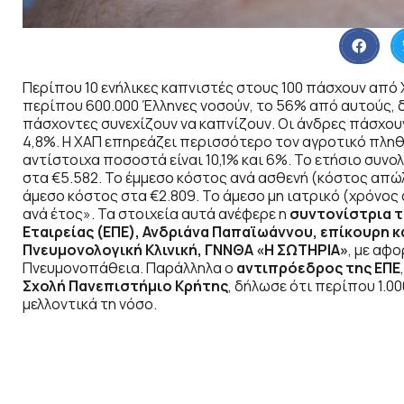
Περίπου 10 ενήλικες καπνιστές στους 100 πάσχουν απ
περίπου 600.000 Έλληνες νοσούν, το 56% από αυτούς, δ
πάσχοντες συνεχίζουν να καπνίζουν. Οι άνδρες πάσχουν
4,8%. Η ΧΑΠ επηρεάζει περισσότερο τον αγροτικό πληθυ
αντίστοιχα ποσοστά είναι 10,1% και 6%. Το ετήσιο συνο
στα €5.582. Το έμμεσο κόστος ανά ασθενή (κόστος απώ
άμεσο κόστος στα €2.809. Το άμεσο μη ιατρικό (χρόνος
ανά έτος». Τα στοιχεία αυτά ανέφερε η
συντονίστρια τ
Εταιρείας (ΕΠΕ), Ανδριάνα Παπαϊωάννου, επίκουρη κ
Πνευμονολογική Κλινική, ΓΝΝΘΑ «Η ΣΩΤΗΡΙΑ»
, με αφ
Πνευμονοπάθεια. Παράλληλα ο
αντιπρόεδρος της ΕΠΕ
Σχολή Πανεπιστήμιο Κρήτης
, δήλωσε ότι περίπου 1.0
μελλοντικά τη νόσο.