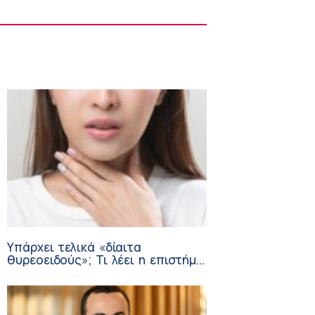
Στους Φούρνους η 230η Αποστολή των
Κινητών Ιατρικών Μονάδων (ΚΙΜ)
8:06 πμ
Υπάρχει τελικά «δίαιτα
θυρεοειδούς»; Τι λέει η επιστήμη
για τη διατροφή και τα
συμπληρώματα