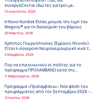
Υπουργική Απόφαση: Πως θα
ΚΥ Σοφάδων
συνεργάζονται ιδιώτες γιατροί με
Πόσο μας επηρεάζει ο ύπνος με ανεμιστήρα
νοσοκομεία του δημοσίου συστήματος
13 Αυγούστου, 2025
ή air-condition το καλοκαίρι
υγείας
11:34 πμ
Η Novo Nordisk Ελλάς μείωσε την τιμή του
Wegovy® για τη διαχείριση του βάρους
Randy Schekman, Νομπελίστας Ιατρικής:
20 Μαρτίου, 2026
«Σε πέντε χρόνια μπορεί να έχουμε
θεραπεία που αναστέλλει την εξέλιξη του
9:24 πμ
Χρήστος Γεωργόπουλος (Ερρίκος Ντυνάν):
Πάρκινσον»
Όταν η σύγχρονη Νευροχειρουργική νικά το
Αντώνης Βουκλαρής – «ΕΡΡΙΚΟΣ ΝΤΥΝΑΝ»
φόβο!
4 Νοεμβρίου, 2025
9:18 πμ
Που να επικοινωνούν οι πολίτες για το
Πώς να προλάβετε και να αντιμετωπίσετε
πρόγραμμα ΠΡΟΛΑΜΒΑΝΩ κατά της
τη διάρροια των ταξιδιωτών
παχυσαρκίας
11 Φεβρουαρίου, 2026
8:30 πμ
Πρόγραμμα «Προλαμβάνω»: Νέα φάση του
Ευμενής Καραφυλλίδης (Metropolitan
προγράμματος από τον Σεπτέμβριο 2026 –
General): Γιατί η διατροφή πρέπει να
Δωρεάν προληπτικές εξετάσεις έως το 2030
12 Ιουνίου, 2026
καθοδηγείται από κλινικό διαιτολόγο;
7:37 πμ