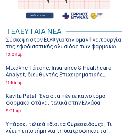
ΤΕΛΕΥΤΑΙΑ ΝΕΑ
Σύσκεψη στον ΕΟΦ για την ομαλή λειτουργία
της εφοδιαστικής αλυσίδας των φαρμάκων
στη διάρκεια του καλοκαιριού
12:08 μμ
Μιχάλης Τάτσης, Insurance & Healthcare
Analyst, διευθυντής Επιχειρηματικής
Ανάπτυξης Ομίλου HHG
11:54 πμ
Kavita Patel: Ένα στα πέντε καινοτόμα
φάρμακα φτάνει τελικά στην Ελλάδα
9:21 πμ
Υπάρχει τελικά «δίαιτα θυρεοειδούς»; Τι
λέει η επιστήμη για τη διατροφή και τα