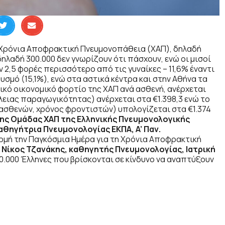
ό Χρόνια Αποφρακτική Πνευμονοπάθεια (ΧΑΠ), δηλαδή
ηλαδή 300.000 δεν γνωρίζουν ότι πάσχουν, ενώ οι μισοί
 2,5 φορές περισσότερο από τις γυναίκες – 11,6% έναντι
σμό (15,1%), ενώ στα αστικά κέντρα και στην Αθήνα τα
λικό οικονομικό φορτίο της ΧΑΠ ανά ασθενή, ανέρχεται
λειας παραγωγικότητας) ανέρχεται στα €1.398,3 ενώ το
 ασθενών, χρόνος φροντιστών) υπολογίζεται στα €1.374
ης Ομάδας ΧΑΠ της Ελληνικής Πνευμονολογικής
αθηγήτρια Πνευμονολογίας ΕΚΠΑ, A’ Παν.
ορμή την Παγκόσμια Ημέρα για τη Χρόνια Αποφρακτική
,
Νίκος Τζανάκης, καθηγητής Πνευμονολογίας, Ιατρική
00.000 Έλληνες που βρίσκονται σε κίνδυνο να αναπτύξουν