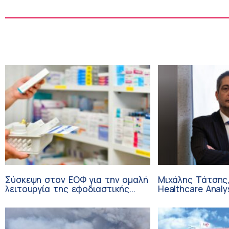
Σύσκεψη στον ΕΟΦ για την ομαλή
Μιχάλης Τάτσης,
λειτουργία της εφοδιαστικής
Healthcare Analy
αλυσίδας των φαρμάκων στη
Επιχειρηματικής
διάρκεια του καλοκαιριού
Ομίλου HHG