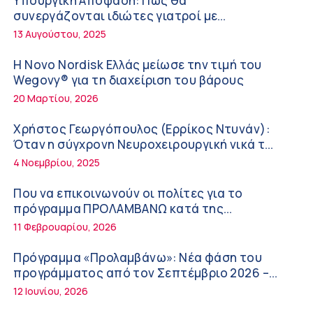
Υπουργική Απόφαση: Πως θα
ΚΥ Σοφάδων
συνεργάζονται ιδιώτες γιατροί με
Πόσο μας επηρεάζει ο ύπνος με ανεμιστήρα
νοσοκομεία του δημοσίου συστήματος
13 Αυγούστου, 2025
ή air-condition το καλοκαίρι
υγείας
11:34 πμ
Η Novo Nordisk Ελλάς μείωσε την τιμή του
Wegovy® για τη διαχείριση του βάρους
Randy Schekman, Νομπελίστας Ιατρικής:
20 Μαρτίου, 2026
«Σε πέντε χρόνια μπορεί να έχουμε
θεραπεία που αναστέλλει την εξέλιξη του
9:24 πμ
Χρήστος Γεωργόπουλος (Ερρίκος Ντυνάν):
Πάρκινσον»
Όταν η σύγχρονη Νευροχειρουργική νικά το
Αντώνης Βουκλαρής – «ΕΡΡΙΚΟΣ ΝΤΥΝΑΝ»
φόβο!
4 Νοεμβρίου, 2025
9:18 πμ
Που να επικοινωνούν οι πολίτες για το
Πώς να προλάβετε και να αντιμετωπίσετε
πρόγραμμα ΠΡΟΛΑΜΒΑΝΩ κατά της
τη διάρροια των ταξιδιωτών
παχυσαρκίας
11 Φεβρουαρίου, 2026
8:30 πμ
Πρόγραμμα «Προλαμβάνω»: Νέα φάση του
Ευμενής Καραφυλλίδης (Metropolitan
προγράμματος από τον Σεπτέμβριο 2026 –
General): Γιατί η διατροφή πρέπει να
Δωρεάν προληπτικές εξετάσεις έως το 2030
12 Ιουνίου, 2026
καθοδηγείται από κλινικό διαιτολόγο;
7:37 πμ