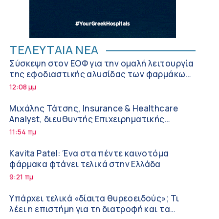
ΤΕΛΕΥΤΑΙΑ ΝΕΑ
Σύσκεψη στον ΕΟΦ για την ομαλή λειτουργία
της εφοδιαστικής αλυσίδας των φαρμάκων
στη διάρκεια του καλοκαιριού
12:08 μμ
Μιχάλης Τάτσης, Insurance & Healthcare
Analyst, διευθυντής Επιχειρηματικής
Ανάπτυξης Ομίλου HHG
11:54 πμ
Kavita Patel: Ένα στα πέντε καινοτόμα
φάρμακα φτάνει τελικά στην Ελλάδα
9:21 πμ
Υπάρχει τελικά «δίαιτα θυρεοειδούς»; Τι
λέει η επιστήμη για τη διατροφή και τα