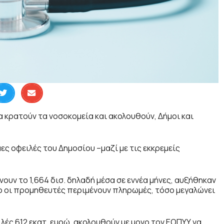
 κρατούν τα νοσοκομεία και ακολουθούν, Δήμοι και
ες οφειλές του Δημοσίου –μαζί με τις εκκρεμείς
υν το 1,664 δισ. δηλαδή μέσα σε εννέα μήνες, αυξήθηκαν
όσο οι προμηθευτές περιμένουν πληρωμές, τόσο μεγαλώνει
λές 612 εκατ. ευρώ, ακολουθούν με μονο τον ΕΟΠΥΥ να