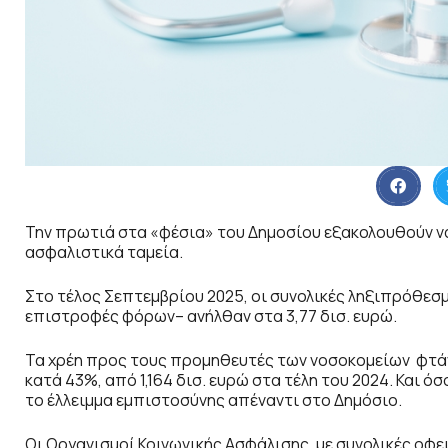
Την πρωτιά στα «φέσια» του Δημοσίου εξακολουθούν να
ασφαλιστικά ταμεία.
Στο τέλος Σεπτεμβρίου 2025, οι συνολικές ληξιπρόθεσμ
επιστροφές φόρων– ανήλθαν στα 3,77 δισ. ευρώ.
Τα χρέη προς τους προμηθευτές των νοσοκομείων φτάνο
κατά 43%, από 1,164 δισ. ευρώ στα τέλη του 2024. Και 
το έλλειμμα εμπιστοσύνης απέναντι στο Δημόσιο.
Οι Οργανισμοί Κοινωνικής Ασφάλισης, με συνολικές οφει