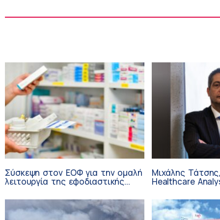
Σύσκεψη στον ΕΟΦ για την ομαλή
Μιχάλης Τάτσης,
λειτουργία της εφοδιαστικής
Healthcare Analy
αλυσίδας των φαρμάκων στη
Επιχειρηματικής
διάρκεια του καλοκαιριού
Ομίλου HHG