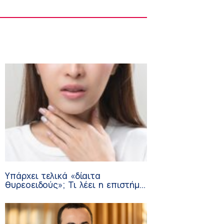
Στους Φούρνους η 230η Αποστολή των
Κινητών Ιατρικών Μονάδων (ΚΙΜ)
8:06 πμ
Υπάρχει τελικά «δίαιτα
θυρεοειδούς»; Τι λέει η επιστήμη
για τη διατροφή και τα
συμπληρώματα