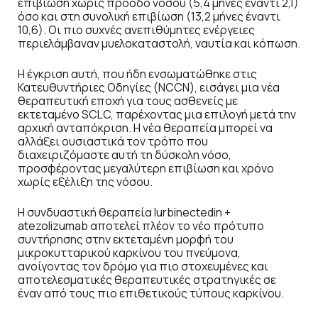
επιβίωση χωρίς πρόοδο νόσου (5,4 μήνες έναντι 2,1)
όσο και στη συνολική επιβίωση (13,2 μήνες έναντι
10,6). Οι πιο συχνές ανεπιθύμητες ενέργειες
περιελάμβαναν μυελοκαταστολή, ναυτία και κόπωση.
Η έγκριση αυτή, που ήδη ενσωματώθηκε στις
Κατευθυντήριες Οδηγίες (NCCN), εισάγει μια νέα
θεραπευτική εποχή για τους ασθενείς με
εκτεταμένο SCLC, παρέχοντας μια επιλογή μετά την
αρχική ανταπόκριση. Η νέα θεραπεία μπορεί να
αλλάξει ουσιαστικά τον τρόπο που
διαχειριζόμαστε αυτή τη δύσκολη νόσο,
προσφέροντας μεγαλύτερη επιβίωση και χρόνο
χωρίς εξέλιξη της νόσου.
Η συνδυαστική θεραπεία lurbinectedin +
atezolizumab αποτελεί πλέον το νέο πρότυπο
συντήρησης στην εκτεταμένη μορφή του
μικροκυτταρικού καρκίνου του πνεύμονα,
ανοίγοντας τον δρόμο για πιο στοχευμένες και
αποτελεσματικές θεραπευτικές στρατηγικές σε
έναν από τους πιο επιθετικούς τύπους καρκίνου.