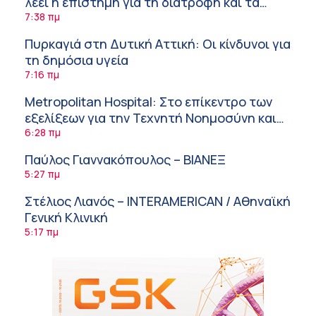
λέει η επιστήμη για τη διατροφή και τα
συμπληρώματα
7:38 πμ
Πυρκαγιά στη Δυτική Αττική: Οι κίνδυνοι για
τη δημόσια υγεία
7:16 πμ
Metropolitan Hospital: Στο επίκεντρο των
εξελίξεων για την Τεχνητή Νοημοσύνη και
την Ογκολογία
6:28 πμ
Παύλος Γιαννακόπουλος – ΒΙΑΝΕΞ
5:27 πμ
Στέλιος Λιανός – INTERAMERICAN / Αθηναϊκή
Γενική Κλινική
5:17 πμ
Σε Λαμία και Καρδίτσα ο Υπουργός Υγείας
Άδ. Γεωργιάδης για την παραλαβή 7
ασθενοφόρων του ΕΚΑΒ και τα εγκαίνια του
5:04 πμ
ΚΥ Σοφάδων