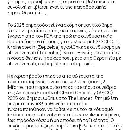
γραμμής, προσφέροντας σημαντική βελτίωση στη
συνολική επιβίωση έναντι της παραδοσιακής
χημειοθεραπείας.
Το 2025 σηματοδοτεί ένα ακόμη σημαντικό βήμα
στην αντιμετώπιση της εκτεταμένης νόσου, με την
έγκριση από τον FDA της πρώτης συνδυαστικής
θεραπείας συντήρησης για ενήλικες με ES-SCLC. Το
lurbinectedin (Zepzelca) εγκρίθηκε σε συνδυασμό με
atezolizumab (Tecentriq), για ασθενείς των οποίων
η νόσος δεν έχει προχωρήσει μετά από θεραπεία με
atezolizumab, carboplatin και etoposide.
Η έγκριση βασίστηκε στα αποτελέσματα της
τυχαιοποιημένης, ανοικτής, μελέτης φάσης 3
IMforte, που παρουσιάστηκε στο ετήσιο συνέδριο
της American Society of Clinical Oncology (ASCO)
2025 και δημοσιεύθηκε στο The Lancet. Στη μελέτη
συμμετείχαν 483 ασθενείς, οι οποίοι
τυχαιοποιήθηκαν να λάβουν είτε τον συνδυασμό
lurbinectedin + atezolizumab είτε atezolizumab μόνο,
έως πρόοδο νόσου ή μη αποδεκτή τοξικότητα. Ο
συνδυασμός επέφερε σημαντική βελτίωση τόσο στην