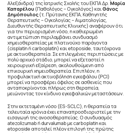
Αλεξάνδρα) της Ιατρικής Σχολής του ΕΚΠΑ Δρ.
Μαρία
Καπαρέλου
(Παθολόγος – Ογκολόγος) και
Θάνος
Δημόπουλος
(τ. Πρύτανης ΕΚΠΑ, Καθηγητής
Θεραπευτικής – Ογκολογίας – Αιματολογίας,
Διευθυντής Θεραπευτικής Κλινικής) αναφέρουν ότι
για την περιορισμένη νόσο, η καθιερωμένη
αντιμετώπιση περιλαμβάνει συνδυασμό
χημειοθεραπείας με πλατινούχο παράγοντα
(cisplatin ή carboplatin) και etoposide, ταυτόχρονα
με ακτινοθεραπεία. Σε επιλεγμένες περιπτώσεις με
πολύ αρχικό στάδιο, μπορεί να εξεταστεί η
χειρουργική εξαίρεση, ακολουθούμενη από
επικουρική χημειοθεραπεία. Επιπλέον, η
προφυλακτική ακτινοβόληση εγκεφάλου (PCI)
μπορεί να προσφέρει όφελος σε ασθενείς που
ανταποκρίνονται πλήρως στη θεραπεία,
μειώνοντας τον κίνδυνο εγκεφαλικών μεταστάσεων.
Στην εκτεταμένη νόσο (ES-SCLC), η θεραπεία τα
τελευταία χρόνια έχει επαναπροσδιοριστεί με την
εισαγωγή της ανοσοθεραπείας. Ο συνδυασμός
atezolizumab ή durvalumab με carboplatin και
etoposide αποτελεί πλέον επιλογή της πρώτης