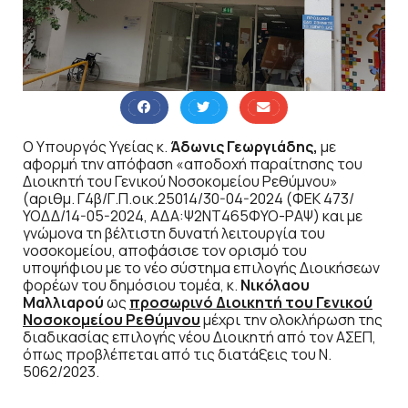
Ο Υπουργός Υγείας κ.
Άδωνις Γεωργιάδης,
με
αφορμή την απόφαση «αποδοχή παραίτησης του
Διοικητή του Γενικού Νοσοκομείου Ρεθύμνου»
(αριθμ. Γ4β/Γ.Π.οικ.25014/30-04-2024 (ΦΕΚ 473/
ΥΟΔΔ/14-05-2024, ΑΔΑ:Ψ2ΝΤ465ΦΥΟ-ΡΑΨ) και με
γνώμονα τη βέλτιστη δυνατή λειτουργία του
νοσοκομείου, αποφάσισε τον ορισμό του
υποψήφιου με το νέο σύστημα επιλογής Διοικήσεων
φορέων του δημόσιου τομέα, κ.
Νικόλαου
Μαλλιαρού
ως
προσωρινό Διοικητή του Γενικού
Νοσοκομείου Ρεθύμνου
μέχρι την ολοκλήρωση της
διαδικασίας επιλογής νέου Διοικητή από τον ΑΣΕΠ,
όπως προβλέπεται από τις διατάξεις του Ν.
5062/2023.