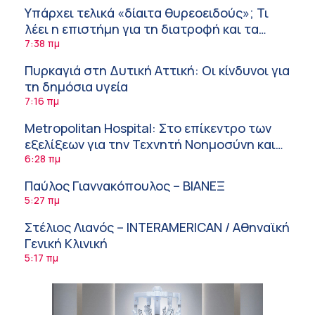
Υπάρχει τελικά «δίαιτα θυρεοειδούς»; Τι
λέει η επιστήμη για τη διατροφή και τα
συμπληρώματα
7:38 πμ
Πυρκαγιά στη Δυτική Αττική: Οι κίνδυνοι για
τη δημόσια υγεία
7:16 πμ
Metropolitan Hospital: Στο επίκεντρο των
εξελίξεων για την Τεχνητή Νοημοσύνη και
την Ογκολογία
6:28 πμ
Παύλος Γιαννακόπουλος – ΒΙΑΝΕΞ
5:27 πμ
Στέλιος Λιανός – INTERAMERICAN / Αθηναϊκή
Γενική Κλινική
5:17 πμ
Σε Λαμία και Καρδίτσα ο Υπουργός Υγείας
Άδ. Γεωργιάδης για την παραλαβή 7