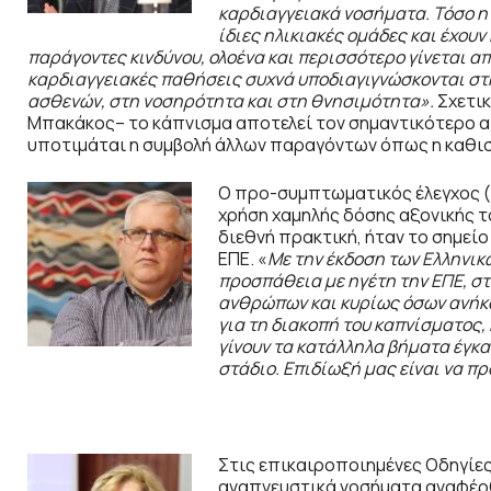
καρδιαγγειακά νοσήματα. Τόσο η 
ίδιες ηλικιακές ομάδες και έχουν
παράγοντες κινδύνου, ολοένα και περισσότερο γίνεται α
καρδιαγγειακές παθήσεις συχνά υποδιαγιγνώσκονται στη
ασθενών, στη νοσηρότητα και στη θνησιμότητα».
Σχετικ
Μπακάκος– το κάπνισμα αποτελεί τον σημαντικότερο απ
υποτιμάται η συμβολή άλλων παραγόντων όπως η καθισ
Ο προ-συμπτωματικός έλεγχος (s
χρήση χαμηλής δόσης αξονικής 
διεθνή πρακτική, ήταν το σημεί
ΕΠΕ. «
Με την έκδοση των Ελληνικ
προσπάθεια με ηγέτη την ΕΠΕ, στ
ανθρώπων και κυρίως όσων ανήκο
για τη διακοπή του καπνίσματος,
γίνουν τα κατάλληλα βήματα έγκα
στάδιο. Επιδίωξή μας είναι να 
Στις επικαιροποιημένες Οδηγίες
αναπνευστικά νοσήματα αναφέρ