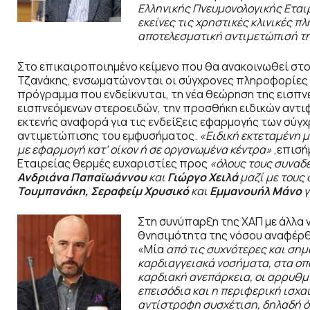
Ελληνικής Πνευμονολογικής Εταιρε
εκείνες τις χρηστικές κλινικές
αποτελεσματική αντιμετώπισή τ
Στο επικαιροποιημένο κείμενο που θα ανακοινωθεί στο 
Τζανάκης, ενσωματώνονται οι σύγχρονες πληροφορίες γ
πρόγραμμα που ενδείκνυται, τη νέα θεώρηση της εισπ
εισπνεόμενων στεροειδών, την προσθήκη ειδικών αντι
εκτενής αναφορά για τις ενδείξεις εφαρμογής των σύγ
αντιμετώπισης του εμφυσήματος.
«Ειδική εκτεταμένη 
με εφαρμογή κατ’ οίκον ή σε οργανωμένα κέντρα»
,επισήμ
Εταιρείας θερμές ευχαριστίες προς
«όλους τους συναδέ
Ανδριάνα Παπαϊωάννου
και
Γιώργο Χειλά
μαζί με τους
Τουμπανάκη, Σεραφείμ Χρυσικό
και
Εμμανουήλ Μάνο
γ
Στη συνύπαρξη της ΧΑΠ με άλλα
θνησιμότητα της νόσου αναφέρθ
«Μία
από τις συχνότερες και σημ
καρδιαγγειακά νοσήματα, στα οπο
καρδιακή ανεπάρκεια, οι αρρυθμ
επεισόδια και η περιφερική ισχαι
αντίστροφη συσχέτιση, δηλαδή ό