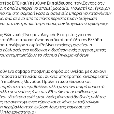
ατέας ΕΠΕ και Υπεύθυνη Εκπαίδευσης, τονίζοντας ότι:
ς, η οποία μπορεί να αποβεί μοιραία. Η σωστή και έγκαιρη
μια και στη σοβαρή νόσο οι ασθενείς μπορεί να καταλήξουν
υς, ενώ σε ένα από τα πέντε περιστατικά η διάγνωση
ίναι μια αντιμετωπίσιμη νόσος εάν διαγνωστεί εγκαίρως
».
ς Ελληνικής Πνευμονολογικής Εταιρείας για την
οσπάθεια που εκπόνησαν ειδικοί από όλη την Ελλάδα–
ου, ανέφερε η κυρία Ρoβίνα «
στόχος μας είναι η
α εξελισσόμενο πεδίο και η διάθεση ενός συγγράμματος
που αντιμετωπίζουν το νόσημα (πνευμονολόγων,
ούν ένα σοβαρό πρόβλημα δημόσιας υγείας, με δύσκολη
 ποσοστά επιτυχίας και συχνές υποτροπές, ανέφερε από
Ε, Υπεύθυνος Μονάδας Προληπτικού Ελέγχου και
 παρόντα στο περιβάλλον, αλλά μόνο ένα μικρό ποσοστό
αλλά οι γυναίκες άνω των 65 ετών και οι ασθενείς με
αι ιδιαίτερα ευάλωτοι. Δεδομένα από διεθνείς μελέτες
 τις ανεπτυγμένες χώρες και οι λόγοι μεταξύ άλλων
η περιβαλλοντική έκθεση λόγω της παγκόσμιας
λληλα εργαστήρια».