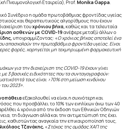
ή Πνευμονολογική Εταιρεία), Prof.
Monika Gappa
.
γικό Συνέδριο η ομάδα πρωτοβάθμιας φροντίδας υγείας
στικούς και θεραπευτικούς αλγορίθμους που έχουν
διαχείριση του
χρόνιου βήχα,
καθώς και τα τελευταία
είριση ασθενών με
COVID
-19
ανέφερε μεταξύ άλλων ο
κίδης,
υπογραμμίζοντας: «
Ο χρόνιος βήχας αποτελεί ένα
υ απασχολούν την πρωτοβάθμια φροντίδα υγείας. Είναι
ότερες φορές, χορηγείται μη τεκμηριωμένη φαρμακευτική
μάκων για την διαχείριση της
COVID
-19 έχουν γίνει
 με 3 βασικές ειδικότητες που τα συνταγογραφούν:
σματικότητά τους είναι >70% στη μείωση κινδύνου
 του 2023».
νοπάθεια
εξακολουθεί να είναι η συχνότερη και
νόσος που προσβάλλει το 10% των ενηλίκων άνω των 40
αρέλθει 4 χρόνια από την έκδοση των Εθνικών Οδηγιών
ένεια, τη διάγνωση αλλά και την αντιμετώπισή της έχει
ις, καθιστώντας αναγκαία την επικαιροποίησή τους,
Νικόλαος Τζανάκης.
«
Στόχος της ομάδας ΧΑΠ της