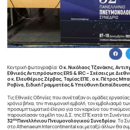
Κεντρική φωτογραφία:
Ο κ. Νικόλαος Τζανάκης, Αντι
Εθνικός Αντιπρόσωπος ERS & IRC – Σχέσεις με Διεθνε
ο κ. Ελευθέριος Ζέρβας, Ταμίας ΕΠΕ , ο κ. Πέτρος Μπ
Ροβίνα, Ειδική Γραμματέας & Υπεύθυνη Εκπαίδευσης
Τις Εθνικές Οδηγίες που συνέταξαν οι ομάδες εργασίας 
χρόνιο βήχα, την πνευμονική εμβολή, τον εμβολιασμό τ
προσυμπτωματικό έλεγχο για τον καρκίνο του πνεύμονα
παρουσίασαν τα μέλη του Δ.Σ. της ΕΠΕ κατά τη Συνέντ
ου
32
Πανελλήνιου Πνευμονολογικού Συνεδρίου
. Το Σ
στο Athenaeum Intercontinental και μεταξύ άλλων θα συ