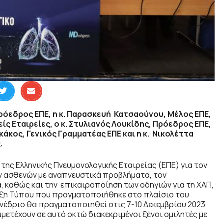
πρόεδρος ΕΠΕ, η κ. Παρασκευή Κατσαούνου, Μέλος ΕΠΕ,
ίς Εταιρείες, ο κ. Στυλιανός Λουκίδης, Πρόεδρος ΕΠΕ,
ακάκος, Γενικός Γραμματέας ΕΠΕ και η κ. Νικολέττα
.
της Ελληνικής Πνευμονολογικής Εταιρείας (ΕΠΕ) για τον
ων ασθενών με αναπνευστικά προβλήματα, τον
, καθώς και την επικαιροποίηση των οδηγιών για τη ΧΑΠ,
ευξη Τύπου που πραγματοποιήθηκε στο πλαίσιο του
υνέδριο θα πραγματοποιηθεί στις 7-10 Δεκεμβρίου 2023
μμετέχουν σε αυτό οκτώ διακεκριμένοι ξένοι ομιλητές με