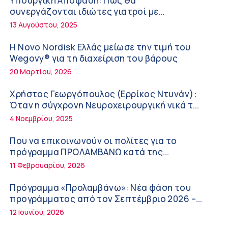
Υπουργική Απόφαση: Πως θα
στη διάρκεια του καλοκαιριού
12:08 μμ
συνεργάζονται ιδιώτες γιατροί με
νοσοκομεία του δημοσίου συστήματος
13 Αυγούστου, 2025
Μιχάλης Τάτσης, Insurance & Healthcare
υγείας
Analyst, διευθυντής Επιχειρηματικής
Η Novo Nordisk Ελλάς μείωσε την τιμή του
Ανάπτυξης Ομίλου HHG
11:54 πμ
Wegovy® για τη διαχείριση του βάρους
20 Μαρτίου, 2026
Kavita Patel: Ένα στα πέντε καινοτόμα
φάρμακα φτάνει τελικά στην Ελλάδα
Χρήστος Γεωργόπουλος (Ερρίκος Ντυνάν):
9:21 πμ
Όταν η σύγχρονη Νευροχειρουργική νικά το
φόβο!
4 Νοεμβρίου, 2025
Υπάρχει τελικά «δίαιτα θυρεοειδούς»; Τι
λέει η επιστήμη για τη διατροφή και τα
Που να επικοινωνούν οι πολίτες για το
συμπληρώματα
7:38 πμ
πρόγραμμα ΠΡΟΛΑΜΒΑΝΩ κατά της
παχυσαρκίας
11 Φεβρουαρίου, 2026
Πυρκαγιά στη Δυτική Αττική: Οι κίνδυνοι για
τη δημόσια υγεία
Πρόγραμμα «Προλαμβάνω»: Νέα φάση του
7:16 πμ
προγράμματος από τον Σεπτέμβριο 2026 –
Δωρεάν προληπτικές εξετάσεις έως το 2030
12 Ιουνίου, 2026
Metropolitan Hospital: Στο επίκεντρο των