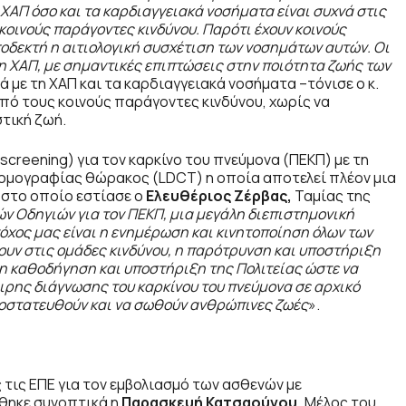
ΧΑΠ όσο και τα καρδιαγγειακά νοσήματα είναι συχνά στις
 κοινούς παράγοντες κινδύνου. Παρότι έχουν κοινούς
ποδεκτή η αιτιολογική συσχέτιση των νοσημάτων αυτών. Οι
 ΧΑΠ, με σημαντικές επιπτώσεις στην ποιότητα ζωής των
ά με τη ΧΑΠ και τα καρδιαγγειακά νοσήματα –τόνισε ο κ.
ό τους κοινούς παράγοντες κινδύνου, χωρίς να
τική ζωή.
creening) για τον καρκίνο του πνεύμονα (ΠΕΚΠ) με τη
τομογραφίας θώρακος (LDCT) η οποία αποτελεί πλέον μια
ο στο οποίο εστίασε ο
Ελευθέριος Ζέρβας,
Ταμίας της
ών Οδηγιών για τον ΠΕΚΠ, μια μεγάλη διεπιστημονική
όχος μας είναι η ενημέρωση και κινητοποίηση όλων των
υν στις ομάδες κινδύνου, η παρότρυνση και υποστήριξη
 η καθοδήγηση και υποστήριξη της Πολιτείας ώστε να
ιρης διάγνωσης του καρκίνου του πνεύμονα σε αρχικό
προστατευθούν και να σωθούν ανθρώπινες ζωές
».
 τις ΕΠΕ για τον εμβολιασμό των ασθενών με
θηκε συνοπτικά η
Παρασκευή Κατσαούνου,
Μέλος του