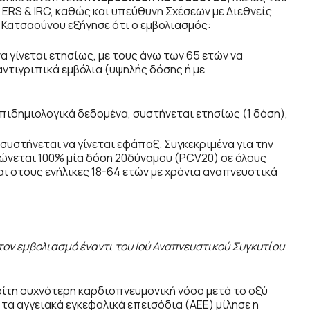
ERS & IRC, καθώς και υπεύθυνη Σχέσεων με Διεθνείς
 Κατσαούνου εξήγησε ότι ο εμβολιασμός:
να γίνεται ετησίως, με τους άνω των 65 ετών να
αντιγριπικά εμβόλια (υψηλής δόσης ή με
επιδημιολογικά δεδομένα, συστήνεται ετησίως (1 δόση),
συστήνεται να γίνεται εφάπαξ. Συγκεκριμένα για την
ώνεται 100% μία δόση 20δύναμου (PCV20) σε όλους
ι στους ενήλικες 18-64 ετών με χρόνια αναπνευστικά
ν εμβολιασμό έναντι του Ιού Αναπνευστικού Συγκυτίου
τρίτη συχνότερη καρδιοπνευμονική νόσο μετά το οξύ
τα αγγειακά εγκεφαλικά επεισόδια (ΑΕΕ) μίλησε η