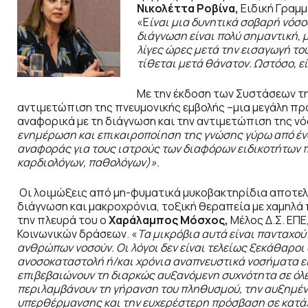
Νικολέττα Ροβίνα,
Ειδική Γραμμ
«Ε
ίναι μια δυνητικά σοβαρή νόσο
διάγνωση είναι πολύ σημαντική, 
λίγες ώρες μετά την εισαγωγή
το
τίθεται μετά θάνατον. Ωστόσο, ε
Με την έκδοση των Συστάσεων τη
αντιμετώπιση της πνευμονικής εμβολής –μια μεγάλη πρ
αναφορικά με τη διάγνωση και την αντιμετώπιση της νόσ
ενημέρωση και επικαιροποίηση της γνώσης γύρω από έν
αναφοράς για τους ιατρούς των διαφόρων ειδικοτήτων 
καρδιολόγων, παθολόγων)».
Οι λοιμώξεις από μη-φυματικά μυκοβακτηρίδια αποτελ
διάγνωση και μακροχρόνια, τοξική θεραπεία με χαμηλά
την πλευρά του ο
Χαράλαμπος Μόσχος,
Μέλος Δ.Σ. ΕΠ
Κοινωνικών δράσεων. «
Τα μικρόβια αυτά είναι πανταχού
ανθρώπων νοσούν. Οι λόγοι δεν είναι τελείως ξεκάθαροι 
ανοσοκαταστολή ή/και χρόνια αναπνευστικά νοσήματα είν
επιβεβαιώνουν τη διαρκώς αυξανόμενη συχνότητα σε όλες
περιλαμβάνουν τη γήρανση του πληθυσμού, την αυξημέν
υπερθέρμανσης και την ευχερέστερη πρόσβαση σε κατά