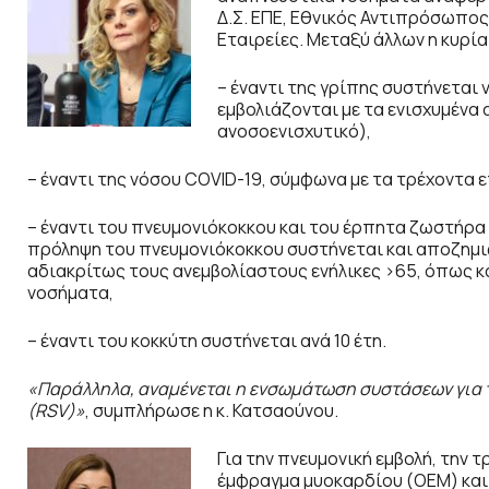
Δ.Σ. ΕΠΕ, Εθνικός Αντιπρόσωπος 
Εταιρείες. Μεταξύ άλλων η κυρία
– έναντι της γρίπης συστήνεται 
εμβολιάζονται με τα ενισχυμένα 
ανοσοενισχυτικό),
– έναντι της νόσου COVID-19, σύμφωνα με τα τρέχοντα 
– έναντι του πνευμονιόκοκκου και του έρπητα ζωστήρα 
πρόληψη του πνευμονιόκοκκου συστήνεται και αποζημι
αδιακρίτως τους ανεμβολίαστους ενήλικες >65, όπως κα
νοσήματα,
– έναντι του κοκκύτη συστήνεται ανά 10 έτη.
«Παράλληλα, αναμένεται η ενσωμάτωση συστάσεων για το
(RSV)»
, συμπλήρωσε η κ. Κατσαούνου.
Για την πνευμονική εμβολή, την 
έμφραγμα μυοκαρδίου (ΟΕΜ) και 