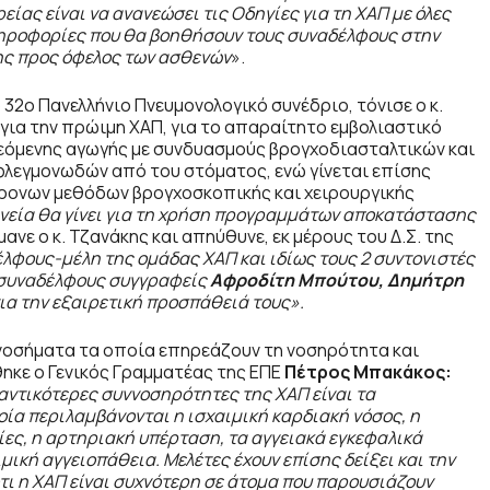
ίας είναι να ανανεώσει τις Οδηγίες για τη ΧΑΠ με όλες
 πληροφορίες που θα βοηθήσουν τους συναδέλφους στην
ης προς όφελος των ασθενών
».
32ο Πανελλήνιο Πνευμονολογικό συνέδριο, τόνισε ο κ.
ια την πρώιμη ΧΑΠ, για το απαραίτητο εμβολιαστικό
νεόμενης αγωγής με συνδυασμούς βρογχοδιασταλτικών και
φλεγμονωδών από του στόματος, ενώ γίνεται επίσης
χρονων μεθόδων βρογχοσκοπικής και χειρουργικής
μνεία θα γίνει για τη χρήση προγραμμάτων αποκατάστασης
ανε ο κ. Τζανάκης και απηύθυνε, εκ μέρους του Δ.Σ. της
λφους-μέλη της ομάδας ΧΑΠ και ιδίως τους 2 συντονιστές
 συναδέλφους συγγραφείς
Αφροδίτη Μπούτου, Δημήτρη
ια την εξαιρετική προσπάθειά τους».
 νοσήματα τα οποία επηρεάζουν τη νοσηρότητα και
ηκε ο Γενικός Γραμματέας της ΕΠΕ
Πέτρος Μπακάκος:
αντικότερες συννοσηρότητες της ΧΑΠ είναι τα
ία περιλαμβάνονται η ισχαιμική καρδιακή νόσος, η
ίες, η αρτηριακή υπέρταση, τα αγγειακά εγκεφαλικά
μική αγγειοπάθεια. Μελέτες έχουν επίσης δείξει και την
τι η ΧΑΠ είναι συχνότερη σε άτομα που παρουσιάζουν