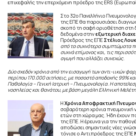
επικεφαλής την επερχόμενη πρόεδρο της ERS (Ευρωπαϊκ
Στο 32ο Πανελλήνιο Πνευμονολο
της ΕΠΕ θα παρουσιάσει διαγνω
σκοπό τη σαφή οριοθέτηση στη 
δεδομένα στην
εξωτερική διαχ
Πρόεδρος της ΕΠΕ
Στέλιος Λου
από τα συχνότερα συμπτώματα πο
συχνά επίμονος και, τις περισσ
αγωγή που αλλάζει συνεχώς.
Δύο σχεδόν χρόνια από την εισαγωγή των αντι-ιικών φαρ
περίπου 170.000 αιτήσεις, με ποσοστό αποδοχής 99% και
Παθολογία – Γενική Ιατρική – Πνευμονολογία. Η αποτελε
νοσηλείας και θανάτου, με βάση μεγάλη Ελληνική Μελέτη
Η
Χρόνια Αποφρακτική Πνευμο
σοβαρότερη χρόνια πνευμονική 
ετών στη χώρα μας. Ήδη έχουν π
της ΕΠΕ. Η έρευνα για την παθογ
αποδώσει σημαντικές νέες γνώσε
τόνισε ο Αντιπρόεδρος της ΕΠΕ