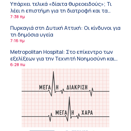
Υπάρχει τελικά «δίαιτα θυρεοειδούς»; Τι
λέει η επιστήμη για τη διατροφή και τα
συμπληρώματα
7:38 πμ
Πυρκαγιά στη Δυτική Αττική: Οι κίνδυνοι για
τη δημόσια υγεία
7:16 πμ
Metropolitan Hospital: Στο επίκεντρο των
εξελίξεων για την Τεχνητή Νοημοσύνη και
την Ογκολογία
6:28 πμ
Παύλος Γιαννακόπουλος – ΒΙΑΝΕΞ
5:27 πμ
Στέλιος Λιανός – INTERAMERICAN / Αθηναϊκή
Γενική Κλινική
5:17 πμ
Σε Λαμία και Καρδίτσα ο Υπουργός Υγείας
Άδ. Γεωργιάδης για την παραλαβή 7
ασθενοφόρων του ΕΚΑΒ και τα εγκαίνια του
5:04 πμ