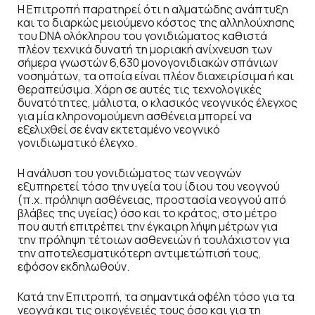
Η Επιτροπή παρατηρεί ότι η αλματώδης ανάπτυξη
και το διαρκώς μειούμενο κόστος της αλληλούχησης
του DNA ολόκληρου του γονιδιώματος καθιστά
πλέον τεχνικά δυνατή τη μοριακή ανίχνευση των
σήμερα γνωστών 6,630 μονογονιδιακών σπάνιων
νοσημάτων, τα οποία είναι πλέον διαχειρίσιμα ή και
θεραπεύσιμα. Χάρη σε αυτές τις τεχνολογικές
δυνατότητες, μάλιστα, ο κλασικός νεογνικός έλεγχος
για μία κληρονομούμενη ασθένεια μπορεί να
εξελιχθεί σε έναν εκτεταμένο νεογνικό
γονιδιωματικό έλεγχο.
Η ανάλυση του γονιδιώματος των νεογνών
εξυπηρετεί τόσο την υγεία του ίδιου του νεογνού
(π.χ. πρόληψη ασθένειας, προστασία νεογνού από
βλάβες της υγείας) όσο και το κράτος, στο μέτρο
που αυτή επιτρέπει την έγκαιρη λήψη μέτρων για
την πρόληψη τέτοιων ασθενειών ή τουλάχιστον για
την αποτελεσματικότερη αντιμετώπισή τους,
εφόσον εκδηλωθούν.
Κατά την Επιτροπή, τα σημαντικά οφέλη τόσο για τα
νεογνά και τις οικογένειές τους όσο και για τη