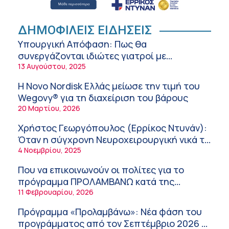
ΚΥ Σοφάδων
Πόσο μας επηρεάζει ο ύπνος με ανεμιστήρα
ή air-condition το καλοκαίρι
ΔΗΜΟΦΙΛΕΙΣ ΕΙΔΗΣΕΙΣ
11:34 πμ
Υπουργική Απόφαση: Πως θα
συνεργάζονται ιδιώτες γιατροί με
Randy Schekman, Νομπελίστας Ιατρικής:
νοσοκομεία του δημοσίου συστήματος
13 Αυγούστου, 2025
«Σε πέντε χρόνια μπορεί να έχουμε
υγείας
θεραπεία που αναστέλλει την εξέλιξη του
9:24 πμ
Η Novo Nordisk Ελλάς μείωσε την τιμή του
Πάρκινσον»
Wegovy® για τη διαχείριση του βάρους
Αντώνης Βουκλαρής – «ΕΡΡΙΚΟΣ ΝΤΥΝΑΝ»
20 Μαρτίου, 2026
9:18 πμ
Χρήστος Γεωργόπουλος (Ερρίκος Ντυνάν):
Πώς να προλάβετε και να αντιμετωπίσετε τη
Όταν η σύγχρονη Νευροχειρουργική νικά το
διάρροια των ταξιδιωτών
φόβο!
4 Νοεμβρίου, 2025
8:30 πμ
Που να επικοινωνούν οι πολίτες για το
Ευμενής Καραφυλλίδης (Metropolitan
πρόγραμμα ΠΡΟΛΑΜΒΑΝΩ κατά της
General): Γιατί η διατροφή πρέπει να
παχυσαρκίας
11 Φεβρουαρίου, 2026
καθοδηγείται από κλινικό διαιτολόγο;
7:37 πμ
Πρόγραμμα «Προλαμβάνω»: Νέα φάση του
Ιωάννης Μπολέτης – ΩΝΑΣΕΙΟ
προγράμματος από τον Σεπτέμβριο 2026 –
5:42 πμ