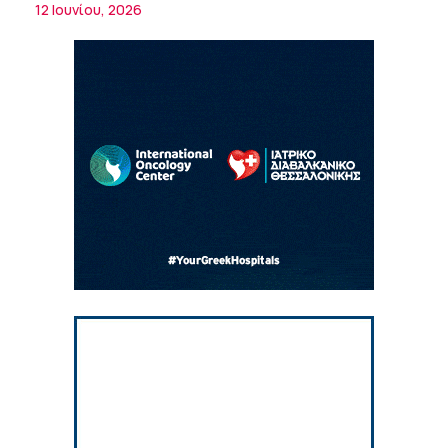
Δωρεάν προληπτικές εξετάσεις έως το
12 Ιουνίου, 2026
Μητρικός θηλασμός: Η πρώτη επένδυση
2030
στην υγεία του παιδιού
5:37 πμ
Νικόλαος Παρασκευάς (ΥΓΕΙΑ): Τα
ψηλοτάκουνα παπούτσια εχθρός ή φίλος
των γυναικών;
10:42 πμ
Θεόδωρος Ροκκάς (Ερρίκος Ντυνάν): Η
σημασία των προβιοτικών στη θεραπεία
του συνδρόμου του ευερέθιστου εντέρου
10:21 πμ
Κωνσταντίνος Μηλεούνης (Metropolitan
Hospital): Καλοκαίρι με ασφάλεια –
Πρόληψη, προστασία και κίνδυνοι
10:11 πμ
Νέα δράση 850.000 ευρώ για τη Δημόσια
Υγεία στην Κρήτη – Έμφαση στις
απομακρυσμένες, ορεινές και δυσπρόσιτες
9:21 πμ
περιοχές
Τι να κάνετε για να προλάβετε και να