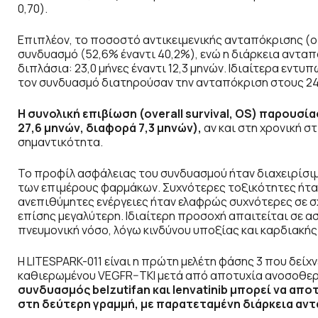
0,70).
Επιπλέον, το ποσοστό αντικειμενικής ανταπόκρισης (ob
συνδυασμό (52,6% έναντι 40,2%), ενώ η διάρκεια ανταπ
διπλάσια: 23,0 μήνες έναντι 12,3 μηνών. Ιδιαίτερα εντυ
τον συνδυασμό διατηρούσαν την ανταπόκριση στους 24
Η συνολική επιβίωση (overall
survival
, OS
) παρουσία
27,6 μηνών, διαφορά 7,3 μηνών),
αν και στη χρονική στ
σημαντικότητα.
Το προφίλ ασφάλειας του συνδυασμού ήταν διαχειρίσιμ
των επιμέρους φαρμάκων. Συχνότερες τοξικότητες ήταν 
ανεπιθύμητες ενέργειες ήταν ελαφρώς συχνότερες σε σχ
επίσης μεγαλύτερη. Ιδιαίτερη προσοχή απαιτείται σε 
πνευμονική νόσο, λόγω κινδύνου υποξίας και καρδιακής
Η LITESPARK-011 είναι η πρώτη μελέτη φάσης 3 που δείχ
καθιερωμένου VEGFR–TKI μετά από αποτυχία ανοσοθε
συνδυασμός
belzutifan
και lenvatinib
μπορεί να αποτ
στη δεύτερη γραμμή, με παρατεταμένη διάρκεια αν