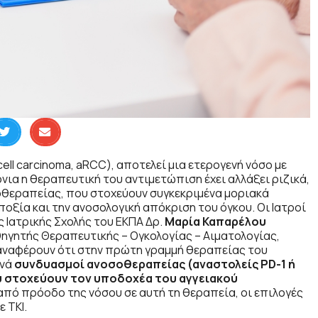
ll carcinoma, aRCC), αποτελεί μια ετερογενή νόσο με
νια η θεραπευτική του αντιμετώπιση έχει αλλάξει ριζικά,
θεραπείας, που στοχεύουν συγκεκριμένα μοριακά
ποξία και την ανοσολογική απόκριση του όγκου. Οι Ιατροί
 Ιατρικής Σχολής του ΕΚΠΑ Δρ.
Μαρία Καπαρέλου
ηγητής Θεραπευτικής – Ογκολογίας – Αιματολογίας,
 αναφέρουν ότι στην πρώτη γραμμή θεραπείας του
χνά
συνδυασμοί ανοσοθεραπείας (αναστολείς
PD
-1 ή
υ στοχεύουν τον υποδοχέα του αγγειακού
πό πρόοδο της νόσου σε αυτή τη θεραπεία, οι επιλογές
 TKI.