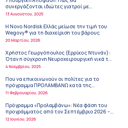
Υπουργική Απόφαση: Πως θα
Διακοπές με ασφάλεια
6:20 πμ
συνεργάζονται ιδιώτες γιατροί με
νοσοκομεία του δημοσίου συστήματος
13 Αυγούστου, 2025
Ειρήνη Ζίγκιρη (Ερρίκος Ντυνάν): H θερμική
υγείας
καταπόνηση στους ηλικιωμένους
Η Novo Nordisk Ελλάς μείωσε την τιμή του
εργαζόμενους
6:11 πμ
Wegovy® για τη διαχείριση του βάρους
20 Μαρτίου, 2026
Σύσκεψη στον ΕΟΦ για την ομαλή λειτουργία
της εφοδιαστικής αλυσίδας των φαρμάκων
Χρήστος Γεωργόπουλος (Ερρίκος Ντυνάν):
στη διάρκεια του καλοκαιριού
12:08 μμ
Όταν η σύγχρονη Νευροχειρουργική νικά το
φόβο!
4 Νοεμβρίου, 2025
Μιχάλης Τάτσης, Insurance & Healthcare
Analyst, διευθυντής Επιχειρηματικής
Που να επικοινωνούν οι πολίτες για το
Ανάπτυξης Ομίλου HHG
11:54 πμ
πρόγραμμα ΠΡΟΛΑΜΒΑΝΩ κατά της
παχυσαρκίας
11 Φεβρουαρίου, 2026
Kavita Patel: Ένα στα πέντε καινοτόμα
φάρμακα φτάνει τελικά στην Ελλάδα
Πρόγραμμα «Προλαμβάνω»: Νέα φάση του
9:21 πμ
προγράμματος από τον Σεπτέμβριο 2026 –
Δωρεάν προληπτικές εξετάσεις έως το 2030
12 Ιουνίου, 2026
Υπάρχει τελικά «δίαιτα θυρεοειδούς»; Τι