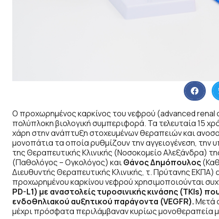
Ο προχωρημένος καρκίνος του νεφρού (advanced renal ce
πολύπλοκη βιολογική συμπεριφορά. Τα τελευταία 15 χρό
χάρη στην ανάπτυξη στοχευμένων θεραπειών και ανοσο
μονοπάτια τα οποία ρυθμίζουν την αγγειογένεση, την υ
της Θεραπευτικής Κλινικής (Νοσοκομείο Αλεξάνδρα) της
(Παθολόγος – Ογκολόγος) και
Θάνος Δημόπουλος
(Καθ
Διευθυντής Θεραπευτικής Κλινικής, τ. Πρύτανης ΕΚΠΑ)
προχωρημένου καρκίνου νεφρού χρησιμοποιούνται συ
PD
-L
1) με αναστολείς τυροσινικής κινάσης (TKIs
) πο
ενδοθηλιακού αυξητικού παράγοντα (VEGFR
).
Μετά α
μέχρι πρόσφατα περιλάμβαναν κυρίως μονοθεραπεία με