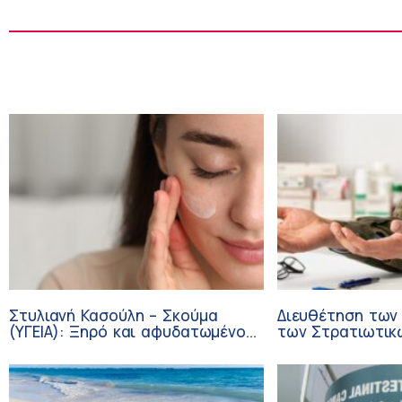
Στυλιανή Κασούλη – Σκούμα
Διευθέτηση των
(ΥΓΕΙΑ): Ξηρό και αφυδατωμένο
των Στρατιωτικ
δέρμα – Αίτια και αντιμετώπιση
από αίτημα του 