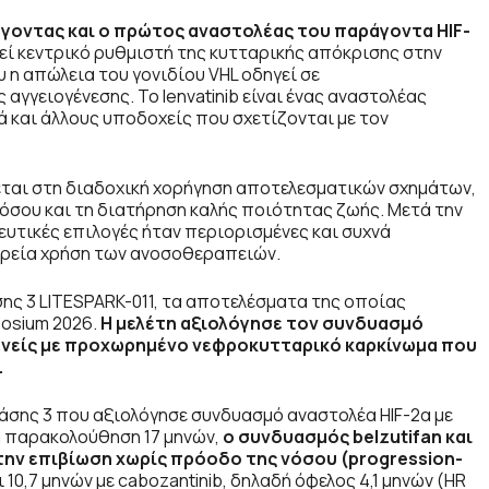
γοντας και ο πρώτος αναστολέας του παράγοντα HIF
-
εί κεντρικό ρυθμιστή της κυτταρικής απόκρισης στην
 η απώλεια του γονιδίου VHL οδηγεί σε
γγειογένεσης. Το lenvatinib είναι ένας αναστολέας
ά και άλλους υποδοχείς που σχετίζονται με τον
ται στη διαδοχική χορήγηση αποτελεσματικών σχημάτων,
νόσου και τη διατήρηση καλής ποιότητας ζωής. Μετά την
ευτικές επιλογές ήταν περιορισμένες και συχνά
ευρεία χρήση των ανοσοθεραπειών.
άσης 3 LITESPARK-011, τα αποτελέσματα της οποίας
osium 2026.
Η μελέτη αξιολόγησε τον συνδυασμό
νείς με προχωρημένο νεφροκυτταρικό καρκίνωμα που
.
φάσης 3 που αξιολόγησε συνδυασμό αναστολέα HIF-2α με
τη παρακολούθηση 17 μηνών,
ο συνδυασμός
belzutifan
και
την επιβίωση χωρίς πρόοδο της νόσου (progression
-
ι 10,7 μηνών με cabozantinib, δηλαδή όφελος 4,1 μηνών (HR