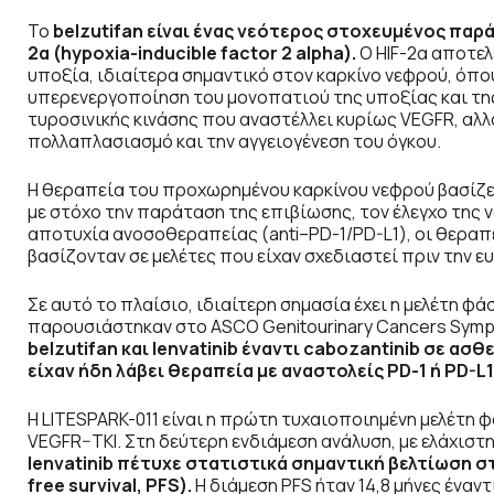
Το
belzutifan
είναι ένας νεότερος στοχευμένος παρά
2α (hypoxia
-inducible
factor
2 alpha
).
Ο HIF-2α αποτελ
υποξία, ιδιαίτερα σημαντικό στον καρκίνο νεφρού, όπου
υπερενεργοποίηση του μονοπατιού της υποξίας και της α
τυροσινικής κινάσης που αναστέλλει κυρίως VEGFR, αλλ
πολλαπλασιασμό και την αγγειογένεση του όγκου.
Η θεραπεία του προχωρημένου καρκίνου νεφρού βασίζε
με στόχο την παράταση της επιβίωσης, τον έλεγχο της 
αποτυχία ανοσοθεραπείας (anti–PD-1/PD-L1), οι θεραπ
βασίζονταν σε μελέτες που είχαν σχεδιαστεί πριν την 
Σε αυτό το πλαίσιο, ιδιαίτερη σημασία έχει η μελέτη φ
παρουσιάστηκαν στο ASCO Genitourinary Cancers Symp
belzutifan
και lenvatinib
έναντι cabozantinib
σε ασθε
είχαν ήδη λάβει θεραπεία με αναστολείς PD
-1 ή PD
-L
1
Η LITESPARK-011 είναι η πρώτη τυχαιοποιημένη μελέτη 
VEGFR–TKI. Στη δεύτερη ενδιάμεση ανάλυση, με ελάχισ
lenvatinib
πέτυχε στατιστικά σημαντική βελτίωση σ
free
survival
, PFS
).
Η διάμεση PFS ήταν 14,8 μήνες έναντ