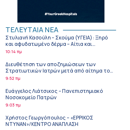
ΤΕΛΕΥΤΑΙΑ ΝΕΑ
Στυλιανή Κασούλη – Σκούμα (ΥΓΕΙΑ): Ξηρό
και αφυδατωμένο δέρμα – Αίτια και
αντιμετώπιση
10:14 πμ
Διευθέτηση των αποζημιώσεων των
Στρατιωτικών Ιατρών μετά από αίτημα του
ΙΣΑ
9:52 πμ
Ευάγγελος Λιάτσικος – Πανεπιστημιακό
Νοσοκομείο Πατρών
9:03 πμ
Χρήστος Γεωργόπουλος – «ΕΡΡΙΚΟΣ
ΝΤΥΝΑΝ»/ΚΕΝΤΡΟ ΑΝΑΠΛΑΣΗ