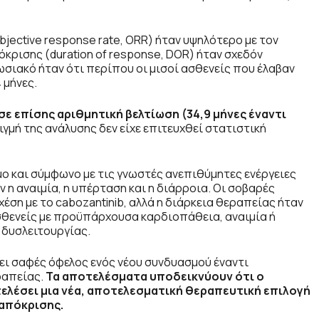
jective response rate, ORR) ήταν υψηλότερο με τον
όκρισης (duration of response, DOR) ήταν σχεδόν
πωσιακό ήταν ότι περίπου οι μισοί ασθενείς που έλαβαν
 μήνες.
σε επίσης αριθμητική βελτίωση (34,9 μήνες έναντι
ιγμή της ανάλυσης δεν είχε επιτευχθεί στατιστική
ο και σύμφωνο με τις γνωστές ανεπιθύμητες ενέργειες
η αναιμία, η υπέρταση και η διάρροια. Οι σοβαρές
έση με το cabozantinib, αλλά η διάρκεια θεραπείας ήταν
ασθενείς με προϋπάρχουσα καρδιοπάθεια, αναιμία ή
 δυσλειτουργίας.
νει σαφές όφελος ενός νέου συνδυασμού έναντι
ραπείας.
Τα αποτελέσματα υποδεικνύουν ότι ο
ελέσει μια νέα, αποτελεσματική θεραπευτική επιλογή
ταπόκρισης.