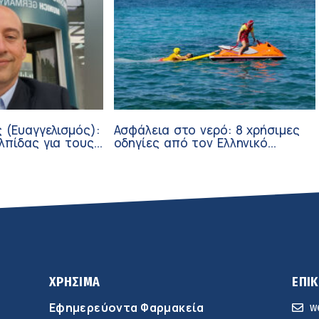
 (Ευαγγελισμός):
Ασφάλεια στο νερό: 8 χρήσιμες
λπίδας για τους
οδηγίες από τον Ελληνικό
σθενείς μέσω
Ερυθρό Σταυρό
ν
ΧΡΗΣΙΜΑ
ΕΠΙ
Εφημερεύοντα Φαρμακεία
w