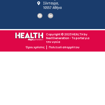
Σύνταγμα,
10557 Αθήνα
Copyright © 2023 HEALTH by
NextGeneration - Το portal για
την υγεία
Όροι χρήσης
Πολιτική απορρήτου