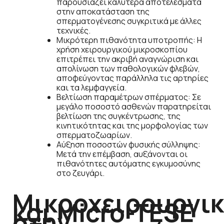
παρουσιάζει καλύτερα αποτελέσματα
στην αποκατάσταση της
σπερματογένεσης συγκριτικά με άλλες
τεχνικές.
Μικρότερη πιθανότητα υποτροπής: Η
χρήση χειρουργικού μικροσκοπίου
επιτρέπει την ακριβή αναγνώριση και
απολίνωση των παθολογικών φλεβών,
αποφεύγοντας παράλληλα τις αρτηρίες
και τα λεμφαγγεία.
Βελτίωση παραμέτρων σπέρματος: Σε
μεγάλο ποσοστό ασθενών παρατηρείται
βελτίωση της συγκέντρωσης, της
κινητικότητας και της μορφολογίας των
σπερματοζωαρίων.
Αύξηση ποσοστών φυσικής σύλληψης:
Μετά την επέμβαση, αυξάνονται οι
πιθανότητες αυτόματης εγκυμοσύνης
στο ζευγάρι.
Μικροχειρουργι
και Micro-TESE
στην