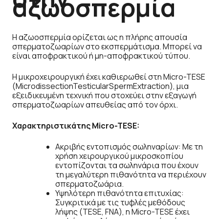
αζωοσπερμία
Η αζωοσπερμία ορίζεται ως η πλήρης απουσία
σπερματοζωαρίων στο εκσπερμάτισμα. Μπορεί να
είναι αποφρακτικού ή μη-αποφρακτικού τύπου.
Η μικροχειρουργική έχει καθιερωθεί στη Micro-TESE
(MicrodissectionTesticularSpermExtraction), μια
εξειδικευμένη τεχνική που στοχεύει στην εξαγωγή
σπερματοζωαρίων απευθείας από τον όρχι.
Χαρακτηριστικάτης Micro-TESE:
Ακριβής εντοπισμός σωληναρίων: Με τη
χρήση χειρουργικού μικροσκοπίου
εντοπίζονται τα σωληνάρια που έχουν
τη μεγαλύτερη πιθανότητα να περιέχουν
σπερματοζωάρια.
Υψηλότερη πιθανότητα επιτυχίας:
Συγκριτικά με τις τυφλές μεθόδους
λήψης (TESE, FNA), η Micro-TESE έχει