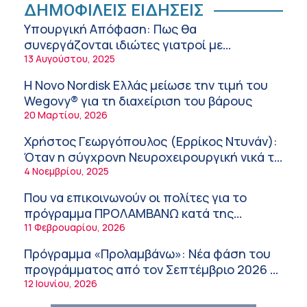
Ειρήνη Ζίγκιρη (Ερρίκος Ντυνάν): H θερμική
ΔΗΜΟΦΙΛΕΙΣ ΕΙΔΗΣΕΙΣ
καταπόνηση στους ηλικιωμένους
Υπουργική Απόφαση: Πως θα
εργαζόμενους
6:11 πμ
συνεργάζονται ιδιώτες γιατροί με
νοσοκομεία του δημοσίου συστήματος
13 Αυγούστου, 2025
Σύσκεψη στον ΕΟΦ για την ομαλή
υγείας
λειτουργία της εφοδιαστικής αλυσίδας των
Η Novo Nordisk Ελλάς μείωσε την τιμή του
φαρμάκων στη διάρκεια του καλοκαιριού
12:08 μμ
Wegovy® για τη διαχείριση του βάρους
20 Μαρτίου, 2026
Μιχάλης Τάτσης, Insurance & Healthcare
Analyst, διευθυντής Επιχειρηματικής
Χρήστος Γεωργόπουλος (Ερρίκος Ντυνάν):
Ανάπτυξης Ομίλου HHG
11:54 πμ
Όταν η σύγχρονη Νευροχειρουργική νικά το
φόβο!
4 Νοεμβρίου, 2025
Kavita Patel: Ένα στα πέντε καινοτόμα
φάρμακα φτάνει τελικά στην Ελλάδα
Που να επικοινωνούν οι πολίτες για το
9:21 πμ
πρόγραμμα ΠΡΟΛΑΜΒΑΝΩ κατά της
παχυσαρκίας
11 Φεβρουαρίου, 2026
Υπάρχει τελικά «δίαιτα θυρεοειδούς»; Τι
λέει η επιστήμη για τη διατροφή και τα
Πρόγραμμα «Προλαμβάνω»: Νέα φάση του
συμπληρώματα
7:38 πμ
προγράμματος από τον Σεπτέμβριο 2026 –
Δωρεάν προληπτικές εξετάσεις έως το
12 Ιουνίου, 2026
Πυρκαγιά στη Δυτική Αττική: Οι κίνδυνοι για
2030
τη δημόσια υγεία