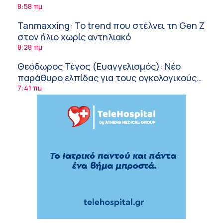
8:58 πμ
Tanmaxxing: To trend που στέλνει τη Gen Z
στον ήλιο χωρίς αντηλιακό
8:28 πμ
Θεόδωρος Τέγος (Ευαγγελισμός): Νέο
παράθυρο ελπίδας για τους ογκολογικούς
ασθενείς μέσω κλινικών δοκιμών
7:41 πμ
Ασφάλεια στο νερό: 8 χρήσιμες οδηγίες
από τον Ελληνικό Ερυθρό Σταυρό
7:03 πμ
Μαρίνα Ραυτοπούλου (ΙΑΤΡΙΚΟ ΚΕΝΤΡΟ):
Εκπαίδευση στον διαβήτη – Ένας πυλώνας
της σύγχρονης φροντίδας
6:56 πμ
Αθανάσιος Μανώλης (Metropolitan
Hospital): Καρδιοπαθείς και καλοκαίρι –
Διακοπές με ασφάλεια
6:20 πμ