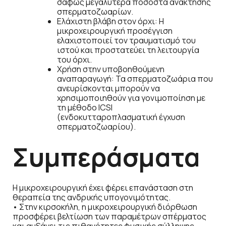
σαφώς μεγαλύτερα ποσοστά ανάκτησης
σπερματοζωαρίων.
Ελάχιστη βλάβη στον όρχι: Η
μικροχειρουργική προσέγγιση
ελαχιστοποιεί τον τραυματισμό του
ιστού και προστατεύει τη λειτουργία
του όρχι.
Χρήση στην υποβοηθούμενη
αναπαραγωγή: Τα σπερματοζωάρια που
ανευρίσκονται μπορούν να
χρησιμοποιηθούν για γονιμοποίηση με
τη μέθοδο ICSI
(ενδοκυτταροπλασματική έγχυση
σπερματοζωαρίου).
Συμπεράσματα
Η μικροχειρουργική έχει φέρει επανάσταση στη
θεραπεία της ανδρικής υπογονιμότητας.
• Στην κιρσοκήλη, η μικροχειρουργική διόρθωση
προσφέρει βελτίωση των παραμέτρων σπέρματος
και αυξάνει τις πιθανότητες φυσικής σύλληψης.