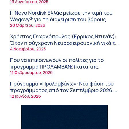
νοσοκομεία του δημοσίου συστήματος
13 Αυγούστου, 2025
καθοδηγείται από κλινικό διαιτολόγο;
7:37 πμ
υγείας
Η Novo Nordisk Ελλάς μείωσε την τιμή του
Ιωάννης Μπολέτης – ΩΝΑΣΕΙΟ
Wegovy® για τη διαχείριση του βάρους
5:42 πμ
20 Μαρτίου, 2026
Μητρικός θηλασμός: Η πρώτη επένδυση
Χρήστος Γεωργόπουλος (Ερρίκος Ντυνάν):
στην υγεία του παιδιού
Όταν η σύγχρονη Νευροχειρουργική νικά το
5:37 πμ
φόβο!
4 Νοεμβρίου, 2025
Νικόλαος Παρασκευάς (ΥΓΕΙΑ): Τα
Που να επικοινωνούν οι πολίτες για το
ψηλοτάκουνα παπούτσια εχθρός ή φίλος
πρόγραμμα ΠΡΟΛΑΜΒΑΝΩ κατά της
των γυναικών;
10:42 πμ
παχυσαρκίας
11 Φεβρουαρίου, 2026
Θεόδωρος Ροκκάς (Ερρίκος Ντυνάν): Η
Πρόγραμμα «Προλαμβάνω»: Νέα φάση του
σημασία των προβιοτικών στη θεραπεία
προγράμματος από τον Σεπτέμβριο 2026 –
του συνδρόμου του ευερέθιστου εντέρου
10:21 πμ
Δωρεάν προληπτικές εξετάσεις έως το
12 Ιουνίου, 2026
Κωνσταντίνος Μηλεούνης (Metropolitan
2030
Hospital): Καλοκαίρι με ασφάλεια –
Πρόληψη, προστασία και κίνδυνοι
10:11 πμ
Νέα δράση 850.000 ευρώ για τη Δημόσια