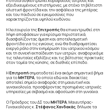
η οποία συγκεντρώνει κορυφαίους ιατρούς και
εξειδικευμένους επιστήμονες, με στόχο τη βέλτιστη
ολιστική φροντίδα και την ασφάλεια της μητέρας
και του παιδιού σε εγκυμοσύνες που
χαρακτηρίζονται υψηλού κινδύνου.
Η λειτουργία της
Επιτροπής
θα επικεντρωθεί στη
λήψη αποφάσεων για κρίσιμα περιστατικά,
διασφαλίζοντας άμεση και αποτελεσματική
φροντίδα για τις εγκύους, ενώ θα διαδραματίσει
ενεργό ρόλο στην ενημέρωση του ιατρικού κόσμου
και τη συνεχή εκπαίδευση των ιατρών, αναφορικά με
τις τελευταίες εξελίξεις και τις βέλτιστες πρακτικές
στον τομέα της κύησης, σε διεθνές επίπεδο.
Η
Επιτροπή
σηματοδοτεί ένα ακόμη σημαντικό βήμα
για το
ΜΗΤΕΡΑ
, το οποίο εδώ και δεκαετίες
αποτελεί σημείο αναφοράς στη μαιευτική και
γυναικολογία, προσφέροντας προηγμένες ιατρικές
υπηρεσίες με σεβασμό και αφοσίωση στη γυναίκα.
Ο Πρόεδρος του ΔΣ του
ΜΗΤΕΡΑ
, Μαιευτήρας-
Γυναικολόγος κ.
Στέφανος Χανδακάς
, δήλωσε τα