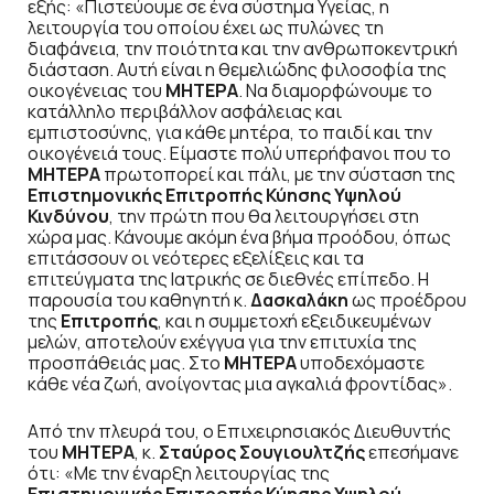
εξής: «Πιστεύουμε σε ένα σύστημα Υγείας, η
λειτουργία του οποίου έχει ως πυλώνες τη
διαφάνεια, την ποιότητα και την ανθρωποκεντρική
διάσταση. Αυτή είναι η θεμελιώδης φιλοσοφία της
οικογένειας του
ΜΗΤΕΡΑ
. Να διαμορφώνουμε το
κατάλληλο περιβάλλον ασφάλειας και
εμπιστοσύνης, για κάθε μητέρα, το παιδί και την
οικογένειά τους. Είμαστε πολύ υπερήφανοι που το
ΜΗΤΕΡΑ
πρωτοπορεί και πάλι, με την σύσταση της
Επιστημονικής Επιτροπής Κύησης Υψηλού
Κινδύνου
, την πρώτη που θα λειτουργήσει στη
χώρα μας. Κάνουμε ακόμη ένα βήμα προόδου, όπως
επιτάσσουν οι νεότερες εξελίξεις και τα
επιτεύγματα της Ιατρικής σε διεθνές επίπεδο. Η
παρουσία του καθηγητή κ.
Δασκαλάκη
ως προέδρου
της
Επιτροπής
, και η συμμετοχή εξειδικευμένων
μελών, αποτελούν εχέγγυα για την επιτυχία της
προσπάθειάς μας. Στο
ΜΗΤΕΡΑ
υποδεχόμαστε
κάθε νέα ζωή, ανοίγοντας μια αγκαλιά φροντίδας».
Από την πλευρά του, ο Επιχειρησιακός Διευθυντής
του
ΜΗΤΕΡΑ
, κ.
Σταύρος Σουγιουλτζής
επεσήμανε
ότι: «Με την έναρξη λειτουργίας της