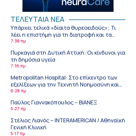
ΤΕΛΕΥΤΑΙΑ ΝΕΑ
Υπάρχει τελικά «δίαιτα θυρεοειδούς»; Τι
λέει η επιστήμη για τη διατροφή και τα
συμπληρώματα
7:38 πμ
Πυρκαγιά στη Δυτική Αττική: Οι κίνδυνοι για
τη δημόσια υγεία
7:16 πμ
Metropolitan Hospital: Στο επίκεντρο των
εξελίξεων για την Τεχνητή Νοημοσύνη και
την Ογκολογία
6:28 πμ
Παύλος Γιαννακόπουλος – ΒΙΑΝΕΞ
5:27 πμ
Στέλιος Λιανός – INTERAMERICAN / Αθηναϊκή
Γενική Κλινική
5:17 πμ