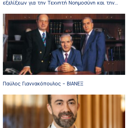
εξελίξεων για την Τεχνητή Νοημοσύνη και την
Ογκολογία
Παύλος Γιαννακόπουλος – ΒΙΑΝΕΞ