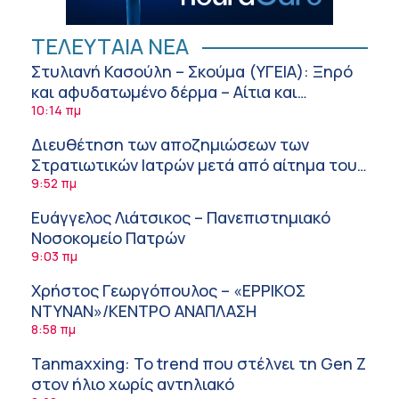
ΤΕΛΕΥΤΑΙΑ ΝΕΑ
Στυλιανή Κασούλη – Σκούμα (ΥΓΕΙΑ): Ξηρό
και αφυδατωμένο δέρμα – Αίτια και
αντιμετώπιση
10:14 πμ
Διευθέτηση των αποζημιώσεων των
Στρατιωτικών Ιατρών μετά από αίτημα του
ΙΣΑ
9:52 πμ
Ευάγγελος Λιάτσικος – Πανεπιστημιακό
Νοσοκομείο Πατρών
9:03 πμ
Χρήστος Γεωργόπουλος – «ΕΡΡΙΚΟΣ
ΝΤΥΝΑΝ»/ΚΕΝΤΡΟ ΑΝΑΠΛΑΣΗ
8:58 πμ
Tanmaxxing: To trend που στέλνει τη Gen Z
στον ήλιο χωρίς αντηλιακό