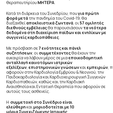
θεραπευτηρίου
ΜΗΤΕΡΑ
.
Κατά τη διάρκεια του Συνεδρίου, που
για
πρώτη
φορά μετά
την πανδημία του Covid-19, θα
διεξαχθεί
αποκλειστικά ζωντανά
, οι
57 ομιλητές
διεθνούς εμβέλειας
θα παρουσιάσουν
τα νεότερα
δεδομένα στη διαχείριση παίδων και ενηλίκων με
συγγενείς καρδιοπάθειες
.
Με πρόσβαση σε
7 ενότητες και πάνελ
συζητήσεων
, οι
συμμετέχοντες
θα έχουν την
ευκαιρία να λάβουν μέρος σε μια
εποικοδομητική
ανταλλαγή καινοτόμων ιατρικών
εξελίξεων
,
επιστημονικών
γνώσεων
και
εμπειριών
,
π
αφορούν στην Καρδιολογία Εμβρύου & Νεογνού, την
Παιδοκαρδιολογία και Καρδιοχειρουργική Συγγενών
Καρδιοπαθειών, καθώς και την Καρδιακή
Αναισθησία και Εντατική Θεραπεία που αφορούν σε
αυτούς τους ασθενείς.
Η
συμμετοχή στο Συνέδριο είναι
ελεύθερη
και
μοριοδοτείται με
10
μόρια
Συνεχιζόμενης Ιατρικής