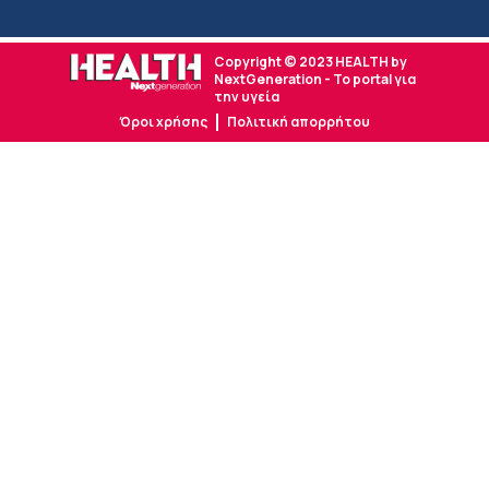
Copyright © 2023 HEALTH by
NextGeneration - Το portal για
την υγεία
Όροι χρήσης
Πολιτική απορρήτου