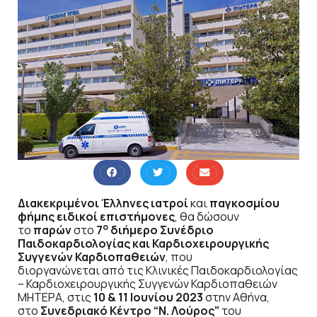
Διακεκριμένοι Έλληνες ιατροί
και
παγκοσμίου
φήμης ειδικοί επιστήμονες
, θα δώσουν
ο
το
παρών
στο
7
διήμερο Συνέδριο
Παιδοκαρδιολογίας και Καρδιοχειρουργικής
Συγγενών Καρδιοπαθειών
,
που
διοργανώνεται από
τις Κλινικές Παιδοκαρδιολογίας
– Καρδιοχειρουργικής Συγγενών Καρδιοπαθειών
ΜΗΤΕΡΑ, στις
10 & 11 Ιουνίου 2023
στην Αθήνα,
στο
Συνεδριακό Κέντρο “Ν. Λούρος”
του