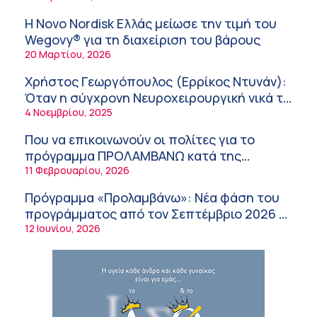
Σύσκεψη στον ΕΟΦ για την ομαλή
υγείας
λειτουργία της εφοδιαστικής αλυσίδας των
Η Novo Nordisk Ελλάς μείωσε την τιμή του
φαρμάκων στη διάρκεια του καλοκαιριού
12:08 μμ
Wegovy® για τη διαχείριση του βάρους
20 Μαρτίου, 2026
Μιχάλης Τάτσης, Insurance & Healthcare
Analyst, διευθυντής Επιχειρηματικής
Χρήστος Γεωργόπουλος (Ερρίκος Ντυνάν):
Ανάπτυξης Ομίλου HHG
11:54 πμ
Όταν η σύγχρονη Νευροχειρουργική νικά το
φόβο!
4 Νοεμβρίου, 2025
Kavita Patel: Ένα στα πέντε καινοτόμα
φάρμακα φτάνει τελικά στην Ελλάδα
Που να επικοινωνούν οι πολίτες για το
9:21 πμ
πρόγραμμα ΠΡΟΛΑΜΒΑΝΩ κατά της
παχυσαρκίας
11 Φεβρουαρίου, 2026
Υπάρχει τελικά «δίαιτα θυρεοειδούς»; Τι
λέει η επιστήμη για τη διατροφή και τα
Πρόγραμμα «Προλαμβάνω»: Νέα φάση του
συμπληρώματα
7:38 πμ
προγράμματος από τον Σεπτέμβριο 2026 –
Δωρεάν προληπτικές εξετάσεις έως το
12 Ιουνίου, 2026
Πυρκαγιά στη Δυτική Αττική: Οι κίνδυνοι για
2030
τη δημόσια υγεία
7:16 πμ
Metropolitan Hospital: Στο επίκεντρο των
εξελίξεων για την Τεχνητή Νοημοσύνη και