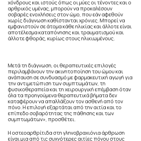
χόνδρους και ιστούς όπως οι μύες οι τένοντες και ο
αρθρικός υμένας, μπορούν να προκαλέσουν
σοβαρές ενοχλήσεις στον ώμο, που εάν αφεθούν
χωρίς διάγνωση καθίστανται χρόνιες. Μπορεί να
εμφανιστούν σε άτομα κάθε ηλικίας και άλλοτε είναι
αποτέλεσμα καταπόνησης και τραυματισμού και
άλλοτε φθοράς, κυρίως στους ηλικιωμένους.
Μετά τη διάγνωση, οι θεραπευτικές επιλογές
περιλαμβάνουν την ακινητοποίηση του ώμου και
ανάπαυση σε συνδυασμό με φαρμακευτική αγωγή για
την αντιμετώπιση των συμπτωμάτων, τη
φυσικοθεραπεία και τη χειρουργική επέμβαση όταν
όλα τα προηγούμενα θεραπευτικά βήματα δεν
καταφέρουν να απαλλάξουν τον ασθενή από τον
πόνο. Η επιλογή εξαρτάται από την αιτία και το
επίπεδο σοβαρότητας της πάθησης και των
συμπτωμάτων», προσθέτει.
Η οστεοαρθρίτιδα στη γληνοβραχιόνια άρθρωση
είναι μια από τις συχνότερες αιτίες πόνου στους