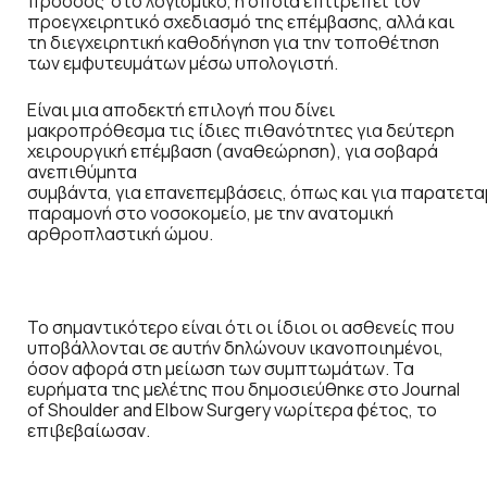
πρόοδος στο λογισμικό, η οποία επιτρέπει τον
προεγχειρητικό σχεδιασμό της επέμβασης, αλλά και
τη διεγχειρητική καθοδήγηση για την τοποθέτηση
των εμφυτευμάτων μέσω υπολογιστή.
Είναι μια αποδεκτή επιλογή που δίνει
μακροπρόθεσμα τις ίδιες πιθανότητες για δεύτερη
χειρουργική επέμβαση (αναθεώρηση), για σοβαρά
ανεπιθύμητα
συμβάντα, για
επανεπεμβάσεις, όπως και για
παρατετα
παραμονή στο νοσοκομείο, με την ανατομική
αρθροπλαστική ώμου.
Το σημαντικότερο είναι ότι οι ίδιοι οι ασθενείς που
υποβάλλονται σε αυτήν δηλώνουν ικανοποιημένοι,
όσον αφορά στη μείωση των συμπτωμάτων. Τα
ευρήματα της μελέτης που δημοσιεύθηκε στο Journal
of Shoulder and Elbow Surgery νωρίτερα φέτος, το
επιβεβαίωσαν.