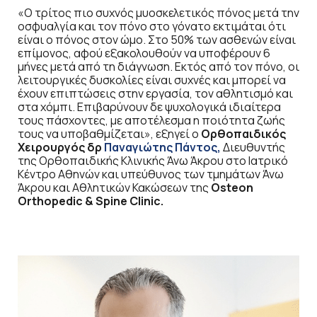
«Ο τρίτος πιο συχνός μυοσκελετικός πόνος μετά την
οσφυαλγία και τον πόνο στο γόνατο εκτιμάται ότι
είναι ο πόνος στον ώμο. Στο 50% των ασθενών είναι
επίμονος, αφού εξακολουθούν να υποφέρουν 6
μήνες μετά από τη διάγνωση. Εκτός από τον πόνο, οι
λειτουργικές δυσκολίες είναι συχνές και μπορεί να
έχουν επιπτώσεις στην εργασία, τον αθλητισμό και
στα χόμπι. Επιβαρύνουν δε ψυχολογικά ιδιαίτερα
τους πάσχοντες, με αποτέλεσμα η ποιότητα ζωής
τους να υποβαθμίζεται», εξηγεί ο
Ορθοπαιδικός
Χειρουργός
δρ
Παναγιώτης Πάντος
,
Διευθυντής
της Ορθοπαιδικής Κλινικής Άνω Άκρου στο Ιατρικό
Κέντρο Αθηνών και υπεύθυνος των τμημάτων Άνω
Άκρου και Αθλητικών Κακώσεων της
Osteon
Orthopedic
&
Spine
Clinic
.