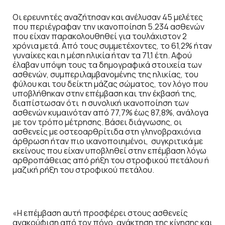
Οι ερευνητές αναζήτησαν και ανέλυσαν 45 μελέτες
που περιέγραφαν την ικανοποίηση 5.234 ασθενών
που είχαν παρακολουθηθεί για τουλάχιστον 2
χρόνια μετά. Από τους συμμετέχοντες, το 61,2% ήταν
γυναίκες και η μέση ηλικία ήταν τα 71,1 έτη. Αφού
έλαβαν υπόψη τους τα δημογραφικά στοιχεία των
ασθενών, συμπεριλαμβανομένης της ηλικίας, του
φύλου και του δείκτη μάζας σώματος, τον λόγο που
υποβλήθηκαν στην επέμβαση και την έκβασή της,
διαπίστωσαν ότι η συνολική ικανοποίηση των
ασθενών κυμαινόταν από 77,7% έως 87,8%, ανάλογα
με τον τρόπο μέτρησης. Βάσει διάγνωσης, οι
ασθενείς με οστεοαρθρίτιδα στη γληνοβραχιόνια
άρθρωση ήταν πιο ικανοποιημένοι, συγκριτικά με
εκείνους που είχαν υποβληθεί στην επέμβαση λόγω
αρθροπάθειας από ρήξη του στροφικού πετάλου ή
μαζική ρήξη του στροφικού πετάλου.
«Η επέμβαση αυτή προσφέρει στους ασθενείς
ανακούφιση από τον πόνο, ανάκτηση της κίνησης και