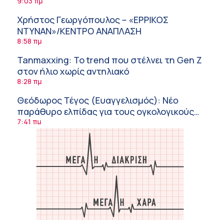
9:03 πμ
Χρήστος Γεωργόπουλος – «ΕΡΡΙΚΟΣ
ΝΤΥΝΑΝ»/ΚΕΝΤΡΟ ΑΝΑΠΛΑΣΗ
8:58 πμ
Tanmaxxing: To trend που στέλνει τη Gen Z
στον ήλιο χωρίς αντηλιακό
8:28 πμ
Θεόδωρος Τέγος (Ευαγγελισμός): Νέο
παράθυρο ελπίδας για τους ογκολογικούς
ασθενείς μέσω κλινικών δοκιμών
7:41 πμ
Ασφάλεια στο νερό: 8 χρήσιμες οδηγίες
από τον Ελληνικό Ερυθρό Σταυρό
7:03 πμ
Μαρίνα Ραυτοπούλου (ΙΑΤΡΙΚΟ ΚΕΝΤΡΟ):
Εκπαίδευση στον διαβήτη – Ένας πυλώνας
της σύγχρονης φροντίδας
6:56 πμ