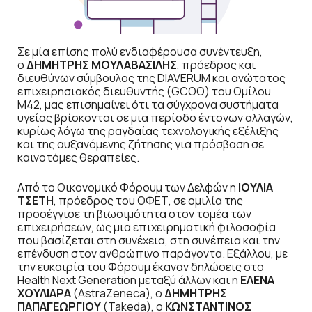
Σε μία επίσης πολύ ενδιαφέρουσα συνέντευξη,
ο
ΔΗΜΗΤΡΗΣ ΜΟΥΛΑΒΑΣΙΛΗΣ
, πρόεδρος και
διευθύνων σύμβουλος της DIAVERUM και ανώτατος
επιχειρησιακός διευθυντής (GCOO) του Oμίλου
M42, μας επισημαίνει ότι τα σύγχρονα συστήματα
υγείας βρίσκονται σε μια περίοδο έντονων αλλαγών,
κυρίως λόγω της ραγδαίας τεχνολογικής εξέλιξης
και της αυξανόμενης ζήτησης για πρόσβαση σε
καινοτόμες θεραπείες.
Από το Οικονομικό Φόρουμ των Δελφών η
ΙΟΥΛΙΑ
ΤΣΕΤΗ
, πρόεδρος του ΟΦΕΤ, σε ομιλία της
προσέγγισε τη βιωσιμότητα στον τομέα των
επιχειρήσεων, ως μια επιχειρηματική φιλοσοφία
που βασίζεται στη συνέχεια, στη συνέπεια και την
επένδυση στον ανθρώπινο παράγοντα. Εξάλλου, με
την ευκαιρία του Φόρουμ έκαναν δηλώσεις στο
Health Next Generation μεταξύ άλλων και η
ΕΛΕΝΑ
ΧΟΥΛΙΑΡΑ
(AstraZeneca), ο
ΔΗΜΗΤΡΗΣ
ΠΑΠΑΓΕΩΡΓΙΟΥ
(Takeda), ο
ΚΩΝΣΤΑΝΤΙΝΟΣ