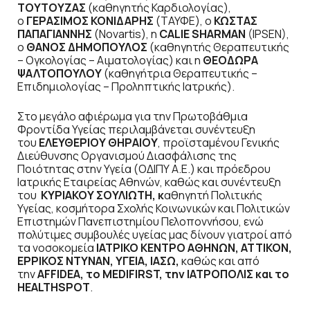
ΤΟΥΤΟΥΖΑΣ
(καθηγητής Καρδιολογίας),
ο
ΓΕΡΑΣΙΜΟΣ ΚΟΝΙΔΑΡΗΣ
(ΤΑΥΦΕ), ο
ΚΩΣΤΑΣ
ΠΑΠΑΓΙΑΝΝΗΣ
(Novartis), η
CALIE SHARMAN
(IPSEN),
ο
ΘΑΝΟΣ ΔΗΜΟΠΟΥΛΟΣ
(καθηγητής Θεραπευτικής
– Ογκολογίας – Αιματολογίας) και η
ΘΕΟΔΩΡΑ
ΨΑΛΤΟΠΟΥΛΟΥ
(καθηγήτρια Θεραπευτικής –
Επιδημιολογίας – Προληπτικής Ιατρικής).
Στο μεγάλο αφιέρωμα για την Πρωτοβάθμια
Φροντίδα Υγείας περιλαμβάνεται συνέντευξη
του
ΕΛΕΥΘΕΡΙΟΥ ΘΗΡΑΙΟΥ
, προϊσταμένου Γενικής
Διεύθυνσης Οργανισμού Διασφάλισης της
Ποιότητας στην Υγεία (ΟΔΙΠΥ Α.Ε.) και πρόεδρου
Ιατρικής Εταιρείας Αθηνών, καθώς και συνέντευξη
του
ΚΥΡΙΑΚΟΥ ΣΟΥΛΙΩΤΗ, κ
αθηγητή Πολιτικής
Υγείας, κοσμήτορα Σχολής Κοινωνικών και Πολιτικών
Επιστημών Πανεπιστημίου Πελοποννήσου, ενώ
πολύτιμες συμβουλές υγείας μας δίνουν γιατροί από
τα νοσοκομεία
ΙΑΤΡΙΚΟ ΚΕΝΤΡΟ ΑΘΗΝΩΝ, ΑΤΤΙΚΟΝ,
ΕΡΡΙΚΟΣ ΝΤΥΝΑΝ, ΥΓΕΙΑ, ΙΑΣΩ,
καθώς και από
την
AFFIDEA, το MEDIFIRST, την ΙΑΤΡΟΠΟΛΙΣ και το
HEALTHSPOT
.