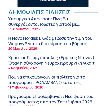
ΚΥ Σοφάδων
Πόσο μας επηρεάζει ο ύπνος με ανεμιστήρα
ή air-condition το καλοκαίρι
ΔΗΜΟΦΙΛΕΙΣ ΕΙΔΗΣΕΙΣ
11:34 πμ
Υπουργική Απόφαση: Πως θα
συνεργάζονται ιδιώτες γιατροί με
Randy Schekman, Νομπελίστας Ιατρικής:
νοσοκομεία του δημοσίου συστήματος
13 Αυγούστου, 2025
«Σε πέντε χρόνια μπορεί να έχουμε
υγείας
θεραπεία που αναστέλλει την εξέλιξη του
9:24 πμ
Η Novo Nordisk Ελλάς μείωσε την τιμή του
Πάρκινσον»
Wegovy® για τη διαχείριση του βάρους
Αντώνης Βουκλαρής – «ΕΡΡΙΚΟΣ ΝΤΥΝΑΝ»
20 Μαρτίου, 2026
9:18 πμ
Χρήστος Γεωργόπουλος (Ερρίκος Ντυνάν):
Πώς να προλάβετε και να αντιμετωπίσετε τη
Όταν η σύγχρονη Νευροχειρουργική νικά το
διάρροια των ταξιδιωτών
φόβο!
4 Νοεμβρίου, 2025
8:30 πμ
Που να επικοινωνούν οι πολίτες για το
Ευμενής Καραφυλλίδης (Metropolitan
πρόγραμμα ΠΡΟΛΑΜΒΑΝΩ κατά της
General): Γιατί η διατροφή πρέπει να
παχυσαρκίας
11 Φεβρουαρίου, 2026
καθοδηγείται από κλινικό διαιτολόγο;
7:37 πμ
Πρόγραμμα «Προλαμβάνω»: Νέα φάση του
Ιωάννης Μπολέτης – ΩΝΑΣΕΙΟ
προγράμματος από τον Σεπτέμβριο 2026 –
5:42 πμ