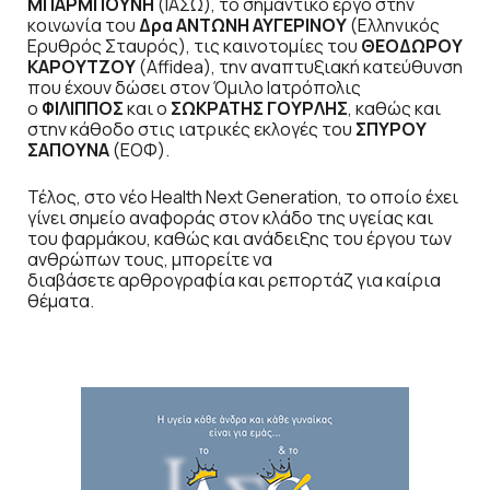
ΜΠΑΡΜΠΟΥΝΗ
(ΙΑΣΩ), το σημαντικό έργο στην
κοινωνία του
Δρα ΑΝΤΩΝΗ ΑΥΓΕΡΙΝΟΥ
(Ελληνικός
Ερυθρός Σταυρός), τις καινοτομίες του
ΘΕΟΔΩΡΟΥ
ΚΑΡΟΥΤΖΟΥ
(Affidea), την αναπτυξιακή κατεύθυνση
που έχουν δώσει στον Όμιλο Ιατρόπολις
ο
ΦΙΛΙΠΠΟΣ
και ο
ΣΩΚΡΑΤΗΣ ΓΟΥΡΛΗΣ
, καθώς και
στην κάθοδο στις ιατρικές εκλογές του
ΣΠΥΡΟΥ
ΣΑΠΟΥΝΑ
(ΕΟΦ).
Τέλος, στο νέο Health Next Generation, το οποίο έχει
γίνει σημείο αναφοράς στον κλάδο της υγείας και
του φαρμάκου, καθώς και ανάδειξης του έργου των
ανθρώπων τους, μπορείτε να
διαβάσετε αρθρογραφία και ρεπορτάζ για καίρια
θέματα.