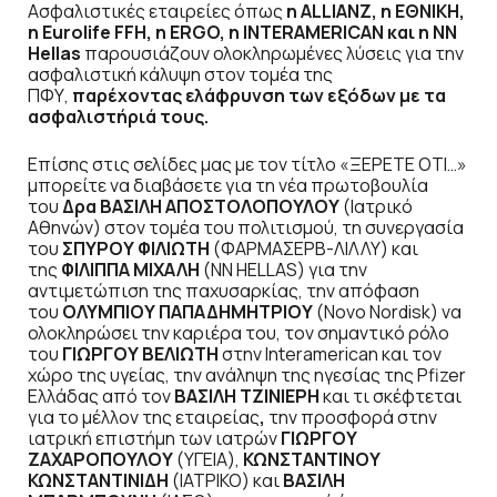
Ασφαλιστικές εταιρείες όπως
η ALLIANZ, η ΕΘΝΙΚΗ,
η Eurolife FFH, η ERGO, η INTERAMERICAN και η NN
Hellas
παρουσιάζουν ολοκληρωμένες λύσεις για την
ασφαλιστική κάλυψη στον τομέα της
ΠΦΥ,
παρέχοντας ελάφρυνση των εξόδων με τα
ασφαλιστήριά τους.
Επίσης στις σελίδες μας με τον τίτλο «ΞΕΡΕΤΕ ΟΤΙ…»
μπορείτε να διαβάσετε για τη νέα πρωτοβουλία
του
Δρα ΒΑΣΙΛΗ ΑΠΟΣΤΟΛΟΠΟΥΛΟΥ
(Ιατρικό
Αθηνών) στον τομέα του πολιτισμού, τη συνεργασία
του
ΣΠΥΡΟΥ ΦΙΛΙΩΤΗ
(ΦΑΡΜΑΣΕΡΒ-ΛΙΛΛΥ) και
της
ΦΙΛΙΠΠΑ ΜΙΧΑΛΗ
(NN HELLAS) για την
αντιμετώπιση της παχυσαρκίας, την απόφαση
του
ΟΛΥΜΠΙΟΥ ΠΑΠΑΔΗΜΗΤΡΙΟΥ
(Novo Nordisk) να
ολοκληρώσει την καριέρα του, τον σημαντικό ρόλο
του
ΓΙΩΡΓΟΥ ΒΕΛΙΩΤΗ
στην Interamerican και τον
χώρο της υγείας, την ανάληψη της ηγεσίας της Pfizer
Ελλάδας από τον
ΒΑΣΙΛΗ ΤΖΙΝΙΕΡΗ
και τι σκέφτεται
για το μέλλον της εταιρείας
,
την προσφορά στην
ιατρική επιστήμη των ιατρών
ΓΙΩΡΓΟΥ
ΖΑΧΑΡΟΠΟΥΛΟΥ
(ΥΓΕΙΑ),
ΚΩΝΣΤΑΝΤΙΝΟΥ
ΚΩΝΣΤΑΝΤΙΝΙΔΗ
(ΙΑΤΡΙΚΟ) και
ΒΑΣΙΛΗ