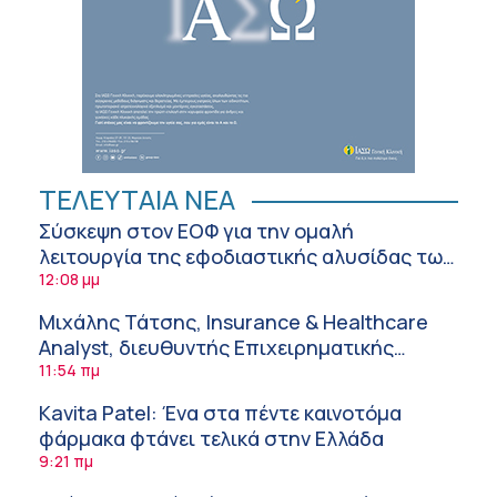
ΤΕΛΕΥΤΑΙΑ ΝΕΑ
Σύσκεψη στον ΕΟΦ για την ομαλή
λειτουργία της εφοδιαστικής αλυσίδας των
φαρμάκων στη διάρκεια του καλοκαιριού
12:08 μμ
Μιχάλης Τάτσης, Insurance & Healthcare
Analyst, διευθυντής Επιχειρηματικής
Ανάπτυξης Ομίλου HHG
11:54 πμ
Kavita Patel: Ένα στα πέντε καινοτόμα
φάρμακα φτάνει τελικά στην Ελλάδα
9:21 πμ