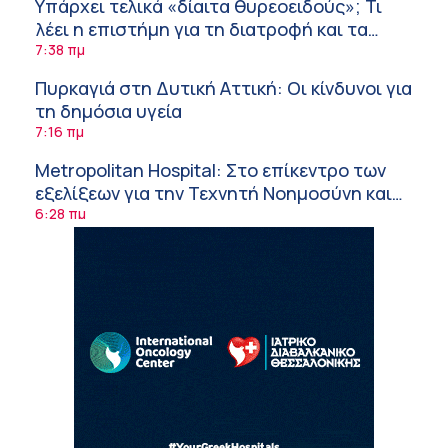
Υπάρχει τελικά «δίαιτα θυρεοειδούς»; Τι
λέει η επιστήμη για τη διατροφή και τα
συμπληρώματα
7:38 πμ
Πυρκαγιά στη Δυτική Αττική: Οι κίνδυνοι για
τη δημόσια υγεία
7:16 πμ
Metropolitan Hospital: Στο επίκεντρο των
εξελίξεων για την Τεχνητή Νοημοσύνη και
την Ογκολογία
6:28 πμ
Παύλος Γιαννακόπουλος – ΒΙΑΝΕΞ
5:27 πμ
Στέλιος Λιανός – INTERAMERICAN / Αθηναϊκή
Γενική Κλινική
5:17 πμ
Σε Λαμία και Καρδίτσα ο Υπουργός Υγείας
Άδ. Γεωργιάδης για την παραλαβή 7
ασθενοφόρων του ΕΚΑΒ και τα εγκαίνια του
5:04 πμ