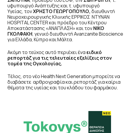
ΣΑΠΟΥΝΑ
, πρόεδρο του ΕΟΦ, την
Ζωή Ράπτη
, τ.
υφυπουργό Ανάπτυξης και τ. υφυπουργό
Υγείας, τον
ΧΡΗΣΤΟ ΓΕΩΡΓΟΠΟΥΛΟ,
διευθυντή
Νευροχειρουργικής Κλινικής ΕΡΡΙΚΟΣ ΝΤΥΝΑΝ
HOSPITAL CENTER και πρόεδρο του Κέντρου
Αποκατάστασης «ΑΝΑΠΛΑΣΗ» και τον
ΝΙΚΟ
ΓΚΟΛΦΑΚΗ
, γενικό διευθυντή Avanzanite Bioscience
για Ελλάδα, Κύπρο και Μάλτα.
Ακόμη το τεύχος αυτό περιέχει ένα
ειδικό
ρεπορτάζ για τις τελευταίες εξελίξεις στον
τομέα της Ογκολογίας.
Τέλος, στο νέο Health Next Generation μπορείτε να
διαβάσετε αρθρογραφία και ρεπορτάζ για καίρια
θέματα της υγείας και του κλάδου του φαρμάκου.