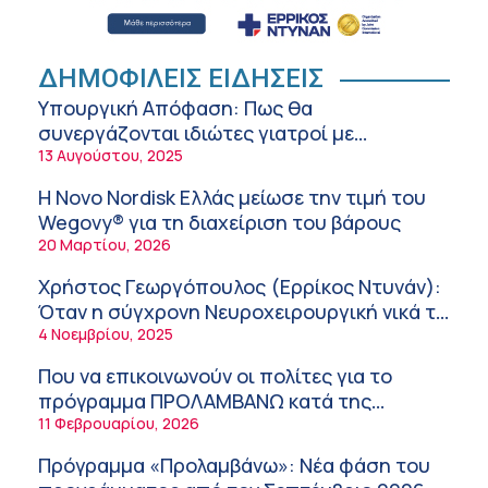
Hospital): Καρδιοπαθείς και καλοκαίρι –
Διακοπές με ασφάλεια
6:20 πμ
Ειρήνη Ζίγκιρη (Ερρίκος Ντυνάν): H θερμική
ΔΗΜΟΦΙΛΕΙΣ ΕΙΔΗΣΕΙΣ
καταπόνηση στους ηλικιωμένους
Υπουργική Απόφαση: Πως θα
εργαζόμενους
6:11 πμ
συνεργάζονται ιδιώτες γιατροί με
νοσοκομεία του δημοσίου συστήματος
13 Αυγούστου, 2025
Σύσκεψη στον ΕΟΦ για την ομαλή
υγείας
λειτουργία της εφοδιαστικής αλυσίδας των
Η Novo Nordisk Ελλάς μείωσε την τιμή του
φαρμάκων στη διάρκεια του καλοκαιριού
12:08 μμ
Wegovy® για τη διαχείριση του βάρους
20 Μαρτίου, 2026
Μιχάλης Τάτσης, Insurance & Healthcare
Analyst, διευθυντής Επιχειρηματικής
Χρήστος Γεωργόπουλος (Ερρίκος Ντυνάν):
Ανάπτυξης Ομίλου HHG
11:54 πμ
Όταν η σύγχρονη Νευροχειρουργική νικά το
φόβο!
4 Νοεμβρίου, 2025
Kavita Patel: Ένα στα πέντε καινοτόμα
φάρμακα φτάνει τελικά στην Ελλάδα
Που να επικοινωνούν οι πολίτες για το
9:21 πμ
πρόγραμμα ΠΡΟΛΑΜΒΑΝΩ κατά της
παχυσαρκίας
11 Φεβρουαρίου, 2026
Υπάρχει τελικά «δίαιτα θυρεοειδούς»; Τι
λέει η επιστήμη για τη διατροφή και τα
Πρόγραμμα «Προλαμβάνω»: Νέα φάση του
συμπληρώματα
7:38 πμ