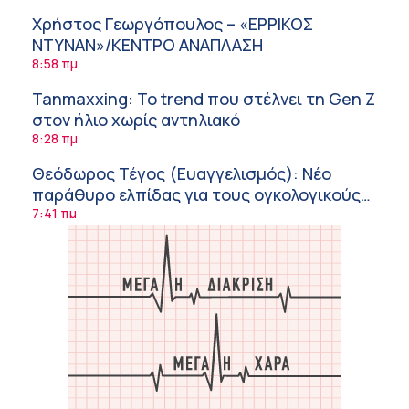
Χρήστος Γεωργόπουλος – «ΕΡΡΙΚΟΣ
ΝΤΥΝΑΝ»/ΚΕΝΤΡΟ ΑΝΑΠΛΑΣΗ
8:58 πμ
Tanmaxxing: To trend που στέλνει τη Gen Z
στον ήλιο χωρίς αντηλιακό
8:28 πμ
Θεόδωρος Τέγος (Ευαγγελισμός): Νέο
παράθυρο ελπίδας για τους ογκολογικούς
ασθενείς μέσω κλινικών δοκιμών
7:41 πμ
Ασφάλεια στο νερό: 8 χρήσιμες οδηγίες
από τον Ελληνικό Ερυθρό Σταυρό
7:03 πμ
Μαρίνα Ραυτοπούλου (ΙΑΤΡΙΚΟ ΚΕΝΤΡΟ):
Εκπαίδευση στον διαβήτη – Ένας πυλώνας
της σύγχρονης φροντίδας
6:56 πμ
Αθανάσιος Μανώλης (Metropolitan