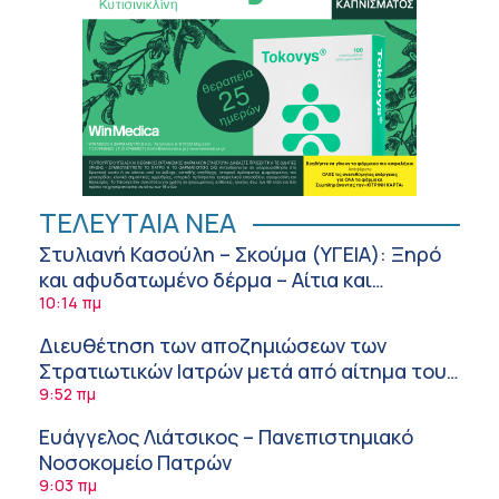
ΤΕΛΕΥΤΑΙΑ ΝΕΑ
Στυλιανή Κασούλη – Σκούμα (ΥΓΕΙΑ): Ξηρό
και αφυδατωμένο δέρμα – Αίτια και
αντιμετώπιση
10:14 πμ
Διευθέτηση των αποζημιώσεων των
Στρατιωτικών Ιατρών μετά από αίτημα του
ΙΣΑ
9:52 πμ
Ευάγγελος Λιάτσικος – Πανεπιστημιακό
Νοσοκομείο Πατρών
9:03 πμ