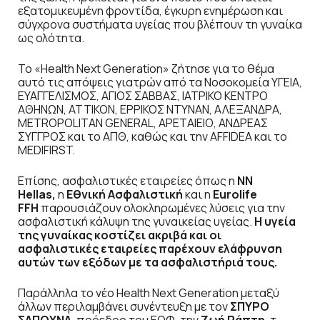
εξατομικευμένη φροντίδα, έγκυρη ενημέρωση και
σύγχρονα συστήματα υγείας που βλέπουν τη γυναίκα
ως ολότητα.
Το «Health Next Generation» ζήτησε για το θέμα
αυτό τις απόψεις γιατρών από τα Νοσοκομεία ΥΓΕΙΑ,
ΕΥΑΓΓΕΛΙΣΜΟΣ, ΑΓΙΟΣ ΣΑΒΒΑΣ, ΙΑΤΡΙΚΟ ΚΕΝΤΡΟ
ΑΘΗΝΩΝ, ΑΤΤΙΚΟΝ, ΕΡΡΙΚΟΣ ΝΤΥΝΑΝ, ΑΛΕΞΑΝΔΡΑ,
METROPOLITAN GENERAL, ΑΡΕΤΑΙΕΙΟ, ΑΝΔΡΕΑΣ
ΣΥΓΓΡΟΣ και το ΑΠΘ, καθώς και την AFFIDEA και το
MEDIFIRST.
Επίσης, ασφαλιστικές εταιρείες όπως η
NN
Hellas,
η
Εθνική Ασφαλιστική
και η
Eurolife
FFH
παρουσιάζουν ολοκληρωμένες λύσεις για την
ασφαλιστική κάλυψη της γυναικείας υγείας.
Η υγεία
της γυναίκας κοστίζει ακριβά και οι
ασφαλιστικές εταιρείες παρέχουν ελάφρυνση
αυτών των εξόδων με τα ασφαλιστήριά τους.
Παράλληλα το νέο Health Next Generation μεταξύ
άλλων περιλαμβάνει συνέντευξη με τον
ΣΠΥΡΟ