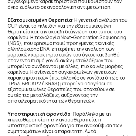
συγκεκριμένα χαρακτηριστικά που καθιστούν τον
όγκο ευάλωτο σε ανοσολογική αντιμετώπιση.
Εξατομικευμένη θεραπεία
: Η γενετική ανάλυση του
CUP είναι το «κλειδί» για την εξατομικευμένη
θεραπεία και την ακριβή διάγνωση του τύπου του
καρκίνου. Η τεχνολογία Next-Generation Sequencing
(NGS), που χρησιμοποιεί προηγμένες τεχνικές
αλληλούχισης DNA, επιτρέπει την ανάλυση των
μοριακών χαρακτηριστικών του όγκου και βοηθά
στον εντοπισμό γονιδιακών μεταλλάξεων που
μπορεί να συνδέονται με άλλες, πιο κοινές μορφές
καρκίνου. Η ανίχνευση συγκεκριμένων γενετικών
χαρακτηριστικών (π.χ. αλλαγές σε γονίδια όπως το
TP53, BRCA1/2 ή KRAS) μπορεί να οδηγήσει σε
εξατομικευμένες θεραπείες που στοχεύουν σε
αυτές τις μεταλλάξεις, αυξάνοντας την
αποτελεσματικότητα των θεραπειών.
Υποστηρικτική φροντίδα
: Παράλληλα με τη
χημειοθεραπεία ή την ανοσοθεραπεία, η
υποστηρικτική φροντίδα για την ανακούφιση των
συμπτωμάτων είναι απαραίτητη. Αυτό