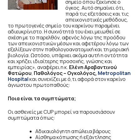
σημείο όπου ξεκίνησε ο
όγκος. Αυτό σημαίνει ότι,
παρά τις εξετάσεις και τις
απεικονιστικές μεθόδους,
το πρωτογενές σημείο του καρκίνου παραμένει
αδιευκρίνιστο. Η συχνότητά του έχει μειωθεί σε
σχέση με το παρελθόν, αφενός λόγω της προόδου
των απεικονιστικών μέσων και αφετέρου λόγω των
εξελίξεων στην παθολογοανατομική και τη μοριακή
βιολογία. Ωστόσο, υπάρχει ακόμα αυτή η οντότητα
και χρήζει ιδιαίτερης προσοχής, γνώσης και
εμπειρίας», αναφέρει η κ.
Ελένη Αραβαντινού
Φατώρου
,
Παθολόγος – Ογκολόγος,
Metropolitan
Hospital
και συνεχίζει με ό,τι αφορά στον καρκίνο
άγνωστου πρωτοπαθούς:
Ποια είναι τα συμπτώματα;
Οι ασθενείς με CUP μπορεί να παρουσιάσουν
συμπτώματα όπως:
Αδικαιολόγητη απώλεια βάρους
Αίσθημα κόπωσης ή εξάντλησης