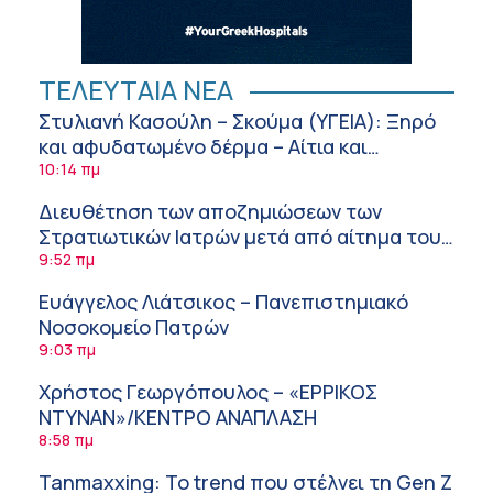
ΤΕΛΕΥΤΑΙΑ ΝΕΑ
Στυλιανή Κασούλη – Σκούμα (ΥΓΕΙΑ): Ξηρό
και αφυδατωμένο δέρμα – Αίτια και
αντιμετώπιση
10:14 πμ
Διευθέτηση των αποζημιώσεων των
Στρατιωτικών Ιατρών μετά από αίτημα του
ΙΣΑ
9:52 πμ
Ευάγγελος Λιάτσικος – Πανεπιστημιακό
Νοσοκομείο Πατρών
9:03 πμ
Χρήστος Γεωργόπουλος – «ΕΡΡΙΚΟΣ
ΝΤΥΝΑΝ»/ΚΕΝΤΡΟ ΑΝΑΠΛΑΣΗ
8:58 πμ
Tanmaxxing: To trend που στέλνει τη Gen Z