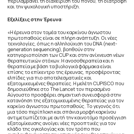
περιλαμβάνει τη διαχείριση του πόνου, τη διατροφή
και την ψυχολογική υποστήριξη.
Εξελίξεις στην Έρευνα
:
«Η έρευνα στον τομέα του καρκίνου άγνωστου
πρωτοπαθούς είναι σε πλήρη ανάπτυξη. Οι νέες
τεχνολογίες, όπως η αλληλούχιση του DNA (next-
generation sequencing), βοηθούν στην
κατηγοριοποίηση των CUP και στην ανίχνευση νέων
θεραπευτικών στόχων. Η ανοσοθεραπεία και η
θεραπεία με βάση τα βιολογικά φάρμακα είναι
επίσης το επίκεντρο της έρευνας, προσφέροντας
ελπίδες για πιο αποτελεσματικές και
εξατομικευμένες θεραπείες. Η μελέτη CUPISCO που
δημοσιεύθηκε στο The Lancet τον περασμένο
Αύγουστο προσφέρει σημαντική συνεισφορά στην
κατανόηση της εξατομικευμένης θεραπείας για τον
καρκίνο άγνωστου πρωτοπαθούς. Το γεγονός ότι
μια τόσο περίπλοκη και σπάνια μορφή καρκίνου
αντιμετωπίζεται με αυτή την καινοτόμο προσέγγιση
εξατομίκευσης ανοίγει νέες προοπτικές για τον
κλάδο της ογκολογίας και τον τρόπο που