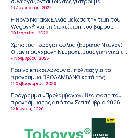
συνεργάζονται ιδιώτες γιατροί με
νοσοκομεία του δημοσίου συστήματος
13 Αυγούστου, 2025
Σύσκεψη στον ΕΟΦ για την ομαλή
υγείας
λειτουργία της εφοδιαστικής αλυσίδας των
Η Novo Nordisk Ελλάς μείωσε την τιμή του
φαρμάκων στη διάρκεια του καλοκαιριού
12:08 μμ
Wegovy® για τη διαχείριση του βάρους
20 Μαρτίου, 2026
Μιχάλης Τάτσης, Insurance & Healthcare
Analyst, διευθυντής Επιχειρηματικής
Χρήστος Γεωργόπουλος (Ερρίκος Ντυνάν):
Ανάπτυξης Ομίλου HHG
11:54 πμ
Όταν η σύγχρονη Νευροχειρουργική νικά το
φόβο!
4 Νοεμβρίου, 2025
Kavita Patel: Ένα στα πέντε καινοτόμα
φάρμακα φτάνει τελικά στην Ελλάδα
Που να επικοινωνούν οι πολίτες για το
9:21 πμ
πρόγραμμα ΠΡΟΛΑΜΒΑΝΩ κατά της
παχυσαρκίας
11 Φεβρουαρίου, 2026
Υπάρχει τελικά «δίαιτα θυρεοειδούς»; Τι
λέει η επιστήμη για τη διατροφή και τα
Πρόγραμμα «Προλαμβάνω»: Νέα φάση του
συμπληρώματα
7:38 πμ
προγράμματος από τον Σεπτέμβριο 2026 –
Δωρεάν προληπτικές εξετάσεις έως το
12 Ιουνίου, 2026
Πυρκαγιά στη Δυτική Αττική: Οι κίνδυνοι για
2030
τη δημόσια υγεία
7:16 πμ
Metropolitan Hospital: Στο επίκεντρο των