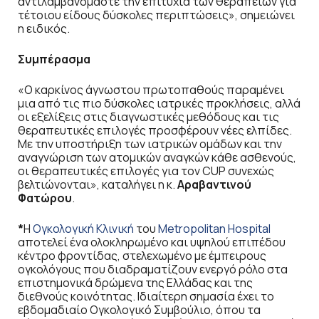
αντιλαμβανόμαστε την επιτυχία των θεραπειών για
τέτοιου είδους δύσκολες περιπτώσεις», σημειώνει
η ειδικός.
Συμπέρασμα
«Ο καρκίνος άγνωστου πρωτοπαθούς παραμένει
μια από τις πιο δύσκολες ιατρικές προκλήσεις, αλλά
οι εξελίξεις στις διαγνωστικές μεθόδους και τις
θεραπευτικές επιλογές προσφέρουν νέες ελπίδες.
Με την υποστήριξη των ιατρικών ομάδων και την
αναγνώριση των ατομικών αναγκών κάθε ασθενούς,
οι θεραπευτικές επιλογές για τον CUP συνεχώς
βελτιώνονται», καταλήγει η κ.
Αραβαντινού
Φατώρου
.
*
Η
Ογκολογική Κλινική
του
Metropolitan Hospital
αποτελεί ένα ολοκληρωμένο και υψηλού επιπέδου
κέντρο φροντίδας, στελεχωμένο με έμπειρους
ογκολόγους που διαδραματίζουν ενεργό ρόλο στα
επιστημονικά δρώμενα της Ελλάδας και της
διεθνούς κοινότητας. Ιδιαίτερη σημασία έχει το
εβδομαδιαίο Ογκολογικό Συμβούλιο, όπου τα