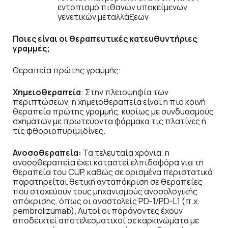
εντοπισμό πιθανών υποκείμενων
γενετικών μεταλλάξεων
Ποιες είναι οι θεραπευτικές κατευθυντήριες
γραμμές;
Θεραπεία πρώτης γραμμής:
Χημειοθεραπεία
: Στην πλειοψηφία των
περιπτώσεων, η χημειοθεραπεία είναι η πιο κοινή
θεραπεία πρώτης γραμμής, κυρίως με συνδυασμούς
σχημάτων με πρωτεύοντα φάρμακα τις πλατίνες ή
τις φθοριοπυριμιδίνες.
Ανοσοθεραπεία:
Τα τελευταία χρόνια, η
ανοσοθεραπεία έχει καταστεί ελπιδοφόρα για τη
θεραπεία του CUP, καθώς σε ορισμένα περιστατικά
παρατηρείται θετική ανταπόκριση σε θεραπείες
που στοχεύουν τους μηχανισμούς ανοσολογικής
απόκρισης, όπως οι αναστολείς PD-1/PD-L1 (π.χ.
pembrolizumab). Αυτοί οι παράγοντες έχουν
αποδειχτεί αποτελεσματικοί σε καρκινώματα με