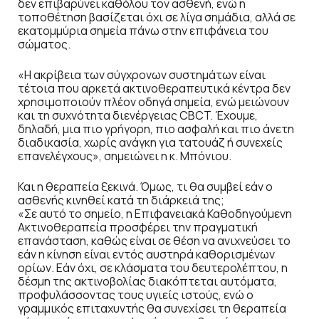
δεν επιβαρύνει καθόλου τον ασθενή, ενώ η
τοποθέτηση βασίζεται όχι σε λίγα σημάδια, αλλά σε
εκατομμύρια σημεία πάνω στην επιφάνεια του
σώματος.
«Η ακρίβεια των σύγχρονων συστημάτων είναι
τέτοια που αρκετά ακτινοθεραπευτικά κέντρα δεν
χρησιμοποιούν πλέον οδηγά σημεία, ενώ μειώνουν
και τη συχνότητα διενέργειας CBCT. Έχουμε,
δηλαδή, μια πιο γρήγορη, πιο ασφαλή και πιο άνετη
διαδικασία, χωρίς ανάγκη για τατουάζ ή συνεχείς
επανελέγχους», σημειώνει η κ. Μπόνιου.
Και η θεραπεία ξεκινά. Όμως, τι θα συμβεί εάν ο
ασθενής κινηθεί κατά τη διάρκειά της;
«Σε αυτό το σημείο, η Επιφανειακά Καθοδηγούμενη
Ακτινοθεραπεία προσφέρει την πραγματική
επανάσταση, καθώς είναι σε θέση να ανιχνεύσει το
εάν η κίνηση είναι εντός αυστηρά καθορισμένων
ορίων. Εάν όχι, σε κλάσματα του δευτερολέπτου, η
δέσμη της ακτινοβολίας διακόπτεται αυτόματα,
προφυλάσσοντας τους υγιείς ιστούς, ενώ ο
γραμμικός επιταχυντής θα συνεχίσει τη θεραπεία