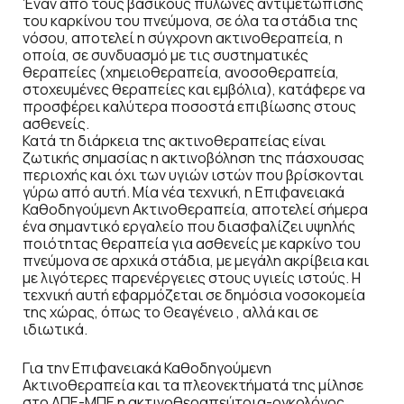
Έναν από τους βασικούς πυλώνες αντιμετώπισης
του καρκίνου του πνεύμονα, σε όλα τα στάδια της
νόσου, αποτελεί η σύγχρονη ακτινοθεραπεία, η
οποία, σε συνδυασμό με τις συστηματικές
θεραπείες (χημειοθεραπεία, ανοσοθεραπεία,
στοχευμένες θεραπείες και εμβόλια), κατάφερε να
προσφέρει καλύτερα ποσοστά επιβίωσης στους
ασθενείς.
Κατά τη διάρκεια της ακτινοθεραπείας είναι
ζωτικής σημασίας η ακτινοβόληση της πάσχουσας
περιοχής και όχι των υγιών ιστών που βρίσκονται
γύρω από αυτή. Μία νέα τεχνική, η Επιφανειακά
Καθοδηγούμενη Ακτινοθεραπεία, αποτελεί σήμερα
ένα σημαντικό εργαλείο που διασφαλίζει υψηλής
ποιότητας θεραπεία για ασθενείς με καρκίνο του
πνεύμονα σε αρχικά στάδια, με μεγάλη ακρίβεια και
με λιγότερες παρενέργειες στους υγιείς ιστούς. Η
τεχνική αυτή εφαρμόζεται σε δημόσια νοσοκομεία
της χώρας, όπως το Θεαγένειο , αλλά και σε
ιδιωτικά.
Για την Επιφανειακά Καθοδηγούμενη
Ακτινοθεραπεία και τα πλεονεκτήματά της μίλησε
στο ΑΠΕ-ΜΠΕ η ακτινοθεραπεύτρια-ογκολόγος,