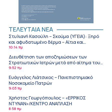
ΤΕΛΕΥΤΑΙΑ ΝΕΑ
Στυλιανή Κασούλη – Σκούμα (ΥΓΕΙΑ): Ξηρό
και αφυδατωμένο δέρμα – Αίτια και
αντιμετώπιση
10:14 πμ
Διευθέτηση των αποζημιώσεων των
Στρατιωτικών Ιατρών μετά από αίτημα του
ΙΣΑ
9:52 πμ
Ευάγγελος Λιάτσικος – Πανεπιστημιακό
Νοσοκομείο Πατρών
9:03 πμ
Χρήστος Γεωργόπουλος – «ΕΡΡΙΚΟΣ
ΝΤΥΝΑΝ»/ΚΕΝΤΡΟ ΑΝΑΠΛΑΣΗ
8:58 πμ