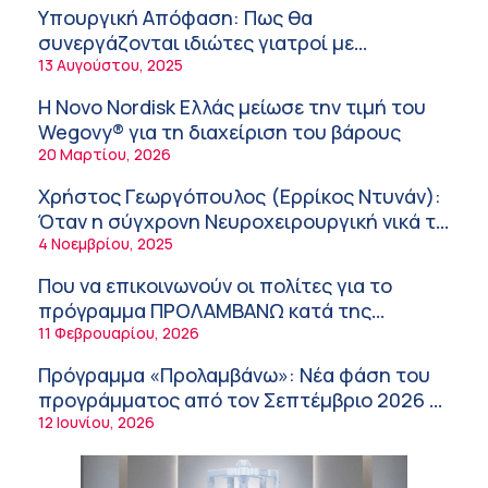
καταπόνηση στους ηλικιωμένους
Υπουργική Απόφαση: Πως θα
εργαζόμενους
6:11 πμ
συνεργάζονται ιδιώτες γιατροί με
νοσοκομεία του δημοσίου συστήματος
13 Αυγούστου, 2025
Σύσκεψη στον ΕΟΦ για την ομαλή
υγείας
λειτουργία της εφοδιαστικής αλυσίδας των
Η Novo Nordisk Ελλάς μείωσε την τιμή του
φαρμάκων στη διάρκεια του καλοκαιριού
12:08 μμ
Wegovy® για τη διαχείριση του βάρους
20 Μαρτίου, 2026
Μιχάλης Τάτσης, Insurance & Healthcare
Analyst, διευθυντής Επιχειρηματικής
Χρήστος Γεωργόπουλος (Ερρίκος Ντυνάν):
Ανάπτυξης Ομίλου HHG
11:54 πμ
Όταν η σύγχρονη Νευροχειρουργική νικά το
φόβο!
4 Νοεμβρίου, 2025
Kavita Patel: Ένα στα πέντε καινοτόμα
φάρμακα φτάνει τελικά στην Ελλάδα
Που να επικοινωνούν οι πολίτες για το
9:21 πμ
πρόγραμμα ΠΡΟΛΑΜΒΑΝΩ κατά της
παχυσαρκίας
11 Φεβρουαρίου, 2026
Υπάρχει τελικά «δίαιτα θυρεοειδούς»; Τι
λέει η επιστήμη για τη διατροφή και τα
Πρόγραμμα «Προλαμβάνω»: Νέα φάση του
συμπληρώματα
7:38 πμ
προγράμματος από τον Σεπτέμβριο 2026 –
Δωρεάν προληπτικές εξετάσεις έως το
12 Ιουνίου, 2026
Πυρκαγιά στη Δυτική Αττική: Οι κίνδυνοι για
2030
τη δημόσια υγεία
7:16 πμ