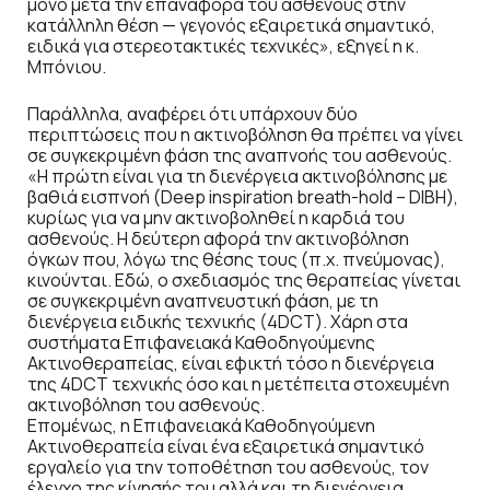
μόνο μετά την επαναφορά του ασθενούς στην
κατάλληλη θέση — γεγονός εξαιρετικά σημαντικό,
ειδικά για στερεοτακτικές τεχνικές», εξηγεί η κ.
Μπόνιου.
Παράλληλα, αναφέρει ότι υπάρχουν δύο
περιπτώσεις που η ακτινοβόληση θα πρέπει να γίνει
σε συγκεκριμένη φάση της αναπνοής του ασθενούς.
«Η πρώτη είναι για τη διενέργεια ακτινοβόλησης με
βαθιά εισπνοή (Deep inspiration breath-hold – DIBH),
κυρίως για να μην ακτινοβοληθεί η καρδιά του
ασθενούς. Η δεύτερη αφορά την ακτινοβόληση
όγκων που, λόγω της θέσης τους (π.χ. πνεύμονας),
κινούνται. Εδώ, ο σχεδιασμός της θεραπείας γίνεται
σε συγκεκριμένη αναπνευστική φάση, με τη
διενέργεια ειδικής τεχνικής (4DCT). Χάρη στα
συστήματα Επιφανειακά Καθοδηγούμενης
Ακτινοθεραπείας, είναι εφικτή τόσο η διενέργεια
της 4DCT τεχνικής όσο και η μετέπειτα στοχευμένη
ακτινοβόληση του ασθενούς.
Επομένως, η Επιφανειακά Καθοδηγούμενη
Ακτινοθεραπεία είναι ένα εξαιρετικά σημαντικό
εργαλείο για την τοποθέτηση του ασθενούς, τον
έλεγχο της κίνησής του αλλά και τη διενέργεια