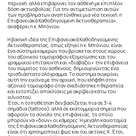
περιοχή, αλλά επιβαρύνει τον ασθενή με επιπλέον
δόση ακτινοβολίας. Για την αντιμετώπιση αυτών
των προβλημάτων αναπτύχθηκε μια νέα τεχνική, η
Επιφανειακά Καθοδηγούμενη Ακτινοθεραπεία»,
αναφέρει η κ. Μπόνιου.
Η βασική ιδέα της Επιφανειακά Καθοδηγούμενης
Ακτινοθεραπείας, όπως εξηγεί η κ. Μπόνιου, είναι
ένα σύστημα καμερών που βρίσκεται στους χώρους
του αξονικού τομογράφου εξομοίωσης και του
γραμμικού επιταχυντή και «διαβάζει» την επιφάνεια
του σώματος του ασθενούς, δημιουργώντας ένα
τρισδιάστατο ολόγραμμα. Το σύστημα συγκρίνει
αυτή την εικόνα με την αρχική, που ελήφθη στον
αξονικό τομογράφο όταν σχεδιάστηκε η θεραπεία,
και εντοπίζει αποκλίσεις με ακρίβεια κάτω του
χιλιοστού.
Έτσι, η τοποθέτηση δεν βασίζεται πια σε 3-4
σημάδια (tattoos), αλλά σε εκατομμύρια σημεία που
αφορούν το σύνολο της επιφάνειας, το οποίο
μπορούν να «δουν» οι κάμερες. Η μεγάλη καινοτομία
της Επιφανειακά Καθοδηγούμενης Ακτινοθεραπείας
είναι ότι χρησιμοποιεί φως και όχι ακτίνες Χ. Έτσι,