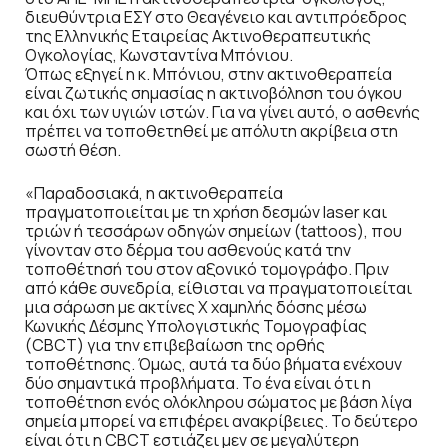
διευθύντρια ΕΣΥ στο Θεαγένειο και αντιπρόεδρος
της Ελληνικής Εταιρείας Ακτινοθεραπευτικής
Ογκολογίας, Κωνσταντίνα Μπόνιου.
Όπως εξηγεί η κ. Μπόνιου, στην ακτινοθεραπεία
είναι ζωτικής σημασίας η ακτινοβόληση του όγκου
και όχι των υγιών ιστών. Για να γίνει αυτό, ο ασθενής
πρέπει να τοποθετηθεί με απόλυτη ακρίβεια στη
σωστή θέση.
«Παραδοσιακά, η ακτινοθεραπεία
πραγματοποιείται με τη χρήση δεσμών laser και
τριών ή τεσσάρων οδηγών σημείων (tattoos), που
γίνονταν στο δέρμα του ασθενούς κατά την
τοποθέτησή του στον αξονικό τομογράφο. Πριν
από κάθε συνεδρία, είθισται να πραγματοποιείται
μια σάρωση με ακτίνες Χ χαμηλής δόσης μέσω
Κωνικής Δέσμης Υπολογιστικής Τομογραφίας
(CBCT) για την επιβεβαίωση της ορθής
τοποθέτησης. Όμως, αυτά τα δύο βήματα ενέχουν
δύο σημαντικά προβλήματα. Το ένα είναι ότι η
τοποθέτηση ενός ολόκληρου σώματος με βάση λίγα
σημεία μπορεί να επιφέρει ανακρίβειες. Το δεύτερο
είναι ότι η CBCT εστιάζει μεν σε μεγαλύτερη