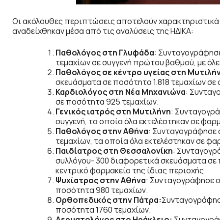
Οι ακόλουθες περιπτώσεις αποτελούν χαρακτηριστικ
αναδείχθηκαν μέσα από τις αναλύσεις της ΗΔΙΚΑ:
Παθολόγος στη Γλυφάδα
: Συνταγογράφησε
τεμαχίων σε συγγενή πρώτου βαθμού, με όλες
Παθολόγος σε κέντρο υγείας στη Μυτιλή
σκευάσματα σε ποσότητα 1.818 τεμαχίων σε σ
Καρδιολόγος στη Νέα Μηχανιώνα
: Συνταγ
σε ποσότητα 925 τεμαχίων.
Γενικός ιατρός στη Μυτιλήνη
: Συνταγογρ
συγγενή, τα οποία όλα εκτελέστηκαν σε φαρ
Παθολόγος στην Αθήνα
: Συνταγογράφησε 
τεμαχίων, τα οποία όλα εκτελέστηκαν σε φα
Παιδίατρος στη Θεσσαλονίκη
: Συνταγογρ
συλλόγου- 300 διαφορετικά σκευάσματα σε π
κεντρικό φαρμακείο της ίδιας περιοχής.
Ψυχίατρος στην Αθήνα
: Συνταγογράφησε σ
ποσότητα 980 τεμαχίων.
Ορθοπεδικός στην Πάτρα:
Συνταγογράφησε
ποσότητα 1760 τεμαχίων.
Δερματολόγος στο Ηράκλειο:
Συνταγογρά