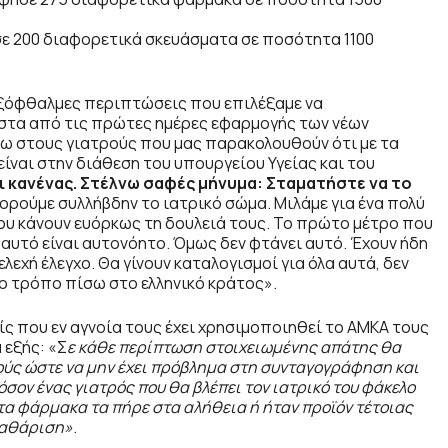
 200 διαφορετικά σκευάσματα σε ποσότητα 1100
εξόφθαλμες περιπτώσεις που επιλέξαμε να
ιστα από τις πρώτες ημέρες εφαρμογής των νέων
πω στους γιατρούς που μας παρακολουθούν ότι με τα
ναι στην διάθεση του υπουργείου Υγείας και του
ι κανένας. Στέλνω σαφές μήνυμα: Σταματήστε να το
ορούμε συλλήβδην το ιατρικό σώμα. Μιλάμε για ένα πολύ
ου κάνουν ευόρκως τη δουλειά τους. Το πρώτο μέτρο που
αυτό είναι αυτονόητο. Όμως δεν φτάνει αυτό. Έχουν ήδη
λεχή έλεγχο. Θα γίνουν καταλογισμοί για όλα αυτά, δεν
ο τρόπο πίσω στο ελληνικό κράτος».
ίς που εν αγνοία τους έχει χρησιμοποιηθεί το ΑΜΚΑ τους
 εξής: «Σ
ε κάθε περίπτωση στοιχειωμένης απάτης θα
ύς ώστε να μην έχει πρόβλημα στη συνταγογράφηση και
σον ένας γιατρός που θα βλέπει τον ιατρικό του φάκελο
 τα φάρμακα τα πήρε στα αλήθεια ή ήταν προϊόν τέτοιας
κκαθάριση»
.