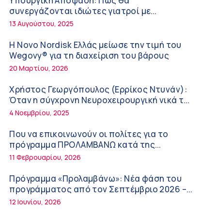
Υπουργική Απόφαση: Πως θα
Διακοπές με ασφάλεια
6:20 πμ
συνεργάζονται ιδιώτες γιατροί με
νοσοκομεία του δημοσίου συστήματος
13 Αυγούστου, 2025
Ειρήνη Ζίγκιρη (Ερρίκος Ντυνάν): H θερμική
υγείας
καταπόνηση στους ηλικιωμένους
Η Novo Nordisk Ελλάς μείωσε την τιμή του
εργαζόμενους
6:11 πμ
Wegovy® για τη διαχείριση του βάρους
20 Μαρτίου, 2026
Σύσκεψη στον ΕΟΦ για την ομαλή λειτουργία
της εφοδιαστικής αλυσίδας των φαρμάκων
Χρήστος Γεωργόπουλος (Ερρίκος Ντυνάν):
στη διάρκεια του καλοκαιριού
12:08 μμ
Όταν η σύγχρονη Νευροχειρουργική νικά το
φόβο!
4 Νοεμβρίου, 2025
Μιχάλης Τάτσης, Insurance & Healthcare
Analyst, διευθυντής Επιχειρηματικής
Που να επικοινωνούν οι πολίτες για το
Ανάπτυξης Ομίλου HHG
11:54 πμ
πρόγραμμα ΠΡΟΛΑΜΒΑΝΩ κατά της
παχυσαρκίας
11 Φεβρουαρίου, 2026
Kavita Patel: Ένα στα πέντε καινοτόμα
φάρμακα φτάνει τελικά στην Ελλάδα
Πρόγραμμα «Προλαμβάνω»: Νέα φάση του
9:21 πμ
προγράμματος από τον Σεπτέμβριο 2026 –
Δωρεάν προληπτικές εξετάσεις έως το 2030
12 Ιουνίου, 2026
Υπάρχει τελικά «δίαιτα θυρεοειδούς»; Τι