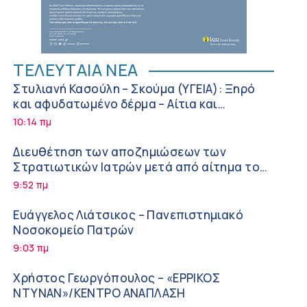
ΤΕΛΕΥΤΑΙΑ ΝΕΑ
Στυλιανή Κασούλη – Σκούμα (ΥΓΕΙΑ): Ξηρό
και αφυδατωμένο δέρμα – Αίτια και
αντιμετώπιση
10:14 πμ
Διευθέτηση των αποζημιώσεων των
Στρατιωτικών Ιατρών μετά από αίτημα του
ΙΣΑ
9:52 πμ
Ευάγγελος Λιάτσικος – Πανεπιστημιακό
Νοσοκομείο Πατρών
9:03 πμ
Χρήστος Γεωργόπουλος – «ΕΡΡΙΚΟΣ
ΝΤΥΝΑΝ»/ΚΕΝΤΡΟ ΑΝΑΠΛΑΣΗ