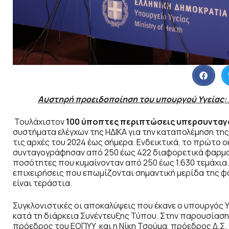
Αυστηρή προειδοποίηση του υπουργού Υγείας: Σ
Τουλάχιστον
100 ύποπτες περιπτώσεις υπερσυντα
συστήματα ελέγχων της ΗΔΙΚΑ για την καταπολέμηση τ
τις αρχές του 2024 έως σήμερα. Ενδεικτικά, το πρώτο ο
συνταγογράφησαν από 250 έως 422 διαφορετικά φαρμακ
ποσότητες που κυμαίνονταν από 250 έως 1.630 τεμάχια. 
επιχειρήσεις που επωμίζονται σημαντική μερίδα της φ
είναι τεράστια.
Συγκλονιστικές οι αποκαλύψεις που έκανε ο υπουργός 
κατά τη διάρκεια Συνέντευξης Τύπου. Στην παρουσίαση
πρόεδρος του ΕΟΠΥΥ και η Νίκη Τσούμα, πρόεδρος Δ.Σ. &