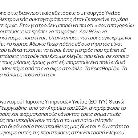
ης στις διαγνωστικές εξετάσεις ο υπουργός Υγείας
ηλεκτρονικής συνταγογράφησης όταν ξεπερνάνε το μέσο
ξτε όμως. Στον γιατρό δεν μπορώ να πω ότι «σου απαγορεύω
ριπτώσεις να πρέπει να το γράψει. Δεν θέλω να
κάνουμε, ποιο είναι; Όταν κάποιοι γιατροί συγκεκριμένοι
ει «ο κύριος Άδωνις Γεωργιάδης εξ συστήματος είναι
σύ ειδικά τυχαίνει να είσαι ένας γιατρός που πρέπει εξ
τώσεις γιατρών που έχουμε ελέγξει που είναι σε κάποια
τους μέσους όρους γιατί εξυπηρετούν ένα πολύ ειδικό
 Μην πάμε από το ένα άκρο στο άλλο. Το ξεκαθαρίζω. Τα
ια κάποιες πιθανότητες
».
Οργανισμού Παροχής Υπηρεσιών Υγείας (ΕΟΠΥΥ)
Θεανώ
Γεωργιάδης, από τον Απρίλιο του 2024, αναμόρφωσε το
τρούς και φαρμακοποιούς κάνοντας τρεις σημαντικές
ύς που υπερβαίνουν τα όρια του μηνιαίου πλαφόν
κτη διαδικασία που απευθείας μας δίνεται η δυνατότητα
έμψουμε αυτές τις περιπτώσεις στην Επιτροπή Ελέγχου