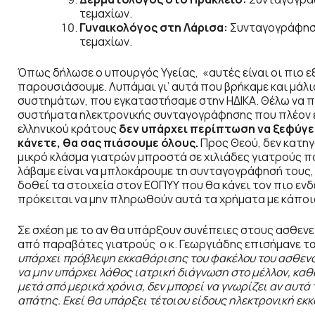
τεμαχίων.
Γυναικολόγος στη Λάρισα:
Συνταγογράφησε
τεμαχίων.
Όπως δήλωσε ο υπουργός Υγείας, «αυτές είναι οι πιο 
παρουσιάσουμε. Λυπάμαι γι’ αυτά που βρήκαμε και μάλ
συστημάτων, που εγκαταστήσαμε στην ΗΔΙΚΑ. Θέλω να 
συστήματα ηλεκτρονικής συνταγογράφησης που πλέον εί
ελληνικού κράτους
δεν υπάρχει περίπτωση να ξεφύγε
κάνετε, θα σας πιάσουμε όλους.
Προς Θεού, δεν κατηγ
μικρό κλάσμα γιατρών μπροστά σε χιλιάδες γιατρούς π
λάβαμε είναι να μπλοκάρουμε τη συνταγογράφησή τους, 
δοθεί τα στοιχεία στον ΕΟΠΥΥ που θα κάνει τον πιο ενδε
πρόκειται να μην πληρωθούν αυτά τα χρήματα με κάποι
Σε σχέση με το αν θα υπάρξουν συνέπειες στους ασθενε
από παραβάτες γιατρούς ο κ. Γεωργιάδης επισήμανε τα
υπάρχει πρόβλεψη εκκαθάρισης του φακέλου του ασθενο
να μην υπάρχει λάθος ιατρική διάγνωση στο μέλλον, καθό
μετά από μερικά χρόνια, δεν μπορεί να γνωρίζει αν αυτά
απάτης. Εκεί θα υπάρξει τέτοιου είδους ηλεκτρονική ε