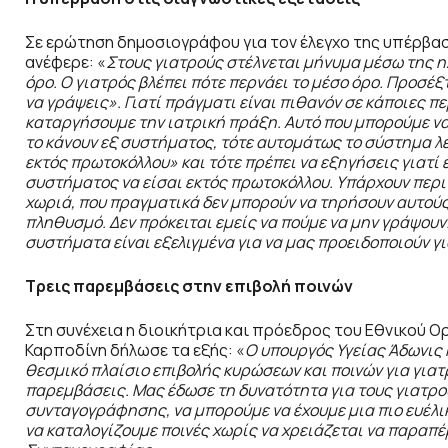
Σε ερώτηση δημοσιογράφου για τον έλεγχο της υπέρβασ
ανέφερε: «
Στους γιατρούς στέλνεται μήνυμα μέσω της 
όρο. Ο γιατρός βλέπει πότε περνάει το μέσο όρο. Προσέ
να γράψεις». Γιατί πράγματι είναι πιθανόν σε κάποιες πε
καταργήσουμε την ιατρική πράξη. Αυτό που μπορούμε να 
το κάνουν εξ συστήματος, τότε αυτομάτως το σύστημα λέ
εκτός πρωτοκόλλου» και τότε πρέπει να εξηγήσεις γιατί ε
συστήματος να είσαι εκτός πρωτοκόλλου. Υπάρχουν περιπ
χωριά, που πραγματικά δεν μπορούν να τηρήσουν αυτούς 
πληθυσμό. Δεν πρόκειται εμείς να πούμε να μην γράψουν.
συστήματα είναι εξελιγμένα για να μας προειδοποιούν γ
Τρεις παρεμβάσεις στην επιβολή ποινών
Στη συνέχεια η διοικήτρια και πρόεδρος του Εθνικού 
Καρποδίνη δήλωσε τα εξής: «
Ο υπουργός Υγείας Άδωνις 
θεσμικό πλαίσιο επιβολής κυρώσεων και ποινών για για
παρεμβάσεις. Μας έδωσε τη δυνατότητα για τους γιατρο
συνταγογράφησης, να μπορούμε να έχουμε μια πιο ευέλι
να καταλογίζουμε ποινές χωρίς να χρειάζεται να παραπ