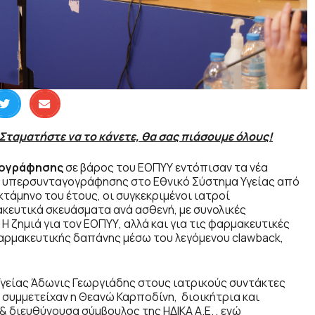
ταματήστε να το κάνετε, θα σας πιάσουμε όλους!
γογράφησης
σε βάρος του ΕΟΠΥΥ εντόπισαν τα νέα
ης υπερσυνταγογράφησης στο Εθνικό Σύστημα Υγείας από
κτάμηνο του έτους, οι συγκεκριμένοι ιατροί
ευτικά σκευάσματα ανά ασθενή, με συνολικές
Η ζημιά για τον ΕΟΠΥΥ, αλλά και για τις φαρμακευτικές
αρμακευτικής δαπάνης μέσω του λεγόμενου clawback,
Υγείας Άδωνις Γεωργιάδης στους ιατρικούς συντάκτες
 συμμετείχαν η Θεανώ Καρποδίνη, διοικήτρια και
 διευθύνουσα σύμβουλος της ΗΔΙΚΑ Α.Ε. , ενώ