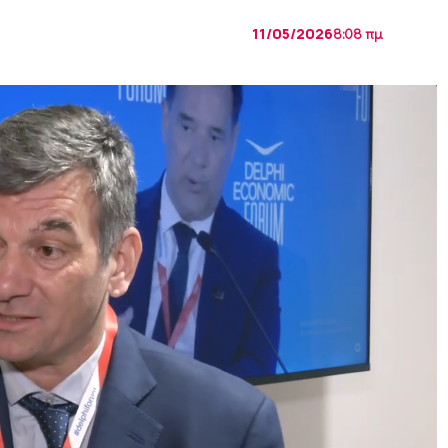
11/05/2026
8:08 πμ