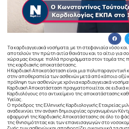
Τα καρδιαγγειακά νοσήματα, με τη στεφανιαία νόσο και
αποτελούν την πρώτη αιτία θανάτου και το αίτιο για σ
χώρα μας έχουμε πολλά προγράμματα στον τομέα της π
της καρδιακής αποκατάστασης.
Η Καρδιακή Αποκατάσταση είναι μια πολυπαραγοντική 
στην αποθεραπεία των ασθενών μετά από κάποιο οξύ κ
πρόληψη των ασθενών με χρόνια καρδιαγγειακά νοσήμα
Καρδιακή Αποκατάσταση πραγματοποιείται σε ειδικά κ
Καρδιολόγους στο αντικείμενο της αποκατάστασης καθ
Υγείας.
Ο πρόεδρος της Ελληνικής Καρδιολογικής Εταιρείας μιλ
αναδεικνύει την ανάγκη δημιουργίας οργανωμένων Κέν
εφαρμογή της Καρδιακής Αποκατάστασης σε όλο το φάσ
της θνησιμότητας και των επανεισαγωγών στο νοσοκομεί
ζωής των ασθενών και αποφορτίζει οικονομικά τα συσ