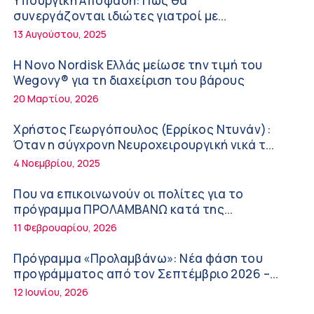
Υπουργική Απόφαση: Πως θα
Διακοπές με ασφάλεια
6:20 πμ
συνεργάζονται ιδιώτες γιατροί με
νοσοκομεία του δημοσίου συστήματος
13 Αυγούστου, 2025
Ειρήνη Ζίγκιρη (Ερρίκος Ντυνάν): H θερμική
υγείας
καταπόνηση στους ηλικιωμένους
Η Novo Nordisk Ελλάς μείωσε την τιμή του
εργαζόμενους
6:11 πμ
Wegovy® για τη διαχείριση του βάρους
20 Μαρτίου, 2026
Σύσκεψη στον ΕΟΦ για την ομαλή λειτουργία
της εφοδιαστικής αλυσίδας των φαρμάκων
Χρήστος Γεωργόπουλος (Ερρίκος Ντυνάν):
στη διάρκεια του καλοκαιριού
12:08 μμ
Όταν η σύγχρονη Νευροχειρουργική νικά το
φόβο!
4 Νοεμβρίου, 2025
Μιχάλης Τάτσης, Insurance & Healthcare
Analyst, διευθυντής Επιχειρηματικής
Που να επικοινωνούν οι πολίτες για το
Ανάπτυξης Ομίλου HHG
11:54 πμ
πρόγραμμα ΠΡΟΛΑΜΒΑΝΩ κατά της
παχυσαρκίας
11 Φεβρουαρίου, 2026
Kavita Patel: Ένα στα πέντε καινοτόμα
φάρμακα φτάνει τελικά στην Ελλάδα
Πρόγραμμα «Προλαμβάνω»: Νέα φάση του
9:21 πμ
προγράμματος από τον Σεπτέμβριο 2026 –
Δωρεάν προληπτικές εξετάσεις έως το 2030
12 Ιουνίου, 2026
Υπάρχει τελικά «δίαιτα θυρεοειδούς»; Τι