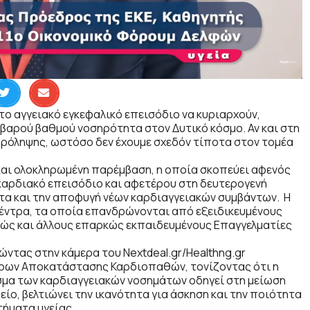
 το αγγειακό εγκεφαλικό επεισόδιο να κυριαρχούν,
οβαρού βαθμού νοσηρότητα στον Δυτικό κόσμο. Αν και στη
ρόληψης, ωστόσο δεν έχουμε σχεδόν τίποτα στον τομέα
και ολοκληρωμένη παρέμβαση, η οποία σκοπεύει αφενός
αρδιακό επεισόδιο και αφετέρου στη δευτερογενή
τα και την αποφυγή νέων καρδιαγγειακών συμβάντων. Η
έντρα, τα οποία επανδρώνονται από εξειδικευμένους
ώς και άλλους επαρκώς εκπαιδευμένους Επαγγελματίες
ώντας στην κάμερα του Nextdeal.gr/Healthng.gr
τρων Αποκατάστασης Καρδιοπαθών, τονίζοντας ότι η
μα των καρδιαγγειακών νοσημάτων οδηγεί στη μείωση
ο, βελτιώνει την ικανότητα για άσκηση και την ποιότητα
τήματα υγείας.