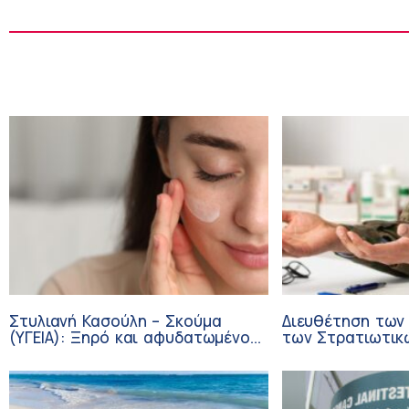
Στυλιανή Κασούλη – Σκούμα
Διευθέτηση των
(ΥΓΕΙΑ): Ξηρό και αφυδατωμένο
των Στρατιωτικ
δέρμα – Αίτια και αντιμετώπιση
από αίτημα του 