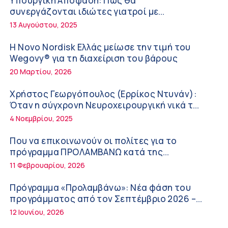
Υπουργική Απόφαση: Πως θα
Κωνσταντίνος Μηλεούνης (Metropolitan
συνεργάζονται ιδιώτες γιατροί με
Hospital): Καλοκαίρι με ασφάλεια – Πρόληψη,
νοσοκομεία του δημοσίου συστήματος
13 Αυγούστου, 2025
προστασία και κίνδυνοι
υγείας
10:11 πμ
Η Novo Nordisk Ελλάς μείωσε την τιμή του
Νέα δράση 850.000 ευρώ για τη Δημόσια
Wegovy® για τη διαχείριση του βάρους
Υγεία στην Κρήτη – Έμφαση στις
20 Μαρτίου, 2026
απομακρυσμένες, ορεινές και δυσπρόσιτες
9:21 πμ
περιοχές
Χρήστος Γεωργόπουλος (Ερρίκος Ντυνάν):
Τι να κάνετε για να προλάβετε και να
Όταν η σύγχρονη Νευροχειρουργική νικά το
αντιμετωπίσετε το ηλιακό έγκαυμα!
φόβο!
4 Νοεμβρίου, 2025
9:08 πμ
Που να επικοινωνούν οι πολίτες για το
Σπύρος Γεωργαράς – «ΥΓΕΙΑ» / Ερευνητικό
πρόγραμμα ΠΡΟΛΑΜΒΑΝΩ κατά της
και Θεραπευτικό Ινστιτούτο ΟΦΘΑΛΜΟΣ
παχυσαρκίας
11 Φεβρουαρίου, 2026
8:59 πμ
Πρόγραμμα «Προλαμβάνω»: Νέα φάση του
Ο Ελληνικός Ερυθρός Σταυρός προτείνει 10
προγράμματος από τον Σεπτέμβριο 2026 –
βασικές συμβουλές για προστασία μετά από
Δωρεάν προληπτικές εξετάσεις έως το 2030
12 Ιουνίου, 2026
πυρκαγιά
8:45 πμ