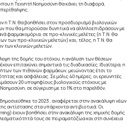
 όπου η Τεχνητή Νοημοσύνη θα κάνει τη διαφορά,
 περίθαλψης.
ν η Τ.Ν. θα βοηθήσει στον προσδιορισμό βιολογικών
ίων που θα μπορούσαν δυνητικά να αλληλοεπιδράσουν με
νά φαρμακομόρια, σε προ-κλινικές μελέτες (η Τ.Ν. θα
 των προ-κλινικών μελετών) και, τέλος, η Τ.Ν. θα
 των κλινικών μελετών.
λεψη της δομής του στόχου, η ανάλυση των θέσεων
έχουν επιταχύνει σημαντικά τις διαδικασίες. Ιδιαίτερα, η
οτήτων των πιθανών φαρμάκων, μειώνοντας έτσι το
ητας και ασφάλειας. Σε μόλις 40 ημέρες, οι ερευνητές
κιμάσουν 20 υποψηφίους βιολογικούς στόχους με
Νοημοσύνη, σε σύγκριση με το 1% στο παρελθόν.
 δημοσιεύθηκε το 2023 , αναφέρεται στην ανακάλυψη νέων
της αντίστασης στα υπάρχοντα αντιβιοτικά. Οι
ning
) έχουν βοηθήσει στην ανακάλυψη της χημικής δομής
ελεσματικότητά τους σε πειραματόζωα και στη συνέχεια