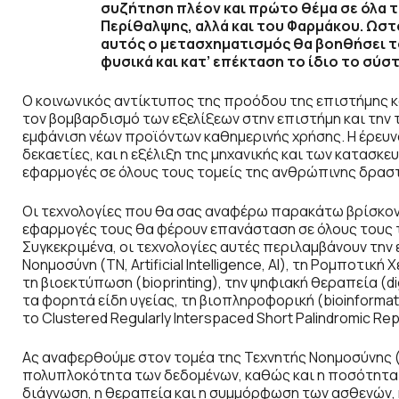
συζήτηση πλέον και πρώτο θέμα σε όλα τ
Περίθαλψης, αλλά και του Φαρμάκου. Ωστό
αυτός ο μετασχηματισμός θα βοηθήσει τ
φυσικά και κατ’ επέκταση το ίδιο το σύσ
Ο κοινωνικός αντίκτυπος της προόδου της επιστήμης κα
τον βομβαρδισμό των εξελίξεων στην επιστήμη και την 
εμφάνιση νέων προϊόντων καθημερινής χρήσης. Η έρευν
δεκαετίες, και η εξέλιξη της μηχανικής και των κατασκ
εφαρμογές σε όλους τους τομείς της ανθρώπινης δρασ
Οι τεχνολογίες που θα σας αναφέρω παρακάτω βρίσκοντ
εφαρμογές τους θα φέρουν επανάσταση σε όλους τους τ
Συγκεκριμένα, οι τεχνολογίες αυτές περιλαμβάνουν την
Νοημοσύνη (ΤΝ, A
rtificial Intelligence
,
A
I), τη Ρομποτική 
τη βιοεκτύπωση (
bioprinting
), την ψηφιακή θεραπεία (
di
τα φορητά είδη υγείας, τη βιοπληροφορική (
bioinformat
το
Clustered Regularly Interspaced Short Palindromic Re
Ας αναφερθούμε στον τομέα της Τεχνητής Νοημοσύνης (Τ
πολυπλοκότητα των δεδομένων, καθώς και η ποσότητα 
διάγνωση, η θεραπεία και η συμμόρφωση των ασθενών, 