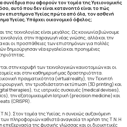
α συνέδρια που αφορούν τον τομέα της Υγειονομικής
σο, αυτό που δεν είναι κατανοητό είναι το πώς
ον επιστήμονα Υγείας πρώτα από όλα, τον ασθενή
τημα Υγείας. Υπάρχει οικονομικό όφελος;
ι της τεχνολογίας είναι μεγάλος. Ως κοινωνία βιώνουμε
τεχνολογία, στην παραγωγή νέας γνώσης, αλλά και την
α και οι προσπάθειες των επιστημόνων για πολλές
ευών δημιούργησαν νέα εργαλεία και προηγμένες
τηριότητας.
αι στην κορυφή των τεχνολογικών καινοτομιών και οι
ομείς και στην καθημερινή μας δραστηριότητα.
 εικονική πραγματικότητα (
virtual reality
), την Τεχνητή
Χειρουργική, την τρισδιάστατη εκτύπωση (3
D printing
) και
gital therapies
), τις ιατρικές συσκευές (
medical devises
),
ics
), την εξατομικευμένη Ιατρική (
precision medicine
) και
peats
(CRISPR).
.Ν.). Στον τομέα της Υγείας, η συνεχώς αυξανόμενη
των πληροφοριών καθιστά αναγκαία τη χρήση της Τ.Ν. Η
η επεξεργασία της φυσικής γλώσσας και οι διοικητικές