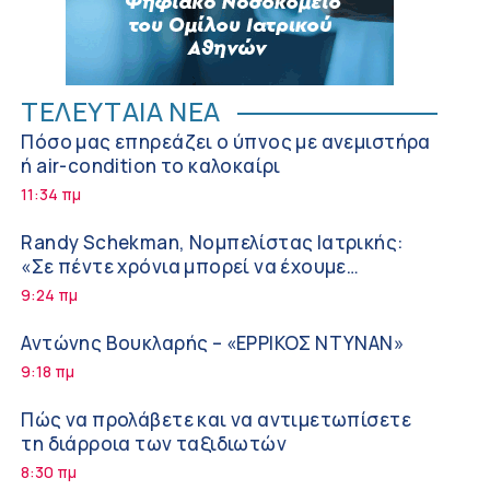
ΤΕΛΕΥΤΑΙΑ ΝΕΑ
Πόσο μας επηρεάζει ο ύπνος με ανεμιστήρα
ή air-condition το καλοκαίρι
11:34 πμ
Randy Schekman, Νομπελίστας Ιατρικής:
«Σε πέντε χρόνια μπορεί να έχουμε
θεραπεία που αναστέλλει την εξέλιξη του
9:24 πμ
Πάρκινσον»
Αντώνης Βουκλαρής – «ΕΡΡΙΚΟΣ ΝΤΥΝΑΝ»
9:18 πμ
Πώς να προλάβετε και να αντιμετωπίσετε
τη διάρροια των ταξιδιωτών
8:30 πμ