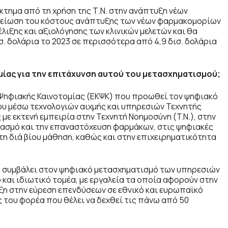
κτημα από τη χρήση της Τ.Ν. στην ανάπτυξη νέων
η μείωση του κόστους ανάπτυξης των νέων φαρμακομορίων
έλιξης και αξιολόγησης των κλινικών μελετών και θα
. δολάρια το 2023 σε περισσότερα από 4,9 δισ. δολάρια
μίας για την επιτάχυνση αυτού του μετασχηματισμού;
ς Ψηφιακής Καινοτομίας (ΕΚΨΚ) που προωθεί τον ψηφιακό
ου μέσω τεχνολογιών αιχμής και υπηρεσιών Τεχνητής
με εκτενή εμπειρία στην Τεχνητή Νοημοσύνη (
T
.
N
.), στην
διασμό και την επαναστόχευση φαρμάκων, στις ψηφιακές
ι τη διά βίου μάθηση, καθώς και στην επιχειρηματικότητα
θα συμβάλει στον ψηφιακό μετασχηματισμό των υπηρεσιών
και ιδιωτικό τομέα, με εργαλεία τα οποία αφορούν στην
ξη στην εύρεση επενδύσεων σε εθνικό και ευρωπαϊκό
του φορέα που θέλει να δεχθεί τις πάνω από 50