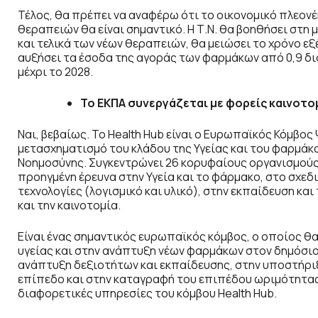
Τέλος, θα πρέπει να αναφέρω ότι το οικονομικό πλεονέ
θεραπειών θα είναι σημαντικό. Η Τ.Ν. θα βοηθήσει στ
και τελικά των νέων θεραπειών, θα μειώσει το χρόνο εξ
αυξήσει τα έσοδα της αγοράς των φαρμάκων από 0,9 δισ
μέχρι το 2028.
Το ΕΚΠΑ συνεργάζεται με φορείς καινοτο
Ναι, βεβαίως. Το Health Hub είναι ο Ευρωπαϊκός Κόμβο
μετασχηματισμό του κλάδου της Υγείας και του φαρμάκ
Νοημοσύνης. Συγκεντρώνει 26 κορυφαίους οργανισμούς 
προηγμένη έρευνα στην Υγεία και το φάρμακο, στο σχε
τεχνολογίες (λογισμικό και υλικό), στην εκπαίδευση κα
και την καινοτομία.
Είναι ένας σημαντικός ευρωπαϊκός κόμβος, ο οποίος 
υγείας και στην ανάπτυξη νέων φαρμάκων στον δημόσιο 
ανάπτυξη δεξιοτήτων και εκπαίδευσης, στην υποστήρι
επίπεδο και στην καταγραφή του επιπέδου ωριμότητας 
διαφορετικές υπηρεσίες του κόμβου
Health Hub
.