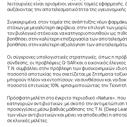
λειτουργίες είναι ορισμένοι γενικοί τομείς εφαρμογής,
αυξάνοντας την αποτελεσματικότητα της υγειονομικής
Συγκεκριμένα, στον τομέα της ανάπτυξης νέων φαρμάκω
στόχων με μεγαλύτερη ακρίβεια, στην επιλογή των μορ
τον βιολογικό στόχο και να κατηγοριοποιηθούν ως πιθα
βοηθήσει στην καλύτερη επεξεργασία των αποτελεσμάτων
βοηθήσει στην καλύτερη αξιολόγηση των αποτελεσμάτων
Οι σύγχρονες υπολογιστικές στρατηγικές, όπως η πρόβ
σύνδεσης, οι προβλέψεις Q-SAR και ο εικονικός έλεγχος 
Τ.Ν. συμβάλλει στην πρόβλεψη των φυσικοχημικών ιδι
ποσοστό αποτυχίας που σχετίζεται με ζητήματα τοξικότ
μπορούν πλέον να εντοπίσουν, να συνθέσουν και να δο
ποσοστό επιτυχίας 10%, χρησιμοποιώντας την Τεχνητή 
Πρόσφατη μελέτη στο έγκριτο περιοδικό «
Nature
», που
κατηγοριών αντιβιοτικών, με σκοπό την αντιμετώπιση 
προσεγγίσεις μέσω βαθιάς μάθησης της Τ.Ν. (
Deep Lear
των νέων αντιβιοτικών και μένει να αποδειχθεί η αποτ
σε κλινικές μελέτες.