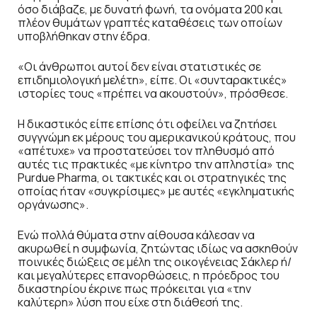
όσο διάβαζε, με δυνατή φωνή, τα ονόματα 200 και
πλέον θυμάτων γραπτές καταθέσεις των οποίων
υποβλήθηκαν στην έδρα.
«Οι άνθρωποι αυτοί δεν είναι στατιστικές σε
επιδημιολογική μελέτη», είπε. Οι «συνταρακτικές»
ιστορίες τους «πρέπει να ακουστούν», πρόσθεσε.
Η δικαστικός είπε επίσης ότι οφείλει να ζητήσει
συγγνώμη εκ μέρους του αμερικανικού κράτους, που
«απέτυχε» να προστατεύσει τον πληθυσμό από
αυτές τις πρακτικές «με κίνητρο την απληστία» της
Purdue Pharma, οι τακτικές και οι στρατηγικές της
οποίας ήταν «συγκρίσιμες» με αυτές «εγκληματικής
οργάνωσης».
Ενώ πολλά θύματα στην αίθουσα κάλεσαν να
ακυρωθεί η συμφωνία, ζητώντας ιδίως να ασκηθούν
ποινικές διώξεις σε μέλη της οικογένειας Σάκλερ ή/
και μεγαλύτερες επανορθώσεις, η πρόεδρος του
δικαστηρίου έκρινε πως πρόκειται για «την
καλύτερη» λύση που είχε στη διάθεσή της.