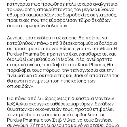
κατηγορία πως προώθησε πολύ ισχυρό αναλγητικό,
το OxyContin, αποκρύπτοντας τον μεγάλο κίνδυνο
εθισμού και μοιράζοντας δωροδοκίες σε γιατρούς,
πρακτικές που της εξασφάλισαν τζίρο δεκάδων
δισεκατομμυρίων δολαρίων.
Δυνάμει του σχεδίου πτώχευσης, θα πρέπει να
καταβληθούν πάνω από 8 δισεκατομμύρια δολάρια
σε πρόστιμα και επανορθώσεις για την υπόθεση. Η
Purdue Pharma θα πρέπει να έχει εκκαθαριστεί και
διαλυθεί ως μεθαύριο 1η Μαΐου. Νέο, ανεξάρτητο
εταιρικό σχήμα, που βαφτίστηκε Knoa Pharma, θα
παραλάβει τους πόρους, την τεχνογνωσία και την
πνευματική ιδιοκτησία της και βασική αποστολή της
θα είναι η αντιμετώπιση «της κρίσης των
οπιοειδών».
Για πάνω από έξι ώρες χθες η δικάστρια Μάντελιν
Κοξ Αρλίο άκουγε καταθέσεις μαρτύρων, δεκάδων
θυμάτων και οικογενειών τους, προτού επιβάλλει
τον πρόεδρο του διοικητικού συμβουλίου της
Purdue Pharma, στον Στιβ Μίλερ, να τους ζητήσει
συγγνώμη. Ζήτησε εξάλλου το κοινό να σταθεί όρθιο