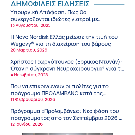
ΔΗΜΟΦΙΛΕΙΣ ΕΙΔΗΣΕΙΣ
Νικόλαος Παρασκευάς (ΥΓΕΙΑ): Τα
Υπουργική Απόφαση: Πως θα
ψηλοτάκουνα παπούτσια εχθρός ή φίλος
συνεργάζονται ιδιώτες γιατροί με
των γυναικών;
10:42 πμ
νοσοκομεία του δημοσίου συστήματος
13 Αυγούστου, 2025
Θεόδωρος Ροκκάς (Ερρίκος Ντυνάν): Η
υγείας
Η Novo Nordisk Ελλάς μείωσε την τιμή του
σημασία των προβιοτικών στη θεραπεία
Wegovy® για τη διαχείριση του βάρους
του συνδρόμου του ευερέθιστου εντέρου
10:21 πμ
20 Μαρτίου, 2026
Κωνσταντίνος Μηλεούνης (Metropolitan
Χρήστος Γεωργόπουλος (Ερρίκος Ντυνάν):
Hospital): Καλοκαίρι με ασφάλεια –
Όταν η σύγχρονη Νευροχειρουργική νικά το
Πρόληψη, προστασία και κίνδυνοι
10:11 πμ
φόβο!
4 Νοεμβρίου, 2025
Νέα δράση 850.000 ευρώ για τη Δημόσια
Που να επικοινωνούν οι πολίτες για το
Υγεία στην Κρήτη – Έμφαση στις
πρόγραμμα ΠΡΟΛΑΜΒΑΝΩ κατά της
απομακρυσμένες, ορεινές και δυσπρόσιτες
9:21 πμ
παχυσαρκίας
11 Φεβρουαρίου, 2026
περιοχές
Τι να κάνετε για να προλάβετε και να
Πρόγραμμα «Προλαμβάνω»: Νέα φάση του
αντιμετωπίσετε το ηλιακό έγκαυμα!
προγράμματος από τον Σεπτέμβριο 2026 –
9:08 πμ
Δωρεάν προληπτικές εξετάσεις έως το
12 Ιουνίου, 2026
Σπύρος Γεωργαράς – «ΥΓΕΙΑ» / Ερευνητικό
2030