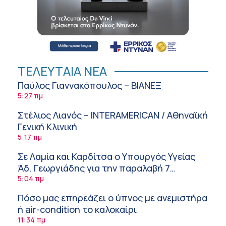
ΤΕΛΕΥΤΑΙΑ ΝΕΑ
Παύλος Γιαννακόπουλος – ΒΙΑΝΕΞ
5:27 πμ
Στέλιος Λιανός – INTERAMERICAN / Αθηναϊκή
Γενική Κλινική
5:17 πμ
Σε Λαμία και Καρδίτσα ο Υπουργός Υγείας
Άδ. Γεωργιάδης για την παραλαβή 7
ασθενοφόρων του ΕΚΑΒ και τα εγκαίνια του
5:04 πμ
ΚΥ Σοφάδων
Πόσο μας επηρεάζει ο ύπνος με ανεμιστήρα
ή air-condition το καλοκαίρι
11:34 πμ