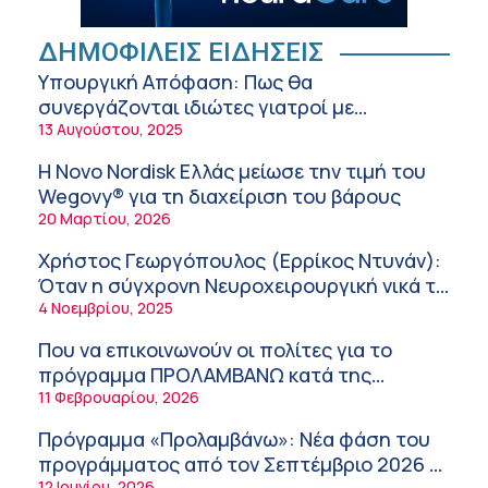
ΚΥ Σοφάδων
Πόσο μας επηρεάζει ο ύπνος με ανεμιστήρα
ή air-condition το καλοκαίρι
ΔΗΜΟΦΙΛΕΙΣ ΕΙΔΗΣΕΙΣ
11:34 πμ
Υπουργική Απόφαση: Πως θα
συνεργάζονται ιδιώτες γιατροί με
Randy Schekman, Νομπελίστας Ιατρικής:
νοσοκομεία του δημοσίου συστήματος
13 Αυγούστου, 2025
«Σε πέντε χρόνια μπορεί να έχουμε
υγείας
θεραπεία που αναστέλλει την εξέλιξη του
9:24 πμ
Η Novo Nordisk Ελλάς μείωσε την τιμή του
Πάρκινσον»
Wegovy® για τη διαχείριση του βάρους
Αντώνης Βουκλαρής – «ΕΡΡΙΚΟΣ ΝΤΥΝΑΝ»
20 Μαρτίου, 2026
9:18 πμ
Χρήστος Γεωργόπουλος (Ερρίκος Ντυνάν):
Πώς να προλάβετε και να αντιμετωπίσετε τη
Όταν η σύγχρονη Νευροχειρουργική νικά το
διάρροια των ταξιδιωτών
φόβο!
4 Νοεμβρίου, 2025
8:30 πμ
Που να επικοινωνούν οι πολίτες για το
Ευμενής Καραφυλλίδης (Metropolitan
πρόγραμμα ΠΡΟΛΑΜΒΑΝΩ κατά της
General): Γιατί η διατροφή πρέπει να
παχυσαρκίας
11 Φεβρουαρίου, 2026
καθοδηγείται από κλινικό διαιτολόγο;
7:37 πμ
Πρόγραμμα «Προλαμβάνω»: Νέα φάση του
Ιωάννης Μπολέτης – ΩΝΑΣΕΙΟ
προγράμματος από τον Σεπτέμβριο 2026 –
5:42 πμ
12 Ιουνίου, 2026