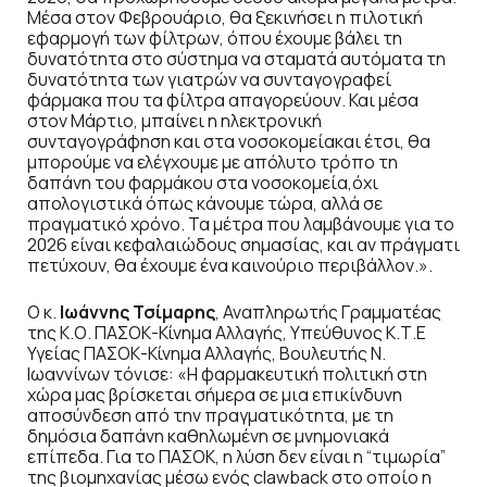
Μέσα στον Φεβρουάριο, θα ξεκινήσει η πιλοτική
εφαρμογή των φίλτρων, όπου έχουμε βάλει τη
δυνατότητα στο σύστημα να σταματά αυτόματα τη
δυνατότητα των γιατρών να συνταγογραφεί
φάρμακα που τα φίλτρα απαγορεύουν. Και μέσα
στον Μάρτιο, μπαίνει η ηλεκτρονική
συνταγογράφηση και στα νοσοκομείακαι έτσι, θα
μπορούμε να ελέγχουμε με απόλυτο τρόπο τη
δαπάνη του φαρμάκου στα νοσοκομεία,όχι
απολογιστικά όπως κάνουμε τώρα, αλλά σε
πραγματικό χρόνο. Τα μέτρα που λαμβάνουμε για το
2026 είναι κεφαλαιώδους σημασίας, και αν πράγματι
πετύχουν, θα έχουμε ένα καινούριο περιβάλλον.».
Ο κ.
Ιωάννης Τσίμαρης
, Αναπληρωτής Γραμματέας
της Κ.Ο. ΠΑΣΟΚ-Κίνημα Αλλαγής, Υπεύθυνος Κ.Τ.Ε
Υγείας ΠΑΣΟΚ-Κίνημα Αλλαγής, Βουλευτής Ν.
Ιωαννίνων τόνισε: «Η φαρμακευτική πολιτική στη
χώρα μας βρίσκεται σήμερα σε μια επικίνδυνη
αποσύνδεση από την πραγματικότητα, με τη
δημόσια δαπάνη καθηλωμένη σε μνημονιακά
επίπεδα. Για το ΠΑΣΟΚ, η λύση δεν είναι η “τιμωρία”
της βιομηχανίας μέσω ενός clawback στο οποίο η