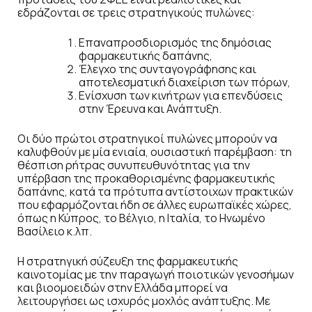
εδράζονται σε τρεις στρατηγικούς πυλώνες:
Επαναπροσδιορισμός της δημόσιας
φαρμακευτικής δαπάνης,
Έλεγχο της συνταγογράφησης και
αποτελεσματική διαχείριση των πόρων,
Ενίσχυση των κινήτρων για επενδύσεις
στην Έρευνα και Ανάπτυξη.
Οι δύο πρώτοι στρατηγικοί πυλώνες μπορούν να
καλυφθούν με μία ενιαία, ουσιαστική παρέμβαση: τη
θέσπιση ρήτρας συνυπευθυνότητας για την
υπέρβαση της προκαθορισμένης φαρμακευτικής
δαπάνης, κατά τα πρότυπα αντίστοιχων πρακτικών
που εφαρμόζονται ήδη σε άλλες ευρωπαϊκές χώρες,
όπως η Κύπρος, το Βέλγιο, η Ιταλία, το Ηνωμένο
Βασίλειο κ.λπ.
Η στρατηγική σύζευξη της φαρμακευτικής
καινοτομίας με την παραγωγή ποιοτικών γενοσήμων
και βιοομοειδών στην Ελλάδα μπορεί να
λειτουργήσει ως ισχυρός μοχλός ανάπτυξης. Με