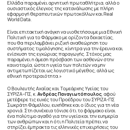
Ελλάδα παραμένει αρνητική πρωταθλήτρια, αλλά ο
ουσιαστικός έλεγχος της κατανάλωσης με πλήρη
εφαρμογή θεραπευτικών πρωτοκόλλων και Real
World Data.
Είναι επιτακτική ανάγκη να υιοθετήσουμε μια Εθνική
Πολιτική για το Φάρμακο με ορίζοντα δεκαετίας,
που θα περιλαμβάνει ριζική αναθεώρηση του
συστήματος τιμολόγησης, κίνητρα για την έρευνα και
ενίσχυση της εγχώριας παραγωγής. Στόχος μας
παραμένει η άμεση πρόσβαση των ασθενών στην
καινοτομία, ώστε η υγεία των πολιτών να μην
αντιμετωπίζεται ως λογιστικό μέγεθος, αλλά ως
εθνική προτεραιότητα.»
Ο Βουλευτής Αχαΐας και Τομεάρχης Υγείας του
ΣΥΡΙΖΑ–ΠΣ, κ.
Ανδρέας Παναγιωτόπουλος
, αφού
μετέφερε τις ευχές του Προέδρου του ΣΥΡΙΖΑ-ΠΣ
Σωκράτη Φάμελλου, ευχήθηκε και ο ίδιος για τη νέα
χρονιά. Στη συνέχεια τόνισε ότι το φάρμακο είναι
ένα πολύτιμο αγαθό για την υγεία και την ευημερία
των ανθρώπων και η ότι η Πολιτεία πρέπει να
στηρίζει έμπρακτα τις ελληνικές επιχειρήσεις του