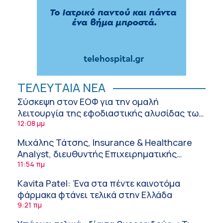
ΤΕΛΕΥΤΑΙΑ ΝΕΑ
Σύσκεψη στον ΕΟΦ για την ομαλή
λειτουργία της εφοδιαστικής αλυσίδας των
φαρμάκων στη διάρκεια του καλοκαιριού
12:08 μμ
Μιχάλης Τάτσης, Insurance & Healthcare
Analyst, διευθυντής Επιχειρηματικής
Ανάπτυξης Ομίλου HHG
11:54 πμ
Kavita Patel: Ένα στα πέντε καινοτόμα
φάρμακα φτάνει τελικά στην Ελλάδα
9:21 πμ