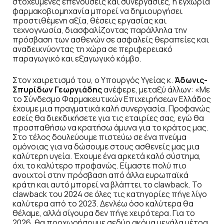
στοχευμένες επενδύσεις και συνεργασίες, η εγχώρια
φαρμακοβιομηχανία μπορεί να δημιουργήσει
προστιθέμενη αξία, θέσεις εργασίας και
τεχνογνωσία, διασφαλίζοντας παράλληλα την
πρόσβαση των ασθενών σε ασφαλείς θεραπείες και
αναδεικνύοντας τη χώρα σε περιφερειακό
παραγωγικό και εξαγωγικό κόμβο.
Στον χαιρετισμό του, ο Υπουργός Υγείας κ.
Άδωνις-
Σπυρίδων Γεωργιάδης
ανέφερε, μεταξύ άλλων: «Με
το Σύνδεσμο Φαρμακευτικών Επιχειρήσεων Ελλάδος
έχουμε μια πραγματικά καλή συνεργασία. Προφανώς
εσείς θα διεκδικήσετε για τις εταιρίες σας, εγώ θα
προσπαθήσω να κρατήσω άμυνα για το κράτος μας.
Στο τέλος δουλεύουμε πιστεύω σε ένα πνεύμα
ομόνοιας για να δώσουμε στους ασθενείς μας μια
καλύτερη υγεία. Έχουμε ένα αρκετά καλό σύστημα,
όχι το καλύτερο προφανώς. Είμαστε πολύ πιο
ανοιχτοί στην πρόσβαση από άλλα ευρωπαϊκά
κράτη και αυτό μπορεί να βλάπτει το clawback. Το
clawback του 2024 σε όλες τις κατηγορίες πήγε λίγο
καλύτερα από το 2023. Δενλέω όσο καλύτερα θα
θέλαμε, αλλά σίγουρα δεν πήγε χειρότερα. Για το
2026, θα προχωρήσουμε σεδύο ακόμα μεγάλα μέτρα.