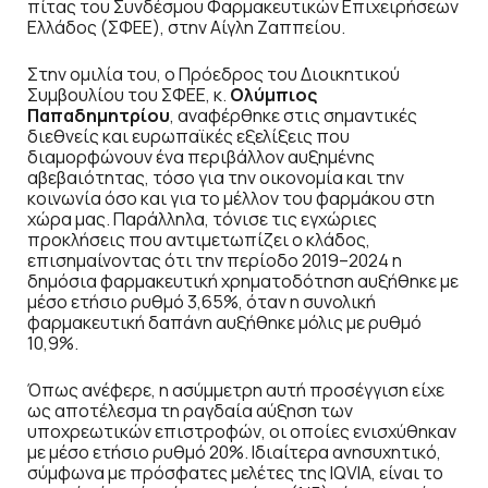
πίτας του Συνδέσμου Φαρμακευτικών Επιχειρήσεων
Ελλάδος (ΣΦΕΕ), στην Αίγλη Ζαππείου.
Στην ομιλία του, ο Πρόεδρος του Διοικητικού
Συμβουλίου του ΣΦΕΕ, κ.
Ολύμπιος
Παπαδημητρίου
, αναφέρθηκε στις σημαντικές
διεθνείς και ευρωπαϊκές εξελίξεις που
διαμορφώνουν ένα περιβάλλον αυξημένης
αβεβαιότητας, τόσο για την οικονομία και την
κοινωνία όσο και για το μέλλον του φαρμάκου στη
χώρα μας. Παράλληλα, τόνισε τις εγχώριες
προκλήσεις που αντιμετωπίζει ο κλάδος,
επισημαίνοντας ότι την περίοδο 2019–2024 η
δημόσια φαρμακευτική χρηματοδότηση αυξήθηκε με
μέσο ετήσιο ρυθμό 3,65%, όταν η συνολική
φαρμακευτική δαπάνη αυξήθηκε μόλις με ρυθμό
10,9%.
Όπως ανέφερε, η ασύμμετρη αυτή προσέγγιση είχε
ως αποτέλεσμα τη ραγδαία αύξηση των
υποχρεωτικών επιστροφών, οι οποίες ενισχύθηκαν
με μέσο ετήσιο ρυθμό 20%. Ιδιαίτερα ανησυχητικό,
σύμφωνα με πρόσφατες μελέτες της IQVIA, είναι το