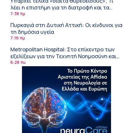
Υπάρχει τελικά «δίαιτα θυρεοειδούς»; Τι
λέει η επιστήμη για τη διατροφή και τα
συμπληρώματα
7:38 πμ
Πυρκαγιά στη Δυτική Αττική: Οι κίνδυνοι για
τη δημόσια υγεία
7:16 πμ
Metropolitan Hospital: Στο επίκεντρο των
εξελίξεων για την Τεχνητή Νοημοσύνη και
την Ογκολογία
6:28 πμ
Παύλος Γιαννακόπουλος – ΒΙΑΝΕΞ
5:27 πμ
Στέλιος Λιανός – INTERAMERICAN / Αθηναϊκή
Γενική Κλινική
5:17 πμ
Σε Λαμία και Καρδίτσα ο Υπουργός Υγείας
Άδ. Γεωργιάδης για την παραλαβή 7
ασθενοφόρων του ΕΚΑΒ και τα εγκαίνια του
5:04 πμ