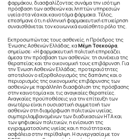
φαρμάκου, διασφαλίζοντας συνάμα την ισότιμη
πρόσβαση των ασθενών και ληπτών υπηρεσιών
υγεία στα νέα και καινοτόμα φάρμακα. Τέλος,
επεσήμανε ότι η ελληνική φαρμακευτική επιχείρηση
συναισθάνεται τον κοινωνικά ευαίσθητο ρόλο της.
Εκπροσωπώντας τους ασθενείς, η Πρόεδρος της
Ένωσης Ασθενών Ελλάδας, κα
Μέμη Τσεκούρα
,
σημείωσε: «Η φαρμακευτική πολιτική επηρεάζει
άμεσα την πρόσβαση των ασθενών, τη συνέχεια της
θεραπείας και την οικονομική τους επιβάρυνση. Για
την Ένωση Ασθενών Ελλάδας, προτεραιότητες
αποτελούν ο εξορθολογισμός της δαπάνης και ο
περιορισμός της οικονομικής επιβάρυνσης των
ασθενών με παράλληλη διασφάλιση της πρόσβασης
στην καινοτομία και τις αναγκαίες θεραπείες.
Αναγκαίες προϋποθέσεις για την επίτευξη των
ανωτέρω είναι η ουσιαστική συμμετοχή των
ασθενών στη διαμόρφωση πολιτικών υγείας,
συμπεριλαμβανομένων των διαδικασιών HTA και
των ψηφιακών πολιτικών, η ενίσχυση της
εγγραμματοσύνης υγείας και η ποιότητα και
ασφάλεια στην περίθαλψη. Η συνεργασία με τον