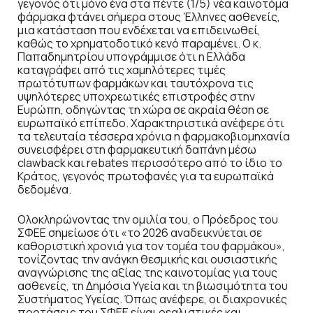
γεγονός ότι μόνο ένα στα πέντε (1/5) νέα καινοτόμα
φάρμακα φτάνει σήμερα στους Έλληνες ασθενείς,
μια κατάσταση που ενδέχεται να επιδεινωθεί,
καθώς το χρηματοδοτικό κενό παραμένει. Ο κ.
Παπαδημητρίου υπογράμμισε ότι η Ελλάδα
καταγράφει από τις χαμηλότερες τιμές
πρωτότυπων φαρμάκων και ταυτόχρονα τις
υψηλότερες υποχρεωτικές επιστροφές στην
Ευρώπη, οδηγώντας τη χώρα σε ακραία θέση σε
ευρωπαϊκό επίπεδο. Χαρακτηριστικά ανέφερε ότι
τα τελευταία τέσσερα χρόνια η φαρμακοβιομηχανία
συνεισφέρει στη φαρμακευτική δαπάνη μέσω
clawback και rebates περισσότερο από το ίδιο το
Κράτος, γεγονός πρωτοφανές για τα ευρωπαϊκά
δεδομένα.
Ολοκληρώνοντας την ομιλία του, ο Πρόεδρος του
ΣΦΕΕ σημείωσε ότι «το 2026 αναδεικνύεται σε
καθοριστική χρονιά για τον τομέα του φαρμάκου»,
τονίζοντας την ανάγκη θεσμικής και ουσιαστικής
αναγνώρισης της αξίας της καινοτομίας για τους
ασθενείς, τη Δημόσια Υγεία και τη βιωσιμότητα του
Συστήματος Υγείας. Όπως ανέφερε, οι διαχρονικές
προτάσεις του ΣΦΕΕ είναι ρεαλιστικές και