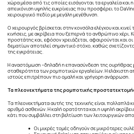
χώρα μέσα από τις οποίες εισάγονται τα εργαλεία και
απεικόνιση υψηλής ευκρίνειας που προσφέρει το DaVinc
χειρουργικό πεδίο με μεγάλη μεγέθυνση.
Ο χειρουργός βρίσκεται στην κονσόλα ελέγχου και κινεί
κινήσεις, με ακρίβεια που ξεπερνά το ανθρώπινο χέρι.
προστάτης και, εφόσον χρειάζεται, αφαιρούνται και ο
δεματίων αποτελεί σημαντικό στόχο, καθώς σχετίζονται
της εγκράτειας.
Η αναστόμωση –δηλαδή η επανασύνδεση της ουρήθρας με 
σταθερότητα των ρομποτικών εργαλείων. Η ελάχιστη α
ιστούς επιτρέπουν πιο ομαλή και γρήγορη ανάρρωση.
Τα πλεονεκτήματα της ρομποτικής προστατεκτομή
Τα πλεονεκτήματα αυτής της τεχνικής είναι πολλαπλά και
αριθμό ασθενών. Η καλή ορατότητα και η υψηλή ακρίβε
κάτι που συμβάλλει στη βελτίωση των λειτουργικών απ
Οι μικρές τομές οδηγούν σε μικρότερες ουλ