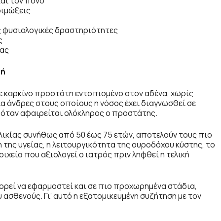
και τον πόνο
οιμώξεις
 φυσιολογικές δραστηριότητες
ς
ίας
μή
 καρκίνο προστάτη εντοπισμένο στον αδένα, χωρίς
ια άνδρες στους οποίους η νόσος έχει διαγνωσθεί σε
 όταν αφαιρείται ολόκληρος ο προστάτης.
ηλικίας συνήθως από 50 έως 75 ετών, αποτελούν τους πιο
 της υγείας, η λειτουργικότητα της ουροδόχου κύστης, το
ιχεία που αξιολογεί ο ιατρός πριν ληφθεί η τελική
ορεί να εφαρμοστεί και σε πιο προχωρημένα στάδια,
 ασθενούς. Γι’ αυτό η εξατομικευμένη συζήτηση με τον