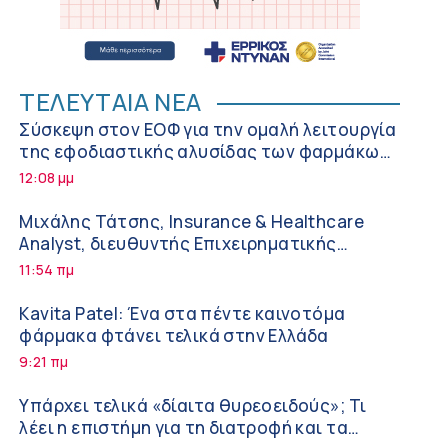
ΤΕΛΕΥΤΑΙΑ ΝΕΑ
Σύσκεψη στον ΕΟΦ για την ομαλή λειτουργία
της εφοδιαστικής αλυσίδας των φαρμάκων
στη διάρκεια του καλοκαιριού
12:08 μμ
Μιχάλης Τάτσης, Insurance & Healthcare
Analyst, διευθυντής Επιχειρηματικής
Ανάπτυξης Ομίλου HHG
11:54 πμ
Kavita Patel: Ένα στα πέντε καινοτόμα
φάρμακα φτάνει τελικά στην Ελλάδα
9:21 πμ
Υπάρχει τελικά «δίαιτα θυρεοειδούς»; Τι
λέει η επιστήμη για τη διατροφή και τα