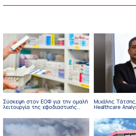
Σύσκεψη στον ΕΟΦ για την ομαλή
Μιχάλης Τάτσης,
λειτουργία της εφοδιαστικής
Healthcare Analy
αλυσίδας των φαρμάκων στη
Επιχειρηματικής
διάρκεια του καλοκαιριού
Ομίλου HHG