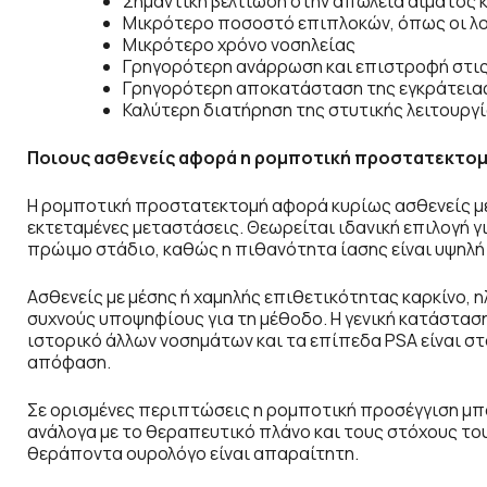
Σημαντική βελτίωση στην απώλεια αίματος 
Μικρότερο ποσοστό επιπλοκών, όπως οι λ
Μικρότερο χρόνο νοσηλείας
Γρηγορότερη ανάρρωση και επιστροφή στις
Γρηγορότερη αποκατάσταση της εγκράτεια
Καλύτερη διατήρηση της στυτικής λειτουργ
Ποιους ασθενείς αφορά η ρομποτική προστατεκτο
Η ρομποτική προστατεκτομή αφορά κυρίως ασθενείς με
εκτεταμένες μεταστάσεις. Θεωρείται ιδανική επιλογή γ
πρώιμο στάδιο, καθώς η πιθανότητα ίασης είναι υψηλή
Ασθενείς με μέσης ή χαμηλής επιθετικότητας καρκίνο, 
συχνούς υποψηφίους για τη μέθοδο. Η γενική κατάσταση
ιστορικό άλλων νοσημάτων και τα επίπεδα PSA είναι στο
απόφαση.
Σε ορισμένες περιπτώσεις η ρομποτική προσέγγιση μπ
ανάλογα με το θεραπευτικό πλάνο και τους στόχους του
θεράποντα ουρολόγο είναι απαραίτητη.