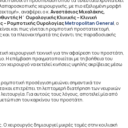
ίναι η ανοικτή προσπέλαση όπου τα τελευταία χρόνια έχει
λαπαροσκοπικής χειρουργικής, με πιο εξελιγμένη μορφή
εκτομή», αναφέρει ο κ.
Αναστάσιος Μιχαλάκης,
θυντής Η΄ Ουρολογικής Κλινικής – Κλινική
ς – Ρομποτικής Ουρολογίας
Metropolitan General
, ο
 είναι και πως γίνεται η ρομποτική προστατεκτομή,
 και τα πλεονεκτήματά της έναντι της παραδοσιακής
ική χειρουργική τεχνική για την αφαίρεση του προστάτη,
ο. Η επέμβαση πραγματοποιείται με τη βοήθεια του
ον χειρουργό να εκτελεί κινήσεις υψηλής ακρίβειας μέσω
η ρομποτική προσέγγιση μειώνει σημαντικά τον
α και επιτρέπει τη λεπτομερή διατήρηση των νευρικών
λειτουργία. Για αυτούς τους λόγους, αποτελεί μία από
ιμετώπιση του καρκίνου του προστάτη.
ς. Ο χειρουργός δημιουργεί μικρές τομές στην κοιλιακή