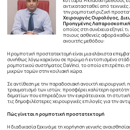
κύτταρα. Η κλασική μέθοδος ε
αντικατασταθεί από τεχνικές 
την ρομποτική ριζική προστατ
Xειρουργός Ουρολόγος, Διευ
Προηγμένης Λαπαροσκοπική
οποίος στη συνέχεια εξηγεί τι
ποιους ασθενείς αφορά καθώς
ανοιχτής μεθόδου:
Η ρομποτική προστατεκτομή είναι μια ελάχιστα επεμβατ
συνήθως λόγω καρκίνου σε πρώιμο ή εντοπισμένο στάδι
ρομποτικού συστήματος DaVinci, το οποίο επιτρέπει στ
μικρών τομών στην κοιλιακή χώρα.
Σε αντίθεση με την παραδοσιακή ανοιχτή χειρουργική, 
τραυματισμό των ιστών, προσφέρει καλύτερη ορατότητ
δεματίων που επηρεάζουν την εγκράτεια και τη στυτική 
τις δημοφιλέστερες χειρουργικές επιλογές για την αντ
Πώς γίνεται η ρομποτική προστατεκτομή
Η διαδικασία ξεκινά με τη χορήγηση γενικής αναισθησία