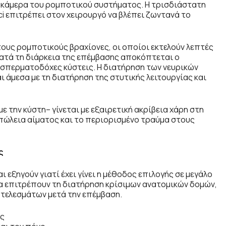
 η κάμερα του ρομποτικού συστήματος. Η τρισδιάστατη
i επιτρέπει στον χειρουργό να βλέπει ζωντανά το
 τους ρομποτικούς βραχίονες, οι οποίοι εκτελούν λεπτές
 Κατά τη διάρκεια της επέμβασης αποκόπτεται ο
ι σπερματοδόχες κύστεις. Η διατήρηση των νευρικών
 άμεσα με τη διατήρηση της στυτικής λειτουργίας και
την κύστη– γίνεται με εξαιρετική ακρίβεια χάρη στη
πώλεια αίματος και το περιορισμένο τραύμα στους
ς
 εξηγούν γιατί έχει γίνει η μέθοδος επιλογής σε μεγάλο
ια επιτρέπουν τη διατήρηση κρίσιμων ανατομικών δομών,
οτελεσμάτων μετά την επέμβαση.
ές