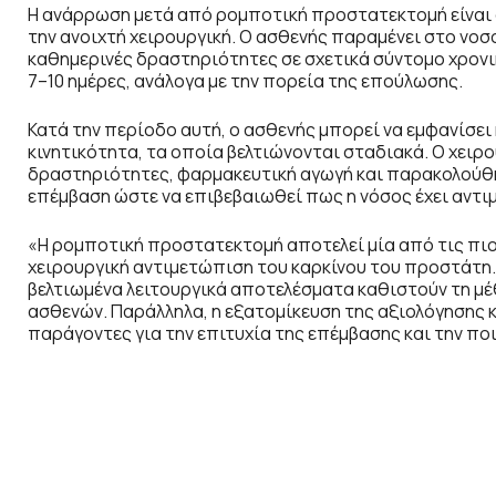
Η ανάρρωση μετά από ρομποτική προστατεκτομή είναι σ
την ανοιχτή χειρουργική. Ο ασθενής παραμένει στο νοσο
καθημερινές δραστηριότητες σε σχετικά σύντομο χρονι
7–10 ημέρες, ανάλογα με την πορεία της επούλωσης.
Κατά την περίοδο αυτή, ο ασθενής μπορεί να εμφανίσει
κινητικότητα, τα οποία βελτιώνονται σταδιακά. Ο χειρ
δραστηριότητες, φαρμακευτική αγωγή και παρακολούθ
επέμβαση ώστε να επιβεβαιωθεί πως η νόσος έχει αντ
«Η ρομποτική προστατεκτομή αποτελεί μία από τις πιο 
χειρουργική αντιμετώπιση του καρκίνου του προστάτη. 
βελτιωμένα λειτουργικά αποτελέσματα καθιστούν τη μέ
ασθενών. Παράλληλα, η εξατομίκευση της αξιολόγησης κ
παράγοντες για την επιτυχία της επέμβασης και την ποι