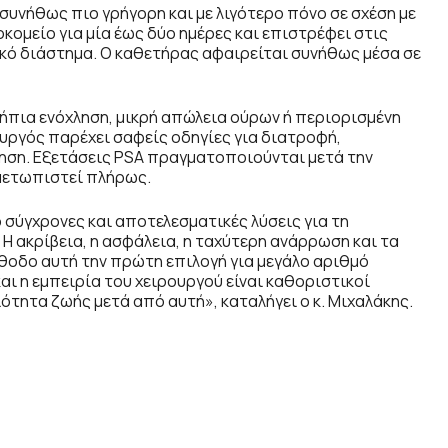
υνήθως πιο γρήγορη και με λιγότερο πόνο σε σχέση με
κομείο για μία έως δύο ημέρες και επιστρέφει στις
κό διάστημα. Ο καθετήρας αφαιρείται συνήθως μέσα σε
 ήπια ενόχληση, μικρή απώλεια ούρων ή περιορισμένη
ουργός παρέχει σαφείς οδηγίες για διατροφή,
ηση. Εξετάσεις PSA πραγματοποιούνται μετά την
ιμετωπιστεί πλήρως.
σύγχρονες και αποτελεσματικές λύσεις για τη
Η ακρίβεια, η ασφάλεια, η ταχύτερη ανάρρωση και τα
θοδο αυτή την πρώτη επιλογή για μεγάλο αριθμό
αι η εμπειρία του χειρουργού είναι καθοριστικοί
ότητα ζωής μετά από αυτή», καταλήγει ο κ. Μιχαλάκης.