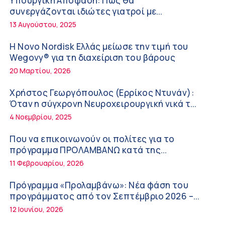
Υπουργική Απόφαση: Πως θα
ΚΥ Σοφάδων
συνεργάζονται ιδιώτες γιατροί με
Πόσο μας επηρεάζει ο ύπνος με ανεμιστήρα
νοσοκομεία του δημοσίου συστήματος
13 Αυγούστου, 2025
ή air-condition το καλοκαίρι
υγείας
11:34 πμ
Η Novo Nordisk Ελλάς μείωσε την τιμή του
Wegovy® για τη διαχείριση του βάρους
Randy Schekman, Νομπελίστας Ιατρικής:
20 Μαρτίου, 2026
«Σε πέντε χρόνια μπορεί να έχουμε
θεραπεία που αναστέλλει την εξέλιξη του
9:24 πμ
Χρήστος Γεωργόπουλος (Ερρίκος Ντυνάν):
Πάρκινσον»
Όταν η σύγχρονη Νευροχειρουργική νικά το
Αντώνης Βουκλαρής – «ΕΡΡΙΚΟΣ ΝΤΥΝΑΝ»
φόβο!
4 Νοεμβρίου, 2025
9:18 πμ
Που να επικοινωνούν οι πολίτες για το
Πώς να προλάβετε και να αντιμετωπίσετε
πρόγραμμα ΠΡΟΛΑΜΒΑΝΩ κατά της
τη διάρροια των ταξιδιωτών
παχυσαρκίας
11 Φεβρουαρίου, 2026
8:30 πμ
Πρόγραμμα «Προλαμβάνω»: Νέα φάση του
Ευμενής Καραφυλλίδης (Metropolitan
προγράμματος από τον Σεπτέμβριο 2026 –
General): Γιατί η διατροφή πρέπει να
Δωρεάν προληπτικές εξετάσεις έως το 2030
12 Ιουνίου, 2026
καθοδηγείται από κλινικό διαιτολόγο;
7:37 πμ