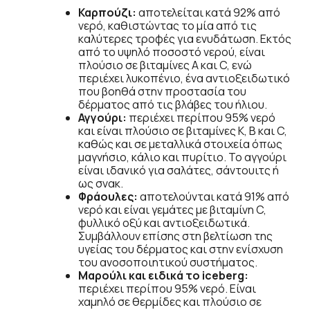
Καρπούζι:
αποτελείται κατά 92% από
νερό, καθιστώντας το μία από τις
καλύτερες τροφές για ενυδάτωση. Εκτός
από το υψηλό ποσοστό νερού, είναι
πλούσιο σε βιταμίνες A και C, ενώ
περιέχει λυκοπένιο, ένα αντιοξειδωτικό
που βοηθά στην προστασία του
δέρματος από τις βλάβες του ήλιου.
Αγγούρι:
περιέχει περίπου 95% νερό
και είναι πλούσιο σε βιταμίνες K, B και C,
καθώς και σε μεταλλικά στοιχεία όπως
μαγνήσιο, κάλιο και πυρίτιο. Το αγγούρι
είναι ιδανικό για σαλάτες, σάντουιτς ή
ως σνακ.
Φράουλες:
αποτελούνται κατά 91% από
νερό και είναι γεμάτες με βιταμίνη C,
φυλλικό οξύ και αντιοξειδωτικά.
Συμβάλλουν επίσης στη βελτίωση της
υγείας του δέρματος και στην ενίσχυση
του ανοσοποιητικού συστήματος.
Μαρούλι και ειδικά το iceberg:
περιέχει περίπου 95% νερό. Είναι
χαμηλό σε θερμίδες και πλούσιο σε