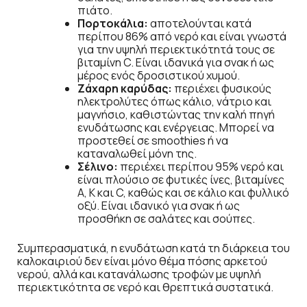
πιάτο.
Πορτοκάλια:
αποτελούνται κατά
περίπου 86% από νερό και είναι γνωστά
για την υψηλή περιεκτικότητά τους σε
βιταμίνη C. Είναι ιδανικά για σνακ ή ως
μέρος ενός δροσιστικού χυμού.
Ζάχαρη καρύδας:
περιέχει φυσικούς
ηλεκτρολύτες όπως κάλιο, νάτριο και
μαγνήσιο, καθιστώντας την καλή πηγή
ενυδάτωσης και ενέργειας. Μπορεί να
προστεθεί σε smoothies ή να
καταναλωθεί μόνη της.
Σέλινο:
περιέχει περίπου 95% νερό και
είναι πλούσιο σε φυτικές ίνες, βιταμίνες
A, K και C, καθώς και σε κάλιο και φυλλικό
οξύ. Είναι ιδανικό για σνακ ή ως
προσθήκη σε σαλάτες και σούπες.
Συμπερασματικά, η ενυδάτωση κατά τη διάρκεια του
καλοκαιριού δεν είναι μόνο θέμα πόσης αρκετού
νερού, αλλά και κατανάλωσης τροφών με υψηλή
περιεκτικότητα σε νερό και θρεπτικά συστατικά.