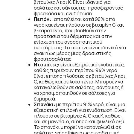
βιταμίνες A και K. Είναι ιδανικό για
σαλάτες και σάντουιτς, προσφέροντας
φρεσκάδα και ενυδάτωση.
Πεπόνι:
αποτελείται κατά 90% από
νερό και είναι πλούσιο σε βιταμίνη C και
β-καροτένιο, που βοηθούν στην
προστασία του δέρματος και στην
ενίσχυση του ανοσοποιητικού
συστήματος. Το πεπόνι είναι ιδανικό για
σνακ ή ως μέρος μιας δροσιστικής
φρουτοσαλάτας
Ντομάτες:
είναι εξαιρετικά ενυδατικές,
καθώς περιέχουν περίπου 94% νερό.
Είναι επίσης πλούσιες σε βιταμίνες A και
C, καθώς και σε λυκοπένιο. Μπορούν να
καταναλωθούν σε σαλάτες, σάντουιτς ή
να χρησιμοποιηθούν σε σάλτσες για
ζυμαρικά.
Σπανάκι:
με περίπου 91% νερό, είναι μια
εξαιρετική επιλογή για ενυδάτωση. Είναι
πλούσιο σε βιταμίνες A, C και K, καθώς
και σε μαγνήσιο, σίδηρο και φυλλικό οξύ.
Το σπανάκι μπορεί να καταναλωθεί σε
σαλάτες, smoothies ή ως συνοδευτικό