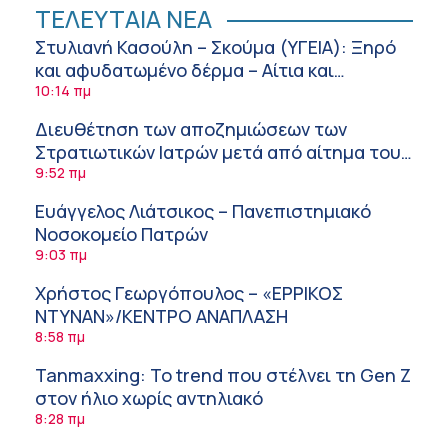
ΤΕΛΕΥΤΑΙΑ ΝΕΑ
Στυλιανή Κασούλη – Σκούμα (ΥΓΕΙΑ): Ξηρό
και αφυδατωμένο δέρμα – Αίτια και
αντιμετώπιση
10:14 πμ
Διευθέτηση των αποζημιώσεων των
Στρατιωτικών Ιατρών μετά από αίτημα του
ΙΣΑ
9:52 πμ
Ευάγγελος Λιάτσικος – Πανεπιστημιακό
Νοσοκομείο Πατρών
9:03 πμ
Χρήστος Γεωργόπουλος – «ΕΡΡΙΚΟΣ
ΝΤΥΝΑΝ»/ΚΕΝΤΡΟ ΑΝΑΠΛΑΣΗ
8:58 πμ
Tanmaxxing: To trend που στέλνει τη Gen Z
στον ήλιο χωρίς αντηλιακό
8:28 πμ