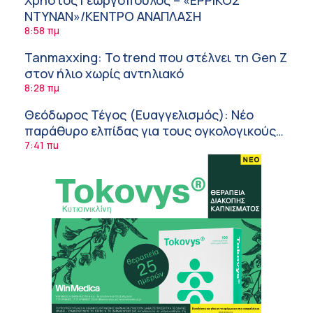
ΝΤΥΝΑΝ»/ΚΕΝΤΡΟ ΑΝΑΠΛΑΣΗ
8:58 πμ
Tanmaxxing: To trend που στέλνει τη Gen Z
στον ήλιο χωρίς αντηλιακό
8:28 πμ
Θεόδωρος Τέγος (Ευαγγελισμός): Νέο
παράθυρο ελπίδας για τους ογκολογικούς
ασθενείς μέσω κλινικών δοκιμών
7:41 πμ
Ασφάλεια στο νερό: 8 χρήσιμες οδηγίες
από τον Ελληνικό Ερυθρό Σταυρό
7:03 πμ
Μαρίνα Ραυτοπούλου (ΙΑΤΡΙΚΟ ΚΕΝΤΡΟ):
Εκπαίδευση στον διαβήτη – Ένας πυλώνας
της σύγχρονης φροντίδας
6:56 πμ
Αθανάσιος Μανώλης (Metropolitan
Hospital): Καρδιοπαθείς και καλοκαίρι –