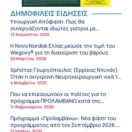
Διακοπές με ασφάλεια
6:20 πμ
Ειρήνη Ζίγκιρη (Ερρίκος Ντυνάν): H θερμική
ΔΗΜΟΦΙΛΕΙΣ ΕΙΔΗΣΕΙΣ
καταπόνηση στους ηλικιωμένους
Υπουργική Απόφαση: Πως θα
εργαζόμενους
6:11 πμ
συνεργάζονται ιδιώτες γιατροί με
νοσοκομεία του δημοσίου συστήματος
13 Αυγούστου, 2025
Σύσκεψη στον ΕΟΦ για την ομαλή
υγείας
λειτουργία της εφοδιαστικής αλυσίδας των
Η Novo Nordisk Ελλάς μείωσε την τιμή του
φαρμάκων στη διάρκεια του καλοκαιριού
12:08 μμ
Wegovy® για τη διαχείριση του βάρους
20 Μαρτίου, 2026
Μιχάλης Τάτσης, Insurance & Healthcare
Analyst, διευθυντής Επιχειρηματικής
Χρήστος Γεωργόπουλος (Ερρίκος Ντυνάν):
Ανάπτυξης Ομίλου HHG
11:54 πμ
Όταν η σύγχρονη Νευροχειρουργική νικά το
φόβο!
4 Νοεμβρίου, 2025
Kavita Patel: Ένα στα πέντε καινοτόμα
φάρμακα φτάνει τελικά στην Ελλάδα
Που να επικοινωνούν οι πολίτες για το
9:21 πμ
πρόγραμμα ΠΡΟΛΑΜΒΑΝΩ κατά της
παχυσαρκίας
11 Φεβρουαρίου, 2026
Υπάρχει τελικά «δίαιτα θυρεοειδούς»; Τι
λέει η επιστήμη για τη διατροφή και τα
Πρόγραμμα «Προλαμβάνω»: Νέα φάση του
συμπληρώματα
7:38 πμ
προγράμματος από τον Σεπτέμβριο 2026 –
Δωρεάν προληπτικές εξετάσεις έως το
12 Ιουνίου, 2026