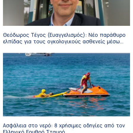
Θεόδωρος Τέγος (Ευαγγελισμός): Νέο παράθυρο
ελπίδας για τους ογκολογικούς ασθενείς μέσω
κλινικών δοκιμών
Ασφάλεια στο νερό: 8 χρήσιμες οδηγίες από τον
Ελληνικό Ερυθρό Σταυρό