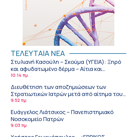
ΤΕΛΕΥΤΑΙΑ ΝΕΑ
Στυλιανή Κασούλη – Σκούμα (ΥΓΕΙΑ): Ξηρό
και αφυδατωμένο δέρμα – Αίτια και
αντιμετώπιση
10:14 πμ
Διευθέτηση των αποζημιώσεων των
Στρατιωτικών Ιατρών μετά από αίτημα του
ΙΣΑ
9:52 πμ
Ευάγγελος Λιάτσικος – Πανεπιστημιακό
Νοσοκομείο Πατρών
9:03 πμ
Χρήστος Γεωργόπουλος – «ΕΡΡΙΚΟΣ