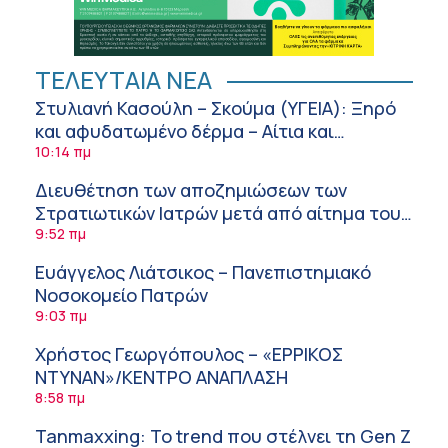
ΤΕΛΕΥΤΑΙΑ ΝΕΑ
Στυλιανή Κασούλη – Σκούμα (ΥΓΕΙΑ): Ξηρό
και αφυδατωμένο δέρμα – Αίτια και
αντιμετώπιση
10:14 πμ
Διευθέτηση των αποζημιώσεων των
Στρατιωτικών Ιατρών μετά από αίτημα του
ΙΣΑ
9:52 πμ
Ευάγγελος Λιάτσικος – Πανεπιστημιακό
Νοσοκομείο Πατρών
9:03 πμ
Χρήστος Γεωργόπουλος – «ΕΡΡΙΚΟΣ
ΝΤΥΝΑΝ»/ΚΕΝΤΡΟ ΑΝΑΠΛΑΣΗ
8:58 πμ
Tanmaxxing: To trend που στέλνει τη Gen Z