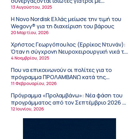
συνεργάζονται ιδιώτες γιατροί με
νοσοκομεία του δημοσίου συστήματος
13 Αυγούστου, 2025
Σύσκεψη στον ΕΟΦ για την ομαλή
υγείας
λειτουργία της εφοδιαστικής αλυσίδας των
Η Novo Nordisk Ελλάς μείωσε την τιμή του
φαρμάκων στη διάρκεια του καλοκαιριού
12:08 μμ
Wegovy® για τη διαχείριση του βάρους
20 Μαρτίου, 2026
Μιχάλης Τάτσης, Insurance & Healthcare
Analyst, διευθυντής Επιχειρηματικής
Χρήστος Γεωργόπουλος (Ερρίκος Ντυνάν):
Ανάπτυξης Ομίλου HHG
11:54 πμ
Όταν η σύγχρονη Νευροχειρουργική νικά το
φόβο!
4 Νοεμβρίου, 2025
Kavita Patel: Ένα στα πέντε καινοτόμα
φάρμακα φτάνει τελικά στην Ελλάδα
Που να επικοινωνούν οι πολίτες για το
9:21 πμ
πρόγραμμα ΠΡΟΛΑΜΒΑΝΩ κατά της
παχυσαρκίας
11 Φεβρουαρίου, 2026
Υπάρχει τελικά «δίαιτα θυρεοειδούς»; Τι
λέει η επιστήμη για τη διατροφή και τα
Πρόγραμμα «Προλαμβάνω»: Νέα φάση του
συμπληρώματα
7:38 πμ
προγράμματος από τον Σεπτέμβριο 2026 –
Δωρεάν προληπτικές εξετάσεις έως το
12 Ιουνίου, 2026
Πυρκαγιά στη Δυτική Αττική: Οι κίνδυνοι για
2030
τη δημόσια υγεία
7:16 πμ
Metropolitan Hospital: Στο επίκεντρο των