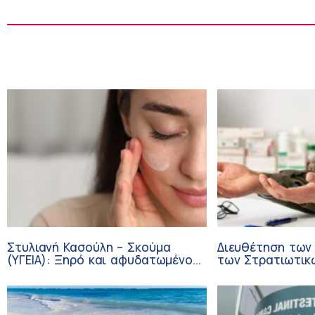
Στυλιανή Κασούλη – Σκούμα
Διευθέτηση των
(ΥΓΕΙΑ): Ξηρό και αφυδατωμένο
των Στρατιωτικ
δέρμα – Αίτια και αντιμετώπιση
από αίτημα του 