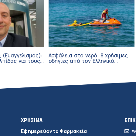
 (Ευαγγελισμός):
Ασφάλεια στο νερό: 8 χρήσιμες
λπίδας για τους
οδηγίες από τον Ελληνικό
σθενείς μέσω
Ερυθρό Σταυρό
ν
ΧΡΗΣΙΜΑ
ΕΠΙ
Εφημερεύοντα Φαρμακεία
w