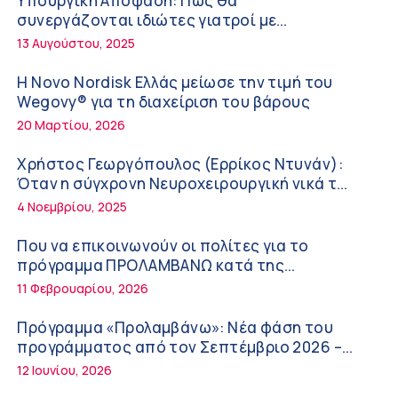
Υπουργική Απόφαση: Πως θα
Διακοπές με ασφάλεια
6:20 πμ
συνεργάζονται ιδιώτες γιατροί με
νοσοκομεία του δημοσίου συστήματος
13 Αυγούστου, 2025
Ειρήνη Ζίγκιρη (Ερρίκος Ντυνάν): H θερμική
υγείας
καταπόνηση στους ηλικιωμένους
Η Novo Nordisk Ελλάς μείωσε την τιμή του
εργαζόμενους
6:11 πμ
Wegovy® για τη διαχείριση του βάρους
20 Μαρτίου, 2026
Σύσκεψη στον ΕΟΦ για την ομαλή λειτουργία
της εφοδιαστικής αλυσίδας των φαρμάκων
Χρήστος Γεωργόπουλος (Ερρίκος Ντυνάν):
στη διάρκεια του καλοκαιριού
12:08 μμ
Όταν η σύγχρονη Νευροχειρουργική νικά το
φόβο!
4 Νοεμβρίου, 2025
Μιχάλης Τάτσης, Insurance & Healthcare
Analyst, διευθυντής Επιχειρηματικής
Που να επικοινωνούν οι πολίτες για το
Ανάπτυξης Ομίλου HHG
11:54 πμ
πρόγραμμα ΠΡΟΛΑΜΒΑΝΩ κατά της
παχυσαρκίας
11 Φεβρουαρίου, 2026
Kavita Patel: Ένα στα πέντε καινοτόμα
φάρμακα φτάνει τελικά στην Ελλάδα
Πρόγραμμα «Προλαμβάνω»: Νέα φάση του
9:21 πμ
προγράμματος από τον Σεπτέμβριο 2026 –
Δωρεάν προληπτικές εξετάσεις έως το 2030
12 Ιουνίου, 2026
Υπάρχει τελικά «δίαιτα θυρεοειδούς»; Τι