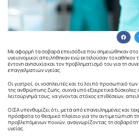
Με αφορμή τα σοβαρά επεισόδια που σημειώθηκαν στο 
υγειονομικοί απειλήθηκαν ενώ εκτελούσαν το καθήκον τ
έντονη ανησυχία και τον προβληματισμό του για τη συν
επαγγελματιών υγείας.
Οι γιατροί, οι νοσηλευτές και το λοιπό προσωπικό των
της ανθρώπινης ζωής, συχνά υπό εξαιρετικά δύσκολες σ
λειτούργημά τους, να γίνονται στόχος επιθέσεων, απει
Ο ΙΣΑ υπενθυμίζει ότι, μετά από επανειλημμένες και 
πρόσφατα το θεσμικό πλαίσιο για την αντιμετώπιση της
προβλεπόμενων ποινών, αναγνωρίζοντας τη σοβαρότη
υγείας.