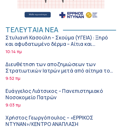
ΤΕΛΕΥΤΑΙΑ ΝΕΑ
Στυλιανή Κασούλη – Σκούμα (ΥΓΕΙΑ): Ξηρό
και αφυδατωμένο δέρμα – Αίτια και
αντιμετώπιση
10:14 πμ
Διευθέτηση των αποζημιώσεων των
Στρατιωτικών Ιατρών μετά από αίτημα του
ΙΣΑ
9:52 πμ
Ευάγγελος Λιάτσικος – Πανεπιστημιακό
Νοσοκομείο Πατρών
9:03 πμ
Χρήστος Γεωργόπουλος – «ΕΡΡΙΚΟΣ
ΝΤΥΝΑΝ»/ΚΕΝΤΡΟ ΑΝΑΠΛΑΣΗ