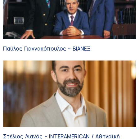
Παύλος Γιαννακόπουλος – ΒΙΑΝΕΞ
Στέλιος Λιανός – INTERAMERICAN / Αθηναϊκή