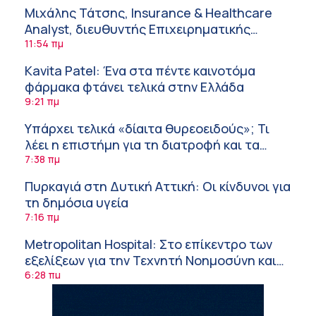
Μιχάλης Τάτσης, Insurance & Healthcare
Analyst, διευθυντής Επιχειρηματικής
Ανάπτυξης Ομίλου HHG
11:54 πμ
Kavita Patel: Ένα στα πέντε καινοτόμα
φάρμακα φτάνει τελικά στην Ελλάδα
9:21 πμ
Υπάρχει τελικά «δίαιτα θυρεοειδούς»; Τι
λέει η επιστήμη για τη διατροφή και τα
συμπληρώματα
7:38 πμ
Πυρκαγιά στη Δυτική Αττική: Οι κίνδυνοι για
τη δημόσια υγεία
7:16 πμ
Metropolitan Hospital: Στο επίκεντρο των
εξελίξεων για την Τεχνητή Νοημοσύνη και
την Ογκολογία
6:28 πμ
Παύλος Γιαννακόπουλος – ΒΙΑΝΕΞ