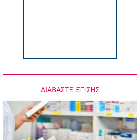
Στους Φούρνους η 230η Αποστολή των
Κινητών Ιατρικών Μονάδων (ΚΙΜ)
8:06 πμ
ΔΙΑΒΆΣΤΕ ΕΠΊΣΗΣ