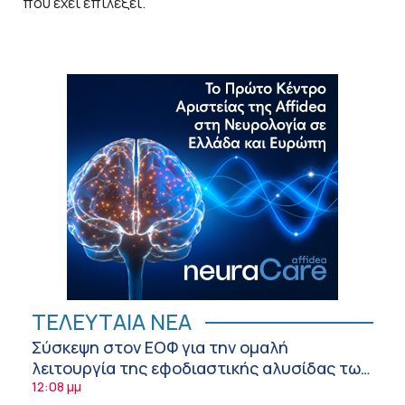
που έχει επιλέξει.
ΤΕΛΕΥΤΑΙΑ ΝΕΑ
Σύσκεψη στον ΕΟΦ για την ομαλή
λειτουργία της εφοδιαστικής αλυσίδας των
φαρμάκων στη διάρκεια του καλοκαιριού
12:08 μμ