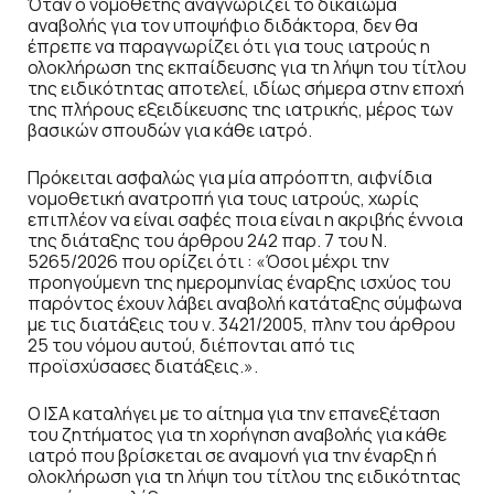
Όταν ο νομοθέτης αναγνωρίζει το δικαίωμα
αναβολής για τον υποψήφιο διδάκτορα, δεν θα
έπρεπε να παραγνωρίζει ότι για τους ιατρούς η
ολοκλήρωση της εκπαίδευσης για τη λήψη του τίτλου
της ειδικότητας αποτελεί, ιδίως σήμερα στην εποχή
της πλήρους εξειδίκευσης της ιατρικής, μέρος των
βασικών σπουδών για κάθε ιατρό.
Πρόκειται ασφαλώς για μία απρόοπτη, αιφνίδια
νομοθετική ανατροπή για τους ιατρούς, χωρίς
επιπλέον να είναι σαφές ποια είναι η ακριβής έννοια
της διάταξης του άρθρου 242 παρ. 7 του Ν.
5265/2026 που ορίζει ότι : «Όσοι μέχρι την
προηγούμενη της ημερομηνίας έναρξης ισχύος του
παρόντος έχουν λάβει αναβολή κατάταξης σύμφωνα
με τις διατάξεις του ν. 3421/2005, πλην του άρθρου
25 του νόμου αυτού, διέπονται από τις
προϊσχύσασες διατάξεις.».
Ο ΙΣΑ καταλήγει με το αίτημα για την επανεξέταση
του ζητήματος για τη χορήγηση αναβολής για κάθε
ιατρό που βρίσκεται σε αναμονή για την έναρξη ή
ολοκλήρωση για τη λήψη του τίτλου της ειδικότητας