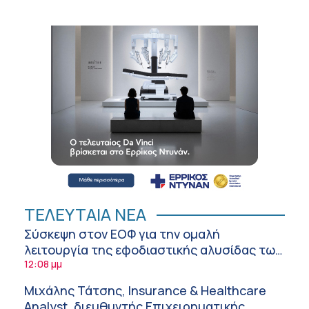
ΤΕΛΕΥΤΑΙΑ ΝΕΑ
Σύσκεψη στον ΕΟΦ για την ομαλή
λειτουργία της εφοδιαστικής αλυσίδας των
φαρμάκων στη διάρκεια του καλοκαιριού
12:08 μμ
Μιχάλης Τάτσης, Insurance & Healthcare
Analyst, διευθυντής Επιχειρηματικής