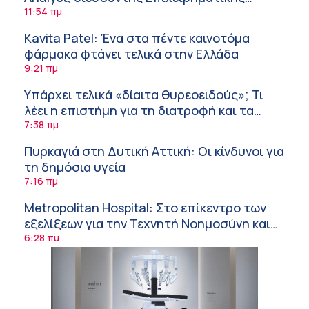
Ανάπτυξης Ομίλου HHG
11:54 πμ
Kavita Patel: Ένα στα πέντε καινοτόμα
φάρμακα φτάνει τελικά στην Ελλάδα
9:21 πμ
Υπάρχει τελικά «δίαιτα θυρεοειδούς»; Τι
λέει η επιστήμη για τη διατροφή και τα
συμπληρώματα
7:38 πμ
Πυρκαγιά στη Δυτική Αττική: Οι κίνδυνοι για
τη δημόσια υγεία
7:16 πμ
Metropolitan Hospital: Στο επίκεντρο των
εξελίξεων για την Τεχνητή Νοημοσύνη και
την Ογκολογία
6:28 πμ
Παύλος Γιαννακόπουλος – ΒΙΑΝΕΞ
5:27 πμ
Στέλιος Λιανός – INTERAMERICAN / Αθηναϊκή