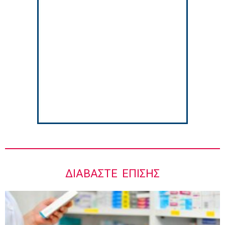
Γιάννης Καντώρος – Όμιλος INTERAMERICAN
8:34 πμ
Στους Φούρνους η 230η Αποστολή των
Κινητών Ιατρικών Μονάδων (ΚΙΜ)
8:06 πμ
ΔΙΑΒΆΣΤΕ ΕΠΊΣΗΣ