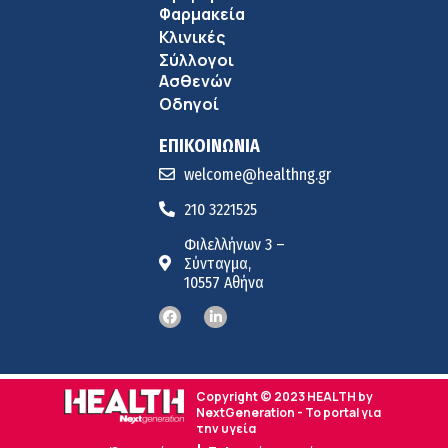
Φαρμακεία
Κλινικές
Σύλλογοι
Ασθενών
Οδηγοί
ΕΠΙΚΟΙΝΩΝΙΑ
welcome@healthng.gr
210 3221525
Φιλελλήνων 3 –
Σύνταγμα,
10557 Αθήνα
Copyright © 2023 HEALTH by
NextGeneration - Το portal για
την υγεία