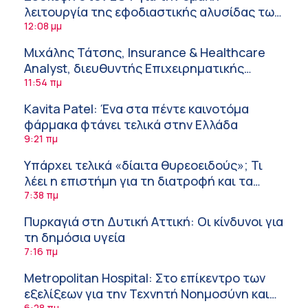
λειτουργία της εφοδιαστικής αλυσίδας των
φαρμάκων στη διάρκεια του καλοκαιριού
12:08 μμ
Μιχάλης Τάτσης, Insurance & Healthcare
Analyst, διευθυντής Επιχειρηματικής
Ανάπτυξης Ομίλου HHG
11:54 πμ
Kavita Patel: Ένα στα πέντε καινοτόμα
φάρμακα φτάνει τελικά στην Ελλάδα
9:21 πμ
Υπάρχει τελικά «δίαιτα θυρεοειδούς»; Τι
λέει η επιστήμη για τη διατροφή και τα
συμπληρώματα
7:38 πμ
Πυρκαγιά στη Δυτική Αττική: Οι κίνδυνοι για
τη δημόσια υγεία
7:16 πμ
Metropolitan Hospital: Στο επίκεντρο των
εξελίξεων για την Τεχνητή Νοημοσύνη και
6:28 πμ