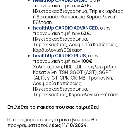
healthUp
CARDIO
BASIC
, στην
προνομιακή τιμή των
47€
:
Ηλεκτροκαρδιογράφημα, Triplex Καρδιάς
ή Δοκιμασία Κοπώσεως, Καρδιολογική
Εξέταση.
healthUp
CARDIO
ADVANCED
, στην
προνομιακή τιμή των
63€
:
Ηλεκτροκαρδιογράφημα,
Triplex Καρδιάς, Δοκιμασία Κοπώσεως,
Καρδιολογική Εξέταση.
healthUp
CARDIO
PLUS
, στην
προνομιακή τιμή των
108€
:
Χοληστερόλη, HDL, LDL, Τριγλυκερίδια,
Κρεατινίνη, TSH, SGOT (AST), SGPT
(ALT), γ-GT, CPK, CK-MB, Τροπονίνη,
Δοκιμασία Κοπώσεως,
Ηλεκτροκαρδιογράφημα,
Triplex Καρδιάς, Καρδιολογική Εξέταση.
Επιλέξτε το πακέτο που σας ταιριάζει!
Η προσφορά ισχύει για ραντεβού που θα
προγραμματιστούν
έως 11/10/2024.