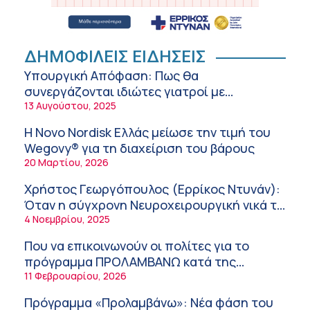
Hospital): Καρδιοπαθείς και καλοκαίρι –
Διακοπές με ασφάλεια
6:20 πμ
Ειρήνη Ζίγκιρη (Ερρίκος Ντυνάν): H θερμική
ΔΗΜΟΦΙΛΕΙΣ ΕΙΔΗΣΕΙΣ
καταπόνηση στους ηλικιωμένους
Υπουργική Απόφαση: Πως θα
εργαζόμενους
6:11 πμ
συνεργάζονται ιδιώτες γιατροί με
νοσοκομεία του δημοσίου συστήματος
13 Αυγούστου, 2025
Σύσκεψη στον ΕΟΦ για την ομαλή
υγείας
λειτουργία της εφοδιαστικής αλυσίδας των
Η Novo Nordisk Ελλάς μείωσε την τιμή του
φαρμάκων στη διάρκεια του καλοκαιριού
12:08 μμ
Wegovy® για τη διαχείριση του βάρους
20 Μαρτίου, 2026
Μιχάλης Τάτσης, Insurance & Healthcare
Analyst, διευθυντής Επιχειρηματικής
Χρήστος Γεωργόπουλος (Ερρίκος Ντυνάν):
Ανάπτυξης Ομίλου HHG
11:54 πμ
Όταν η σύγχρονη Νευροχειρουργική νικά το
φόβο!
4 Νοεμβρίου, 2025
Kavita Patel: Ένα στα πέντε καινοτόμα
φάρμακα φτάνει τελικά στην Ελλάδα
Που να επικοινωνούν οι πολίτες για το
9:21 πμ
πρόγραμμα ΠΡΟΛΑΜΒΑΝΩ κατά της
παχυσαρκίας
11 Φεβρουαρίου, 2026
Υπάρχει τελικά «δίαιτα θυρεοειδούς»; Τι
λέει η επιστήμη για τη διατροφή και τα
Πρόγραμμα «Προλαμβάνω»: Νέα φάση του