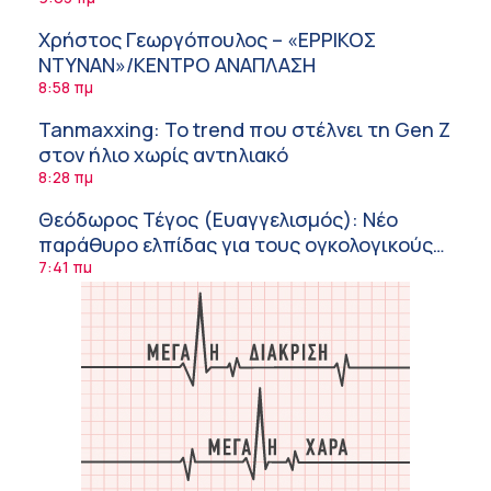
Χρήστος Γεωργόπουλος – «ΕΡΡΙΚΟΣ
ΝΤΥΝΑΝ»/ΚΕΝΤΡΟ ΑΝΑΠΛΑΣΗ
8:58 πμ
Tanmaxxing: To trend που στέλνει τη Gen Z
στον ήλιο χωρίς αντηλιακό
8:28 πμ
Θεόδωρος Τέγος (Ευαγγελισμός): Νέο
παράθυρο ελπίδας για τους ογκολογικούς
ασθενείς μέσω κλινικών δοκιμών
7:41 πμ
Ασφάλεια στο νερό: 8 χρήσιμες οδηγίες
από τον Ελληνικό Ερυθρό Σταυρό
7:03 πμ
Μαρίνα Ραυτοπούλου (ΙΑΤΡΙΚΟ ΚΕΝΤΡΟ):
Εκπαίδευση στον διαβήτη – Ένας πυλώνας
της σύγχρονης φροντίδας
6:56 πμ
Αθανάσιος Μανώλης (Metropolitan