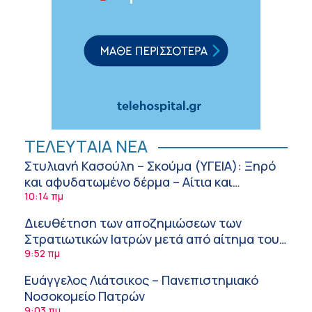
ΤΕΛΕΥΤΑΙΑ ΝΕΑ
Στυλιανή Κασούλη – Σκούμα (ΥΓΕΙΑ): Ξηρό
και αφυδατωμένο δέρμα – Αίτια και
αντιμετώπιση
10:14 πμ
Διευθέτηση των αποζημιώσεων των
Στρατιωτικών Ιατρών μετά από αίτημα του
ΙΣΑ
9:52 πμ
Ευάγγελος Λιάτσικος – Πανεπιστημιακό
Νοσοκομείο Πατρών
9:03 πμ