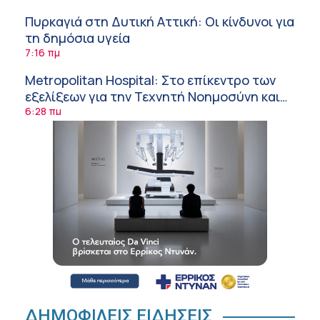
Πυρκαγιά στη Δυτική Αττική: Οι κίνδυνοι για
τη δημόσια υγεία
7:16 πμ
Metropolitan Hospital: Στο επίκεντρο των
εξελίξεων για την Τεχνητή Νοημοσύνη και
την Ογκολογία
6:28 πμ
Παύλος Γιαννακόπουλος – ΒΙΑΝΕΞ
5:27 πμ
Στέλιος Λιανός – INTERAMERICAN / Αθηναϊκή
Γενική Κλινική
5:17 πμ
Σε Λαμία και Καρδίτσα ο Υπουργός Υγείας
Άδ. Γεωργιάδης για την παραλαβή 7
ασθενοφόρων του ΕΚΑΒ και τα εγκαίνια του
5:04 πμ
ΚΥ Σοφάδων
Πόσο μας επηρεάζει ο ύπνος με ανεμιστήρα
ή air-condition το καλοκαίρι
ΔΗΜΟΦΙΛΕΙΣ ΕΙΔΗΣΕΙΣ