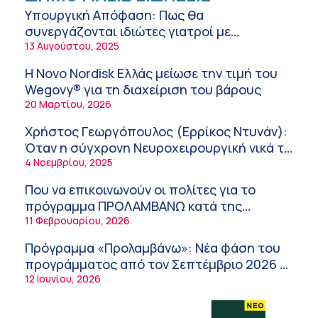
11:34 πμ
Υπουργική Απόφαση: Πως θα
συνεργάζονται ιδιώτες γιατροί με
Randy Schekman, Νομπελίστας Ιατρικής:
νοσοκομεία του δημοσίου συστήματος
13 Αυγούστου, 2025
«Σε πέντε χρόνια μπορεί να έχουμε
υγείας
θεραπεία που αναστέλλει την εξέλιξη του
9:24 πμ
Η Novo Nordisk Ελλάς μείωσε την τιμή του
Πάρκινσον»
Wegovy® για τη διαχείριση του βάρους
Αντώνης Βουκλαρής – «ΕΡΡΙΚΟΣ ΝΤΥΝΑΝ»
20 Μαρτίου, 2026
9:18 πμ
Χρήστος Γεωργόπουλος (Ερρίκος Ντυνάν):
Πώς να προλάβετε και να αντιμετωπίσετε τη
Όταν η σύγχρονη Νευροχειρουργική νικά το
διάρροια των ταξιδιωτών
φόβο!
4 Νοεμβρίου, 2025
8:30 πμ
Που να επικοινωνούν οι πολίτες για το
Ευμενής Καραφυλλίδης (Metropolitan
πρόγραμμα ΠΡΟΛΑΜΒΑΝΩ κατά της
General): Γιατί η διατροφή πρέπει να
παχυσαρκίας
11 Φεβρουαρίου, 2026
καθοδηγείται από κλινικό διαιτολόγο;
7:37 πμ
Πρόγραμμα «Προλαμβάνω»: Νέα φάση του
Ιωάννης Μπολέτης – ΩΝΑΣΕΙΟ
προγράμματος από τον Σεπτέμβριο 2026 –
5:42 πμ
Δωρεάν προληπτικές εξετάσεις έως το
12 Ιουνίου, 2026
Μητρικός θηλασμός: Η πρώτη επένδυση
2030
στην υγεία του παιδιού