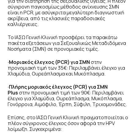
για την διατήρηση της σεξουαλικής υγείας. Η πλέον
σύγχρονη παγκοσμίως μέθοδος ανίχνευσης ΣΜΝ
είναι η PCR, με ασύγκριτα μεγαλύτερη διαγνωστική
ακρίβεια, από τις κλασικές παραδοσιακές
καλλιέργειες.
Το ΙΑΣΩ Γενική Κλινική προσφέρει τα παρακάτω
πακέτα εξετάσεων για Σεξουαλικώς Μεταδιδόμενα
Νοσήματα (ΣΜΝ) σε προνομιακές τιμές.
·Μοριακός έλεγχος (PCR) για ΣΜΝ
στην
προνομιακή τιμή των 35€: Περιλαμβάνει έλεγχο για
Χλαμύδια, Ουρεάπλασμα και Μυκόπλασμα.
·Πλήρης μοριακός έλεγχος (PCR) για ΣΜΝ
Plus
στην προνομιακή τιμή των 90€: Περιλαμβάνει
έλεγχο για Χλαμύδια, Ουρεάπλασμα, Μυκόπλασμα,
Γονόρροια, Αιμόφιλο, Έρπη, Σύφιλη, Τριχομονάδες.
Επίσης, στο ΙΑΣΩ Γενική Κλινική πραγματοποιείται ο
πλέον σύγχρονος έλεγχος όσον αφορά την HPV
λοίμωξη. Συγκεκριμένα: