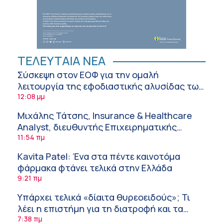
ΤΕΛΕΥΤΑΙΑ ΝΕΑ
Σύσκεψη στον ΕΟΦ για την ομαλή
λειτουργία της εφοδιαστικής αλυσίδας των
φαρμάκων στη διάρκεια του καλοκαιριού
12:08 μμ
Μιχάλης Τάτσης, Insurance & Healthcare
Analyst, διευθυντής Επιχειρηματικής
Ανάπτυξης Ομίλου HHG
11:54 πμ
Kavita Patel: Ένα στα πέντε καινοτόμα
φάρμακα φτάνει τελικά στην Ελλάδα
9:21 πμ
Υπάρχει τελικά «δίαιτα θυρεοειδούς»; Τι
λέει η επιστήμη για τη διατροφή και τα
συμπληρώματα
7:38 πμ