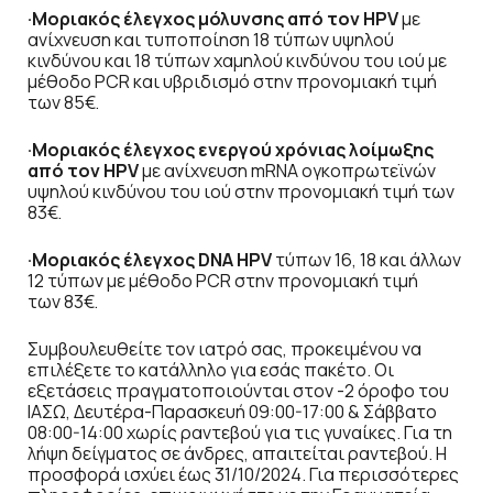
·Μοριακός έλεγχος μόλυνσης από τον HPV
με
ανίχνευση και τυποποίηση 18 τύπων υψηλού
κινδύνου και 18 τύπων χαμηλού κινδύνου του ιού με
μέθοδο PCR και υβριδισμό στην προνομιακή τιμή
των 85€.
·Μοριακός έλεγχος ενεργού χρόνιας λοίμωξης
από τον HPV
με ανίχνευση mRNA ογκοπρωτεϊνών
υψηλού κινδύνου του ιού στην προνομιακή τιμή των
83€.
·Μοριακός έλεγχος DNA HPV
τύπων 16, 18 και άλλων
12 τύπων με μέθοδο PCR στην προνομιακή τιμή
των 83€.
Συμβουλευθείτε τον ιατρό σας, προκειμένου να
επιλέξετε το κατάλληλο για εσάς πακέτο. Οι
εξετάσεις πραγματοποιούνται στον -2 όροφο του
ΙΑΣΩ, Δευτέρα-Παρασκευή 09:00-17:00 & Σάββατο
08:00-14:00 χωρίς ραντεβού για τις γυναίκες. Για τη
λήψη δείγματος σε άνδρες, απαιτείται ραντεβού. Η
προσφορά ισχύει έως 31/10/2024. Για περισσότερες