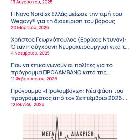
νοσοκομεία του δημοσίου συστήματος
13 Αυγούστου, 2025
«Σε πέντε χρόνια μπορεί να έχουμε
υγείας
θεραπεία που αναστέλλει την εξέλιξη του
9:24 πμ
Η Novo Nordisk Ελλάς μείωσε την τιμή του
Πάρκινσον»
Wegovy® για τη διαχείριση του βάρους
Αντώνης Βουκλαρής – «ΕΡΡΙΚΟΣ ΝΤΥΝΑΝ»
20 Μαρτίου, 2026
9:18 πμ
Χρήστος Γεωργόπουλος (Ερρίκος Ντυνάν):
Πώς να προλάβετε και να αντιμετωπίσετε τη
Όταν η σύγχρονη Νευροχειρουργική νικά το
διάρροια των ταξιδιωτών
φόβο!
4 Νοεμβρίου, 2025
8:30 πμ
Που να επικοινωνούν οι πολίτες για το
Ευμενής Καραφυλλίδης (Metropolitan
πρόγραμμα ΠΡΟΛΑΜΒΑΝΩ κατά της
General): Γιατί η διατροφή πρέπει να
παχυσαρκίας
11 Φεβρουαρίου, 2026
καθοδηγείται από κλινικό διαιτολόγο;
7:37 πμ
Πρόγραμμα «Προλαμβάνω»: Νέα φάση του
Ιωάννης Μπολέτης – ΩΝΑΣΕΙΟ
προγράμματος από τον Σεπτέμβριο 2026 –
5:42 πμ
Δωρεάν προληπτικές εξετάσεις έως το
12 Ιουνίου, 2026
Μητρικός θηλασμός: Η πρώτη επένδυση
2030
στην υγεία του παιδιού
5:37 πμ
Νικόλαος Παρασκευάς (ΥΓΕΙΑ): Τα