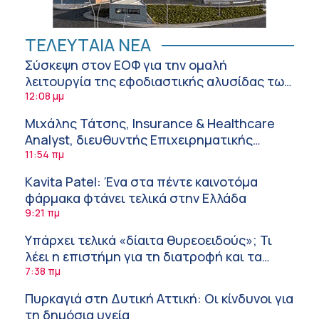
ΤΕΛΕΥΤΑΙΑ ΝΕΑ
Σύσκεψη στον ΕΟΦ για την ομαλή
λειτουργία της εφοδιαστικής αλυσίδας των
φαρμάκων στη διάρκεια του καλοκαιριού
12:08 μμ
Μιχάλης Τάτσης, Insurance & Healthcare
Analyst, διευθυντής Επιχειρηματικής
Ανάπτυξης Ομίλου HHG
11:54 πμ
Kavita Patel: Ένα στα πέντε καινοτόμα
φάρμακα φτάνει τελικά στην Ελλάδα
9:21 πμ
Υπάρχει τελικά «δίαιτα θυρεοειδούς»; Τι
λέει η επιστήμη για τη διατροφή και τα
συμπληρώματα
7:38 πμ
Πυρκαγιά στη Δυτική Αττική: Οι κίνδυνοι για
τη δημόσια υγεία