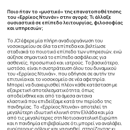
Ποιο ήταν το «μυστικό» της επανατοποθέτησης
του «Ερρίκος Ντυνάν» στην αγορά; Τι άλλαξε
ου
σιαστικά σε επίπεδο λειτουργίας, φιλοσοφίας
και
υπηρεσιών;
Το JCI έφερε μία πλήρη αναδιοργάνωση του
νοσοκομείου σε όλα τα επίπεδα και βελτίωσε
σταδιακά το ποιοτικό επίπεδο των υπηρεσιών, ενώ
αύξησε σημαντικά το επίπεδο ασφάλειας για
ασθενείς, προσωπικό και ιατρούς. Το βασικότερο,
ωστόσο, είναι η συστράτευση όλου του δυναμικού
του «Ερρίκος Ντυνάν», που οδήγησε σε αυτήν την
επιτυχία και το νοσοκομείο σε νέα αφετηρία.
Μπορεί να διαχειρισθεί πλέον κάθε κατάσταση με
εξαιρετική αποτελεσματικότητα, όπως
αποδείχθηκε και από τα άμεσα αντανα
κλαστικά που επιδείξαμε κατά την περίοδο της
πανδημίας. Το «Ερρίκος Ντυνάν» αποτελεί τη
μεγαλύτερη ιδιωτική κλινική στην Ελλάδα και μία
από τις μεγαλύτερες στη Νοτιοανατολική Ευρώπη
και η πανδημία επιβεβαίωσε ότι μπορεί να αναλάβει
ευρύτερους ρόλους και να ηγηθεί, στηρίζοντας κι