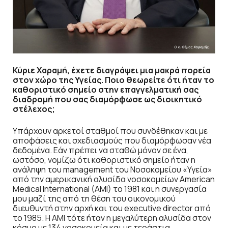
Κύριε Χαραμή, έχετε διαγράψει μια μακρά πο
ρεία
στον χώρο της Υγείας. Ποιο θεωρείτε ότι ήταν
το
καθοριστικό σημείο στην επαγγελματική σας
δι
αδρομή που σας διαμόρφωσε ως διοικητικό
στέ
λεχος;
Υπάρχουν αρκετοί σταθμοί που συνδέθηκαν και με
αποφάσεις και σχεδιασμούς που διαμόρφωσαν νέα
δεδομένα. Εάν πρέπει να σταθώ μόνον σε ένα,
ωστόσο, νομίζω ότι καθοριστικό σημείο ήταν η
ανάληψη του management του Νοσοκομείου «Υγεία»
από την αμερικανική αλυσίδα νοσοκομείων American
Medical International (AMI) το 1981 και η συνεργασία
μου μαζί της από τη θέση του οικονομικού
διευθυντή στην αρχή και του executive director από
το 1985. Η ΑΜΙ τότε ήταν η μεγαλύτερη αλυσίδα στον
κόσμο με 134 νοσοκομεία και με τεράστια