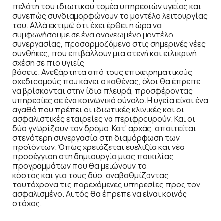
πελάτη του ιδιωτικού τομέα υπηρεσιών υγείας και
συνεπώς συνδιαμορφώνουν το μοντέλο λειτουργίας
του. Αλλά εκτιμώ ότι έχει έρθει η ώρα να
συμφωνήσουμε σε ένα ανανεωμένο μοντέλο
συνεργασίας, προσαρμοζόμενο στις σημερινές νέες
συνθήκες, που επιβάλλουν μια στενή και ειλικρινή
σχέση σε πιο υγιείς
βάσεις. Ανεξάρτητα από τους επιχειρηματικούς
σχεδιασμούς που κάνει ο καθένας, όλοι θα έπρεπε
να βρίσκονται στην ίδια πλευρά, προσφέροντας
υπηρεσίες σε ένα κοινωνικό σύνολο. Η υγεία είναι ένα
αγαθό που πρέπει οι ιδιωτικές κλινικές και οι
ασφαλιστικές εταιρείες να περιφρουρούν. Και οι
δύο γνωρίζουν τον δρόμο. Κατ’ αρχάς, απαιτείται
στενότερη συνεργασία στη διαμόρφωση των
προϊόντων. Όπως χρειάζεται ευελιξία και νέα
προσέγγιση στη δημιουργία μιας ποικιλίας
προγραμμάτων που θα μειώνουν το
κόστος και για τους δύο, αναβαθμίζοντας
ταυτόχρονα τις παρεχόμενες υπηρεσίες προς τον
ασφαλισμένο. Αυτός θα έπρεπε να είναι κοινός
στόχος.