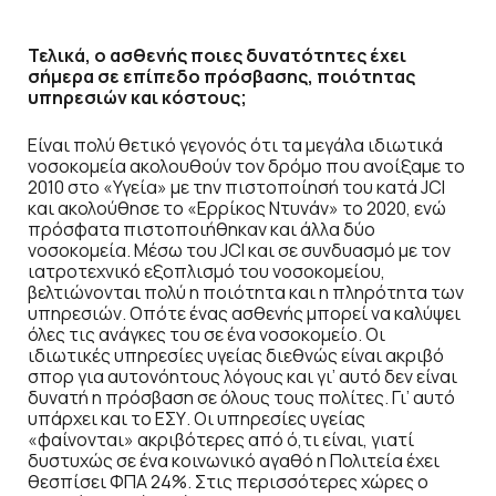
Τελικά, ο ασθενής ποιες δυνατότητες έχει
σήμερα σε επίπεδο πρόσβασης, ποιότητας
υπηρεσιών και κόστους;
Είναι πολύ θετικό γεγονός ότι τα μεγάλα ιδιωτικά
νοσοκομεία ακολουθούν τον δρόμο που ανοίξαμε το
2010 στο «Υγεία» με την πιστοποίησή του κατά JCI
και ακολούθησε το «Ερρίκος Ντυνάν» το 2020, ενώ
πρόσφατα πιστοποιήθηκαν και άλλα δύο
νοσοκομεία. Μέσω του JCI και σε συνδυασμό με τον
ιατροτεχνικό εξοπλισμό του νοσοκομείου,
βελτιώνονται πολύ η ποιότητα και η πληρότητα των
υπηρεσιών. Οπότε ένας ασθενής μπορεί να καλύψει
όλες τις ανάγκες του σε ένα νοσοκομείο. Οι
ιδιωτικές υπηρεσίες υγείας διεθνώς είναι ακριβό
σπορ για αυτονόητους λόγους και γι’ αυτό δεν είναι
δυνατή η πρόσβαση σε όλους τους πολίτες. Γι’ αυτό
υπάρχει και το ΕΣΥ. Οι υπηρεσίες υγείας
«φαίνονται» ακριβότερες από ό,τι είναι, γιατί
δυστυχώς σε ένα κοινωνικό αγαθό η Πολιτεία έχει
θεσπίσει ΦΠΑ 24%. Στις περισσότερες χώρες ο