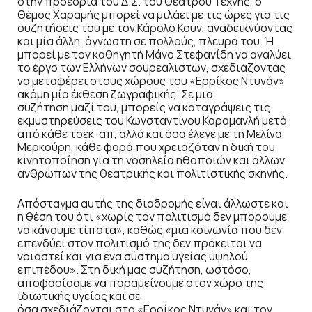
στην προεδρία του Δ.Σ. του Θεάτρου Τέχνης, ο
Θέμος Χαραμής μπορεί να μιλάει με τις ώρες για τις
συζητήσεις του με τον Κάρολο Κουν, αναδεικνύοντας
και μία άλλη, άγνωστη σε πολλούς, πλευρά του. Ή
μπορεί με τον καθηγητή Μάνο Στεφανίδη να αναλύει
το έργο των Ελλήνων σουρεαλιστών, σχεδιάζοντας
να μεταφέρει στους χώρους του «Ερρίκος Ντυνάν»
ακόμη μία έκθεση ζωγραφικής. Σε μια
συζήτηση μαζί του, μπορείς να καταγράψεις τις
εκμυστηρεύσεις του Κωνσταντίνου Καραμανλή μετά
από κάθε τσεκ-απ, αλλά και όσα έλεγε με τη Μελίνα
Μερκούρη, κάθε φορά που χρειαζόταν η δική του
κινητοποίηση για τη νοσηλεία ηθοποιών και άλλων
ανθρώπων της θεατρικής και πολιτιστικής σκηνής.
Απόσταγμα αυτής της διαδρομής είναι άλλωστε και
η θέση του ότι «χωρίς τον πολιτισμό δεν μπορούμε
να κάνουμε τίποτα», καθώς «μια κοινωνία που δεν
επενδύει στον πολιτισμό της δεν πρόκειται να
νοιαστεί και για ένα σύστημα υγείας υψηλού
επιπέδου». Στη δική μας συζήτηση, ωστόσο,
αποφασίσαμε να παραμείνουμε στον χώρο της
ιδιωτικής υγείας και σε
όσα σχεδιάζονται στο «Ερρίκος Ντυνάν» και τον