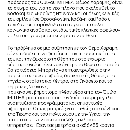
πρόεδρος του Ομίλου IMITHEA, Θέμος Χαραμής, δίνει
το στίγμα του για το νέο πλάνο που ακολουθεί το
Νοσοκομείο «Ερρίκος Ντυνάν» και οι άλλες κλινικές
του ομίλου (σε Θεσσαλονίκη, Κοζάνη και Ρόδο),
τονίζοντας παράλληλα ότι η υγεία αποτελεί
κοινωνικό αγαθό και οι ιδιωτικές κλινικές οφείλουν
να λειτουργούν με επίκεντρο τον ασθενή.
Το πρόβλημα σε μια συζήτηση με τον Θέμο Χαραμή,
εάν επιδιώκεις να φωτίσεις την προσωπικότητά
του και την ξεχωριστή θέση του στο εγχώριο
σύστημα υγείας, έχει να κάνει με το θέμα στο οποίο
θα εστιάσεις. Μπορείς να επικεντρωθείς στην
πορεία του σε κορυφαίες διοικητικές θέσεις στο
«Υγεία», στο Ιατρικό Κέντρο, στο Ωνάσειο και το
«Ερρίκος Ντυνάν»,
που ανοίγει βηματισμό πλέον μέσα από τον Όμιλο
IMITHEA, μια πορεία που συνδυάστηκε με μεγάλα
αναπτυξιακά προγράμματα και σημαντικές
αφετηρίες. Όπως μπορείς να σταθείς στη σύνδεση
της Τέχνης και του πολιτισμού με την Υγεία, την
οποία όχι μόνον έχει επιδιώξει, αλλά και
υπηρετήσει. Έχοντας μετρήσει σχεδόν 35 χρόνια