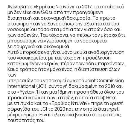
Ανέλαβα το «Ερρίκος Ντυνάν» το 2017, το οποίο ακό
μη δεν είχε συνέλθει από την προηγούμενη
διοικητική και οικονομική δοκιμασία. Το πρώτο
στοίχημα ήταν να ξαναστήσω την αξιοπιστία του
νοσοκομείου τόσο στα μάτια των γιατρών όσο και
των ασθενών. Ταυτόχρονα, να πείσω τον μέτοχο ότι
μπορούσαμε να «γυρίσουμε» το νοσοκομείο
λειτουργικά και οικονομικά.
Αυτό μπορούσε να γίνει μόνο με μία αναδιοργάνωση
του νοσοκομείου, με ταυτόχρονη προσέλκυση
καταξιωμένων ιατρών, πέραν των ήδη υπαρχόντων.
Και ο τρόπος ήταν μόνο ένας, η διαπίστευση όλων
των
υπηρεσιών του νοσοκομείου κατά Joint Commission
International (JCI), συνταγή δοκιμασμένη το 2010 και
στο «Υγεία». Ήταν μία 18μηνη προσπάθεια όλου του
προσωπικού και των ιατρών, η οποία στέφθηκε
με επιτυχία και το «Ερρίκος Ντυνάν» πήρε τη χρυσή
σφραγίδα του JCI το 2020 και την οποία διατηρεί
μέχρι σήμερα. Είναι πλέον ένα βασικό στοιχείο της
ταυτότητάς του.