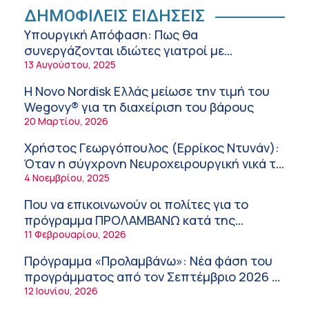
Ειρήνη Ζίγκιρη (Ερρίκος Ντυνάν): H θερμική
ΔΗΜΟΦΙΛΕΙΣ ΕΙΔΗΣΕΙΣ
καταπόνηση στους ηλικιωμένους
Υπουργική Απόφαση: Πως θα
εργαζόμενους
6:11 πμ
συνεργάζονται ιδιώτες γιατροί με
νοσοκομεία του δημοσίου συστήματος
13 Αυγούστου, 2025
Σύσκεψη στον ΕΟΦ για την ομαλή
υγείας
λειτουργία της εφοδιαστικής αλυσίδας των
Η Novo Nordisk Ελλάς μείωσε την τιμή του
φαρμάκων στη διάρκεια του καλοκαιριού
12:08 μμ
Wegovy® για τη διαχείριση του βάρους
20 Μαρτίου, 2026
Μιχάλης Τάτσης, Insurance & Healthcare
Analyst, διευθυντής Επιχειρηματικής
Χρήστος Γεωργόπουλος (Ερρίκος Ντυνάν):
Ανάπτυξης Ομίλου HHG
11:54 πμ
Όταν η σύγχρονη Νευροχειρουργική νικά το
φόβο!
4 Νοεμβρίου, 2025
Kavita Patel: Ένα στα πέντε καινοτόμα
φάρμακα φτάνει τελικά στην Ελλάδα
Που να επικοινωνούν οι πολίτες για το
9:21 πμ
πρόγραμμα ΠΡΟΛΑΜΒΑΝΩ κατά της
παχυσαρκίας
11 Φεβρουαρίου, 2026
Υπάρχει τελικά «δίαιτα θυρεοειδούς»; Τι
λέει η επιστήμη για τη διατροφή και τα
Πρόγραμμα «Προλαμβάνω»: Νέα φάση του
συμπληρώματα
7:38 πμ
προγράμματος από τον Σεπτέμβριο 2026 –
Δωρεάν προληπτικές εξετάσεις έως το
12 Ιουνίου, 2026
Πυρκαγιά στη Δυτική Αττική: Οι κίνδυνοι για
2030