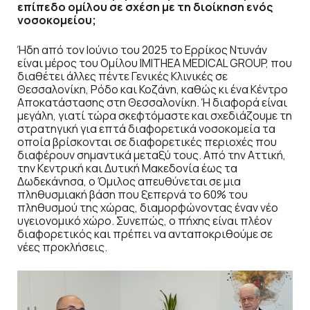
επίπεδο ομίλου σε σχέση με τη διοίκηση ενός
νοσοκομείου;
Ήδη από τον Ιούνιο του 2025 το Eρρίκος Ντυνάν
είναι μέρος του Ομίλου IMITHEA MEDICAL GROUP, που
διαθέτει άλλες πέντε Γενικές Κλινικές σε
Θεσσαλονίκη, Ρόδο και Κοζάνη, καθώς κι ένα Κέντρο
Αποκατάστασης στη Θεσσαλονίκη. Ή διαφορά είναι
μεγάλη, γιατί τώρα σκεφτόμαστε και σχεδιάζουμε τη
στρατηγική για επτά διαφορετικά νοσοκομεία τα
οποία βρίσκονται σε διαφορετικές περιοχές που
διαφέρουν σημαντικά μεταξύ τους. Από την Αττική,
την Κεντρική και Δυτική Μακεδονία έως τα
Δωδεκάνησα, ο Όμιλος απευθύνεται σε μια
πληθυσμιακή βάση που ξεπερνά το 60% του
πληθυσμού της χώρας, διαμορφώνοντας έναν νέο
υγειονομικό χώρο. Συνεπώς, ο πήχης είναι πλέον
διαφορετικός και πρέπει να ανταποκριθούμε σε
νέες προκλήσεις.