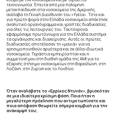
τεχνογνωσία. Έπειτα από μία πολύμηνη
μετεκπαίδευση στα νοσοκομεία της Αμερικής,
ανέλαβα τη Γενική Διεύθυνση του «Υγεία». Τότε και
για πρώτη φορά στην Ελλάδα νοσοκομείο απέκτησε
αναλυτικό οργανόγραμμα και γραπτές διαδικασίες
για όλες τις λειτουργίες του. Ταυτόχρονα,
εφαρμόσαμε πρωτόγνωρα για την Ελλάδα συστήμα
τα οργάνωσης και διαχείρισης. Αυτές οι πρώτες
διαδικασίες αποτέλεσαν τη «μαγιά» για να
χρησιμοποιηθούν αργότερα και σε άλλα ιδιωτικά
νοσοκομεία. Τεράστια εμπειρία ήταν και η
συμμετοχή μου στη διεθνή ομάδα της ΑΜΙ για το
εξαρχής στήσιμο νοσοκομείων στη Βαρκελώνη, στη
Λοζάνη, στη Ζυρίχη και το Λονδίνο.
Όταν αναλάβατε το «Ερρίκος Ντυνάν», βρισκό
ταν
σε μια ιδιαίτερα κρίσιμη φάση. Ποια ήταν η
μεγαλύτερη πρόκληση που αντιμετωπίσατε και
ποια απόφαση θεωρείτε σήμερα κομβική για την
ανάκαμψή του;