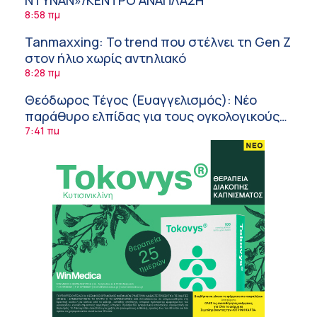
ΝΤΥΝΑΝ»/ΚΕΝΤΡΟ ΑΝΑΠΛΑΣΗ
8:58 πμ
Tanmaxxing: To trend που στέλνει τη Gen Z
στον ήλιο χωρίς αντηλιακό
8:28 πμ
Θεόδωρος Τέγος (Ευαγγελισμός): Νέο
παράθυρο ελπίδας για τους ογκολογικούς
ασθενείς μέσω κλινικών δοκιμών
7:41 πμ
Ασφάλεια στο νερό: 8 χρήσιμες οδηγίες
από τον Ελληνικό Ερυθρό Σταυρό
7:03 πμ
Μαρίνα Ραυτοπούλου (ΙΑΤΡΙΚΟ ΚΕΝΤΡΟ):
Εκπαίδευση στον διαβήτη – Ένας πυλώνας
της σύγχρονης φροντίδας
6:56 πμ
Αθανάσιος Μανώλης (Metropolitan
Hospital): Καρδιοπαθείς και καλοκαίρι –
Διακοπές με ασφάλεια
6:20 πμ