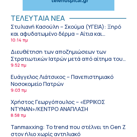
ΤΕΛΕΥΤΑΙΑ ΝΕΑ
Στυλιανή Κασούλη – Σκούμα (ΥΓΕΙΑ): Ξηρό
και αφυδατωμένο δέρμα – Αίτια και
αντιμετώπιση
10:14 πμ
Διευθέτηση των αποζημιώσεων των
Στρατιωτικών Ιατρών μετά από αίτημα του
ΙΣΑ
9:52 πμ
Ευάγγελος Λιάτσικος – Πανεπιστημιακό
Νοσοκομείο Πατρών
9:03 πμ
Χρήστος Γεωργόπουλος – «ΕΡΡΙΚΟΣ
ΝΤΥΝΑΝ»/ΚΕΝΤΡΟ ΑΝΑΠΛΑΣΗ
8:58 πμ
Tanmaxxing: To trend που στέλνει τη Gen Z
στον ήλιο χωρίς αντηλιακό