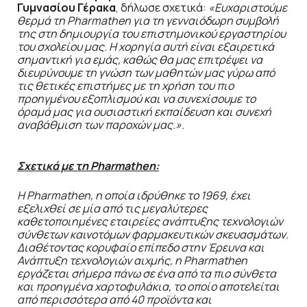
Γυμνασίου Γέρακα
, δήλωσε σχετικά:
«Ευχαριστούμε
θερμά τη
Pharmathen
για τη γενναιόδωρη συμβολή
της στη δημιουργία του επιστημονικού εργαστηρίου
του σχολείου μας. Η χορηγία αυτή είναι εξαιρετικά
σημαντική για εμάς, καθώς θα μας επιτρέψει να
διευρύνουμε τη γνώση των μαθητών μας γύρω από
τις θετικές επιστήμες με τη χρήση του πιο
προηγμένου εξοπλισμού και να συνεχίσουμε το
όραμά μας για ουσιαστική εκπαίδευση και συνεχή
αναβάθμιση των παροχών μας.».
Σχετικά με τη Pharmathen:
Η Pharmathen
, η οποία ιδρύθηκε το 1969, έχει
εξελιχθεί σε μία από τις μεγαλύτερες
καθετοποιημένες εταιρείες ανάπτυξης τεχνολογιών
σύνθετων καινοτόμων φαρμακευτικών σκευασμάτων.
Διαθέτοντας κορυφαίο επίπεδο στην Έρευνα και
Ανάπτυξη τεχνολογιών αιχμής, η Pharmathen
εργάζεται σήμερα πάνω σε ένα από τα πιο σύνθετα
και προηγμένα χαρτοφυλάκια, το οποίο αποτελείται
από περισσότερα από 40 προϊόντα και