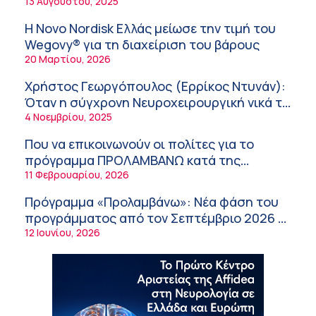
νοσοκομεία του δημοσίου συστήματος
13 Αυγούστου, 2025
Σύσκεψη στον ΕΟΦ για την ομαλή
υγείας
λειτουργία της εφοδιαστικής αλυσίδας των
Η Novo Nordisk Ελλάς μείωσε την τιμή του
φαρμάκων στη διάρκεια του καλοκαιριού
12:08 μμ
Wegovy® για τη διαχείριση του βάρους
20 Μαρτίου, 2026
Μιχάλης Τάτσης, Insurance & Healthcare
Analyst, διευθυντής Επιχειρηματικής
Χρήστος Γεωργόπουλος (Ερρίκος Ντυνάν):
Ανάπτυξης Ομίλου HHG
11:54 πμ
Όταν η σύγχρονη Νευροχειρουργική νικά το
φόβο!
4 Νοεμβρίου, 2025
Kavita Patel: Ένα στα πέντε καινοτόμα
φάρμακα φτάνει τελικά στην Ελλάδα
Που να επικοινωνούν οι πολίτες για το
9:21 πμ
πρόγραμμα ΠΡΟΛΑΜΒΑΝΩ κατά της
παχυσαρκίας
11 Φεβρουαρίου, 2026
Υπάρχει τελικά «δίαιτα θυρεοειδούς»; Τι
λέει η επιστήμη για τη διατροφή και τα
Πρόγραμμα «Προλαμβάνω»: Νέα φάση του
συμπληρώματα
7:38 πμ
προγράμματος από τον Σεπτέμβριο 2026 –
Δωρεάν προληπτικές εξετάσεις έως το
12 Ιουνίου, 2026
Πυρκαγιά στη Δυτική Αττική: Οι κίνδυνοι για
2030
τη δημόσια υγεία
7:16 πμ
Metropolitan Hospital: Στο επίκεντρο των
εξελίξεων για την Τεχνητή Νοημοσύνη και