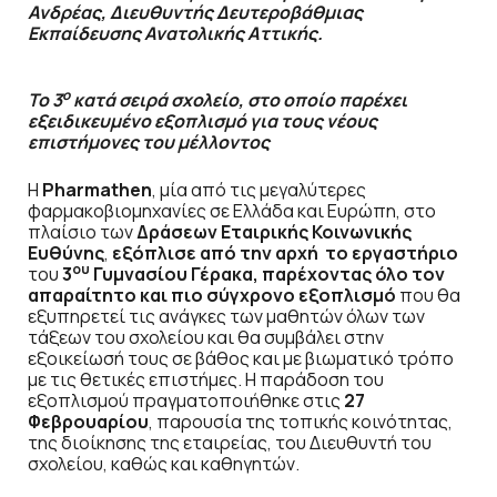
Ανδρέας, Διευθυντής Δευτεροβάθμιας
Εκπαίδευσης Ανατολικής Αττικής.
ο
Το 3
κατά σειρά σχολείο, στο οποίο παρέχει
εξειδικευμένο εξοπλισμό για τους νέους
επιστήμονες του μέλλοντος
Η
Pharmathen
, μία από τις μεγαλύτερες
φαρμακοβιομηχανίες σε Ελλάδα και Ευρώπη, στο
πλαίσιο των
Δράσεων Εταιρικής Κοινωνικής
Ευθύνης
,
εξόπλισε από την αρχή
το
εργαστήριο
ου
του
3
Γυμνασίου Γέρακα, παρέχοντας όλο τον
απαραίτητο και πιο σύγχρονο εξοπλισμό
που θα
εξυπηρετεί τις ανάγκες των μαθητών όλων των
τάξεων του σχολείου και θα συμβάλει στην
εξοικείωσή τους σε βάθος και με βιωματικό τρόπο
με τις θετικές επιστήμες. Η παράδοση του
εξοπλισμού πραγματοποιήθηκε στις
27
Φεβρουαρίου
, παρουσία της τοπικής κοινότητας,
της διοίκησης της εταιρείας, του Διευθυντή του
σχολείου, καθώς και καθηγητών.