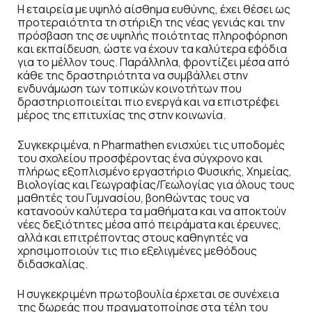
Η εταιρεία με υψηλό αίσθημα ευθύνης, έχει θέσει ως
προτεραιότητα τη στήριξη της νέας γενιάς και την
πρόσβαση της σε υψηλής ποιότητας πληροφόρηση
και εκπαίδευση, ώστε να έχουν τα καλύτερα εφόδια
για το μέλλον τους. Παράλληλα, φροντίζει μέσα από
κάθε της δραστηριότητα να συμβάλλει στην
ενδυνάμωση των τοπικών κοινοτήτων που
δραστηριοποιείται πιο ενεργά και να επιστρέφει
μέρος της επιτυχίας της στην κοινωνία.
Συγκεκριμένα, η Pharmathen ενισχύει τις υποδομές
του σχολείου προσφέροντας ένα σύγχρονο και
πλήρως εξοπλισμένο εργαστήριο Φυσικής, Χημείας,
Βιολογίας και Γεωγραφίας/Γεωλογίας για όλους τους
μαθητές του Γυμνασίου, βοηθώντας τους να
κατανοούν καλύτερα τα μαθήματα και να αποκτούν
νέες δεξιότητες μέσα από πειράματα και έρευνες,
αλλά και επιτρέποντας στους καθηγητές να
χρησιμοποιούν τις πιο εξελιγμένες μεθόδους
διδασκαλίας.
Η συγκεκριμένη πρωτοβουλία έρχεται σε συνέχεια
της δωρεάς που πραγματοποίησε στα τέλη του