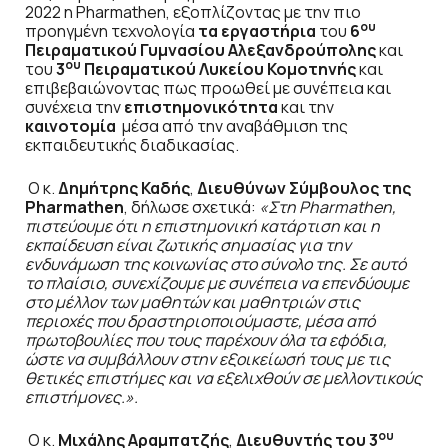
2022 η Pharmathen, εξοπλίζοντας με την πιο
ου
προηγμένη τεχνολογία
τα
εργαστήρια
του
6
Πειραματικού Γυμνασίου Αλεξανδρούπολης
και
ου
του
3
Πειραματικού Λυκείου Κομοτηνής
και
επιβεβαιώνοντας πως προωθεί με συνέπεια και
συνέχεια την
επιστημονικότητα
και την
καινοτομία
μέσα από την αναβάθμιση της
εκπαιδευτικής διαδικασίας.
Ο κ.
Δημήτρης
Καδής
,
Διευθύνων Σύμβουλος της
Pharmathen
, δήλωσε σχετικά:
«Στη Pharmathen,
πιστεύουμε ότι η επιστημονική κατάρτιση και η
εκπαίδευση είναι ζωτικής σημασίας για την
ενδυνάμωση της κοινωνίας στο σύνολο της. Σε αυτό
το πλαίσιο, συνεχίζουμε με συνέπεια να επενδύουμε
στο μέλλον των μαθητών και μαθητριών στις
περιοχές που δραστηριοποιούμαστε, μέσα από
πρωτοβουλίες που τους παρέχουν όλα τα εφόδια,
ώστε να συμβάλλουν στην εξοικείωσή τους με τις
θετικές επιστήμες και να εξελιχθούν σε μελλοντικούς
επιστήμονες.».
ου
Ο κ.
Μιχάλης Αραμπατζής
,
Διευθυντής του 3