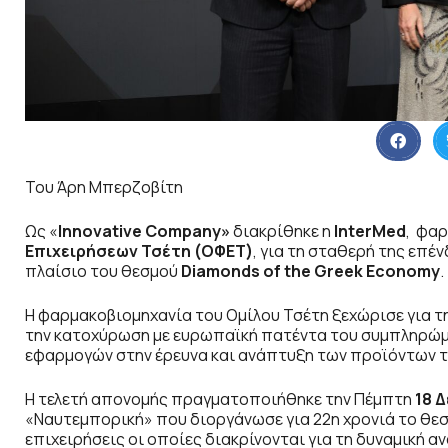
Του Άρη Μπερζοβίτη
Ως «
Innovative Company
»
διακρίθηκε η
InterMed
, φα
Επιχειρήσεων Τσέτη (ΟΦΕΤ)
, για τη σταθερή της επέ
πλαίσιο του θεσμού
Diamonds of the Greek Economy
.
Η φαρμακοβιομηχανία του Ομίλου Τσέτη ξεχώρισε για τη
την κατοχύρωση με ευρωπαϊκή πατέντα του συμπληρώμα
εφαρμογών στην έρευνα και ανάπτυξη των προϊόντων τ
Η τελετή απονομής πραγματοποιήθηκε την Πέμπτη
18 
«Ναυτεμπορική» που διοργάνωσε για 22η χρονιά το θεσ
επιχειρήσεις οι οποίες διακρίνονται για τη δυναμική α