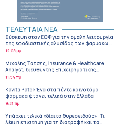
ΤΕΛΕΥΤΑΙΑ ΝΕΑ
Σύσκεψη στον ΕΟΦ για την ομαλή λειτουργία
της εφοδιαστικής αλυσίδας των φαρμάκων
στη διάρκεια του καλοκαιριού
12:08 μμ
Μιχάλης Τάτσης, Insurance & Healthcare
Analyst, διευθυντής Επιχειρηματικής
Ανάπτυξης Ομίλου HHG
11:54 πμ
Kavita Patel: Ένα στα πέντε καινοτόμα
φάρμακα φτάνει τελικά στην Ελλάδα
9:21 πμ
Υπάρχει τελικά «δίαιτα θυρεοειδούς»; Τι
λέει η επιστήμη για τη διατροφή και τα