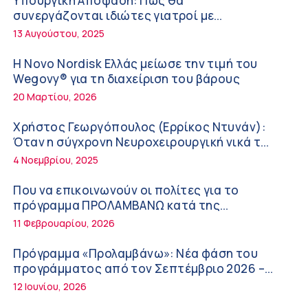
Υπουργική Απόφαση: Πως θα
ΚΥ Σοφάδων
συνεργάζονται ιδιώτες γιατροί με
Πόσο μας επηρεάζει ο ύπνος με ανεμιστήρα
νοσοκομεία του δημοσίου συστήματος
13 Αυγούστου, 2025
ή air-condition το καλοκαίρι
υγείας
11:34 πμ
Η Novo Nordisk Ελλάς μείωσε την τιμή του
Wegovy® για τη διαχείριση του βάρους
Randy Schekman, Νομπελίστας Ιατρικής:
20 Μαρτίου, 2026
«Σε πέντε χρόνια μπορεί να έχουμε
θεραπεία που αναστέλλει την εξέλιξη του
9:24 πμ
Χρήστος Γεωργόπουλος (Ερρίκος Ντυνάν):
Πάρκινσον»
Όταν η σύγχρονη Νευροχειρουργική νικά το
Αντώνης Βουκλαρής – «ΕΡΡΙΚΟΣ ΝΤΥΝΑΝ»
φόβο!
4 Νοεμβρίου, 2025
9:18 πμ
Που να επικοινωνούν οι πολίτες για το
Πώς να προλάβετε και να αντιμετωπίσετε
πρόγραμμα ΠΡΟΛΑΜΒΑΝΩ κατά της
τη διάρροια των ταξιδιωτών
παχυσαρκίας
11 Φεβρουαρίου, 2026
8:30 πμ
Πρόγραμμα «Προλαμβάνω»: Νέα φάση του
Ευμενής Καραφυλλίδης (Metropolitan
προγράμματος από τον Σεπτέμβριο 2026 –
General): Γιατί η διατροφή πρέπει να
Δωρεάν προληπτικές εξετάσεις έως το 2030
12 Ιουνίου, 2026
καθοδηγείται από κλινικό διαιτολόγο;
7:37 πμ