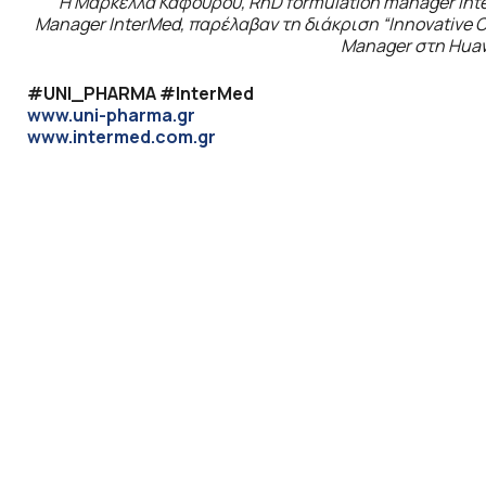
Η Μαρκέλλα Καφούρου,
RnD
formulation
manager
Int
Manager
InterMed
, παρέλαβαν τη διάκριση “
Innovative
C
Manager
στη
Hua
#UNI_PHARMA #InterMed
www.uni-pharma.gr
www.intermed.com.gr