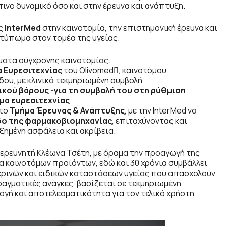
ινο δυναμικό όσο και στην έρευνα και ανάπτυξη.
ης
InterMed
στην καινοτομία, την επιστημονική έρευνα και
οτύπωμα στον τομέα της υγείας.
ματα σύγχρονης καινοτομίας.
 Ευρεσιτεχνίας
του Olivomed, καινοτόμου
υ, με κλινικά τεκμηριωμένη συμβολή
κού βάρους -για τη συμβολή του στη ρύθμιση
μα ευρεσιτεχνίας
.
το
Τμήμα Έρευνας & Ανάπτυξης
, με την InterMed να
άδο της φαρμακοβιομηχανίας
, επιταχύνοντας και
ημένη ασφάλεια και ακρίβεια.
 ερευνητή Κλέωνα Τσέτη, με όραμα την προαγωγή της
α καινοτόμων προϊόντων, εδώ και 30 χρόνια συμβάλλει
ρινών και ειδικών καταστάσεων υγείας που απασχολούν
αγματικές ανάγκες, βασίζεται σε τεκμηριωμένη
γή και αποτελεσματικότητα για τον τελικό χρήστη,