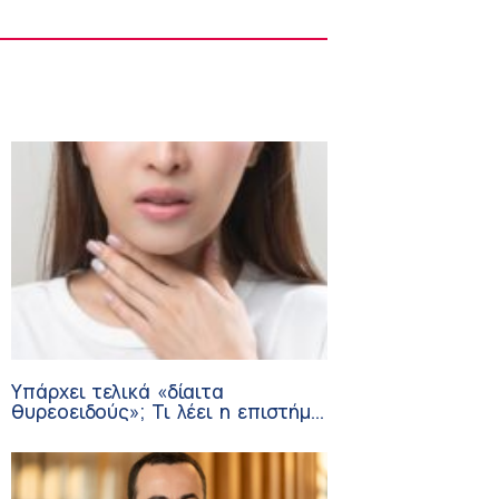
Στους Φούρνους η 230η Αποστολή των
Κινητών Ιατρικών Μονάδων (ΚΙΜ)
8:06 πμ
Υπάρχει τελικά «δίαιτα
θυρεοειδούς»; Τι λέει η επιστήμη
για τη διατροφή και τα
συμπληρώματα