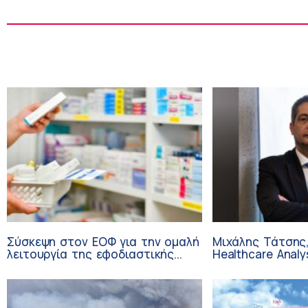
Σύσκεψη στον ΕΟΦ για την ομαλή
Μιχάλης Τάτσης,
λειτουργία της εφοδιαστικής
Healthcare Analy
αλυσίδας των φαρμάκων στη
Επιχειρηματικής
διάρκεια του καλοκαιριού
Ομίλου HHG