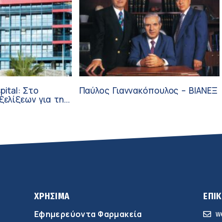
pital: Στο
Παύλος Γιαννακόπουλος – ΒΙΑΝΕΞ
ξεων για την
ύνη και την
ΧΡΗΣΙΜΑ
ΕΠΙ
Εφημερεύοντα Φαρμακεία
w