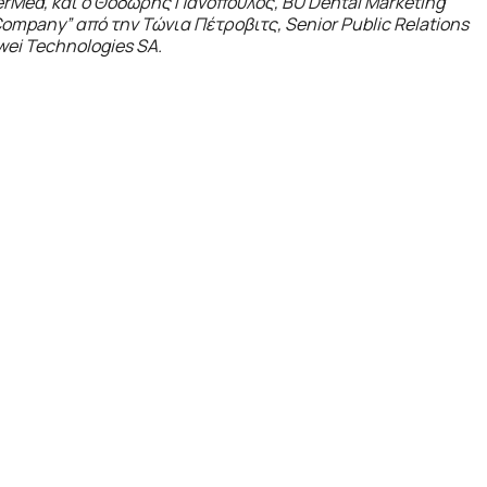
erMed
, και ο Θοδωρής Πανόπουλος,
BU
Dental
Marketing
ompany
” από την Τώνια Πέτροβιτς,
Senior
Public
Relations
wei
Technologies
SA
.