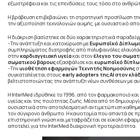
εξωστρέφεια και τις επενδύσεις τους τόσο στο ανθρώπ
Η βράβευση επιβεβαιώνει τη στρατηγική προσήλωση τ
την αξιοποίηση τεχνολογιών αιχμής, με ουσιαστικό απ
Η διάκριση βασίστηκε σε δύο χαρακτηριστικά παραδείγ
-Την ανάπτυξη και κατοχύρωση με
Ευρωπαϊκό Δίπλωμα
συμπληρώματος διατροφής από πολυφαινόλες ελαιολάδο
στην
καρδιαγγειακή υγεία
και στον
έλεγχο του σωματι
σωματικού βάρους
εξασφάλισε και
ευρωπαϊκό δίπλω
-Την
υιοθέτηση εφαρμογών Τεχνητής Νοημοσύνης
σ
συγκαταλέγεται στους
early adopters της ΑΙ στον κλ
βελτιστοποιώντας την ανάπτυξη νέων συνθέσεων με αυξ
H InterMed ιδρύθηκε το 1996, από τον φαρμακοποιό και
υγείας και της ποιότητας ζωής. Μέσα από τη δημιουργί
ουσιαστικά στην αποτελεσματική αντιμετώπιση καθημε
τον σύγχρονο άνθρωπο. H καινοτομία που απαντά σε πρ
επιστημονική γνώση και μεταφράζεται σε εύκολη εφαρμο
αποτελεί για την InterMed διαχρονική προτεραιότητα.