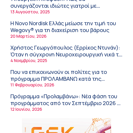
εργαζόμενους
6:11 πμ
συνεργάζονται ιδιώτες γιατροί με
νοσοκομεία του δημοσίου συστήματος
13 Αυγούστου, 2025
Σύσκεψη στον ΕΟΦ για την ομαλή
υγείας
λειτουργία της εφοδιαστικής αλυσίδας των
Η Novo Nordisk Ελλάς μείωσε την τιμή του
φαρμάκων στη διάρκεια του καλοκαιριού
12:08 μμ
Wegovy® για τη διαχείριση του βάρους
20 Μαρτίου, 2026
Μιχάλης Τάτσης, Insurance & Healthcare
Analyst, διευθυντής Επιχειρηματικής
Χρήστος Γεωργόπουλος (Ερρίκος Ντυνάν):
Ανάπτυξης Ομίλου HHG
11:54 πμ
Όταν η σύγχρονη Νευροχειρουργική νικά το
φόβο!
4 Νοεμβρίου, 2025
Kavita Patel: Ένα στα πέντε καινοτόμα
φάρμακα φτάνει τελικά στην Ελλάδα
Που να επικοινωνούν οι πολίτες για το
9:21 πμ
πρόγραμμα ΠΡΟΛΑΜΒΑΝΩ κατά της
παχυσαρκίας
11 Φεβρουαρίου, 2026
Υπάρχει τελικά «δίαιτα θυρεοειδούς»; Τι
λέει η επιστήμη για τη διατροφή και τα
Πρόγραμμα «Προλαμβάνω»: Νέα φάση του
συμπληρώματα
7:38 πμ
προγράμματος από τον Σεπτέμβριο 2026 –
Δωρεάν προληπτικές εξετάσεις έως το
12 Ιουνίου, 2026
Πυρκαγιά στη Δυτική Αττική: Οι κίνδυνοι για
2030
τη δημόσια υγεία
7:16 πμ