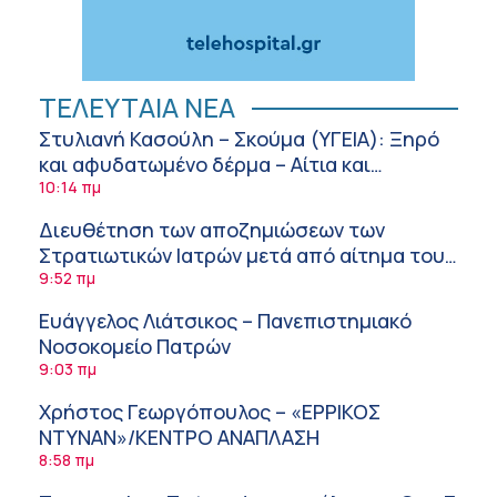
ΤΕΛΕΥΤΑΙΑ ΝΕΑ
Στυλιανή Κασούλη – Σκούμα (ΥΓΕΙΑ): Ξηρό
και αφυδατωμένο δέρμα – Αίτια και
αντιμετώπιση
10:14 πμ
Διευθέτηση των αποζημιώσεων των
Στρατιωτικών Ιατρών μετά από αίτημα του
ΙΣΑ
9:52 πμ
Ευάγγελος Λιάτσικος – Πανεπιστημιακό
Νοσοκομείο Πατρών
9:03 πμ
Χρήστος Γεωργόπουλος – «ΕΡΡΙΚΟΣ
ΝΤΥΝΑΝ»/ΚΕΝΤΡΟ ΑΝΑΠΛΑΣΗ
8:58 πμ