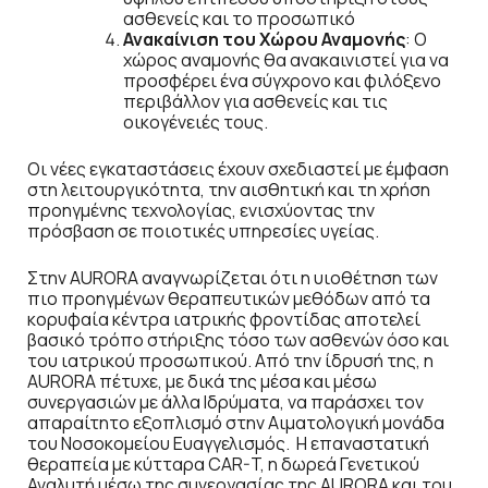
ασθενείς και το προσωπικό
Ανακαίνιση του Χώρου Αναμονής
: O
χώρος αναμονής θα ανακαινιστεί για να
προσφέρει ένα σύγχρονο και φιλόξενο
περιβάλλον για ασθενείς και τις
οικογένειές τους.
Οι νέες εγκαταστάσεις έχουν σχεδιαστεί με έμφαση
στη λειτουργικότητα, την αισθητική και τη χρήση
προηγμένης τεχνολογίας, ενισχύοντας την
πρόσβαση σε ποιοτικές υπηρεσίες υγείας.
Στην AURORA αναγνωρίζεται ότι η υιοθέτηση των
πιο προηγμένων θεραπευτικών μεθόδων από τα
κορυφαία κέντρα ιατρικής φροντίδας αποτελεί
βασικό τρόπο στήριξης τόσο των ασθενών όσο και
του ιατρικού προσωπικού. Από την ίδρυσή της, η
AURORA πέτυχε, με δικά της μέσα και μέσω
συνεργασιών με άλλα Ιδρύματα, να παράσχει τον
απαραίτητο εξοπλισμό στην Αιματολογική μονάδα
του Νοσοκομείου Ευαγγελισμός. Η επαναστατική
θεραπεία με κύτταρα CAR-T, η δωρεά Γενετικού
Αναλυτή μέσω της συνεργασίας της AURORA και του