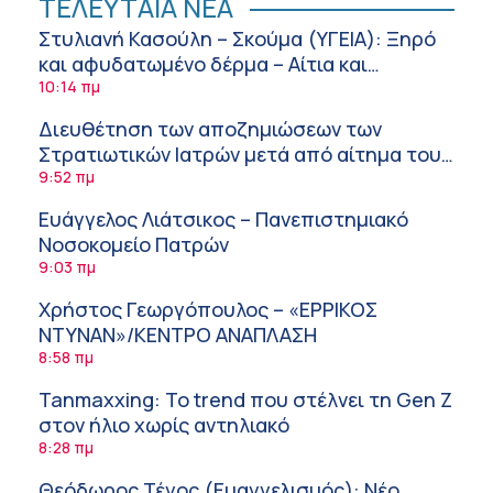
ΤΕΛΕΥΤΑΙΑ ΝΕΑ
Στυλιανή Κασούλη – Σκούμα (ΥΓΕΙΑ): Ξηρό
και αφυδατωμένο δέρμα – Αίτια και
αντιμετώπιση
10:14 πμ
Διευθέτηση των αποζημιώσεων των
Στρατιωτικών Ιατρών μετά από αίτημα του
ΙΣΑ
9:52 πμ
Ευάγγελος Λιάτσικος – Πανεπιστημιακό
Νοσοκομείο Πατρών
9:03 πμ
Χρήστος Γεωργόπουλος – «ΕΡΡΙΚΟΣ
ΝΤΥΝΑΝ»/ΚΕΝΤΡΟ ΑΝΑΠΛΑΣΗ
8:58 πμ
Tanmaxxing: To trend που στέλνει τη Gen Z
στον ήλιο χωρίς αντηλιακό
8:28 πμ
Θεόδωρος Τέγος (Ευαγγελισμός): Νέο