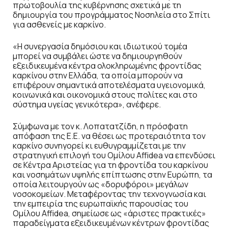
πρωτοβουλία της κυβέρνησης σχετικά με τη
δημιουργία του προγράμματος Νοσηλεία στο Σπίτι
για ασθενείς με καρκίνο.
«Η συνεργασία δημόσιου και ιδιωτικού τομέα
μπορεί να συμβάλει ώστε να δημιουργηθούν
εξειδικευμένα κέντρα ολοκληρωμένης φροντίδας
καρκίνου στην Ελλάδα, τα οποία μπορούν να
επιφέρουν σημαντικά αποτελέσματα υγειονομικά,
κοινωνικά και οικονομικά στους πολίτες και στο
σύστημα υγείας γενικότερα», ανέφερε.
Σύμφωνα με τον κ. Λοπατατζίδη, η πρόσφατη
απόφαση της Ε.Ε. να θέσει ως προτεραιότητα τον
καρκίνο συνηγορεί κι ευθυγραμμίζεται με την
στρατηγική επιλογή του Ομίλου Affidea να επενδύσει
σε Κέντρα Αριστείας για τη φροντίδα του καρκίνου
και νοσημάτων υψηλής επίπτωσης στην Ευρώπη, τα
οποία λειτουργούν ως «δορυφόροι» μεγάλων
νοσοκομείων. Μεταφέροντας την τεχνογνωσία και
την εμπειρία της ευρωπαϊκής παρουσίας του
Ομίλου Affidea, σημείωσε ως «άριστες πρακτικές»
παραδείγματα εξειδικευμένων κέντρων φροντίδας