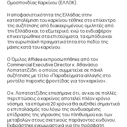
Ομοσπονδίας Καρκίνου (ΕΛΛΟΚ).
Η αποφασιστικότητα της Ελλάδας στην
καταπολέμηση του καρκίνου τέθηκε στο επίκεντρο
της συζήτησης από διακεκριμένους ομιλητές από
την Ελλάδα και το εξωτερικό, ενώ το ενδιαφέρον
επικεντρώθηκε στα επιτεύγματα, τα εμπόδια και
την ευρωπαϊκή πραγματικότητα στο πεδίο της
μάχης κατά του καρκίνου.
Ο Όμιλος Affidea εκπροσωπήθηκε από τον
Commercial Executive Director κ. Αθανάσιο
Λοπατατζίδη, ο οποίος συμμετείχε σε πάνελ
συζήτησης με τίτλο «Παραδείγματα αλλαγής στο
μοντέλο παροχής φροντίδας για τον καρκίνο».
Ο κ. Λοπατατζίδης επεσήμανε ότι, αν και σε πολλές
περιπτώσεις ο καρκίνος αποτελεί πλέον χρόνιο
νόσημα, τα επόμενα 20 χρόνια θα αυξηθεί σημαντικά
ο επιπολασμός του λόγω της συνδυασμένης
επίδρασης της γήρανσης του πληθυσμού και των
μεταβολών στους σχετικούς παράγοντες κινδύνου.
Εκφράστηκε εγκωμιαστικά για την πρόσφατη