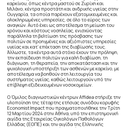
καρκίνου, όπως κέντρα μαστού σε Ζυρίχη και
Μιλάνο, κέντρα προστάτη και ανδρικής υγείας στην
Ουγγαρία, τα οποία παρέχουν εξατομικευμένες και
ολοκληρωμένες υπηρεσίες, σε όλο το εύρος των
αναγκών. Αυτό έχει ως αποτέλεσμα τη μείωση του
χρόνου και κόστους νοσηλείας, ενισχύοντας
παράλληλα τη βελτίωση της πρόσβασης των
πολιτών σε προηγμένες και αξιόπιστες υπηρεσίες
υγείας και κατ’ επέκταση της διαβίωσής τους.
Άλλωστε, τα κέντρα αυτά στόχο έχουν την πρόληψη,
την εκπαίδευση πολιτών για καλή διαβίωση, τη
διάγνωση, τη θεραπεία, την αποκατάσταση και την
ψυχολογική υποστήριξη των ασθενών με καρκίνο, με
αποτέλεσμα να βοηθούν στη λειτουργία του
συστήματος υγείας, καθώς λειτουργούν υπό την
επίβλεψη εξιδεικευμένων νοσοκομείων.
Ο Όμιλος διαγνωστικών κέντρων Affidea στήριξε την
υλοποίηση της τέταρτης ετήσιας συνόδου κορυφής
Economist Impact που πραγματοποιήθηκε την Τρίτη
12 Μαρτίου 2024 στην Αθήνα, υπό την επιστημονική
αιγίδα της Εταιρείας Ογκολόγων Παθολόγων
Ελλάδας (ΕΟΠΕ) και την αιγίδα της Ελληνικής