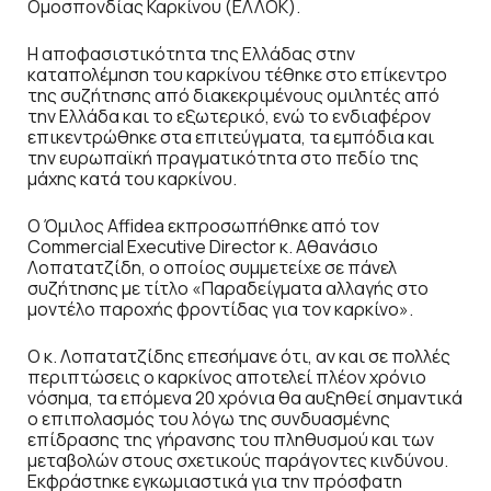
Ομοσπονδίας Καρκίνου (ΕΛΛΟΚ).
Η αποφασιστικότητα της Ελλάδας στην
καταπολέμηση του καρκίνου τέθηκε στο επίκεντρο
της συζήτησης από διακεκριμένους ομιλητές από
την Ελλάδα και το εξωτερικό, ενώ το ενδιαφέρον
επικεντρώθηκε στα επιτεύγματα, τα εμπόδια και
την ευρωπαϊκή πραγματικότητα στο πεδίο της
μάχης κατά του καρκίνου.
Ο Όμιλος Affidea εκπροσωπήθηκε από τον
Commercial Executive Director κ. Αθανάσιο
Λοπατατζίδη, ο οποίος συμμετείχε σε πάνελ
συζήτησης με τίτλο «Παραδείγματα αλλαγής στο
μοντέλο παροχής φροντίδας για τον καρκίνο».
Ο κ. Λοπατατζίδης επεσήμανε ότι, αν και σε πολλές
περιπτώσεις ο καρκίνος αποτελεί πλέον χρόνιο
νόσημα, τα επόμενα 20 χρόνια θα αυξηθεί σημαντικά
ο επιπολασμός του λόγω της συνδυασμένης
επίδρασης της γήρανσης του πληθυσμού και των
μεταβολών στους σχετικούς παράγοντες κινδύνου.
Εκφράστηκε εγκωμιαστικά για την πρόσφατη