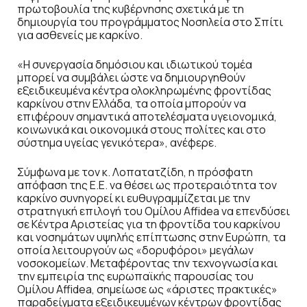
πρωτοβουλία της κυβέρνησης σχετικά με τη
δημιουργία του προγράμματος Νοσηλεία στο Σπίτι
για ασθενείς με καρκίνο.
«Η συνεργασία δημόσιου και ιδιωτικού τομέα
μπορεί να συμβάλει ώστε να δημιουργηθούν
εξειδικευμένα κέντρα ολοκληρωμένης φροντίδας
καρκίνου στην Ελλάδα, τα οποία μπορούν να
επιφέρουν σημαντικά αποτελέσματα υγειονομικά,
κοινωνικά και οικονομικά στους πολίτες και στο
σύστημα υγείας γενικότερα», ανέφερε.
Σύμφωνα με τον κ. Λοπατατζίδη, η πρόσφατη
απόφαση της Ε.Ε. να θέσει ως προτεραιότητα τον
καρκίνο συνηγορεί κι ευθυγραμμίζεται με την
στρατηγική επιλογή του Ομίλου Affidea να επενδύσει
σε Κέντρα Αριστείας για τη φροντίδα του καρκίνου
και νοσημάτων υψηλής επίπτωσης στην Ευρώπη, τα
οποία λειτουργούν ως «δορυφόροι» μεγάλων
νοσοκομείων. Μεταφέροντας την τεχνογνωσία και
την εμπειρία της ευρωπαϊκής παρουσίας του
Ομίλου Affidea, σημείωσε ως «άριστες πρακτικές»
παραδείγματα εξειδικευμένων κέντρων φροντίδας