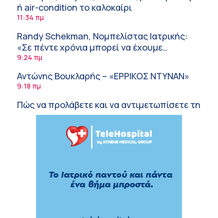
ή air-condition το καλοκαίρι
11:34 πμ
Randy Schekman, Νομπελίστας Ιατρικής:
«Σε πέντε χρόνια μπορεί να έχουμε
θεραπεία που αναστέλλει την εξέλιξη του
9:24 πμ
Πάρκινσον»
Αντώνης Βουκλαρής – «ΕΡΡΙΚΟΣ ΝΤΥΝΑΝ»
9:18 πμ
Πώς να προλάβετε και να αντιμετωπίσετε τη
διάρροια των ταξιδιωτών
8:30 πμ
Ευμενής Καραφυλλίδης (Metropolitan
General): Γιατί η διατροφή πρέπει να
καθοδηγείται από κλινικό διαιτολόγο;
7:37 πμ
Ιωάννης Μπολέτης – ΩΝΑΣΕΙΟ
5:42 πμ
Μητρικός θηλασμός: Η πρώτη επένδυση