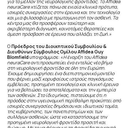
για το μέλλον της νευρολογικής φροντίδας. Το Affidea
neuraCare χτίζεται πάνω σε ενιαία κλινικά πρότυπα,
ισχυρές συνεργασίες στην έρευνα και την τεχνολογία
και μια φιλοσοφία με πρωταγωνιστή τον ασθενή. Τα
κέντρα μας θα προσφέρουν ταχύτερη και
ακριβέστερη διάγνωση, καινοτόμες θεραπείες και
άμεση πρόσβαση σε έρευνα που αλλάζει τη ζωή.»
Ο
Πρόεδρος του Διοικητικού Συμβουλίου &
Διευθύνων Σύμβουλος Ομίλου
Affidea
Guy
Blomfield
υπογράμμισε: «
Η έναρξη του Affidea
neuraCare αντιπροσωπεύει ένα εντελώς νέο βήμα
στη νευρολογική φροντίδα σε όλη την Ευρώπη.
Έχουμε δημιουργήσει ένα διεπιστημονικό μοντέλο
που φέρνει μαζί κορυφαίους ιατρούς παγκόσμιας
εμβέλειας, προηγμένη τεχνολογία και κλινική έρευνα
για να βελτιώσει τα αποτελέσματα και την εμπειρία
των ασθενών. Στο ίδιο μήκος, πιστεύουμε ότι η
πρόοδος στην υγειονομική περίθαλψη προκύπτει από
ισχυρές συνεργασίες δημόσιου και ιδιωτικού τομέα,
της κυβέρνησης, των πανεπιστημίων και των
συλλόγων ασθενών, ώστε να καταστήσουμε την
προηγμένη νευρολογική φροντίδα προσιτή και
βιώσιμη. Με το να φέρνουμε τη φροντίδα πιο κοντά