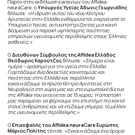
Παρόν στην εκδήλωση εγκαινίων του Affidea
neuraCare, ο
Υπουργός Υγείας Άδωνις Γεωργιάδης
δήλωσε:
«Η ίδρυση αυτού του νέου Κέντρου
Αριστείας στην Ελλάδα ενθαρρύνεται ενεργά από το
Υπουργείο Υγείας, αντικατοπτρίζοντας μια κοινή
δέσμευση για παροχή υψηλότερης ποιότητας
υπηρεσιών υγειονομικής περίθαλψης στους Έλληνες
ασθενείς.»
Ο
Διευθύνων Σύμβουλος της
Affidea
Ελλάδος
Θεόδωρος Καρούτζος
δήλωσε:
«Σήμερα είναι
ημέρα – ορόσημο για την υγεία στην Ελλάδα.
Γιορτάζουμε δύο δεκαετίες καινοτομίας και
ποιότητας στην Ελλάδα και παράλληλα
εγκαινιάζουμε το πρώτο Κέντρο Αριστείας στη
Νευρολογία στη χώρα μας και στο ευρωπαϊκό δίκτυο
της Affidea που εκτείνεται σε 15 χώρες. Η αποστολή
μας παραμένει να φέρνουμε την επιστήμη πιο κοντά
στους ανθρώπους και να χτίζουμε σήμερα, το μέλλον
της υγειονομικής περίθαλψης.»
Ο
Επικεφαλής του
Affidea
neuraCare
Ευρώπης
Μάριος Πολίτης
τόνισε: «
Εγκαινιάζουμε ένα όραμα