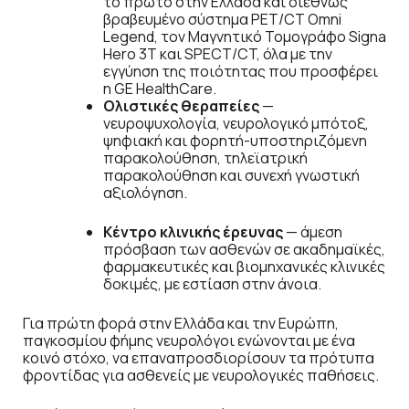
το πρώτο στην Ελλάδα και διεθνώς
βραβευμένο σύστημα PET/CT Omni
Legend, τον Μαγνητικό Τομογράφο Signa
Hero 3T και SPECT/CT, όλα με την
εγγύηση της ποιότητας που προσφέρει
η GE HealthCare.
Ολιστικές θεραπείες
—
νευροψυχολογία, νευρολογικό μπότοξ,
ψηφιακή και φορητή-υποστηριζόμενη
παρακολούθηση, τηλεϊατρική
παρακολούθηση και συνεχή γνωστική
αξιολόγηση.
Κέντρο κλινικής έρευνας
— άμεση
πρόσβαση των ασθενών σε ακαδημαϊκές,
φαρμακευτικές και βιομηχανικές κλινικές
δοκιμές, με εστίαση στην άνοια.
Για πρώτη φορά στην Ελλάδα και την Ευρώπη,
παγκοσμίου φήμης νευρολόγοι ενώνονται με ένα
κοινό στόχο, να επαναπροσδιορίσουν τα πρότυπα
φροντίδας για ασθενείς με νευρολογικές παθήσεις.