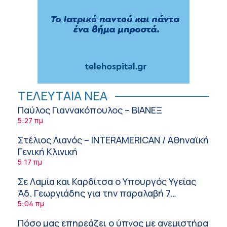
ΤΕΛΕΥΤΑΙΑ ΝΕΑ
Παύλος Γιαννακόπουλος – ΒΙΑΝΕΞ
5:27 πμ
Στέλιος Λιανός – INTERAMERICAN / Αθηναϊκή
Γενική Κλινική
5:17 πμ
Σε Λαμία και Καρδίτσα ο Υπουργός Υγείας
Άδ. Γεωργιάδης για την παραλαβή 7
ασθενοφόρων του ΕΚΑΒ και τα εγκαίνια του
5:04 πμ
ΚΥ Σοφάδων
Πόσο μας επηρεάζει ο ύπνος με ανεμιστήρα