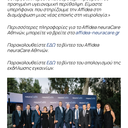
προηγμένη υγειονομική περίθαλψη. Είμαστε
υπερήφανοι που στηρίζουμε την Affidea στη
διαμόρφωση μιας νέας εποχής στη νευρολογία.
»
Περισσότερες πληροφορίες για το
Affidea
neuraCare
Αθηνών, μπορείτε να βρείτε στο
affidea-neuracare.gr
Παρακολουθείστε
ΕΔΩ
το βίντεο του
Affidea
neuraCare
Αθηνών.
Παρακολουθείστε
ΕΔΩ
το βίντεο του
απολογισμού της
εκδήλωσης εγκαινίων.