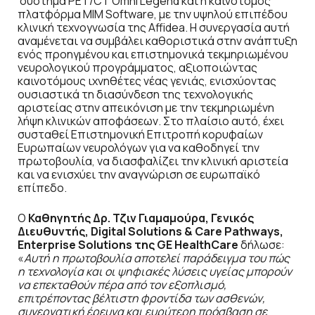
σύστημα PET/CT Omni Legend και η καινοτόμος
πλατφόρμα MIM Software, με την υψηλού επιπέδου
κλινική τεχνογνωσία της Affidea. Η συνεργασία αυτή
αναμένεται να συμβάλει καθοριστικά στην ανάπτυξη
ενός προηγμένου και επιστημονικά τεκμηριωμένου
νευρολογικού προγράμματος, αξιοποιώντας
καινοτόμους ιχνηθέτες νέας γενιάς, ενισχύοντας
ουσιαστικά τη διασύνδεση της τεχνολογικής
αριστείας στην απεικόνιση με την τεκμηριωμένη
λήψη κλινικών αποφάσεων. Στο πλαίσιο αυτό, έχει
συσταθεί Επιστημονική Επιτροπή κορυφαίων
Ευρωπαίων νευρολόγων για να καθοδηγεί την
πρωτοβουλία, να διασφαλίζει την κλινική αριστεία
και να ενισχύει την αναγνώριση σε ευρωπαϊκό
επίπεδο.
Ο
Καθηγητής Δρ. Τζιν Γιαμαμούρα, Γενικός
Διευθυντής,
Digital
Solutions
&
Care
Pathways
,
Enterprise
Solutions
της
GE
HealthCare
δήλωσε:
«
Αυτή η πρωτοβουλία αποτελεί παράδειγμα του πώς
η τεχνολογία και οι ψηφιακές λύσεις υγείας μπορούν
να επεκταθούν πέρα από τον εξοπλισμό,
επιτρέποντας βέλτιστη φροντίδα των ασθενών,
συνεργατική έρευνα και ευρύτερη πρόσβαση σε