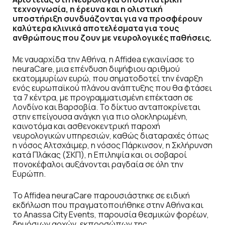
τεχνογνωσία, η έρευνα και η ολιστική
υποστήριξη συνδυάζονται για να προσφέρουν
καλύτερα κλινικά αποτελέσματα για τους
ανθρώπους που ζουν με νευρολογικές παθήσεις.
Με ναυαρχίδα την Αθήνα, η Affidea εγκαινίασε το
neuraCare, μια επένδυση διψήφιου αριθμού
εκατομμυρίων ευρώ, που σηματοδοτεί την έναρξη
ενός ευρωπαϊκού πλάνου ανάπτυξης που θα φτάσει
τα 7 κέντρα, με προγραμματισμένη επέκταση σε
Λονδίνο και Βαρσοβία. Το δίκτυο ανταποκρίνεται
στην επείγουσα ανάγκη για πιο ολοκληρωμένη,
καινοτόμα και ασθενοκεντρική παροχή
νευρολογικών υπηρεσιών, καθώς διαταραχές όπως
η νόσος Αλτσχάιμερ, η νόσος Πάρκινσον, η Σκλήρυνση
κατά Πλάκας (ΣΚΠ), η Επιληψία και οι σοβαροί
πονοκέφαλοι αυξάνονται ραγδαία σε όλη την
Ευρώπη.
Το Affidea neuraCare παρουσιάστηκε σε ειδική
εκδήλωση που πραγματοποιήθηκε στην Αθήνα και
το Anassa City Events, παρουσία θεσμικών φορέων,
δημόσιων αρχών, εκπροσώπων της