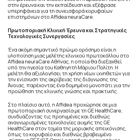
στην έρευνα και την εκπαίδευση και εξέφρασε
υπερηφάνεια για τη συνεισφορά κορυφαίων
επιστημόνων στο Affidea neuraCare.
Πρωτοποριακή Κλινική Έρευνα και Στρατηγικές
Τεχνολογικές Συνεργασίες
Ένα ακόμη σημαντικό πρώιμο ορόσημο είναι η
υλοποίηση μιας μελέτης κλινικού πρωτοκόλλου στο
Affidea neuraCare Αθήνας, η οποία θα διεξαχθεί
υπό την ηγεσία του Καθηγητή Μάριου Πολίτη. Η
μελέτη θα αξιολογήσει τη χρήση νέων ιχνηθετών για
την ενίσχυση της ακρίβειας της διάγνωσης της
Άνοιας, παρέχοντας ένα δομημένο μονοπάτι για την
προώθηση της κλινικής γνώσης και πρακτικής.
Στο πλαίσιο αυτό, η Affidea προχώρησε σε μια
πρωτοποριακή συνεργασία με τη GE HealthCare,
συνδυάζοντας τις προηγμένες και διεθνώς
αναγνωρισμένες τεχνολογίες αιχμής της GE
HealthCare στον τομέα της μοριακής απεικόνισης,
όπως το κορυφαίο και διεθνώς βραβευμένο