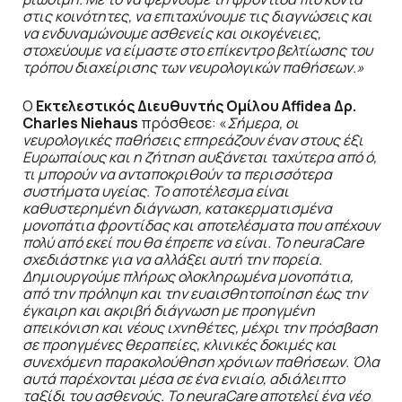
στις κοινότητες, να επιταχύνουμε τις διαγνώσεις και
να ενδυναμώνουμε ασθενείς και οικογένειες,
στοχεύουμε να είμαστε στο επίκεντρο βελτίωσης του
τρόπου διαχείρισης των νευρολογικών παθήσεων.»
Ο
Εκτελεστικός Διευθυντής Ομίλου Affidea
Δρ.
Charles
Niehaus
πρόσθεσε: «
Σήμερα, οι
νευρολογικές παθήσεις επηρεάζουν έναν στους έξι
Ευρωπαίους και η ζήτηση αυξάνεται ταχύτερα από ό,
τι μπορούν να ανταποκριθούν τα περισσότερα
συστήματα υγείας. Το αποτέλεσμα είναι
καθυστερημένη διάγνωση, κατακερματισμένα
μονοπάτια φροντίδας και αποτελέσματα που απέχουν
πολύ από εκεί που θα έπρεπε να είναι. Το
neuraCare
σχεδιάστηκε για να αλλάξει αυτή την πορεία.
Δημιουργούμε πλήρως ολοκληρωμένα μονοπάτια,
από την πρόληψη και την ευαισθητοποίηση έως την
έγκαιρη και ακριβή διάγνωση με προηγμένη
απεικόνιση και νέους ιχνηθέτες, μέχρι την πρόσβαση
σε προηγμένες θεραπείες, κλινικές δοκιμές και
συνεχόμενη παρακολούθηση χρόνιων παθήσεων. Όλα
αυτά παρέχονται μέσα σε ένα ενιαίο, αδιάλειπτο
ταξίδι του ασθενούς. Το
neuraCare
αποτελεί ένα νέο