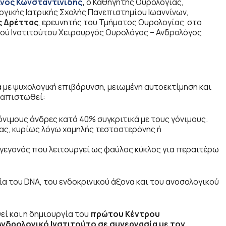
νος Κωνσταντινίδης
,
ο Καθηγητής Ουρολογίας,
γικής Ιατρικής Σχολής Πανεπιστημίου Ιωαννίνων,
ς Δρέττας
, ερευνητής του Τμήματος Ουρολογίας στο
κού Ινστιτούτου Χειρουργός Ουρολόγος – Ανδρολόγος
 με ψυχολογική επιβάρυνση, μειωμένη αυτοεκτίμηση και
διαπιστωθεί:
νιμους άνδρες κατά 40% συγκριτικά με τους γόνιμους.
ας, κυρίως λόγω χαμηλής τεστοστερόνης ή
εγονός που λειτουργεί ως φαύλος κύκλος για περαιτέρω
α του DNA, του ενδοκρινικού άξονα και του ανοσολογικού
εί και η δημιουργία του
πρώτου Κέντρου
Ανδρολογικό Ινστιτούτο σε συνεργασία με τον