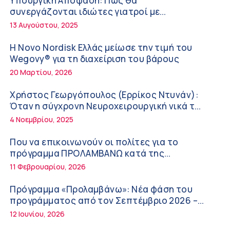
Υπουργική Απόφαση: Πως θα
ΚΥ Σοφάδων
συνεργάζονται ιδιώτες γιατροί με
Πόσο μας επηρεάζει ο ύπνος με ανεμιστήρα
νοσοκομεία του δημοσίου συστήματος
13 Αυγούστου, 2025
ή air-condition το καλοκαίρι
υγείας
11:34 πμ
Η Novo Nordisk Ελλάς μείωσε την τιμή του
Wegovy® για τη διαχείριση του βάρους
Randy Schekman, Νομπελίστας Ιατρικής:
20 Μαρτίου, 2026
«Σε πέντε χρόνια μπορεί να έχουμε
θεραπεία που αναστέλλει την εξέλιξη του
9:24 πμ
Χρήστος Γεωργόπουλος (Ερρίκος Ντυνάν):
Πάρκινσον»
Όταν η σύγχρονη Νευροχειρουργική νικά το
Αντώνης Βουκλαρής – «ΕΡΡΙΚΟΣ ΝΤΥΝΑΝ»
φόβο!
4 Νοεμβρίου, 2025
9:18 πμ
Που να επικοινωνούν οι πολίτες για το
Πώς να προλάβετε και να αντιμετωπίσετε
πρόγραμμα ΠΡΟΛΑΜΒΑΝΩ κατά της
τη διάρροια των ταξιδιωτών
παχυσαρκίας
11 Φεβρουαρίου, 2026
8:30 πμ
Πρόγραμμα «Προλαμβάνω»: Νέα φάση του
Ευμενής Καραφυλλίδης (Metropolitan
προγράμματος από τον Σεπτέμβριο 2026 –
General): Γιατί η διατροφή πρέπει να
Δωρεάν προληπτικές εξετάσεις έως το 2030
12 Ιουνίου, 2026
καθοδηγείται από κλινικό διαιτολόγο;
7:37 πμ