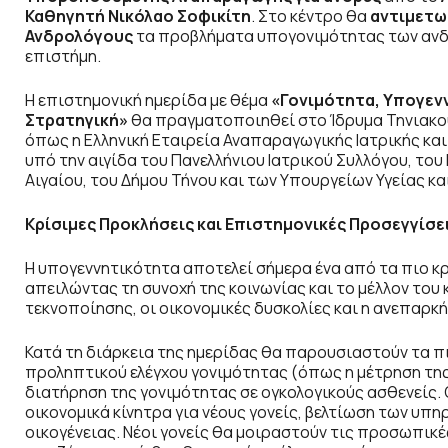
Καθηγητή Νικόλαο Σοφικίτη
. Στο κέντρο θα
αντιμετω
Ανδρολόγους
τα προβλήματα υπογονιμότητας των ανδρ
επιστήμη.
Η επιστημονική ημερίδα με θέμα
«Γονιμότητα, Υπογενν
Στρατηγική»
θα πραγματοποιηθεί στο Ίδρυμα Τηνιακο
όπως η Ελληνική Εταιρεία Αναπαραγωγικής Ιατρικής και 
υπό την αιγίδα του Πανελλήνιου Ιατρικού Συλλόγου, το
Αιγαίου, του Δήμου Τήνου και των Υπουργείων Υγείας κα
Κρίσιμες Προκλήσεις και Επιστημονικές Προσεγγίσε
Η υπογεννητικότητα αποτελεί σήμερα ένα από τα πιο κρ
απειλώντας τη συνοχή της κοινωνίας και το μέλλον του
τεκνοποίησης, οι οικονομικές δυσκολίες και η ανεπαρ
Κατά τη διάρκεια της ημερίδας θα παρουσιαστούν τα 
προληπτικού ελέγχου γονιμότητας (όπως η μέτρηση της 
διατήρηση της γονιμότητας σε ογκολογικούς ασθενείς
οικονομικά κίνητρα για νέους γονείς, βελτίωση των υπ
οικογένειας. Νέοι γονείς θα μοιραστούν τις προσωπικ