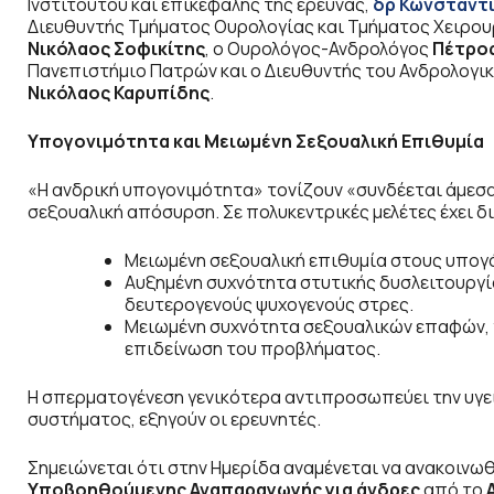
Ινστιτούτου και επικεφαλής της έρευνας,
δρ Κωνσταντί
Διευθυντής Τμήματος Ουρολογίας και Τμήματος Χειρουρ
Νικόλαος Σοφικίτης
, ο Ουρολόγος-Ανδρολόγος
Πέτρο
Πανεπιστήμιο Πατρών και ο Διευθυντής του Ανδρολογι
Νικόλαος Καρυπίδης
.
Υπογονιμότητα και Μειωμένη Σεξουαλική Επιθυμία
«Η ανδρική υπογονιμότητα» τονίζουν «συνδέεται άμεσα
σεξουαλική απόσυρση. Σε πολυκεντρικές μελέτες έχει 
Μειωμένη σεξουαλική επιθυμία στους υπογό
Αυξημένη συχνότητα στυτικής δυσλειτουργί
δευτερογενούς ψυχογενούς στρες.
Μειωμένη συχνότητα σεξουαλικών επαφών, γ
επιδείνωση του προβλήματος.
Η σπερματογένεση γενικότερα αντιπροσωπεύει την υγεί
συστήματος, εξηγούν οι ερευνητές.
Σημειώνεται ότι στην Ημερίδα αναμένεται να ανακοινωθ
Υποβοηθούμενης Αναπαραγωγής για άνδρες
από το