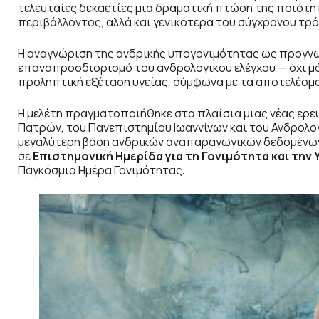
τελευταίες δεκαετίες μια δραματική πτώση της ποιότη
περιβάλλοντος, αλλά και γενικότερα του σύγχρονου τρ
Η αναγνώριση της ανδρικής υπογονιμότητας ως προγνωσ
επαναπροσδιορισμό του ανδρολογικού ελέγχου — όχι μό
προληπτική εξέταση υγείας, σύμφωνα με τα αποτελέσμα
Η μελέτη πραγματοποιήθηκε στα πλαίσια μιας νέας ερε
Πατρών, του Πανεπιστημίου Ιωαννίνων και του Ανδρολο
μεγαλύτερη βάση ανδρικών αναπαραγωγικών δεδομένων 
σε
Επιστημονική Ημερίδα για τη Γονιμότητα και την
Παγκόσμια Ημέρα Γονιμότητας
.