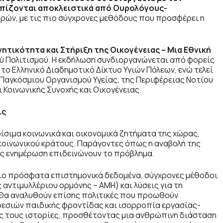
πίζονται αποκλειστικά από Ουρολόγους-
ών, με τις πιο σύγχρονες μεθόδους που προσφέρει η
ητικότητα και Στήριξη της Οικογένειας – Μια Εθνική
ύ Πολιτισμού. Η εκδήλωση συνδιοργανώνεται από φορείς
το Ελληνικό Διαδημοτικό Δίκτυο Υγιών Πόλεων, ενώ τελεί
υ Παγκόσμιου Οργανισμού Υγείας, της Περιφέρειας Νοτίου
ι Κοινωνικής Συνοχής και Οικογένειας.
ις
ίσιμα κοινωνικά και οικονομικά ζητήματα της χώρας,
 κοινωνικού κράτους. Παράγοντες όπως η αναβολή της
κής ενημέρωση επιδεινώνουν το πρόβλημα.
πιο πρόσφατα επιστημονικά δεδομένα, σύγχρονες μέθοδοι
αντιμυλλέριου ορμόνης – AMH) και λύσεις για τη
. Θα αναλυθούν επίσης πολιτικές που προωθούν
ηρεσιών παιδικής φροντίδας και ισορροπία εργασίας-
ές τους ιστορίες, προσθέτοντας μια ανθρώπινη διάσταση