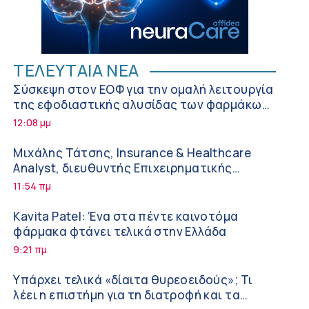
ΤΕΛΕΥΤΑΙΑ ΝΕΑ
Σύσκεψη στον ΕΟΦ για την ομαλή λειτουργία
της εφοδιαστικής αλυσίδας των φαρμάκων
στη διάρκεια του καλοκαιριού
12:08 μμ
Μιχάλης Τάτσης, Insurance & Healthcare
Analyst, διευθυντής Επιχειρηματικής
Ανάπτυξης Ομίλου HHG
11:54 πμ
Kavita Patel: Ένα στα πέντε καινοτόμα
φάρμακα φτάνει τελικά στην Ελλάδα
9:21 πμ
Υπάρχει τελικά «δίαιτα θυρεοειδούς»; Τι
λέει η επιστήμη για τη διατροφή και τα