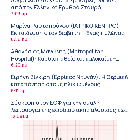
από τον Ελληνικό Ερυθρό Σταυρό
7:03 πμ
Μαρίνα Ραυτοπούλου (ΙΑΤΡΙΚΟ ΚΕΝΤΡΟ):
Εκπαίδευση στον διαβήτη – Ένας πυλώνας
της σύγχρονης φροντίδας
6:56 πμ
Αθανάσιος Μανώλης (Metropolitan
Hospital): Καρδιοπαθείς και καλοκαίρι –
Διακοπές με ασφάλεια
6:20 πμ
Ειρήνη Ζίγκιρη (Ερρίκος Ντυνάν): H θερμική
καταπόνηση στους ηλικιωμένους
εργαζόμενους
6:11 πμ
Σύσκεψη στον ΕΟΦ για την ομαλή
λειτουργία της εφοδιαστικής αλυσίδας των
φαρμάκων στη διάρκεια του καλοκαιριού
12:08 μμ
Μιχάλης Τάτσης, Insurance & Healthcare
Analyst, διευθυντής Επιχειρηματικής