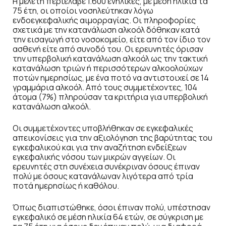
Η μελέτη περιέλαβε 1.600 ενήλικες, με μέση ηλικία τα
75 έτη, οι οποίοι νοσηλεύτηκαν λόγω
ενδοεγκεφαλικής αιμορραγίας. Οι πληροφορίες
σχετικά με την κατανάλωση αλκοόλ δόθηκαν κατά
την εισαγωγή στο νοσοκομείο, είτε από τον ίδιο τον
ασθενή είτε από συνοδό του. Οι ερευνητές όρισαν
την υπερβολική κατανάλωση αλκοόλ ως την τακτική
κατανάλωση τριών ή περισσότερων αλκοολούχων
ποτών ημερησίως, με ένα ποτό να αντιστοιχεί σε 14
γραμμάρια αλκοόλ. Από τους συμμετέχοντες, 104
άτομα (7%) πληρούσαν τα κριτήρια για υπερβολική
κατανάλωση αλκοόλ.
Οι συμμετέχοντες υποβλήθηκαν σε εγκεφαλικές
απεικονίσεις για την αξιολόγηση της βαρύτητας του
εγκεφαλικού και για την αναζήτηση ενδείξεων
εγκεφαλικής νόσου των μικρών αγγείων. Οι
ερευνητές στη συνέχεια συνέκριναν όσους έπιναν
πολύ με όσους κατανάλωναν λιγότερα από τρία
ποτά ημερησίως ή καθόλου.
Όπως διαπιστώθηκε, όσοι έπιναν πολύ, υπέστησαν
εγκεφαλικό σε μέση ηλικία 64 ετών, σε σύγκριση με