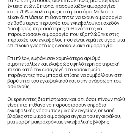
τα 75 έτη για όσους δεν έπιναν πολύ, μια διαφορά
έντεκα ετών. Επίσης, παρουσίαζαν αιμορραγίες
κατά 70% μεγαλύτερες κατά μέσο όρο. Μάλιστα,
είχαν διπλάσιες πιθανότητες να έχουν αιμορραγία
σε βαθύτερες περιοχές του εγκεφάλου και σχεδόν
δύο φορές περισσότερες πιθανότητες να
παρουσιάσουν αιμορραγία που εξαπλώθηκε στις
περιοχές του εγκεφάλου που είναι γεμάτες υγρό, μια
επιπλοκή γνωστή ως ενδοκοιλιακή αιμορραγία.
Επιπλέον, εμφάνισαν χαμηλότερο αριθμό
αιμοπεταλίων και ελαφρώς υψηλότερη αρτηριακή
πίεση κατά την εισαγωγή στο νοσοκομείο,
παράγοντες που μπορεί επίσης να συμβάλλουν στη
βαρύτητα του εγκεφαλικού και στην ανάρρωση του
ασθενούς.
Οι ερευνητές διαπίστωσαν και ότι όσοι πίνουν πολύ
είναι πιο πιθανό να παρουσιάσουν σημάδια
εγκεφαλικής νόσου των μικρών αγγείων, δηλαδή
βλάβες στα μικρά αιμοφόρα αγγεία του εγκεφάλου,
μια μορφή μακροχρόνιας εγκεφαλικής βλάβης.