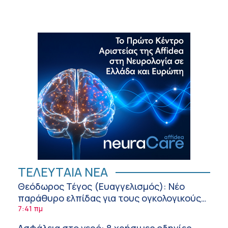
ΤΕΛΕΥΤΑΙΑ ΝΕΑ
Θεόδωρος Τέγος (Ευαγγελισμός): Νέο
παράθυρο ελπίδας για τους ογκολογικούς
ασθενείς μέσω κλινικών δοκιμών
7:41 πμ
Ασφάλεια στο νερό: 8 χρήσιμες οδηγίες