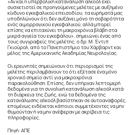
«Αν και η υπερβολική κατανάλωση αλκοόλ έχει
συσχετιστεί σε προηγούμενες μελέτες με αυξημένο
κίνδυνο εγκεφαλικού επεισοδίου, τα ευρήματά μας
υποδηλώνουν ότι δεν αυξάνει μόνο τη σοβαρότητα
ενός αιμορραγικού εγκεφαλικού, αλλά μπορεί
επίσης να επιταχύνει τη μακροχρόνια βλάβη στα
μικρά αγγεία του εγκεφάλου», σημειώνει ένας από
τους συγγραφείς της μελέτης, ο δρ. Μ. Έντιπ
Γκιούρολ, από το Πανεπιστήμιο του Χάρβαρντ και
μέλος της Αμερικανικής Ακαδημίας Νευρολογίας.
Οι ερευνητές σημειώνουν ότι περιορισμοί της
μελέτης περιλαμβάνουν το ότι εξέτασε ένα μόνο
χρονικό σημείο αντί για μακροχρόνια
παρακολούθηση. Επίσης, δεν υπήρχαν λεπτομερή
δεδομένα για τη συνολική κατανάλωση αλκοόλ κατά
τη διάρκεια της ζωής, ενώ τα δεδομένα της
κατανάλωσης αλκοόλ βασίστηκαν σε αυτοαναφορές,
επομένως ενδέχεται κάποιοι συμμετέχοντες να μην
θυμούνταν ή να μην ανέφεραν με ακρίβεια τις
πληροφορίες.
Πηγή: ΑΠΕ