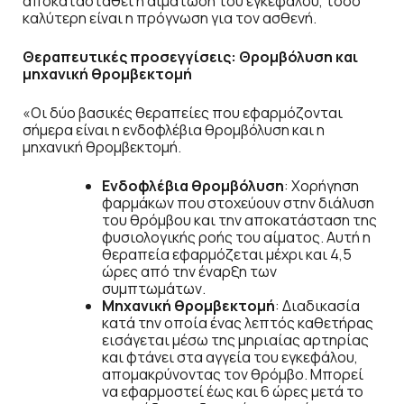
αποκατασταθεί η αιμάτωση του εγκεφάλου, τόσο
καλύτερη είναι η πρόγνωση για τον ασθενή.
Θεραπευτικές προσεγγίσεις: Θρομβόλυση και
μηχανική θρομβεκτομή
«Οι δύο βασικές θεραπείες που εφαρμόζονται
σήμερα είναι η ενδοφλέβια θρομβόλυση και η
μηχανική θρομβεκτομή.
Ενδοφλέβια θρομβόλυση
: Χορήγηση
φαρμάκων που στοχεύουν στην διάλυση
του θρόμβου και την αποκατάσταση της
φυσιολογικής ροής του αίματος. Αυτή η
θεραπεία εφαρμόζεται μέχρι και 4,5
ώρες από την έναρξη των
συμπτωμάτων.
Μηχανική θρομβεκτομή
: Διαδικασία
κατά την οποία ένας λεπτός καθετήρας
εισάγεται μέσω της μηριαίας αρτηρίας
και φτάνει στα αγγεία του εγκεφάλου,
απομακρύνοντας τον θρόμβο. Μπορεί
να εφαρμοστεί έως και 6 ώρες μετά το