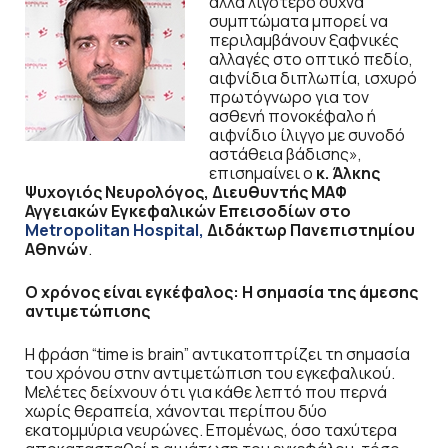
άλλα λιγότερο συχνά
συμπτώματα μπορεί να
περιλαμβάνουν ξαφνικές
αλλαγές στο οπτικό πεδίο,
αιφνίδια διπλωπία, ισχυρό
πρωτόγνωρο για τον
ασθενή πονοκέφαλο ή
αιφνίδιο ίλιγγο με συνοδό
αστάθεια βάδισης»,
επισημαίνει ο
κ. Άλκης
Ψυχογιός Νευρολόγος, Διευθυντής ΜΑΦ
Αγγειακών Εγκεφαλικών Επεισοδίων στο
Metropolitan Hospital,
Διδάκτωρ Πανεπιστημίου
Αθηνών
.
Ο χρόνος είναι εγκέφαλος: Η σημασία της άμεσης
αντιμετώπισης
Η φράση “time is brain” αντικατοπτρίζει τη σημασία
του χρόνου στην αντιμετώπιση του εγκεφαλικού.
Μελέτες δείχνουν ότι για κάθε λεπτό που περνά
χωρίς θεραπεία, χάνονται περίπου δύο
εκατομμύρια νευρώνες. Επομένως, όσο ταχύτερα