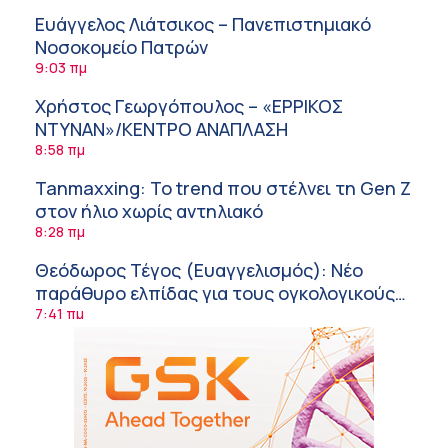
Ευάγγελος Λιάτσικος – Πανεπιστημιακό
Νοσοκομείο Πατρών
9:03 πμ
Χρήστος Γεωργόπουλος – «ΕΡΡΙΚΟΣ
ΝΤΥΝΑΝ»/ΚΕΝΤΡΟ ΑΝΑΠΛΑΣΗ
8:58 πμ
Tanmaxxing: To trend που στέλνει τη Gen Z
στον ήλιο χωρίς αντηλιακό
8:28 πμ
Θεόδωρος Τέγος (Ευαγγελισμός): Νέο
παράθυρο ελπίδας για τους ογκολογικούς
ασθενείς μέσω κλινικών δοκιμών
7:41 πμ
Ασφάλεια στο νερό: 8 χρήσιμες οδηγίες
από τον Ελληνικό Ερυθρό Σταυρό
7:03 πμ
Μαρίνα Ραυτοπούλου (ΙΑΤΡΙΚΟ ΚΕΝΤΡΟ):