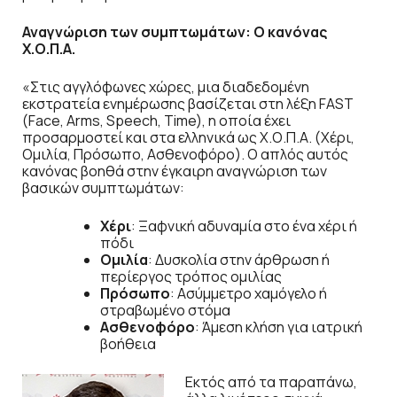
Αναγνώριση των συμπτωμάτων: Ο κανόνας
Χ.Ο.Π.Α.
«Στις αγγλόφωνες χώρες, μια διαδεδομένη
εκστρατεία ενημέρωσης βασίζεται στη λέξη FAST
(Face, Arms, Speech, Time), η οποία έχει
προσαρμοστεί και στα ελληνικά ως Χ.Ο.Π.Α. (Χέρι,
Ομιλία, Πρόσωπο, Ασθενοφόρο). Ο απλός αυτός
κανόνας βοηθά στην έγκαιρη αναγνώριση των
βασικών συμπτωμάτων:
Χέρι
: Ξαφνική αδυναμία στο ένα χέρι ή
πόδι
Ομιλία
: Δυσκολία στην άρθρωση ή
περίεργος τρόπος ομιλίας
Πρόσωπο
: Ασύμμετρο χαμόγελο ή
στραβωμένο στόμα
Ασθενοφόρο
: Άμεση κλήση για ιατρική
βοήθεια
Εκτός από τα παραπάνω,