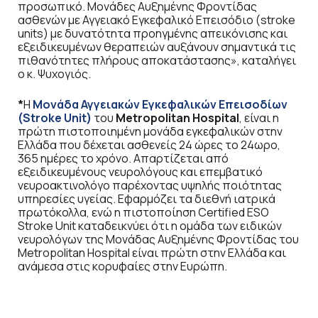
προσωπικό. Μονάδες Αυξημένης Φροντίδας
ασθενών με Αγγειακό Εγκεφαλικό Επεισόδιο (stroke
units) με δυνατότητα προηγμένης απεικόνισης και
εξειδικευμένων θεραπειών αυξάνουν σημαντικά τις
πιθανότητες πλήρους αποκατάστασης», καταλήγει
ο κ. Ψυχογιός.
*
Η
Μονάδα Αγγειακών Εγκεφαλικών Επεισοδίων
(Stroke Unit)
του
Metropolitan Hospital
, είναι η
πρώτη πιστοποιημένη μονάδα εγκεφαλικών στην
Ελλάδα που δέχεται ασθενείς 24 ώρες το 24ωρο,
365 ημέρες το χρόνο. Απαρτίζεται από
εξειδικευμένους νευρολόγους και επεμβατικό
νευροακτινολόγο παρέχοντας υψηλής ποιότητας
υπηρεσίες υγείας. Εφαρμόζει τα διεθνή ιατρικά
πρωτόκολλα, ενώ η πιστοποίηση Certified ESO
Stroke Unit καταδεικνύει ότι η ομάδα των ειδικών
νευρολόγων της Μονάδας Αυξημένης Φροντίδας του
Metropolitan Hospital είναι πρώτη στην Ελλάδα και
ανάμεσα στις κορυφαίες στην Ευρώπη.