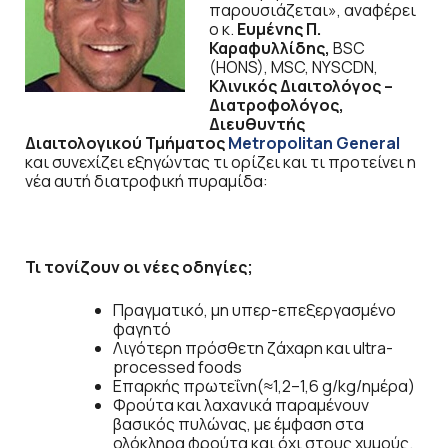
παρουσιάζεται», αναφέρει
ο κ.
Ευμένης Π.
Καραφυλλίδης,
BSC
(HONS), MSC, NYSCDN,
Κλινικός Διαιτολόγος –
Διατροφολόγος,
Διευθυντής
Διαιτολογικού Τμήματος
Metropolitan General
και συνεχίζει εξηγώντας τι ορίζει και τι προτείνει η
νέα αυτή διατροφική πυραμίδα:
Τι τονίζουν οι νέες οδηγίες;
Πραγματικό, μη υπερ-επεξεργασμένο
φαγητό
Λιγότερη πρόσθετη ζάχαρη και ultra-
processed foods
Επαρκής πρωτεΐνη(≈1,2–1,6 g/kg/ημέρα)
Φρούτα και λαχανικά παραμένουν
βασικός πυλώνας, με έμφαση στα
ολόκληρα φρούτα και όχι στους χυμούς.