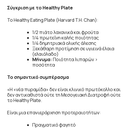
Σύγκριση
με
το
Healthy Plate
Το Healthy Eating Plate (Harvard T.H. Chan):
1/2 πιάτο λαχανικά και φρούτα
1/4 πρωτεΐνη καλής ποιότητας
1/4 δημητριακά ολικής άλεσης
Ξεκάθαρη προτίμηση σε υγιεινά έλαια
(ελαιόλαδο)
Μήνυμα:
Ποιότητα λιπαρών >
ποσότητα
Το σημαντικό συμπέρασμα
«Η «νέα πυραμίδα» δεν είναι κλινικό πρωτόκολλο και
δεν αντικαθιστά ούτε τη Μεσογειακή Διατροφή ούτε
το Healthy Plate.
Είναι μια επανιεράρχηση προτεραιοτήτων:
Πραγματικό φαγητό