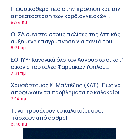
Η φυσικοθεραπεία στην πρόληψη και την
αποκατάσταση των καρδιαγγειακών
νοσημάτων και του αγγειακού εγκεφαλικού
9:24 πμ
επεισοδίου
Ο ΙΣΑ συνιστά στους πολίτες της Αττικής
αυξημένη επαγρύπνηση για τον ιό του
Δυτικού Νείλου
8:21 πμ
ΕΟΠΥΥ: Κανονικά όλο τον Αύγουστο οι κατ’
οίκον αποστολές Φαρμάκων Υψηλού
Κόστους
7:31 πμ
Χρυσόστομος Κ. Μαλτέζος (ΚΑΤ): Πώς να
αποφύγουν τα προβλήματα το καλοκαίρι
όσοι πάσχουν από αγγειακές παθήσεις
7:14 πμ
Τι να προσέχουν το καλοκαίρι όσοι
πάσχουν από άσθμα!
6:48 πμ
Φρούτα, σακχαρώδης διαβήτης και