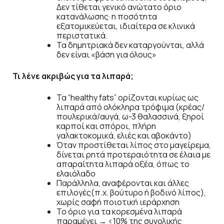
Δεν τίθεται γενικό ανώτατο όριο
κατανάλωσης· η ποσότητα
εξατομικεύεται, ιδιαίτερα σε κλινικά
περιστατικά.
Τα δημητριακά δεν καταργούνται, αλλά
δεν είναι «βάση για όλους»
Τι λένε ακριβώς για τα λιπαρά;
Τα “healthy fats” ορίζονται κυρίως ως
λιπαρά από ολόκληρα τρόφιμα (κρέας/
πουλερικά/αυγά, ω-3 θαλασσινά, ξηροί
καρποί και σπόροι, πλήρη
γαλακτοκομικά, ελιές και αβοκάντο)
Όταν προστίθεται λίπος στο μαγείρεμα,
δίνεται ρητά προτεραιότητα σε έλαια με
απαραίτητα λιπαρά οξέα, όπως το
ελαιόλαδο
Παράλληλα, αναφέρονται και άλλες
επιλογές(π.χ. βούτυρο ή βοδινό λίπος),
χωρίς σαφή ποιοτική ιεράρχηση
Το όριο για τα κορεσμένα λιπαρά
παραμένει → <10% της συνολικής