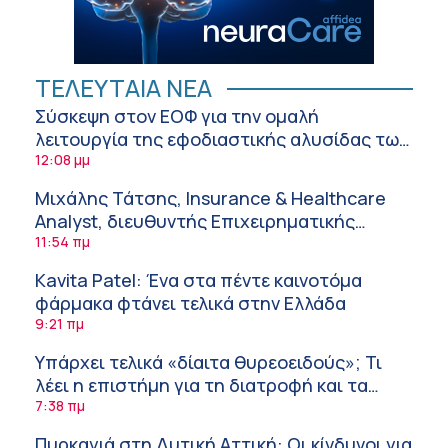
ΤΕΛΕΥΤΑΙΑ ΝΕΑ
Σύσκεψη στον ΕΟΦ για την ομαλή
λειτουργία της εφοδιαστικής αλυσίδας των
φαρμάκων στη διάρκεια του καλοκαιριού
12:08 μμ
Μιχάλης Τάτσης, Insurance & Healthcare
Analyst, διευθυντής Επιχειρηματικής
Ανάπτυξης Ομίλου HHG
11:54 πμ
Kavita Patel: Ένα στα πέντε καινοτόμα
φάρμακα φτάνει τελικά στην Ελλάδα
9:21 πμ
Υπάρχει τελικά «δίαιτα θυρεοειδούς»; Τι
λέει η επιστήμη για τη διατροφή και τα
συμπληρώματα
7:38 πμ
Πυρκαγιά στη Δυτική Αττική: Οι κίνδυνοι για