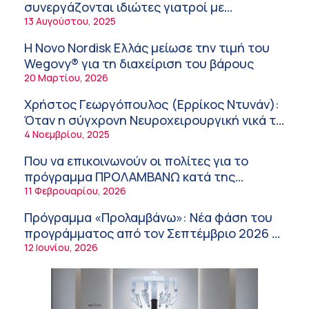
συνεργάζονται ιδιώτες γιατροί με
Randy Schekman, Νομπελίστας Ιατρικής:
νοσοκομεία του δημοσίου συστήματος
13 Αυγούστου, 2025
«Σε πέντε χρόνια μπορεί να έχουμε
υγείας
θεραπεία που αναστέλλει την εξέλιξη του
9:24 πμ
Η Novo Nordisk Ελλάς μείωσε την τιμή του
Πάρκινσον»
Wegovy® για τη διαχείριση του βάρους
Αντώνης Βουκλαρής – «ΕΡΡΙΚΟΣ ΝΤΥΝΑΝ»
20 Μαρτίου, 2026
9:18 πμ
Χρήστος Γεωργόπουλος (Ερρίκος Ντυνάν):
Πώς να προλάβετε και να αντιμετωπίσετε τη
Όταν η σύγχρονη Νευροχειρουργική νικά το
διάρροια των ταξιδιωτών
φόβο!
4 Νοεμβρίου, 2025
8:30 πμ
Που να επικοινωνούν οι πολίτες για το
Ευμενής Καραφυλλίδης (Metropolitan
πρόγραμμα ΠΡΟΛΑΜΒΑΝΩ κατά της
General): Γιατί η διατροφή πρέπει να
παχυσαρκίας
11 Φεβρουαρίου, 2026
καθοδηγείται από κλινικό διαιτολόγο;
7:37 πμ
Πρόγραμμα «Προλαμβάνω»: Νέα φάση του
Ιωάννης Μπολέτης – ΩΝΑΣΕΙΟ
προγράμματος από τον Σεπτέμβριο 2026 –
5:42 πμ
Δωρεάν προληπτικές εξετάσεις έως το
12 Ιουνίου, 2026
Μητρικός θηλασμός: Η πρώτη επένδυση
2030
στην υγεία του παιδιού
5:37 πμ