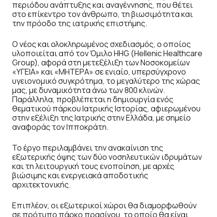
περιόδου ανάπτυξης και αναγέννησης, που θέτει
στο επίκεντρο τον άνθρωπο, τη βιωσιμότητα και
την πρόοδο της ιατρικής επιστήμης.
Ο νέος και ολοκληρωμένος σχεδιασμός, ο οποίος
υλοποιείται από τον Όμιλο HHG (Hellenic Healthcare
Group), αφορά στη μετεξέλιξη των Νοσοκομείων
«ΥΓΕΙΑ» και «ΜΗΤΕΡΑ» σε ενιαίο, υπερσύγχρονο
υγειονομικό συγκρότημα, το μεγαλύτερο της χώρας
μας, με δυναμικότητα άνω των 800 κλινών.
Παράλληλα, προβλέπεται η δημιουργία ενός
θεματικού πάρκου Ιατρικής Ιστορίας, αφιερωμένου
στην εξέλιξη της Ιατρικής στην Ελλάδα, με σημείο
αναφοράς τον Ιπποκράτη.
Το έργο περιλαμβάνει την ανακαίνιση της
εξωτερικής όψης των δύο νοσηλευτικών ιδρυμάτων
και τη λειτουργική τους ενοποίηση, με αρχές
βιώσιμης και ενεργειακά αποδοτικής
αρχιτεκτονικής.
Επιπλέον, οι εξωτερικοί χώροι θα διαμορφωθούν
σε πρότυπο πάρκο πρασίνου, το οποίο θα είναι