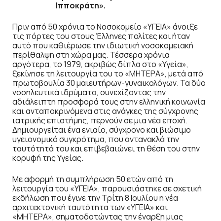
Ιπποκράτη».
Πριν από 50 χρόνια το Νοσοκομείο «ΥΓΕΙΑ» άνοιξε
τις πόρτες του στους Έλληνες πολίτες και ήταν
αυτό που καθιέρωσε την ιδιωτική νοσοκομειακή
περίθαλψη στη χώρα μας. Τέσσερα χρόνια
αργότερα, το 1979, ακριβώς δίπλα στο «Υγεία»,
ξεκίνησε τη λειτουργία του το «ΜΗΤΕΡΑ», μετά από
πρωτοβουλία 30 μαιευτήρων-γυναικολόγων. Τα δύο
νοσηλευτικά ιδρύματα, συνεχίζοντας την
αδιάλειπτη προσφορά τους στην ελληνική κοινωνία
και ανταποκρινόμενα στις ανάγκες της σύγχρονης
ιατρικής επιστήμης, περνούν σε μια νέα εποχή.
Δημιουργείται ένα ενιαίο, σύγχρονο και βιώσιμο
υγειονομικό συγκρότημα, που αντανακλά την
ταυτότητά του και επιβεβαιώνει τη θέση του στην
κορυφή της Υγείας.
Με αφορμή τη συμπλήρωση 50 ετών από τη
λειτουργία του «ΥΓΕΙΑ», παρουσιάστηκε σε σχετική
εκδήλωση που έγινε την Τρίτη 8 Ιουλίου η νέα
αρχιτεκτονική ταυτότητα των «ΥΓΕΙΑ» και
«ΜΗΤΕΡΑ», σηματοδοτώντας την έναρξη μιας