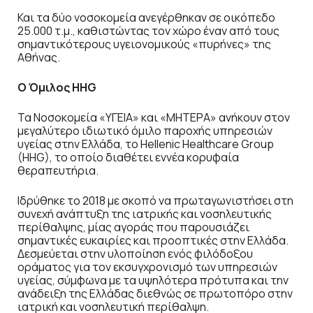
Και τα δύο νοσοκομεία ανεγέρθηκαν σε οικόπεδο
25.000 τ.μ., καθιστώντας τον χώρο έναν από τους
σημαντικότερους υγειονομικούς «πυρήνες» της
Αθήνας.
Ο Όμιλος HHG
Τα Νοσοκομεία «ΥΓΕΙΑ» και «ΜΗΤΕΡΑ» ανήκουν στον
μεγαλύτερο ιδιωτικό όμιλο παροχής υπηρεσιών
υγείας στην Ελλάδα, το Hellenic Healthcare Group
(HHG), το οποίο διαθέτει εννέα κορυφαία
θεραπευτήρια.
Ιδρύθηκε το 2018 με σκοπό να πρωταγωνιστήσει στη
συνεχή ανάπτυξη της ιατρικής και νοσηλευτικής
περίθαλψης, μίας αγοράς που παρουσιάζει
σημαντικές ευκαιρίες και προοπτικές στην Ελλάδα.
Δεσμεύεται στην υλοποίηση ενός φιλόδοξου
οράματος για τον εκσυγχρονισμό των υπηρεσιών
υγείας, σύμφωνα με τα υψηλότερα πρότυπα και την
ανάδειξη της Ελλάδας διεθνώς σε πρωτοπόρο στην
ιατρική και νοσηλευτική περίθαλψη.