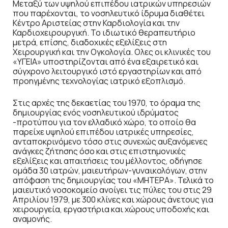
Μεταξύ των υψηλού επιπέδου ιατρικών υπηρεσιών
που παρέχονται, το νοσηλευτικό ίδρυμα διαθέτει
Κέντρο Αριστείας στην Καρδιολογία και την
Καρδιοχειρουργική. Το ιδιωτικό θεραπευτήριο
μετρά, επίσης, διαδοχικές εξελίξεις στη
Χειρουργική και την Ογκολογία. Ολες οι κλινικές του
«ΥΓΕΙΑ» υποστηρίζονται από ένα εξαιρετικό και
σύγχρονο λειτουργικό ιστό εργαστηρίων και από
προηγμένης τεχνολογίας ιατρικό εξοπλισμό.
Στις αρχές της δεκαετίας του 1970, το όραμα της
δημιουργίας ενός νοσηλευτικού ιδρύματος
-προτύπου για τον ελλαδικό χώρο, το οποίο θα
παρείχε υψηλού επιπέδου ιατρικές υπηρεσίες,
ανταποκρινόμενο τόσο στις συνεχώς αυξανόμενες
ανάγκες ζήτησης όσο και στις επιστημονικές
εξελίξεις και απαιτήσεις του μέλλοντος, οδήγησε
ομάδα 30 ιατρών, μαιευτήρων-γυναικολόγων, στην
απόφαση της δημιουργίας του «ΜΗΤΕΡΑ». Τελικά το
μαιευτικό νοσοκομείο ανοίγει τις πύλες του στις 29
Απριλίου 1979, με 300 κλίνες και χώρους άνετους για
χειρουργεία, εργαστήρια και χώρους υποδοχής και
αναμονής.