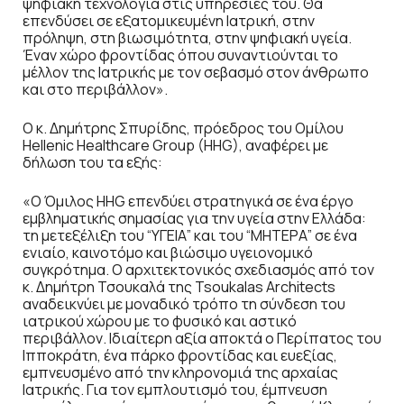
ψηφιακή τεχνολογία στις υπηρεσίες του. Θα
επενδύσει σε εξατομικευμένη Iατρική, στην
πρόληψη, στη βιωσιμότητα, στην ψηφιακή υγεία.
Έναν χώρο φροντίδας όπου συναντιούνται το
μέλλον της Iατρικής με τον σεβασμό στον άνθρωπο
και στο περιβάλλον».
Ο κ. Δημήτρης Σπυρίδης, πρόεδρος του Ομίλου
Hellenic Healthcare Group (HHG), αναφέρει με
δήλωση του τα εξής:
«Ο Όμιλος HHG επενδύει στρατηγικά σε ένα έργο
εμβληματικής σημασίας για την υγεία στην Ελλάδα:
τη μετεξέλιξη του “ΥΓΕΙΑ” και του “ΜΗΤΕΡΑ” σε ένα
ενιαίο, καινοτόμο και βιώσιμο υγειονομικό
συγκρότημα. Ο αρχιτεκτονικός σχεδιασμός από τον
κ. Δημήτρη Τσουκαλά της Tsoukalas Architects
αναδεικνύει με μοναδικό τρόπο τη σύνδεση του
ιατρικού χώρου με το φυσικό και αστικό
περιβάλλον. Ιδιαίτερη αξία αποκτά ο Περίπατος του
Ιπποκράτη, ένα πάρκο φροντίδας και ευεξίας,
εμπνευσμένο από την κληρονομιά της αρχαίας
Iατρικής. Για τον εμπλουτισμό του, έμπνευση