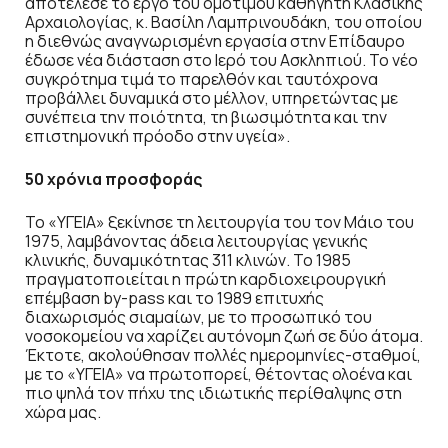
αποτέλεσε το έργο του ομότιμου καθηγητή Κλασικής
Αρχαιολογίας, κ. Βασίλη Λαμπρινουδάκη, του οποίου
η διεθνώς αναγνωρισμένη εργασία στην Επίδαυρο
έδωσε νέα διάσταση στο Ιερό του Ασκληπιού. Το νέο
συγκρότημα τιμά το παρελθόν και ταυτόχρονα
προβάλλει δυναμικά στο μέλλον, υπηρετώντας με
συνέπεια την ποιότητα, τη βιωσιμότητα και την
επιστημονική πρόοδο στην υγεία».
50 χρόνια προσφοράς
Το «ΥΓΕΙΑ» ξεκίνησε τη λειτουργία του τον Μάιο του
1975, λαμβάνοντας άδεια λειτουργίας γενικής
κλινικής, δυναμικότητας 311 κλινών. Το 1985
πραγματοποιείται η πρώτη καρδιοχειρουργική
επέμβαση by-pass και το 1989 επιτυχής
διαχωρισμός σιαμαίων, με το προσωπικό του
νοσοκομείου να χαρίζει αυτόνομη ζωή σε δύο άτομα.
Έκτοτε, ακολούθησαν πολλές ημερομηνίες-σταθμοί,
με το «ΥΓΕΙΑ» να πρωτοπορεί, θέτοντας ολοένα και
πιο ψηλά τον πήχυ της ιδιωτικής περίθαλψης στη
χώρα μας.