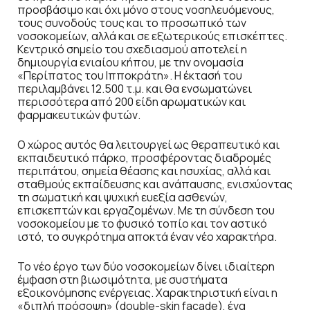
προσβάσιμο και όχι μόνο στους νοσηλευόμενους,
τους συνοδούς τους και το προσωπικό των
νοσοκομείων, αλλά και σε εξωτερικούς επισκέπτες.
Κεντρικό σημείο του σχεδιασμού αποτελεί η
δημιουργία ενιαίου κήπου, με την ονομασία
«Περίπατος του Ιπποκράτη». Η έκτασή του
περιλαμβάνει 12.500 τ.μ. και θα ενσωματώνει
περισσότερα από 200 είδη αρωματικών και
φαρμακευτικών φυτών.
Ο χώρος αυτός θα λειτουργεί ως θεραπευτικό και
εκπαιδευτικό πάρκο, προσφέροντας διαδρομές
περιπάτου, σημεία θέασης και ησυχίας, αλλά και
σταθμούς εκπαίδευσης και ανάπαυσης, ενισχύοντας
τη σωματική και ψυχική ευεξία ασθενών,
επισκεπτών και εργαζομένων. Με τη σύνδεση του
νοσοκομείου με το φυσικό τοπίο και τον αστικό
ιστό, το συγκρότημα αποκτά έναν νέο χαρακτήρα.
Το νέο έργο των δύο νοσοκομείων δίνει ιδιαίτερη
έμφαση στη βιωσιμότητα, με συστήματα
εξοικονόμησης ενέργειας. Χαρακτηριστική είναι η
«διπλή πρόσοψη» (double-skin façade), ένα