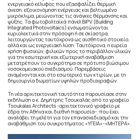
ενεργειακό κέλυφος που εξασφαλίζει θερμική
άνεση, εξοικονόμηση ενέργειας και βελτιωμένο
μικρόκλιμα, μειώνοντας τις ανάγκες θέρμανσης και
ψύξης. Τα φωτοβολταϊκά πάνελ BIPV (Building
Integrated Photovoltaics) ενσωματώνονται
κυριολεκτικά στην πρόσοψη ή σε σκίαστρα,
λειτουργώντας ταυτόχρονα ως αισθητικό στοιχείο,
αλλά και ως ενεργειακή λύση. Ταυτόχρονα, η ευρεία
χρήση φυσικών, φιλικών προς το περιβάλλον υλικών
για την εσωτερική και εξωτερική αναβάθμιση
μετατρέπουν το συγκρότημα σε πρότυπο βιώσιμου
νοσοκομειακού σχεδιασμού. Παρεμβάσεις
αναμένονται και στο εσωτερικό των κτιρίων, με τη
δημιουργία δωματίων υψηλών προδιαγραφών.
Τη νέα αρχιτεκτονική ταυτότητα παρουσίασε στην
εκδήλωση ο κ. Δημήτρης Τσουκαλάς από το γραφείο
Tsoukalas Architects -αρχιτεκτονικό γραφείο με
έδρα την Αθήνα και διεθνή παρουσία-, που έχει
αναλάβει τη μελέτη για τον επανασχεδιασμό και την
αναβάθμιση του συγκροτήματος «ΥΓΕΙΑ»-«ΜΗΤΕΡΑ».