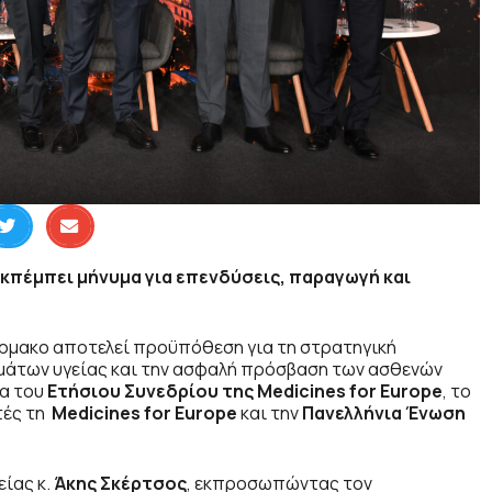
κπέμπει μήνυμα για επενδύσεις, παραγωγή και
ρμακο αποτελεί προϋπόθεση για τη στρατηγική
μάτων υγείας και την ασφαλή πρόσβαση των ασθενών
μα του
Ετήσιου Συνεδρίου της Medicines for Europe
, το
τές τη
Medicines for Europe
και την
Πανελλήνια Ένωση
ίας κ.
Άκης Σκέρτσος
, εκπροσωπώντας τον