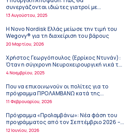
Υπουργική Απόφαση: Πως θα
Διακοπές με ασφάλεια
6:20 πμ
συνεργάζονται ιδιώτες γιατροί με
νοσοκομεία του δημοσίου συστήματος
13 Αυγούστου, 2025
Ειρήνη Ζίγκιρη (Ερρίκος Ντυνάν): H θερμική
υγείας
καταπόνηση στους ηλικιωμένους
Η Novo Nordisk Ελλάς μείωσε την τιμή του
εργαζόμενους
6:11 πμ
Wegovy® για τη διαχείριση του βάρους
20 Μαρτίου, 2026
Σύσκεψη στον ΕΟΦ για την ομαλή λειτουργία
της εφοδιαστικής αλυσίδας των φαρμάκων
Χρήστος Γεωργόπουλος (Ερρίκος Ντυνάν):
στη διάρκεια του καλοκαιριού
12:08 μμ
Όταν η σύγχρονη Νευροχειρουργική νικά το
φόβο!
4 Νοεμβρίου, 2025
Μιχάλης Τάτσης, Insurance & Healthcare
Analyst, διευθυντής Επιχειρηματικής
Που να επικοινωνούν οι πολίτες για το
Ανάπτυξης Ομίλου HHG
11:54 πμ
πρόγραμμα ΠΡΟΛΑΜΒΑΝΩ κατά της
παχυσαρκίας
11 Φεβρουαρίου, 2026
Kavita Patel: Ένα στα πέντε καινοτόμα
φάρμακα φτάνει τελικά στην Ελλάδα
Πρόγραμμα «Προλαμβάνω»: Νέα φάση του
9:21 πμ
προγράμματος από τον Σεπτέμβριο 2026 –
Δωρεάν προληπτικές εξετάσεις έως το 2030
12 Ιουνίου, 2026
Υπάρχει τελικά «δίαιτα θυρεοειδούς»; Τι