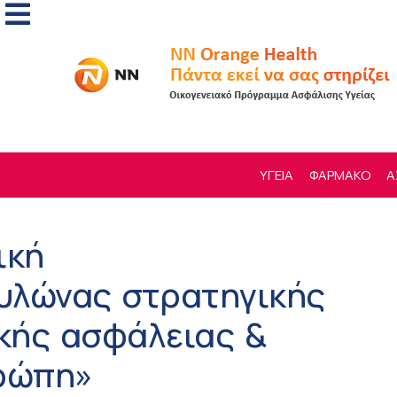
ΥΓΕΙΑ
ΦΑΡΜΑΚΟ
Α
ική
υλώνας στρατηγικής
ικής ασφάλειας &
υρώπη»