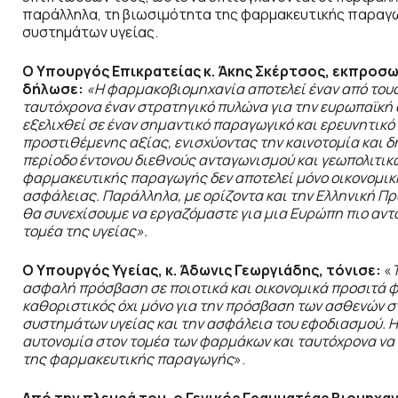
παράλληλα, τη βιωσιμότητα της φαρμακευτικής παραγ
συστημάτων υγείας.
Ο Υπουργός Επικρατείας κ. Άκης Σκέρτσος, εκπρο
δήλωσε:
«Η φαρμακοβιομηχανία αποτελεί έναν από τους
ταυτόχρονα έναν στρατηγικό πυλώνα για την ευρωπαϊκή 
εξελιχθεί σε έναν σημαντικό παραγωγικό και ερευνητικ
προστιθέμενης αξίας, ενισχύοντας την καινοτομία και δ
περίοδο έντονου διεθνούς ανταγωνισμού και γεωπολιτικ
φαρμακευτικής παραγωγής δεν αποτελεί μόνο οικονομική
ασφάλειας. Παράλληλα, με ορίζοντα και την Ελληνική Π
θα συνεχίσουμε να εργαζόμαστε για μια Ευρώπη πιο αντα
τομέα της υγείας».
Ο Υπουργός Υγείας, κ. Άδωνις Γεωργιάδης, τόνισε:
«
ασφαλή πρόσβαση σε ποιοτικά και οικονομικά προσιτά 
καθοριστικός όχι μόνο για την πρόσβαση των ασθενών στ
συστημάτων υγείας και την ασφάλεια του εφοδιασμού. Η
αυτονομία στον τομέα των φαρμάκων και ταυτόχρονα να 
της φαρμακευτικής παραγωγής
».