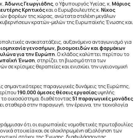
κ.
Άδωνις Γεωργιάδης
, ο Υφυπουργός Υγείας, κ.
Μάριος
Λευτέρης Κρητικός
και ο Ευρωβουλευτής κ.
Νίκος
ών φορέων της χώρας, ανώτατα στελέχη μεγάλων
κυβερνήσεων κρατών-μελών της Ευρωπαϊκής Ένωσης και
ωπολιτικές ανακατατάξεις, αυξανόμενο ανταγωνισμό για
βιομηχανία γενοσήμων, βιοομοειδών και φαρμάκων
υλώνα για την Ευρώπη
. Ο κλάδος καλύπτει περίπου το
ωπαϊκή Ένωση
, στηρίζει τη βιωσιμότητα των
ν σε κρίσιμες θεραπείες και ενισχύει την υγειονομική
ις σημαντικότερες παραγωγικές δυνάμεις της Ευρώπης,
περίπου
190.000 άμεσες θέσεις εργασίας
υψηλής
ό το οικοσύστημα, διαθέτοντας
51 παραγωγικές μονάδες
ει σταθερά στην παραγωγή, την έρευνα, την τεχνολογία
ογράμμισαν ότι οι ευρωπαϊκές νομοθετικές πρωτοβουλίες
ονικά στοιχεία και σε ολοκληρωμένη αξιολόγηση των
λοντικοί στόχοι της Ένωσης, διαφυλάσσοντας,