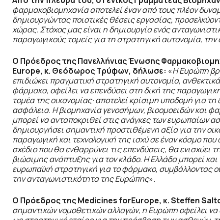
Από την πλευρά του, ο Γενικός Γραμματέας Βιομηχα
φαρμακοβιομηχανία αποτελεί έναν από τους πλέον δυναμ
δημιουργώντας ποιοτικές θέσεις εργασίας, προσελκύοντ
χώρας. Στόχος μας είναι η δημιουργία ενός ανταγωνιστι
παραγωγικούς τομείς για τη στρατηγική αυτονομία, την
Ο Πρόεδρος της Πανελλήνιας Ένωσης Φαρμακοβιομηχα
Europe, κ. Θεόδωρος Τρύφων, δήλωσε:
«
Η Ευρώπη βρί
επιδιώκει πραγματική στρατηγική αυτονομία, ανθεκτικ
φάρμακα, οφείλει να επενδύσει στη δική της παραγωγικ
τομέα της οικονομίας· αποτελεί κρίσιμη υποδομή για τη 
ασφάλεια. Η βιομηχανία γενοσήμων, βιοομοειδών και φ
μπορεί
να ανταποκριθεί στις ανάγκες των ευρωπαίων ασ
δημιουργήσει σημαντική προστιθέμενη αξία για την οικο
παραγωγική και τεχνολογική της ισχύ σε έναν κόσμο που 
σχέδιο που θα ενθαρρύνει τις επενδύσεις, θα ενισχύει 
βιώσιμης
ανάπτυξης για τον κλάδο. Η Ελλάδα μπορεί κα
ευρωπαϊκή στρατηγική για το φάρμακο, συμβάλλοντας ου
την ανταγωνιστικότητα της Ευρώπης
».
Ο Πρόεδρος της
Medicines forEurope
, κ.
Steffen Salt
σημαντικών νομοθετικών αλλαγών, η Ευρώπη οφείλει να