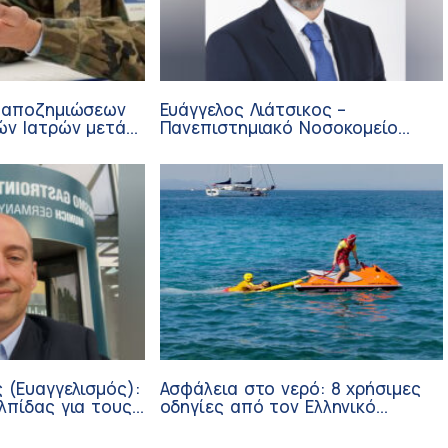
 αποζημιώσεων
Ευάγγελος Λιάτσικος –
ών Ιατρών μετά
Πανεπιστημιακό Νοσοκομείο
ΙΣΑ
Πατρών
 (Ευαγγελισμός):
Ασφάλεια στο νερό: 8 χρήσιμες
λπίδας για τους
οδηγίες από τον Ελληνικό
σθενείς μέσω
Ερυθρό Σταυρό
ν