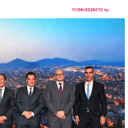
11/06/2026
5:52 πμ