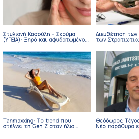
Στυλιανή Κασούλη – Σκούμα
Διευθέτηση των
(ΥΓΕΙΑ): Ξηρό και αφυδατωμένο
των Στρατιωτικ
δέρμα – Αίτια και αντιμετώπιση
από αίτημα του 
Tanmaxxing: To trend που
Θεόδωρος Τέγος
στέλνει τη Gen Z στον ήλιο
Νέο παράθυρο ε
χωρίς αντηλιακό
ογκολογικούς α
κλινικών δοκιμώ