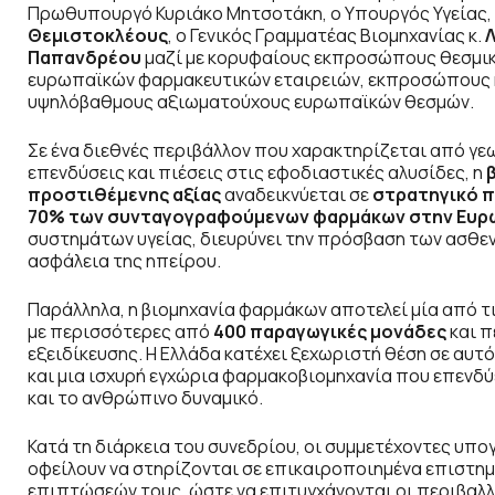
Πρωθυπουργό Κυριάκο Μητσοτάκη, ο Υπουργός Υγείας, 
Θεμιστοκλέους
, ο Γενικός Γραμματέας Βιομηχανίας κ.
Παπανδρέου
μαζί με κορυφαίους εκπροσώπους θεσμικ
ευρωπαϊκών φαρμακευτικών εταιρειών, εκπροσώπους 
υψηλόβαθμους αξιωματούχους ευρωπαϊκών θεσμών.
Σε ένα διεθνές περιβάλλον που χαρακτηρίζεται από γε
επενδύσεις και πιέσεις στις εφοδιαστικές αλυσίδες, η
προστιθέμενης αξίας
αναδεικνύεται σε
στρατηγικό π
70% των συνταγογραφούμενων φαρμάκων στην Ευρ
συστημάτων υγείας, διευρύνει την πρόσβαση των ασθενώ
ασφάλεια της ηπείρου.
Παράλληλα, η βιομηχανία φαρμάκων αποτελεί μία από τ
με περισσότερες από
400 παραγωγικές μονάδες
και 
εξειδίκευσης. Η Ελλάδα κατέχει ξεχωριστή θέση σε αυτ
και μια ισχυρή εγχώρια φαρμακοβιομηχανία που επενδύ
και το ανθρώπινο δυναμικό.
Κατά τη διάρκεια του συνεδρίου, οι συμμετέχοντες υπ
οφείλουν να στηρίζονται σε επικαιροποιημένα επιστημ
επιπτώσεών τους, ώστε να επιτυγχάνονται οι περιβαλ