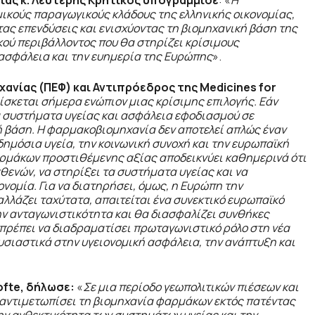
νίας κ. Λευτέρης Κρητικός υπογράμμισε
: «
Η
ικούς παραγωγικούς κλάδους της ελληνικής οικονομίας,
ας επενδύσεις και ενισχύοντας τη βιομηχανική βάση της
κού περιβάλλοντος που θα στηρίζει κρίσιμους
 ασφάλεια και την ευημερία της Ευρώπης
».
νίας (ΠΕΦ) και Αντιπρόεδρος της Medicines for
σκεται σήμερα ενώπιον μιας κρίσιμης επιλογής. Εάν
ά συστήματα υγείας και ασφάλεια εφοδιασμού σε
ή βάση. Η φαρμακοβιομηχανία δεν αποτελεί απλώς έναν
δημόσια υγεία, την κοινωνική συνοχή και την ευρωπαϊκή
αρμάκων προστιθέμενης αξίας αποδεικνύει καθημερινά ότι
θενών, να στηρίξει τα συστήματα υγείας και να
νομία. Για να διατηρήσει,
όμως, η Ευρώπη την
αλλάζει ταχύτατα, απαιτείται ένα συνεκτικό ευρωπαϊκό
την ανταγωνιστικότητα και θα διασφαλίζει συνθήκες
ι πρέπει να διαδραματίσει πρωταγωνιστικό ρόλο στη νέα
σιαστικά στην υγειονομική ασφάλεια, την ανάπτυξη και
ofte
, δήλωσε:
«
Σε μια περίοδο γεωπολιτικών πιέσεων και
 αντιμετωπίσει τη βιομηχανία φαρμάκων εκτός πατέντας