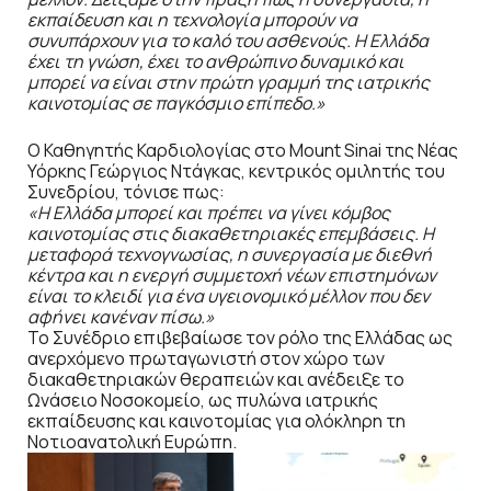
εκπαίδευση και η τεχνολογία μπορούν να
συνυπάρχουν για το καλό του ασθενούς. Η Ελλάδα
έχει τη γνώση, έχει το ανθρώπινο δυναμικό και
μπορεί να είναι στην πρώτη γραμμή της ιατρικής
καινοτομίας σε παγκόσμιο επίπεδο.»
Ο Καθηγητής Καρδιολογίας στο Mount Sinai της Νέας
Υόρκης Γεώργιος Ντάγκας, κεντρικός ομιλητής του
Συνεδρίου, τόνισε πως:
«Η Ελλάδα μπορεί και πρέπει να γίνει κόμβος
καινοτομίας στις διακαθετηριακές επεμβάσεις. Η
μεταφορά τεχνογνωσίας, η συνεργασία με διεθνή
κέντρα και η ενεργή συμμετοχή νέων επιστημόνων
είναι το κλειδί για ένα υγειονομικό μέλλον που δεν
αφήνει κανέναν πίσω.»
Το Συνέδριο επιβεβαίωσε τον ρόλο της Ελλάδας ως
ανερχόμενο πρωταγωνιστή στον χώρο των
διακαθετηριακών θεραπειών και ανέδειξε το
Ωνάσειο Νοσοκομείο, ως πυλώνα ιατρικής
εκπαίδευσης και καινοτομίας για ολόκληρη τη
Νοτιοανατολική Ευρώπη.