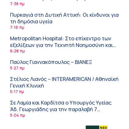
συμπληρώματα
7:38 πμ
Πυρκαγιά στη Δυτική Αττική: Οι κίνδυνοι για
τη δημόσια υγεία
7:16 πμ
Metropolitan Hospital: Στο επίκεντρο των
εξελίξεων για την Τεχνητή Νοημοσύνη και
την Ογκολογία
6:28 πμ
Παύλος Γιαννακόπουλος – ΒΙΑΝΕΞ
5:27 πμ
Στέλιος Λιανός – INTERAMERICAN / Αθηναϊκή
Γενική Κλινική
5:17 πμ
Σε Λαμία και Καρδίτσα ο Υπουργός Υγείας
Άδ. Γεωργιάδης για την παραλαβή 7
ασθενοφόρων του ΕΚΑΒ και τα εγκαίνια του
5:04 πμ
ΚΥ Σοφάδων
Πόσο μας επηρεάζει ο ύπνος με ανεμιστήρα