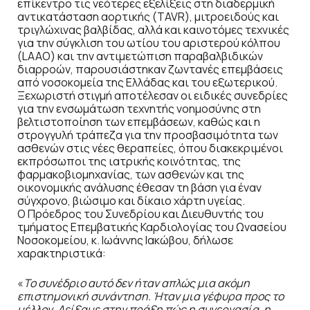
επίκεντρο τις νεότερες εξελίξεις στη διαδερμική
αντικατάσταση αορτικής (TAVR), μιτροειδούς και
τριγλώχινας βαλβίδας, αλλά και καινοτόμες τεχνικές
για την σύγκλιση του ωτίου του αριστερού κόλπου
(LAAO) και την αντιμετώπιση παραβαλβιδικών
διαρροών, παρουσιάστηκαν ζωντανές επεμβάσεις
από νοσοκομεία της Ελλάδας και του εξωτερικού.
Ξεχωριστή στιγμή αποτέλεσαν οι ειδικές συνεδρίες
για την ενσωμάτωση τεχνητής νοημοσύνης στη
βελτιστοποίηση των επεμβάσεων, καθώς και η
στρογγυλή τράπεζα για την προσβασιμότητα των
ασθενών στις νέες θεραπείες, όπου διακεκριμένοι
εκπρόσωποι της ιατρικής κοινότητας, της
φαρμακοβιομηχανίας, των ασθενών και της
οικονομικής ανάλυσης έθεσαν τη βάση για έναν
σύγχρονο, βιώσιμο και δίκαιο χάρτη υγείας.
Ο Πρόεδρος του Συνεδρίου και Διευθυντής του
τμήματος Επεμβατικής Καρδιολογίας του Ωνασείου
Νοσοκομείου, κ. Ιωάννης Ιακώβου, δήλωσε
χαρακτηριστικά:
«
Το συνέδριο αυτό δεν ήταν απλώς μια ακόμη
επιστημονική συνάντηση. Ήταν μια γέφυρα προς το
μέλλον. Δείξαμε στην πράξη πώς η συνεργασία, η