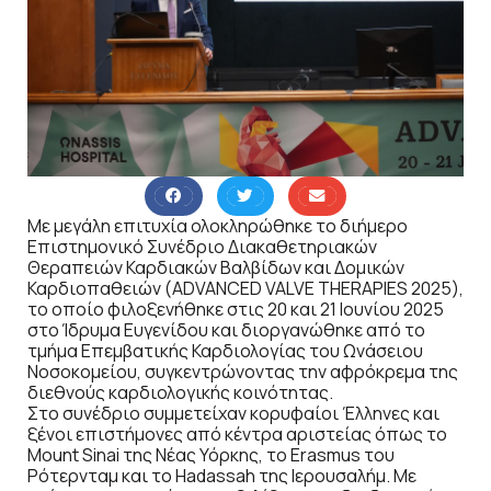
Με μεγάλη επιτυχία ολοκληρώθηκε το διήμερο
Επιστημονικό Συνέδριο Διακαθετηριακών
Θεραπειών Καρδιακών Βαλβίδων και Δομικών
Καρδιοπαθειών (ADVANCED VALVE THERAPIES 2025),
το οποίο φιλοξενήθηκε στις 20 και 21 Ιουνίου 2025
στο Ίδρυμα Ευγενίδου και διοργανώθηκε από το
τμήμα Επεμβατικής Καρδιολογίας του Ωνάσειου
Νοσοκομείου, συγκεντρώνοντας την αφρόκρεμα της
διεθνούς καρδιολογικής κοινότητας.
Στο συνέδριο συμμετείχαν κορυφαίοι Έλληνες και
ξένοι επιστήμονες από κέντρα αριστείας όπως το
Mount Sinai της Νέας Υόρκης, το Erasmus του
Ρότερνταμ και το Hadassah της Ιερουσαλήμ. Με