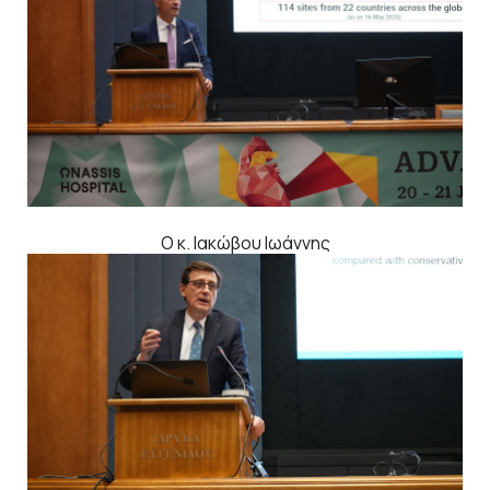
Ο κ. Ιακώβου Ιωάννης