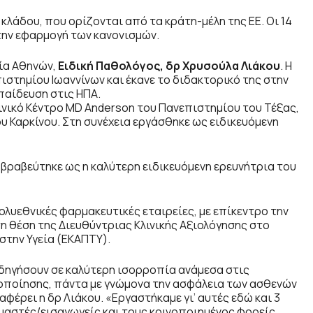
λάδου, που ορίζονται από τα κράτη-μέλη της ΕΕ. Οι 14
την εφαρμογή των κανονισμών.
ία Αθηνών,
Ειδική Παθολόγος, δρ Χρυσούλα Λιάκου
. Η
ιστημίου Ιωαννίνων και έκανε το διδακτορικό της στην
κπαίδευση στις ΗΠΑ.
ινικό Κέντρο MD Anderson του Πανεπιστημίου του Τέξας,
 Καρκίνου. Στη συνέχεια εργάσθηκε ως ειδικευόμενη
 βραβεύτηκε ως η καλύτερη ειδικευόμενη ερευνήτρια του
ολυεθνικές φαρμακευτικές εταιρείες, με επίκεντρο την
η θέση της Διευθύντριας Κλινικής Αξιολόγησης στο
στην Υγεία (ΕΚΑΠΤΥ).
οδηγήσουν σε καλύτερη ισορροπία ανάμεσα στις
τοποίησης, πάντα με γνώμονα την ασφάλεια των ασθενών
φέρει η δρ Λιάκου. «Εργαστήκαμε γι’ αυτές εδώ και 3
ευαστές/εισαγωγείς και τους κοινοποιημένος φορείς,