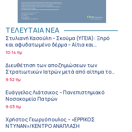
ΤΕΛΕΥΤΑΙΑ ΝΕΑ
Στυλιανή Κασούλη – Σκούμα (ΥΓΕΙΑ): Ξηρό
και αφυδατωμένο δέρμα – Αίτια και
αντιμετώπιση
10:14 πμ
Διευθέτηση των αποζημιώσεων των
Στρατιωτικών Ιατρών μετά από αίτημα του
ΙΣΑ
9:52 πμ
Ευάγγελος Λιάτσικος – Πανεπιστημιακό
Νοσοκομείο Πατρών
9:03 πμ
Χρήστος Γεωργόπουλος – «ΕΡΡΙΚΟΣ
ΝΤΥΝΑΝ»/ΚΕΝΤΡΟ ΑΝΑΠΛΑΣΗ