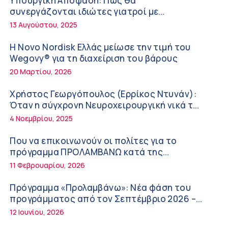
Υπουργική Απόφαση: Πως θα
Διακοπές με ασφάλεια
6:20 πμ
συνεργάζονται ιδιώτες γιατροί με
νοσοκομεία του δημοσίου συστήματος
13 Αυγούστου, 2025
Ειρήνη Ζίγκιρη (Ερρίκος Ντυνάν): H θερμική
υγείας
καταπόνηση στους ηλικιωμένους
Η Novo Nordisk Ελλάς μείωσε την τιμή του
εργαζόμενους
6:11 πμ
Wegovy® για τη διαχείριση του βάρους
20 Μαρτίου, 2026
Σύσκεψη στον ΕΟΦ για την ομαλή λειτουργία
της εφοδιαστικής αλυσίδας των φαρμάκων
Χρήστος Γεωργόπουλος (Ερρίκος Ντυνάν):
στη διάρκεια του καλοκαιριού
12:08 μμ
Όταν η σύγχρονη Νευροχειρουργική νικά το
φόβο!
4 Νοεμβρίου, 2025
Μιχάλης Τάτσης, Insurance & Healthcare
Analyst, διευθυντής Επιχειρηματικής
Που να επικοινωνούν οι πολίτες για το
Ανάπτυξης Ομίλου HHG
11:54 πμ
πρόγραμμα ΠΡΟΛΑΜΒΑΝΩ κατά της
παχυσαρκίας
11 Φεβρουαρίου, 2026
Kavita Patel: Ένα στα πέντε καινοτόμα
φάρμακα φτάνει τελικά στην Ελλάδα
Πρόγραμμα «Προλαμβάνω»: Νέα φάση του
9:21 πμ
προγράμματος από τον Σεπτέμβριο 2026 –
Δωρεάν προληπτικές εξετάσεις έως το 2030
12 Ιουνίου, 2026
Υπάρχει τελικά «δίαιτα θυρεοειδούς»; Τι