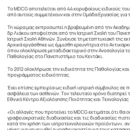
Το MDCG αποτελείται από 44 κορυφαίους ειδικούς του κ
από αυτούς συμμετέχουν και στην Ομάδα Εργασίας για 
Τη χώρα μας εκπροσωπεί η βραβευμένη από την Ακαδημ
δρ Λιάκου αποφοίτησε από την Ιατρική Σχολή του Πανεπ
Ιατρική Σχολή Αθηνών. Συνέχισε τη μεταπτυχιακή της ε
Αρχικά εργάσθηκε ως έμμισθη ερευνήτρια στο Αντικαρκ
όπου ολοκλήρωσε μεταδιδακτορικό στην Ανοσολογία του
Παθολογίας στο Πανεπιστήμιο του Κεντάκι.
Το 2012 ολοκλήρωσε την ειδικότητα της Παθολογίας και
προγράμματος ειδικότητας.
Έχει επίσης εμπειρία ως ειδική ιατρική σύμβουλος σε π
ασφάλεια των ασθενών. Τον τελευταίο χρόνο διατηρεί τ
Εθνικό Κέντρο Αξιολόγησης Ποιότητας και Τεχνολογίας 
«Οι αλλαγές που προτείνει το MDCG εκτιμάται ότι θα 
γραφειοκρατικές διαδικασίες και τις διαδικασίες πισ
κατά την χρήση των ιατροτεχνολογικών προϊόντων», ανα
μήνες για να μειωθεί η γραφειοκρατία για τους κατασκ