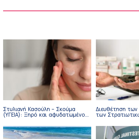
Στυλιανή Κασούλη – Σκούμα
Διευθέτηση των
(ΥΓΕΙΑ): Ξηρό και αφυδατωμένο
των Στρατιωτικ
δέρμα – Αίτια και αντιμετώπιση
από αίτημα του 