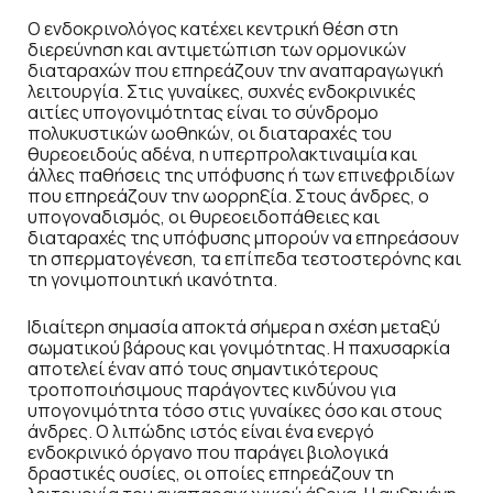
Ο ενδοκρινολόγος κατέχει κεντρική θέση στη
διερεύνηση και αντιμετώπιση των ορμονικών
διαταραχών που επηρεάζουν την αναπαραγωγική
λειτουργία. Στις γυναίκες, συχνές ενδοκρινικές
αιτίες υπογονιμότητας είναι το σύνδρομο
πολυκυστικών ωοθηκών, οι διαταραχές του
θυρεοειδούς αδένα, η υπερπρολακτιναιμία και
άλλες παθήσεις της υπόφυσης ή των επινεφριδίων
που επηρεάζουν την ωορρηξία. Στους άνδρες, ο
υπογοναδισμός, οι θυρεοειδοπάθειες και
διαταραχές της υπόφυσης μπορούν να επηρεάσουν
τη σπερματογένεση, τα επίπεδα τεστοστερόνης και
τη γονιμοποιητική ικανότητα.
Ιδιαίτερη σημασία αποκτά σήμερα η σχέση μεταξύ
σωματικού βάρους και γονιμότητας. Η παχυσαρκία
αποτελεί έναν από τους σημαντικότερους
τροποποιήσιμους παράγοντες κινδύνου για
υπογονιμότητα τόσο στις γυναίκες όσο και στους
άνδρες. Ο λιπώδης ιστός είναι ένα ενεργό
ενδοκρινικό όργανο που παράγει βιολογικά
δραστικές ουσίες, οι οποίες επηρεάζουν τη