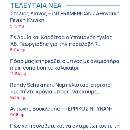
ΤΕΛΕΥΤΑΙΑ ΝΕΑ
Στέλιος Λιανός – INTERAMERICAN / Αθηναϊκή
Γενική Κλινική
5:17 πμ
Σε Λαμία και Καρδίτσα ο Υπουργός Υγείας
Άδ. Γεωργιάδης για την παραλαβή 7
ασθενοφόρων του ΕΚΑΒ και τα εγκαίνια του
5:04 πμ
ΚΥ Σοφάδων
Πόσο μας επηρεάζει ο ύπνος με ανεμιστήρα
ή air-condition το καλοκαίρι
11:34 πμ
Randy Schekman, Νομπελίστας Ιατρικής:
«Σε πέντε χρόνια μπορεί να έχουμε
θεραπεία που αναστέλλει την εξέλιξη του
9:24 πμ
Πάρκινσον»
Αντώνης Βουκλαρής – «ΕΡΡΙΚΟΣ ΝΤΥΝΑΝ»
9:18 πμ
Πώς να προλάβετε και να αντιμετωπίσετε τη