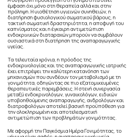
Η σύγχρονη προσέγγιση στη γονιμότητα δίνει
έμφαση όχι μόνο στη θεραπεία αλλά και στην
πρόληψη. Η υιοθέτηση υγιεινών συνηθειών, η
διατήρηση φυσιολογικού σωματικού βάρους, η
τακτική σωματική δραστηριότητα, η αποφυγή του
καπνίσματος και η έγκαιρη αντιμετώπιση
ενδοκρινικών διαταραχών μπορούν να συμβάλουν
ουσιαστικά στη διατήρηση της αναπαραγωγικής
υγείας.
Τα τελευταία χρόνια, η πρόοδος της
ενδοκρινολογίας και της αναπαραγωγικής ιατρικής
έχει επιτρέψει την καλύτερη κατανόηση των
μηχανισμών που συνδέουν τον μεταβολισμό με τη
γονιμότητα, οδηγώντας σε πιο εξατομικευμένες
θεραπευτικές παρεμβάσεις. Η στενή συνεργασία
μεταξύ ενδοκρινολόγων, γυναικολόγων, ειδικών
υποβοηθούμενης αναπαραγωγής, ανδρολόγων και
διατροφολόγων αποτελεί βασική προϋπόθεση για
την ολοκληρωμένη και αποτελεσματική
αντιμετώπιση των προβλημάτων γονιμότητας.
Με αφορμή την Παγκόσμια Ημέρα Γονιμότητας, το
μήνυμα είναι σαφές: η αναπαραγωγική υγεία