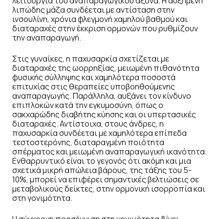
λειτουργία του αναπαραγωγικού άξονα. Η αυξημένη
λιπώδης μάζα συνδέεται με αντίσταση στην
ινσουλίνη, χρόνια φλεγμονή χαμηλού βαθμού και
διαταραχές στην έκκριση ορμονών που ρυθμίζουν
την αναπαραγωγή.
Στις γυναίκες, η παχυσαρκία σχετίζεται με
διαταραχές της ωορρηξίας, μειωμένη πιθανότητα
φυσικής σύλληψης και χαμηλότερα ποσοστά
επιτυχίας στις θεραπείες υποβοηθούμενης
αναπαραγωγής. Παράλληλα, αυξάνει τον κίνδυνο
επιπλοκών κατά την εγκυμοσύνη, όπως ο
σακχαρώδης διαβήτης κύησης και οι υπερτασικές
διαταραχές. Αντίστοιχα, στους άνδρες, η
παχυσαρκία συνδέεται με χαμηλότερα επίπεδα
τεστοστερόνης, διαταραγμένη ποιότητα
σπέρματος και μειωμένη αναπαραγωγική ικανότητα.
Ενθαρρυντικό είναι το γεγονός ότι ακόμη και μια
σχετικά μικρή απώλεια βάρους, της τάξης του 5-
10%, μπορεί να επιφέρει σημαντικές βελτιώσεις σε
μεταβολικούς δείκτες, στην ορμονική ισορροπία και
στη γονιμότητα.