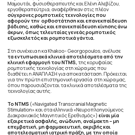
Μαμουτάι, φυσιοθεραπευτής και Ελένη Αλεβίζου,
εργοθεραπεύτρια, αναφέρθηκαν στις πλέον
σύγχρονες ρομποτικές τεχνολογίες που
αφορούν την ορθοστάτηση και επανεκπαίδευση
βάδισης, καθώς και επανεκπαίδευση κίνησης άνω
άκρων, όπως τελευταίας γενεάς ρομποτικός
εξωσκελετός και ρομποτικά γάντια.
Στη συνέχεια η κα Khakoo- Georgopoulos, ανέλυσε
τα εντυπωσιακά κλινικά αποτελέσματα από την
κλινική εφαρμογή του
NTMS
,
της κορυφαίας
ρομποτικής τεχνολογίας στη χώρα μας που
διαθέτει η ΑΝΑΠΛΑΣΗ για αποκατάσταση. Πρόκειται
για την πρώτη επιστημονική εργασία στη χώρα μας,
όπου παρουσιάζονται τα κλινικά αποτελέσματα της
τεχνολογίας αυτής.
Το
NTMS
(«Navigated Transcranial Magnetic
Stimulation» και στα ελληνικά «Νευροπλοηγούμενος
Διακρανιακός Μαγνητικός Ερεθισμός»)
είναι μία
εξαιρετικά ασφαλής, ανώδυνη, αναίμακτη – μη
επεμβατική, μη φαρμακευτική, ακριβής και
αποτελεσματική ιατρική πράξη, με την οποία