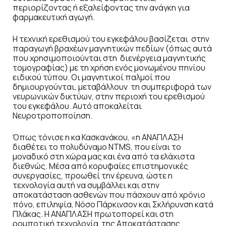
περιορίζοντας ή εξαλείφοντας την ανάγκη για
φαρμακευτική αγωγή.
Η τεχνική ερεθισμού του εγκεφάλου βασίζεται στην
παραγωγή βραχέων μαγνητικών πεδίων (όπως αυτά
που χρησιμοποιούνται στη διενέργεια μαγνητικής
τομογραφίας) με τη χρήση ενός μονωμένου πηνίου
ειδικού τύπου. Οι μαγνητικοί παλμοί που
δημιουργούνται, μεταβάλλουν τη συμπεριφορά των
νευρωνικών δικτύων, στην περιοχή του ερεθισμού
του εγκεφάλου. Αυτό αποκαλείται
Νευροτροποποίηση.
Όπως τόνισε η κα Κασκανάκου, «η ΑΝΑΠΛΑΣΗ
διαθέτει το πολυδύναμο NTMS, που είναι το
μοναδικό στη χώρα μας και ένα από τα ελάχιστα
διεθνώς. Μέσα από κορυφαίες επιστημονικές
συνεργασίες, προωθεί την έρευνα, ώστε η
τεχνολογία αυτή να συμβάλλει και στην
αποκατάσταση ασθενών που πάσχουν από χρόνιο
πόνο, επιληψία, Νόσο Πάρκινσον και Σκλήρυνση κατά
Πλάκας. Η ΑΝΑΠΛΑΣΗ πρωτοπορεί και στη
ρομποτική τεχνολογία της Αποκατάστασης.