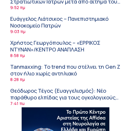
Στρατιωτικών Ιατρών μετά από αίτημα του
ΙΣΑ
9:52 πμ
Ευάγγελος Λιάτσικος – Πανεπιστημιακό
Νοσοκομείο Πατρών
9:03 πμ
Χρήστος Γεωργόπουλος – «ΕΡΡΙΚΟΣ
ΝΤΥΝΑΝ»/ΚΕΝΤΡΟ ΑΝΑΠΛΑΣΗ
8:58 πμ
Tanmaxxing: To trend που στέλνει τη Gen Z
στον ήλιο χωρίς αντηλιακό
8:28 πμ
Θεόδωρος Τέγος (Ευαγγελισμός): Νέο
παράθυρο ελπίδας για τους ογκολογικούς
ασθενείς μέσω κλινικών δοκιμών
7:41 πμ
Ασφάλεια στο νερό: 8 χρήσιμες οδηγίες
από τον Ελληνικό Ερυθρό Σταυρό
7:03 πμ