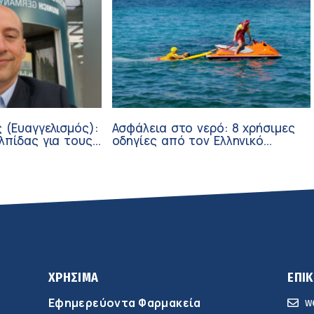
 (Ευαγγελισμός):
Ασφάλεια στο νερό: 8 χρήσιμες
λπίδας για τους
οδηγίες από τον Ελληνικό
σθενείς μέσω
Ερυθρό Σταυρό
ν
ΧΡΗΣΙΜΑ
ΕΠΙ
Εφημερεύοντα Φαρμακεία
w