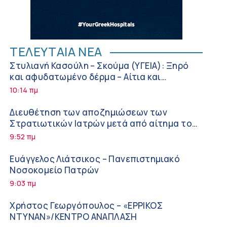
ΤΕΛΕΥΤΑΙΑ ΝΕΑ
Στυλιανή Κασούλη – Σκούμα (ΥΓΕΙΑ): Ξηρό
και αφυδατωμένο δέρμα – Αίτια και
αντιμετώπιση
10:14 πμ
Διευθέτηση των αποζημιώσεων των
Στρατιωτικών Ιατρών μετά από αίτημα του
ΙΣΑ
9:52 πμ
Ευάγγελος Λιάτσικος – Πανεπιστημιακό
Νοσοκομείο Πατρών
9:03 πμ
Χρήστος Γεωργόπουλος – «ΕΡΡΙΚΟΣ
ΝΤΥΝΑΝ»/ΚΕΝΤΡΟ ΑΝΑΠΛΑΣΗ