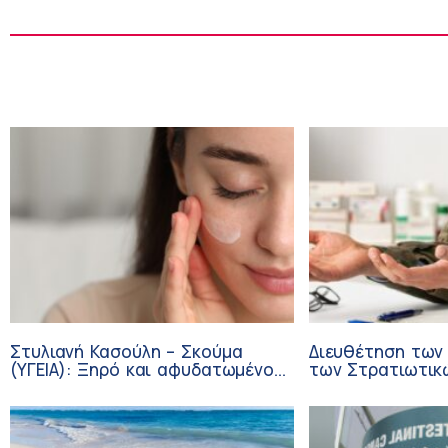
Στυλιανή Κασούλη – Σκούμα
Διευθέτηση των
(ΥΓΕΙΑ): Ξηρό και αφυδατωμένο
των Στρατιωτικ
δέρμα – Αίτια και αντιμετώπιση
από αίτημα του 