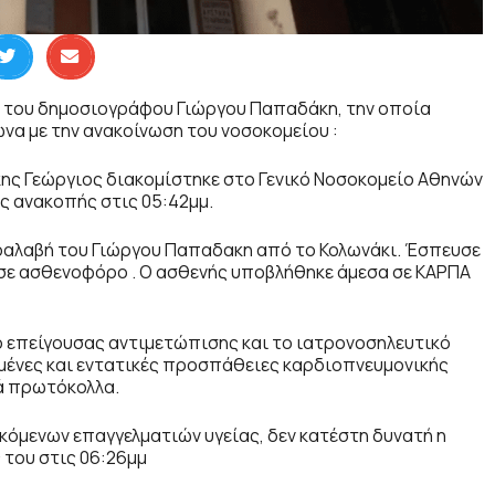
το του δημοσιογράφου Γιώργου Παπαδάκη, την οποία
να με την ανακοίνωση του νοσοκομείου :
ης Γεώργιος διακομίστηκε στο Γενικό Νοσοκομείο Αθηνών
ς ανακοπής στις 05:42μμ.
 παραλαβή του Γιώργου Παπαδακη από το Κολωνάκι. Έσπευσε
τασε ασθενοφόρο . Ο ασθενής υποβλήθηκε άμεσα σε ΚΑΡΠΑ
επείγουσας αντιμετώπισης και το ιατρονοσηλευτικό
ένες και εντατικές προσπάθειες καρδιοπνευμονικής
ά πρωτόκολλα.
μενων επαγγελματιών υγείας, δεν κατέστη δυνατή η
του στις 06:26μμ