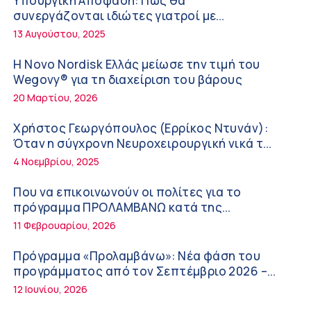
Υπουργική Απόφαση: Πως θα
Διακοπές με ασφάλεια
6:20 πμ
συνεργάζονται ιδιώτες γιατροί με
νοσοκομεία του δημοσίου συστήματος
13 Αυγούστου, 2025
Ειρήνη Ζίγκιρη (Ερρίκος Ντυνάν): H θερμική
υγείας
καταπόνηση στους ηλικιωμένους
Η Novo Nordisk Ελλάς μείωσε την τιμή του
εργαζόμενους
6:11 πμ
Wegovy® για τη διαχείριση του βάρους
20 Μαρτίου, 2026
Σύσκεψη στον ΕΟΦ για την ομαλή λειτουργία
της εφοδιαστικής αλυσίδας των φαρμάκων
Χρήστος Γεωργόπουλος (Ερρίκος Ντυνάν):
στη διάρκεια του καλοκαιριού
12:08 μμ
Όταν η σύγχρονη Νευροχειρουργική νικά το
φόβο!
4 Νοεμβρίου, 2025
Μιχάλης Τάτσης, Insurance & Healthcare
Analyst, διευθυντής Επιχειρηματικής
Που να επικοινωνούν οι πολίτες για το
Ανάπτυξης Ομίλου HHG
11:54 πμ
πρόγραμμα ΠΡΟΛΑΜΒΑΝΩ κατά της
παχυσαρκίας
11 Φεβρουαρίου, 2026
Kavita Patel: Ένα στα πέντε καινοτόμα
φάρμακα φτάνει τελικά στην Ελλάδα
Πρόγραμμα «Προλαμβάνω»: Νέα φάση του
9:21 πμ
προγράμματος από τον Σεπτέμβριο 2026 –
Δωρεάν προληπτικές εξετάσεις έως το 2030
12 Ιουνίου, 2026
Υπάρχει τελικά «δίαιτα θυρεοειδούς»; Τι