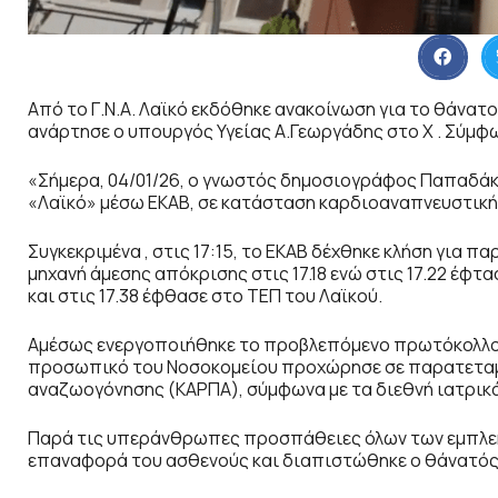
Από το Γ.Ν.Α. Λαϊκό εκδόθηκε ανακοίνωση για το θάνα
ανάρτησε ο υπουργός Υγείας Α.Γεωργάδης στο X . Σύμφω
«Σήμερα, 04/01/26, ο γνωστός δημοσιογράφος Παπαδάκ
«Λαϊκό» μέσω ΕΚΑΒ, σε κατάσταση καρδιοαναπνευστική
Συγκεκριμένα , στις 17:15, το ΕΚΑΒ δέχθηκε κλήση για
μηχανή άμεσης απόκρισης στις 17.18 ενώ στις 17.22 έφ
και στις 17.38 έφθασε στο ΤΕΠ του Λαϊκού.
Αμέσως ενεργοποιήθηκε το προβλεπόμενο πρωτόκολλο 
προσωπικό του Νοσοκομείου προχώρησε σε παρατεταμ
αναζωογόνησης (ΚΑΡΠΑ), σύμφωνα με τα διεθνή ιατρικ
Παρά τις υπεράνθρωπες προσπάθειες όλων των εμπλεκό
επαναφορά του ασθενούς και διαπιστώθηκε ο θάνατός 