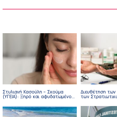
Στυλιανή Κασούλη – Σκούμα
Διευθέτηση των
(ΥΓΕΙΑ): Ξηρό και αφυδατωμένο
των Στρατιωτικ
δέρμα – Αίτια και αντιμετώπιση
από αίτημα του 