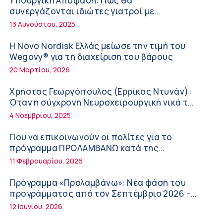
Υπουργική Απόφαση: Πως θα
Διακοπές με ασφάλεια
6:20 πμ
συνεργάζονται ιδιώτες γιατροί με
νοσοκομεία του δημοσίου συστήματος
13 Αυγούστου, 2025
Ειρήνη Ζίγκιρη (Ερρίκος Ντυνάν): H θερμική
υγείας
καταπόνηση στους ηλικιωμένους
Η Novo Nordisk Ελλάς μείωσε την τιμή του
εργαζόμενους
6:11 πμ
Wegovy® για τη διαχείριση του βάρους
20 Μαρτίου, 2026
Σύσκεψη στον ΕΟΦ για την ομαλή λειτουργία
της εφοδιαστικής αλυσίδας των φαρμάκων
Χρήστος Γεωργόπουλος (Ερρίκος Ντυνάν):
στη διάρκεια του καλοκαιριού
12:08 μμ
Όταν η σύγχρονη Νευροχειρουργική νικά το
φόβο!
4 Νοεμβρίου, 2025
Μιχάλης Τάτσης, Insurance & Healthcare
Analyst, διευθυντής Επιχειρηματικής
Που να επικοινωνούν οι πολίτες για το
Ανάπτυξης Ομίλου HHG
11:54 πμ
πρόγραμμα ΠΡΟΛΑΜΒΑΝΩ κατά της
παχυσαρκίας
11 Φεβρουαρίου, 2026
Kavita Patel: Ένα στα πέντε καινοτόμα
φάρμακα φτάνει τελικά στην Ελλάδα
Πρόγραμμα «Προλαμβάνω»: Νέα φάση του
9:21 πμ
προγράμματος από τον Σεπτέμβριο 2026 –
Δωρεάν προληπτικές εξετάσεις έως το 2030
12 Ιουνίου, 2026
Υπάρχει τελικά «δίαιτα θυρεοειδούς»; Τι