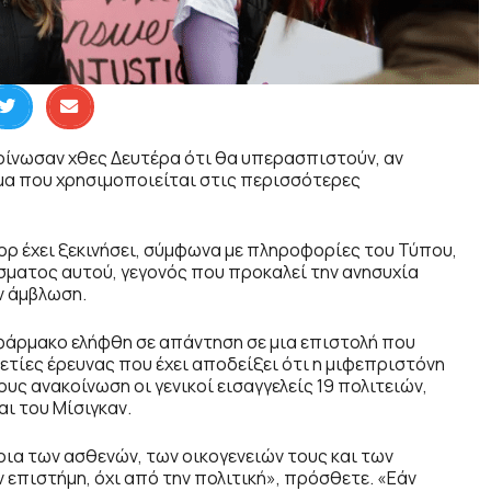
οίνωσαν χθες Δευτέρα ότι θα υπερασπιστούν, αν
μα που χρησιμοποιείται στις περισσότερες
ορ έχει ξεκινήσει, σύμφωνα με πληροφορίες του Τύπου,
σματος αυτού, γεγονός που προκαλεί την ανησυχία
ν άμβλωση.
φάρμακο ελήφθη σε απάντηση σε μια επιστολή που
ετίες έρευνας που έχει αποδείξει ότι η μιφεπριστόνη
υς ανακοίνωση οι γενικοί εισαγγελείς 19 πολιτειών,
αι του Μίσιγκαν.
ρια των ασθενών, των οικογενειών τους και των
επιστήμη, όχι από την πολιτική», πρόσθετε. «Εάν