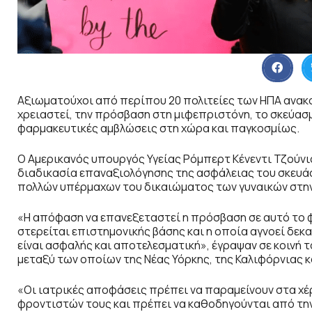
Αξιωματούχοι από περίπου 20 πολιτείες των ΗΠΑ ανακ
χρειαστεί, την πρόσβαση στη μιφεπριστόνη, το σκεύασ
φαρμακευτικές αμβλώσεις στη χώρα και παγκοσμίως.
Ο Αμερικανός υπουργός Υγείας Ρόμπερτ Κένεντι Τζούνι
διαδικασία επαναξιολόγησης της ασφάλειας του σκευά
πολλών υπέρμαχων του δικαιώματος των γυναικών στη
«Η απόφαση να επανεξεταστεί η πρόσβαση σε αυτό το 
στερείται επιστημονικής βάσης και η οποία αγνοεί δεκα
είναι ασφαλής και αποτελεσματική», έγραψαν σε κοινή το
μεταξύ των οποίων της Νέας Υόρκης, της Καλιφόρνιας κ
«Οι ιατρικές αποφάσεις πρέπει να παραμείνουν στα χέ
φροντιστών τους και πρέπει να καθοδηγούνται από την 