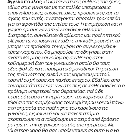
Αγγελόπουλος
«Ο καταιγιστικός ρυθμός της ζωής,
ιδίως στις γυναίκες με τις πολλές υποχρεώσεις,
επαγγελματικές, οικογενειακές, προσωπικές και το
άγχος που αυτές συνεπάγονται αποτελεί τροχοπέδη
για τη φροντίδα της υγείας τους. Η ενημέρωση και η
γνώση ορισμένων απλών κανόνων άθλησης,
διατροφής, συνηθειών διαβίωσης και προληπτικού
ελέγχου των οποίων η ένταξη στην καθημερινότητα
μπορεί να προλάβει την εμφάνιση συγκεκριμένων
τύπων καρκίνου, θα μπορούσε να οδηγήσει στην
ανάπτυξη μιας καινούργιας συνθήκης στην
καθημερινή ζωή των γυναικών η οποία θα τους
εξασφάλιζε κάτι πραγματικά μοναδικό: Τη μείωση
της πιθανότητας εμφάνισης καρκίνου μαστού,
τραχήλου μήτρας και παχέος εντέρου. Εξάλλου από
την αρχαιότητα είναι γνωστό πως σε κάθε ασθένεια η
πρόληψη υπερτερεί της θεραπείας, πολύ δε
περισσότερο στην περίπτωση του καρκίνου. Στο
πλαίσιο της ενημέρωσης του ευρύτερου κοινού πάνω
στη σημασία της πρόληψης του καρκίνου στις
γυναίκες, ως κλινική και ως πανεπιστήμιο
σκοπεύουμε να αναλάβουμε μια σειρά από δράσεις
με πρώτη την οργάνωση αυτής της ημερίδας. Με
ιδιαίτερη χαρά θα σας υποδεχτούμε σε αυτή για να