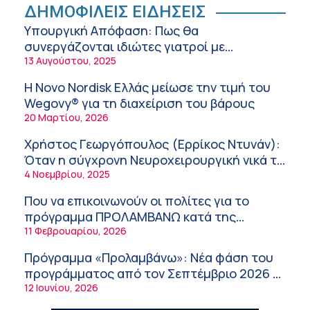
Στυλιανή Κασούλη – Σκούμα (ΥΓΕΙΑ): Ξηρό
ΔΗΜΟΦΙΛΕΙΣ ΕΙΔΗΣΕΙΣ
και αφυδατωμένο δέρμα – Αίτια και
Υπουργική Απόφαση: Πως θα
αντιμετώπιση
10:14 πμ
συνεργάζονται ιδιώτες γιατροί με
νοσοκομεία του δημοσίου συστήματος
13 Αυγούστου, 2025
Διευθέτηση των αποζημιώσεων των
υγείας
Στρατιωτικών Ιατρών μετά από αίτημα του
Η Novo Nordisk Ελλάς μείωσε την τιμή του
ΙΣΑ
9:52 πμ
Wegovy® για τη διαχείριση του βάρους
20 Μαρτίου, 2026
Ευάγγελος Λιάτσικος – Πανεπιστημιακό
Νοσοκομείο Πατρών
Χρήστος Γεωργόπουλος (Ερρίκος Ντυνάν):
9:03 πμ
Όταν η σύγχρονη Νευροχειρουργική νικά το
φόβο!
4 Νοεμβρίου, 2025
Χρήστος Γεωργόπουλος – «ΕΡΡΙΚΟΣ
ΝΤΥΝΑΝ»/ΚΕΝΤΡΟ ΑΝΑΠΛΑΣΗ
Που να επικοινωνούν οι πολίτες για το
8:58 πμ
πρόγραμμα ΠΡΟΛΑΜΒΑΝΩ κατά της
παχυσαρκίας
11 Φεβρουαρίου, 2026
Tanmaxxing: To trend που στέλνει τη Gen Z
στον ήλιο χωρίς αντηλιακό
Πρόγραμμα «Προλαμβάνω»: Νέα φάση του
8:28 πμ
προγράμματος από τον Σεπτέμβριο 2026 –
Δωρεάν προληπτικές εξετάσεις έως το
12 Ιουνίου, 2026
Θεόδωρος Τέγος (Ευαγγελισμός): Νέο
2030