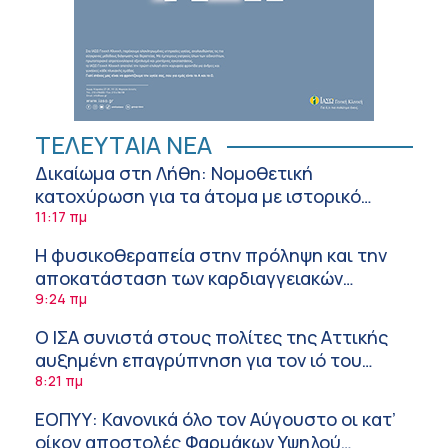
ΤΕΛΕΥΤΑΙΑ ΝΕΑ
Δικαίωμα στη Λήθη: Νομοθετική
κατοχύρωση για τα άτομα με ιστορικό
καρκίνου και στην Ελλάδα
11:17 πμ
Η φυσικοθεραπεία στην πρόληψη και την
αποκατάσταση των καρδιαγγειακών
νοσημάτων και του αγγειακού εγκεφαλικού
9:24 πμ
επεισοδίου
Ο ΙΣΑ συνιστά στους πολίτες της Αττικής
αυξημένη επαγρύπνηση για τον ιό του
Δυτικού Νείλου
8:21 πμ
ΕΟΠΥΥ: Κανονικά όλο τον Αύγουστο οι κατ’
οίκον αποστολές Φαρμάκων Υψηλού